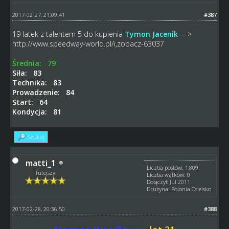
2017-02-27, 21:09:41
#387
19 latek z talentem 5 do kupienia
Tymon Jacenik
--->
http://www.speedway-world.pl/i,zobacz-63037
Średnia: 79
Siła: 83
Technika: 83
Prowadzenie: 84
Start: 64
Kondycja: 81
Szukaj
matti_1
Liczba postów: 1,809
Tutejszy
Liczba wątków: 0
Dołączył: Jul 2011
Drużyna: Polonia Osielsko
2017-02-28, 20:36:50
#388