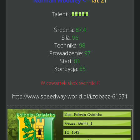
Norman Woodley <--
lat 21
Talent:
Średnia:
87.4
Siła:
96
Technika:
98
Prowadzenie:
97
Start:
81
Kondycja:
65
W czwartek skok techniki !!!
http://www.speedway-world.pl/i,zobacz-61371