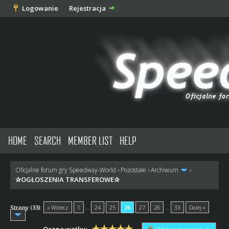
Logowanie
Rejestracja
HOME
SEARCH
MEMBER LIST
HELP
Oficjalne forum gry Speedway-World
›
Pozostałe
›
Archiwum
›
✰OGŁOSZENIA TRANSFEROWE✰
Strony (33):
« Wstecz
1
…
24
25
26
27
28
…
33
Dalej »
Ocena wątku: