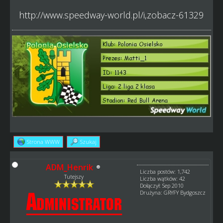
http://www.speedway-world.pl/i,zobacz-61329
Strona WWW
Szukaj
ADM_Henrik
Liczba postów: 1,742
Tutejszy
Liczba wątków: 42
Dołączył: Sep 2010
Drużyna: GRYFY Bydgoszcz