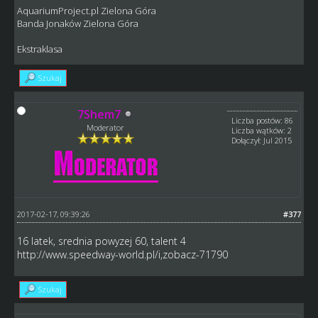
AquariumProject.pl Zielona Góra
Banda Jonaków Zielona Góra
Ekstraklasa
Szukaj
7Shem7
Liczba postów: 86
Moderator
Liczba wątków: 2
Dołączył: Jul 2015
2017-02-17, 09:39:26
#377
16 latek, srednia powyzej 60, talent 4
http://www.speedway-world.pl/i,zobacz-71790
Szukaj