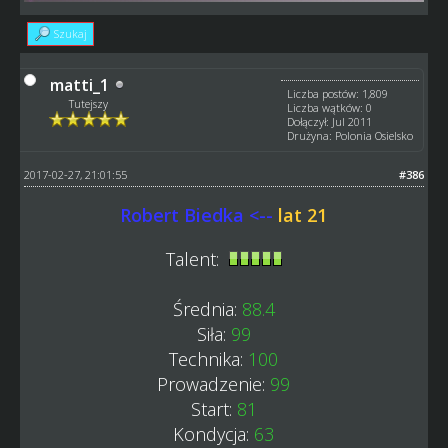
Szukaj
matti_1
Liczba postów: 1,809
Tutejszy
Liczba wątków: 0
Dołączył: Jul 2011
Drużyna: Polonia Osielsko
2017-02-27, 21:01:55
#386
Robert Biedka <--
lat 21
Talent:
Średnia:
88.4
Siła:
99
Technika:
100
Prowadzenie:
99
Start:
81
Kondycja:
63