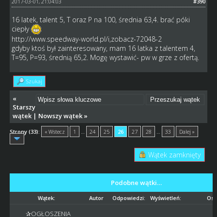
2017-03-01, 21:04:03
#390
16 latek, talent 5, T oraz P na 100, średnia 63,4. brać póki
ciepły
http://www.speedway-world.pl/i,zobacz-72048-2
gdyby ktoś był zainteresowany, mam 16 latka z talentem 4,
T=95, P=93, średnią 65,2. Mogę wystawić- pw w grze z ofertą.
Szukaj
«
Starszy
wątek
|
Nowszy wątek
»
Strony (33):
« Wstecz
1
…
24
25
26
27
28
…
33
Dalej »
Wątek zamknięty
Podobne wątki…
Wątek:
Autor
Odpowiedzi:
Wyświetleń:
Ost
✰OGŁOSZENIA