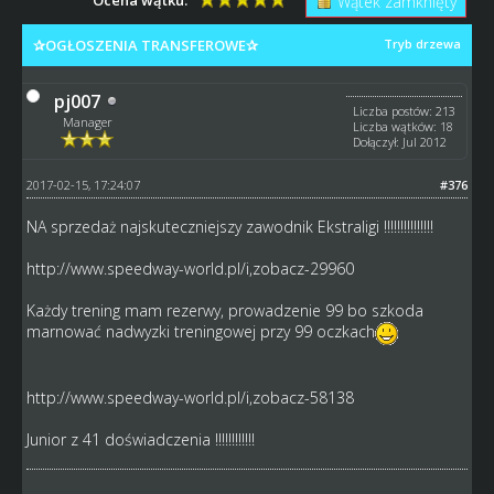
Wątek zamknięty
✰OGŁOSZENIA TRANSFEROWE✰
Tryb drzewa
pj007
Liczba postów: 213
Manager
Liczba wątków: 18
Dołączył: Jul 2012
2017-02-15, 17:24:07
#376
NA sprzedaż najskuteczniejszy zawodnik Ekstraligi !!!!!!!!!!!!!!!
http://www.speedway-world.pl/i,zobacz-29960
Każdy trening mam rezerwy, prowadzenie 99 bo szkoda
marnować nadwyzki treningowej przy 99 oczkach
http://www.speedway-world.pl/i,zobacz-58138
Junior z 41 doświadczenia !!!!!!!!!!!!