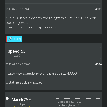
2017-02-25, 20:59:48
#383
Kupie 16 latka z dodatkowego egzaminu ze Sr 60+ najlepiej
obcokrsjowca.
Pisac priv kto bedzie sprzedawał.
Szukaj
speed_55
Gość
2017-02-26, 09:33:03
#384
http://www.speedway-world.pl/i,zobacz-43350
Ostatnie godziny licytacji
Marek79
Liczba postów: 1,629
Tutejszy
Liczba wątków: 39