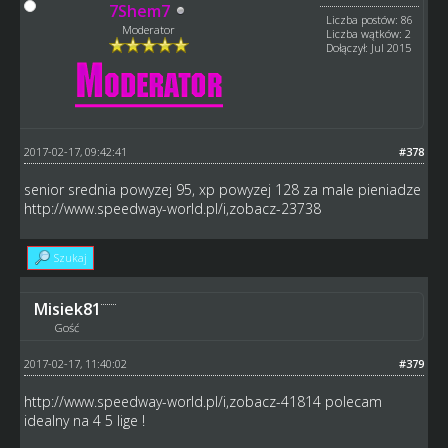
7Shem7
Liczba postów: 86
Moderator
Liczba wątków: 2
Dołączył: Jul 2015
2017-02-17, 09:42:41
#378
senior srednia powyzej 95, xp powyzej 128 za male pieniadze
http://www.speedway-world.pl/i,zobacz-23738
Szukaj
Misiek81
Gość
2017-02-17, 11:40:02
#379
http://www.speedway-world.pl/i,zobacz-41814
polecam
idealny na 4 5 lige !