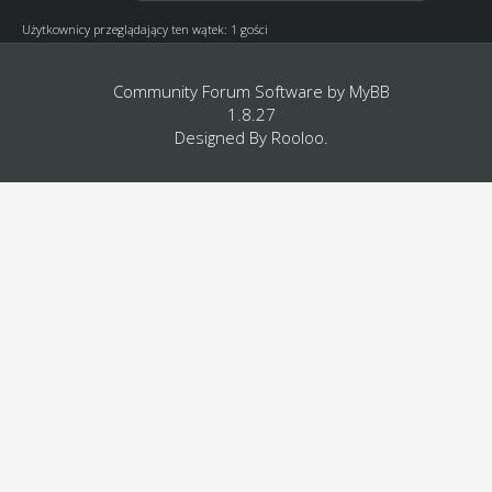
Użytkownicy przeglądający ten wątek: 1 gości
Community Forum Software by
MyBB
1.8.27
Designed By
Rooloo
.