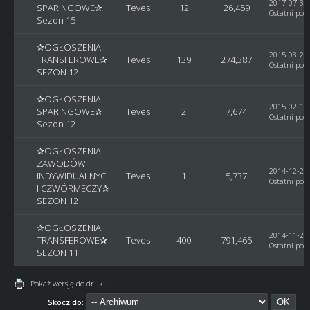
2017-07-30,
SPARINGOWE✰
Teves
12
26,459
Ostatni post
Sezon 15
✰OGŁOSZENIA
2015-03-29,
TRANSFEROWE✰
Teves
139
274,387
Ostatni post
SEZON 12
✰OGŁOSZENIA
2015-02-14,
SPARINGOWE✰
Teves
2
7,674
Ostatni post
Sezon 12
✰OGŁOSZENIA
ZAWODÓW
2014-12-29,
INDYWIDUALNYCH
Teves
1
5,737
Ostatni post
I CZWÓRMECZY✰
SEZON 12
✰OGŁOSZENIA
2014-11-26,
TRANSFEROWE✰
Teves
400
791,465
Ostatni post
SEZON 11
Pokaż wersję do druku
Skocz do: