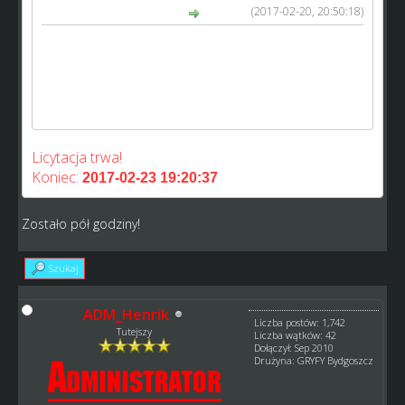
(2017-02-20, 20:50:18)
wojtas_gkm napisał(a):
Najlepszy dostępny na ten moment na liście
transferowej junior
Eryk Gosiewski
http://www.speedway-world.pl/i,zobacz-
57926
Średnia >84 Doświadczenie >47!
Licytacja trwa!
Koniec:
2017-02-23 19:20:37
Zostało pół godziny!
Szukaj
ADM_Henrik
Liczba postów: 1,742
Tutejszy
Liczba wątków: 42
Dołączył: Sep 2010
Drużyna: GRYFY Bydgoszcz