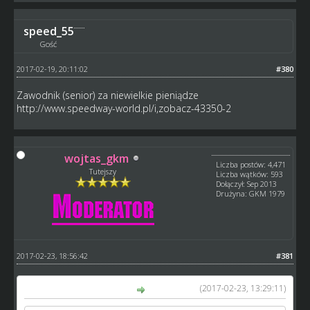
speed_55
Gość
2017-02-19, 20:11:02
#380
Zawodnik (senior) za niewielkie pieniądze
http://www.speedway-world.pl/i,zobacz-43350-2
wojtas_gkm
Liczba postów: 4,471
Tutejszy
Liczba wątków: 593
Dołączył: Sep 2013
Drużyna: GKM 1979
2017-02-23, 18:56:42
#381
(2017-02-23, 13:29:11)
wojtas_gkm napisał(a):