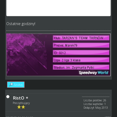
world.pl/i,zobacz-62740
Zapraszam.
Ostatnie godziny!
Szukaj
RistO
Liczba postów: 26
Początkujący
Liczba wątków: 1
Dołączył: May 2013