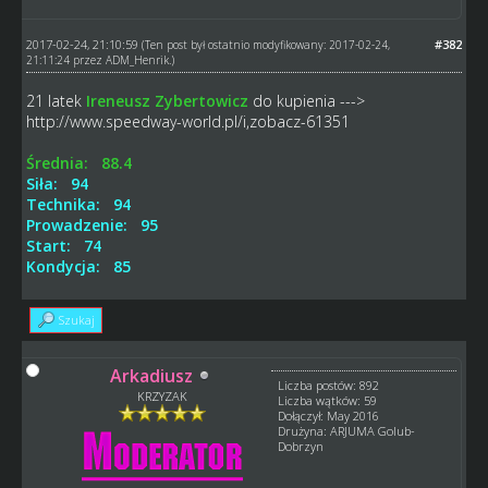
2017-02-24, 21:10:59
#382
(Ten post był ostatnio modyfikowany: 2017-02-24,
21:11:24 przez
ADM_Henrik
.)
21 latek
Ireneusz Zybertowicz
do kupienia --->
http://www.speedway-world.pl/i,zobacz-61351
Średnia: 88.4
Siła: 94
Technika: 94
Prowadzenie: 95
Start: 74
Kondycja: 85
Szukaj
Arkadiusz
Liczba postów: 892
KRZYZAK
Liczba wątków: 59
Dołączył: May 2016
Drużyna: ARJUMA Golub-
Dobrzyn