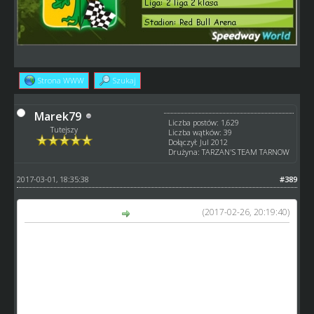
Strona WWW
Szukaj
Marek79
Liczba postów: 1,629
Tutejszy
Liczba wątków: 39
Dołączył: Jul 2012
Drużyna: TARZAN'S TEAM TARNOW
2017-03-01, 18:35:38
#389
(2017-02-26, 20:19:40)
Marek79 napisał(a):
Na sprzedaż:
16 lat -
http://www.speedway-world.pl/i,zobacz-71589
17 lat -
http://www.speedway-world.pl/i,zobacz-63976
I utalentowany 19 latek -
http://www.speedway-