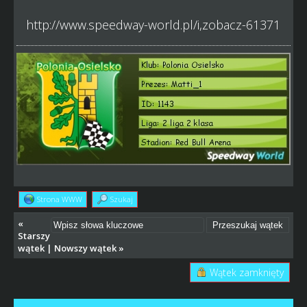
http://www.speedway-world.pl/i,zobacz-61371
Strona WWW
Szukaj
«
Starszy
wątek
|
Nowszy wątek
»
Wątek zamknięty