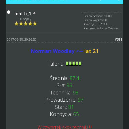
matti_1
Liczba postów: 1,809
Tutejszy
Liczba wątków: 0
Dołączył: Jul 2011
Drużyna: Polonia Osielsko
2017-02-28, 20:36:50
#388
Norman Woodley <--
lat 21
Talent:
Średnia:
87.4
Siła:
96
Technika:
98
Prowadzenie:
97
Start:
81
Kondycja:
65
W czwartek skok techniki !!!