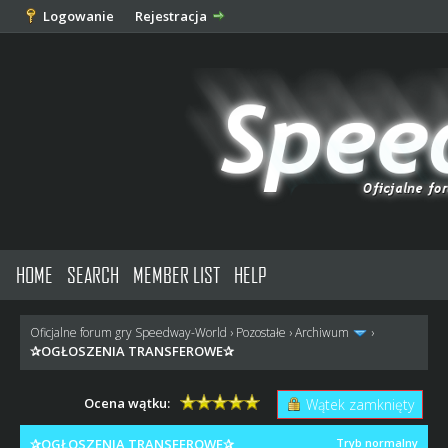
Logowanie
Rejestracja
HOME
SEARCH
MEMBER LIST
HELP
Oficjalne forum gry Speedway-World
›
Pozostałe
›
Archiwum
›
✰OGŁOSZENIA TRANSFEROWE✰
Ocena wątku:
Wątek zamknięty
✰OGŁOSZENIA TRANSFEROWE✰
Tryb normalny