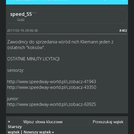
speed_55
Gość
2017-03-19, 09:06:50
#402
Zawodnicy do sprzedania wśród nich Kliemann jeden z
ostatnich "koksów".
OSTATNIE MINUTY LICYTACJI
seniorzy:
http://www.speedway-world.pl/i,zobacz-41943
http://www.speedway-world.pl/i,zobacz-43350
junior:
http://www.speedway-world.pl/i,zobacz-63925
«
Starszy
wątek
|
Nowszy wątek
»