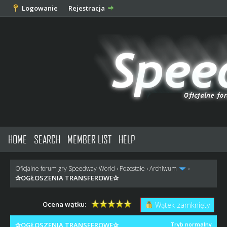
Logowanie
Rejestracja
HOME
SEARCH
MEMBER LIST
HELP
Oficjalne forum gry Speedway-World
›
Pozostałe
›
Archiwum
›
✰OGŁOSZENIA TRANSFEROWE✰
Ocena wątku:
Wątek zamknięty
✰OGŁOSZENIA TRANSFEROWE✰
Tryb normalny