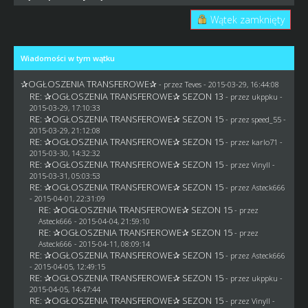
Wątek zamknięty
Wiadomości w tym wątku
✰OGŁOSZENIA TRANSFEROWE✰
- przez
Teves
- 2015-03-29, 16:44:08
RE: ✰OGŁOSZENIA TRANSFEROWE✰ SEZON 13
- przez
ukppku
-
2015-03-29, 17:10:33
RE: ✰OGŁOSZENIA TRANSFEROWE✰ SEZON 15
- przez speed_55 -
2015-03-29, 21:12:08
RE: ✰OGŁOSZENIA TRANSFEROWE✰ SEZON 15
- przez
karlo71
-
2015-03-30, 14:32:32
RE: ✰OGŁOSZENIA TRANSFEROWE✰ SEZON 15
- przez Vinyll -
2015-03-31, 05:03:53
RE: ✰OGŁOSZENIA TRANSFEROWE✰ SEZON 15
- przez
Asteck666
- 2015-04-01, 22:31:09
RE: ✰OGŁOSZENIA TRANSFEROWE✰ SEZON 15
- przez
Asteck666
- 2015-04-04, 21:59:10
RE: ✰OGŁOSZENIA TRANSFEROWE✰ SEZON 15
- przez
Asteck666
- 2015-04-11, 08:09:14
RE: ✰OGŁOSZENIA TRANSFEROWE✰ SEZON 15
- przez
Asteck666
- 2015-04-05, 12:49:15
RE: ✰OGŁOSZENIA TRANSFEROWE✰ SEZON 15
- przez
ukppku
-
2015-04-05, 14:47:44
RE: ✰OGŁOSZENIA TRANSFEROWE✰ SEZON 15
- przez Vinyll -