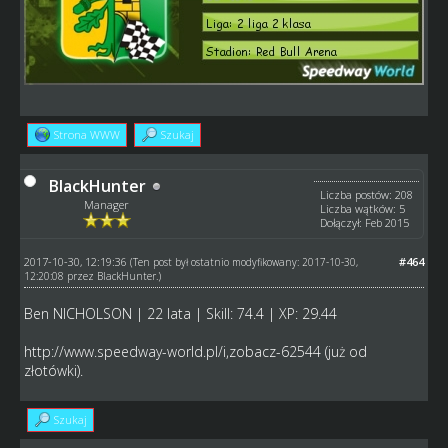
Strona WWW
Szukaj
BlackHunter
Liczba postów: 208
Manager
Liczba wątków: 5
Dołączył: Feb 2015
2017-10-30, 12:19:36
#464
(Ten post był ostatnio modyfikowany: 2017-10-30,
12:20:08 przez
BlackHunter
.)
Ben NICHOLSON | 22 lata | Skill: 74.4 | XP: 29.44
http://www.speedway-world.pl/i,zobacz-62544
(już od
złotówki).
Szukaj