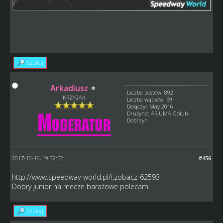
Szukaj
Arkadiusz
Liczba postów: 892
KRZYZAK
Liczba wątków: 59
Dołączył: May 2016
Drużyna: ARJUMA Golub-
Dobrzyn
2017-10-16, 19:32:52
#456
http://www.speedway-world.pl/i,zobacz-62593
Dobry junior na mecze barażowe polecam.
Szukaj