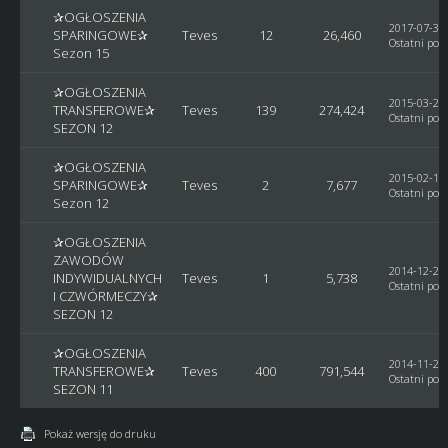
✰OGŁOSZENIA
2017-07-30,
SPARINGOWE✰
Teves
12
26,460
Ostatni post
Sezon 15
✰OGŁOSZENIA
2015-03-29,
TRANSFEROWE✰
Teves
139
274,424
Ostatni post
SEZON 12
✰OGŁOSZENIA
2015-02-14,
SPARINGOWE✰
Teves
2
7,677
Ostatni post
Sezon 12
✰OGŁOSZENIA
ZAWODÓW
2014-12-29,
INDYWIDUALNYCH
Teves
1
5,738
Ostatni post
I CZWÓRMECZY✰
SEZON 12
✰OGŁOSZENIA
2014-11-26,
TRANSFEROWE✰
Teves
400
791,544
Ostatni post
SEZON 11
Pokaż wersję do druku