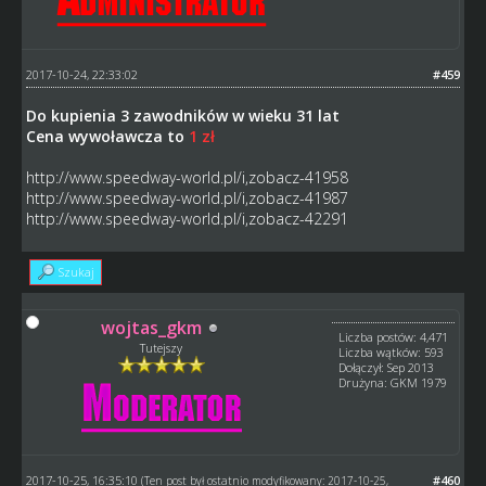
2017-10-24, 22:33:02
#459
Do kupienia 3 zawodników w wieku 31 lat
Cena wywoławcza to
1 zł
http://www.speedway-world.pl/i,zobacz-41958
http://www.speedway-world.pl/i,zobacz-41987
http://www.speedway-world.pl/i,zobacz-42291
Szukaj
wojtas_gkm
Liczba postów: 4,471
Tutejszy
Liczba wątków: 593
Dołączył: Sep 2013
Drużyna: GKM 1979
2017-10-25, 16:35:10
#460
(Ten post był ostatnio modyfikowany: 2017-10-25,