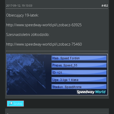
2017-09-12, 19:13:03
#452
Obiecujący 19-latek:
http://www.speedway-world.pl/i,zobacz-63925
Szesnastoletni żółtodziób:
http://www.speedway-world.pl/i,zobacz-75460
Szukaj