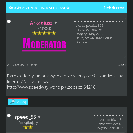
✰OGŁOSZENIA TRANSFEROWE✰
Tryb drzewa
Arkadiusz
Liczba postów: 892
KRZYZAK
Liczba wątków: 59
Dołączył: May 2016
Drużyna: ARJUMA Golub-
Dobrzyn
2017-09-05, 16:06:44
#451
Bardzo dobry junior z wysokim xp w przyszłości kandydat na
lidera TANIO zapraszam.
http://www.speedway-world.pl/i,zobacz-64216
Szukaj
speed_55
Liczba postów: 18
Początkujący
Liczba wątków: 0
Dołączył: Apr 2017