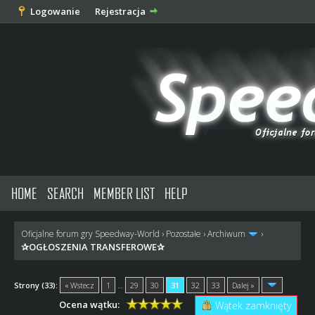
Logowanie
Rejestracja
HOME
SEARCH
MEMBER LIST
HELP
Oficjalne forum gry Speedway-World
›
Pozostałe
›
Archiwum
›
✰OGŁOSZENIA TRANSFEROWE✰
Strony (33):
« Wstecz
1
…
29
30
31
32
33
Dalej »
Ocena wątku:
Wątek zamknięty