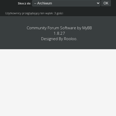
Skocz do:
Użytkownicy przeglądający ten wątek: 3 gości
Community Forum Software by
MyBB
1.8.27
Designed By
Rooloo
.