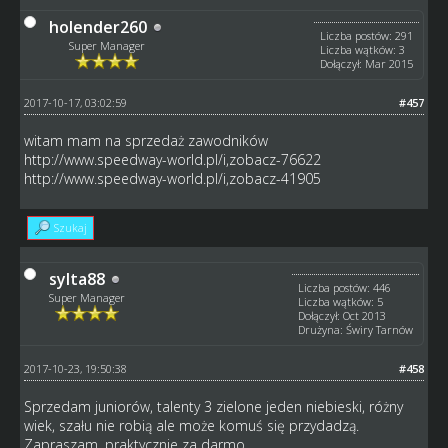
holender260
Liczba postów: 291
Super Manager
Liczba wątków: 3
Dołączył: Mar 2015
2017-10-17, 03:02:59
#457
witam mam na sprzedaż zawodników
http://www.speedway-world.pl/i,zobacz-76622
http://www.speedway-world.pl/i,zobacz-41905
Szukaj
sylta88
Liczba postów: 446
Super Manager
Liczba wątków: 5
Dołączył: Oct 2013
Drużyna: Świry Tarnów
2017-10-23, 19:50:38
#458
Sprzedam juniorów, talenty 3 zielone jeden niebieski, różny
wiek, szału nie robią ale może komuś się przydadzą.
Zapraszam, praktycznie za darmo.