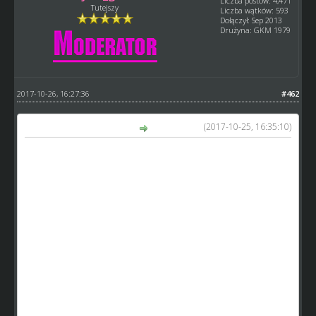
Liczba postów: 4,471
Tutejszy
Liczba wątków: 593
Dołączył: Sep 2013
Drużyna: GKM 1979
2017-10-26, 16:27:36
#462
(2017-10-25, 16:35:10)
wojtas_gkm napisał(a):
Bartłomiej Dziędziurko
Prawdziwa perełka w swojej kategorii wiekowej!
5 zawodnik finału IM SWJ w sezonie 22
2 miejsce U-21 w sezonie 22
2 miejsce U-20 w sezonie 21
2 miejsce U-19 w sezonie 20
2 miejsce U-18 w sezonie 19
2 miejsce U-17 w sezonie 18
1 miejsce U-16 w sezonie 17
http://www.speedway-world.pl/i,zobacz-62470