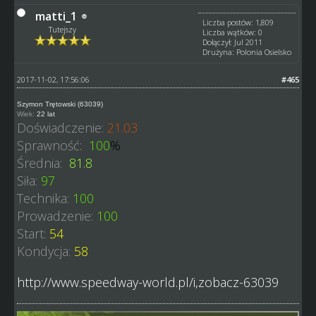
matti_1
Liczba postów: 1,809
Tutejszy
Liczba wątków: 0
Dołączył: Jul 2011
Drużyna: Polonia Osielsko
2017-11-02, 17:56:06
#465
Szymon Trętowski (63039)
Wiek:
22 lat
Doświadczenie:
21.03
Sprawność:
100
%
Średnia:
81.8
Siła:
97
Technika:
100
Prowadzenie:
100
Start:
54
Kondycja:
58
http://www.speedway-world.pl/i,zobacz-63039