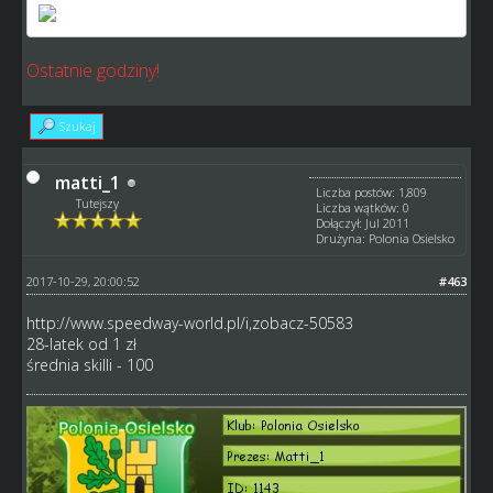
Ostatnie godziny!
Szukaj
matti_1
Liczba postów: 1,809
Tutejszy
Liczba wątków: 0
Dołączył: Jul 2011
Drużyna: Polonia Osielsko
2017-10-29, 20:00:52
#463
http://www.speedway-world.pl/i,zobacz-50583
28-latek od 1 zł
średnia skilli - 100