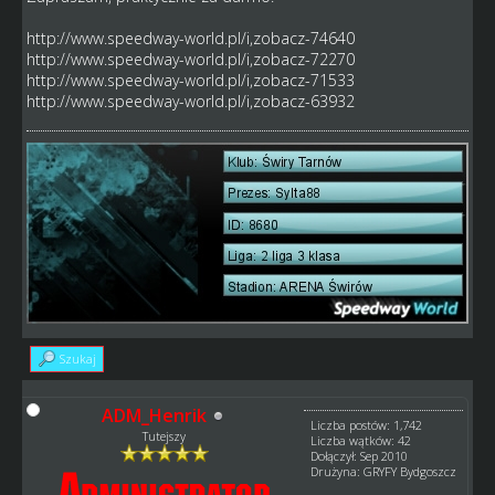
http://www.speedway-world.pl/i,zobacz-74640
http://www.speedway-world.pl/i,zobacz-72270
http://www.speedway-world.pl/i,zobacz-71533
http://www.speedway-world.pl/i,zobacz-63932
Szukaj
ADM_Henrik
Liczba postów: 1,742
Tutejszy
Liczba wątków: 42
Dołączył: Sep 2010
Drużyna: GRYFY Bydgoszcz