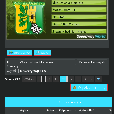
Strona WWW
Szukaj
«
Starszy
wątek
|
Nowszy wątek
»
Strony (33):
« Wstecz
1
…
29
30
31
32
33
Dalej »
Wątek zamknięty
Podobne wątki…
Wątek:
Autor
Odpowiedzi:
Wyświetleń:
Ost