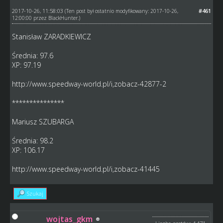
2017-10-26, 11:58:03
#461
(Ten post był ostatnio modyfikowany: 2017-10-26,
12:00:00 przez
BlackHunter
.)
Stanisław ZARADKIEWICZ
Średnia: 97.6
XP: 97.19
http://www.speedway-world.pl/i,zobacz-42877-2
***************
Mariusz SZUBARGA
Średnia: 98.2
XP: 106.17
http://www.speedway-world.pl/i,zobacz-41445
Szukaj
wojtas_gkm