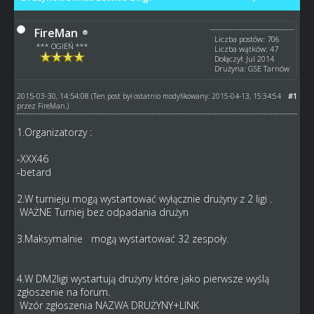
FireMan
Liczba postów: 706
*** OGIEŃ ***
Liczba wątków: 47
Dołączył: Jul 2014
Drużyna: GSE Tarnów
2015-03-30, 14:54:08
#1
(Ten post był ostatnio modyfikowany: 2015-04-13, 15:34:54
przez
FireMan
.)
1.Organizatorzy :
-XXX46
-betard
2.W turnieju mogą wystartować wyłącznie drużyny z 2 ligi .
WAŻNE Turniej bez odpadania drużyn
3.Maksymalnie mogą wystartować 32 zespoły.
4.W DM2ligi wystartują drużyny które jako pierwsze wyślą
zgłoszenie na forum.
Wzór zgłoszenia NAZWA DRUŻYNY+LINK