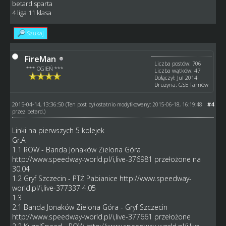
betard sparta
4 liga 11 klasa
Szukaj
FireMan
Liczba postów: 706
*** OGIEŃ ***
Liczba wątków: 47
Dołączył: Jul 2014
Drużyna: GSE Tarnów
2015-04-14, 13:36:50
#4
(Ten post był ostatnio modyfikowany: 2015-06-18, 16:19:48
przez
betard
.)
Linki na pierwszych 5 kolejek
Gr.A
1.1 ROW - Banda Jonaków Zielona Góra
http://www.speedway-world.pl/i,live-376981
przełożone na
30.04
1.2 Gryf Szczecin - PTŻ Pabianice
http://www.speedway-
world.pl/i,live-377337
4.05
1.3
2.1 Banda Jonaków Zielona Góra - Gryf Szczecin
http://www.speedway-world.pl/i,live-377661
przełożone