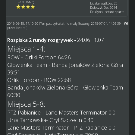
PAN BAN :)
Liczba wątków: 20
Dołączył: Dec 2014
Drużyna: betard sparta
2015-06-18, 17:10:20
#6
(Ten post był ostatnio modyfikowany: 2015-07-04, 14:05:39
przez
betard
.)
24.06 i 1.07
Rozpiska 2 rundy rozgrywek -
Miejsca 1-4:
ROW - Orliki Fordon 64:26
Głowienka Team - Banda Jonaków Zielona Góra
39:51
Orliki Fordon - ROW 22:68
Banda Jonaków Zielona Góra - Głowienka Team
60:30
Miejsca 5-8:
PTŻ Pabianice - Lane Masters Terminator 0:0
Unia Tarnowska- Gryf Szczecin 0:40
Lane Masters Terminator - PTŻ Pabianice 0:0
Gryf Szczecin - Unia Tarnowska 30:60