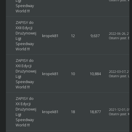
Ligi
Speedway
World !!!
ZAPISY do
XXII Edycji
Drużynowej
2022-06-26, 21:
kropek81
12
9,637
Ligi
Ostatni post
:
Bl
Speedway
World !!!
ZAPISY do
XXI Edycji
Drużynowej
2022-03-07, 21:
kropek81
10
10,884
Ligi
Ostatni post
:
Lu
Speedway
World !!!
ZAPISY do
XX Edycji
Drużynowej
2021-12-01, 05:
kropek81
18
18,877
Ligi
Ostatni post
:
Ku
Speedway
World !!!