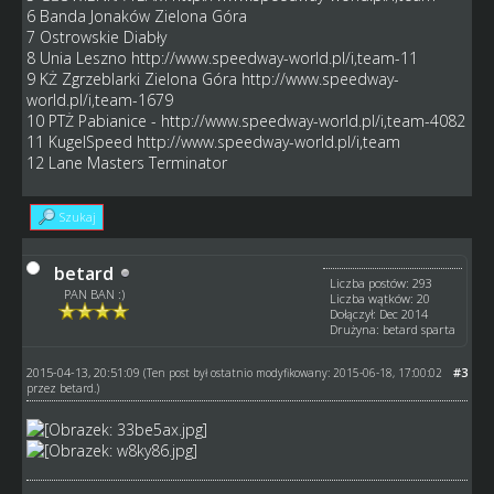
6 Banda Jonaków Zielona Góra
7 Ostrowskie Diabły
8 Unia Leszno
http://www.speedway-world.pl/i,team-11
9 KŻ Zgrzeblarki Zielona Góra
http://www.speedway-
world.pl/i,team-1679
10 PTŻ Pabianice -
http://www.speedway-world.pl/i,team-4082
11 KugelSpeed
http://www.speedway-world.pl/i,team
12 Lane Masters Terminator
Szukaj
betard
Liczba postów: 293
PAN BAN :)
Liczba wątków: 20
Dołączył: Dec 2014
Drużyna: betard sparta
2015-04-13, 20:51:09
#3
(Ten post był ostatnio modyfikowany: 2015-06-18, 17:00:02
przez
betard
.)