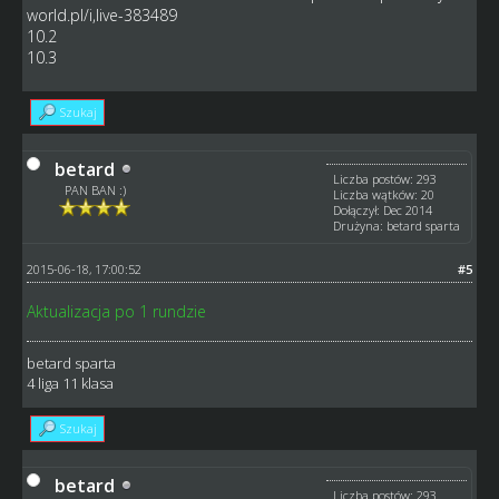
world.pl/i,live-383489
10.2
10.3
Szukaj
betard
Liczba postów: 293
PAN BAN :)
Liczba wątków: 20
Dołączył: Dec 2014
Drużyna: betard sparta
2015-06-18, 17:00:52
#5
Aktualizacja po 1 rundzie
betard sparta
4 liga 11 klasa
Szukaj
betard
Liczba postów: 293