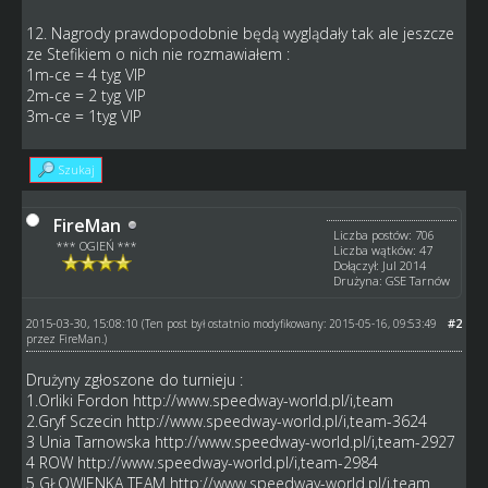
12. Nagrody prawdopodobnie będą wyglądały tak ale jeszcze
ze Stefikiem o nich nie rozmawiałem :
1m-ce = 4 tyg VIP
2m-ce = 2 tyg VIP
3m-ce = 1tyg VIP
Szukaj
FireMan
Liczba postów: 706
*** OGIEŃ ***
Liczba wątków: 47
Dołączył: Jul 2014
Drużyna: GSE Tarnów
2015-03-30, 15:08:10
#2
(Ten post był ostatnio modyfikowany: 2015-05-16, 09:53:49
przez
FireMan
.)
Drużyny zgłoszone do turnieju :
1.Orliki Fordon
http://www.speedway-world.pl/i,team
2.Gryf Sczecin
http://www.speedway-world.pl/i,team-3624
3 Unia Tarnowska
http://www.speedway-world.pl/i,team-2927
4 ROW
http://www.speedway-world.pl/i,team-2984
5 GŁOWIENKA TEAM
http://www.speedway-world.pl/i,team