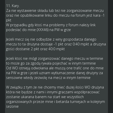
11. Kary.
Za nie wystawienie składu lub też nie zorganizowanie meczu
oraz nie opublikowanie linku do meczu na forum jest kara -1
pkt
W przypadku gdy ktoś ma problemy z forum należy link
podesłać do mnie (XXX46) na PW w grze
Jeżeli mecz się nie odbędzie z winy gospodarza danego
meczu to ta drużyna dostaje -1 pkt oraz 0:40 mpkt a druzyna
gości dostanie 2 pkt oraz 40:0 mpkt
Jeżeli ktoś nie mógł zorganizować danego meczu w terminie
to może go za zgodą rywala pojechać w innym terminie
Od WO istnieją odwołania ale muszą one trafić one do mnie
na PW w grze i jeżeli uznam wytłumaczenie danej drużyny za
sensowne wtedy zezwolę na mecz w innym terminie
W związku z tym że nie chcemy mieć dużej ilości WO drużyna
która nie będzie z nami i innymi graczami współpracować
zostanie ukarana banem na start we wszystkich
organizowanych przeze mnie i betarda turniejach w kolejnym
sezonie