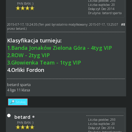
Liczba postów: 293
PAN BAN :)
Liczba wątków: 20
Dołączył: Dec 2014
Drużyna: betard sparta
2015-07-17, 13:24:35
#8
(Ten post był ostatnio modyfikowany: 2015-07-17, 13:25:07
przez
betard
.)
Klasyfikacja turnieju:
1.Banda Jonaków Zielona Góra - 4tyg VIP
2.ROW - 2tyg VIP
3.Głowienka Team - 1tyg VIP
4.Orliki Fordon
betard sparta
4 liga 11 klasa
Szukaj
betard
Liczba postów: 293
PAN BAN :)
Liczba wątków: 20
Dołączył: Dec 2014
Drużyna: betard sparta