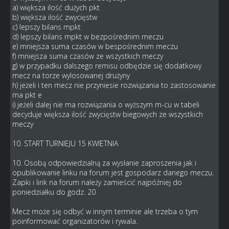
a) większa ilość dużych pkt
b) większa ilość zwycięstw
c) lepszy bilans mpkt
d) lepszy bilans mpkt w bezpośrednim meczu
e) mniejsza suma czasów w bespośrednim meczu
f) mniejsza suma czasów ze wszystkich meczy
g) w przypadku dalszego remisu odbędzie się dodatkowy
mecz na torze wylosowanej drużyny
h) jeżeli i ten mecz nie przyniesie rozwiązania to zastosowanie
ma pkt e
i) jeżeli dalej nie ma rozwiązania o wyższym m-cu w tabeli
decyduje większa ilość zwycięstw biegowych ze wszystkich
meczy
10. START TURNIEJU 15 KWIETNIA
10. Osobą odpowiedzialną za wysłanie zaproszenia jak i
opublikowanie linku na forum jest gospodarz danego meczu.
Zapki i link na forum należy zamieścić najpóźniej do
poniedziałku do godz. 20
Mecz może się odbyć w innym terminie ale trzeba o tym
poinformować organizatorów i rywala.