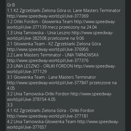
Gr.B
1.1 KŻ Zgrzeblarki Zielona Góra vs. Lane Masters Terminator
http://www.speedway-world.pl/i,live-377369
1.2 Orliki Fordon - Głowienka Team
http://www.speedway-
world.pl/i,live-377139
mecz przełożony na 24.04
1.3 Unia Tarnowska - Unia Leszno
http://www.speedway-
world.pl/i,live-382508
przelozone na 9.06
2.1 Głowienka Team - KŻ Zgrzeblarki Zielona Góra
http://www.speedway-world.pl/i,live-376956
2.2 Lane Masters Terminator - UNIA TARNOWSKA
http://www.speedway-world.pl/i,live-377376
2.3 UNIA LESZNO - ORLIKI FORDON
http://www.speedway-
world.pl/i,live-377129
3.1 Głowienka Team - Lane Masters Terminator
http://www.speedway-world.pl/i,live-377847
przełozone na
4.05
3.2 Unia Tarnowska-Orliki Fordon
http://www.speedway-
world.pl/i,live-378154
4.05
3.3
4.1 KŻ Zgrzeblarki Zielona Góra - Orliki Fordon
http://www.speedway-world.pl/i,live-377181
4.2 Unia Tarnowska-Głowienka Team
http://www.speedway-
world.pl/i,live-377657