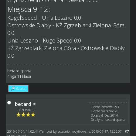
Miejsca 9-12:
KugelSpeed - Unia Leszno 0:0
Ostrowskie Diabły - KŻ Zgrzeblarki Zielona Góra
0:0
Unia Leszno - KugelSpeed 0:0
KŻ Zgrzeblarki Zielona Góra - Ostrowskie Diabły
0:0
betard sparta
4 liga 11 klasa
Szukaj
betard
Liczba postów: 293
PAN BAN :)
Liczba wątków: 20
Dołączył: Dec 2014
Drużyna: betard sparta
2015-07-04, 14:02:44
#7
(Ten post był ostatnio modyfikowany: 2015-07-17, 13:22:07
przez
betard
.)