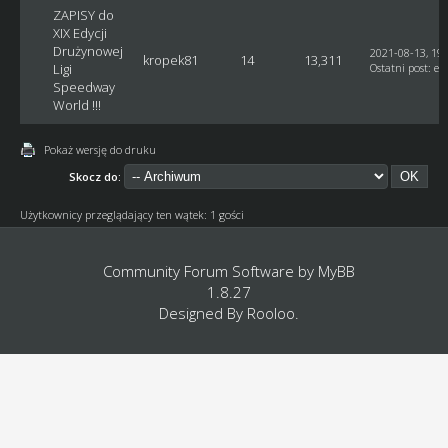
ZAPISY do
XIX Edycji
Drużynowej
2021-08-13, 19:
kropek81
14
13,311
Ligi
Ostatni post
:
et
Speedway
World !!!
Pokaż wersję do druku
Skocz do:
Użytkownicy przeglądający ten wątek: 1 gości
Community Forum Software by
MyBB
1.8.27
Designed By
Rooloo
.