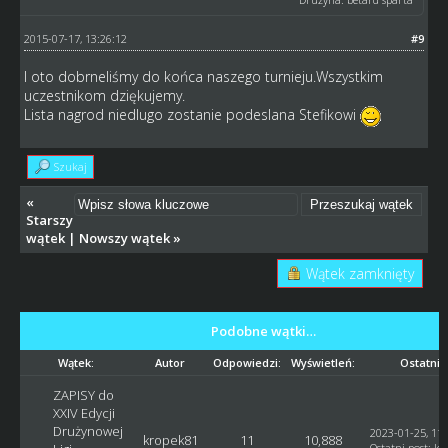
2015-07-17, 13:26:12
#9
I oto dobrneliśmy do końca naszego turnieju.Wszystkim
uczestnikom dziękujemy.
Lista nagrod niedlugo zostanie podeslana Stefikowi
Szukaj
«
Starszy
wątek
|
Nowszy wątek
»
Wątek zamknięty
Podobne wątki…
Wątek:
Autor
Odpowiedzi:
Wyświetleń:
Ostatni 
ZAPISY do
XXIV Edycji
Drużynowej
2023-01-25, 11:
kropek81
11
10,888
Ostatni post
:
kr