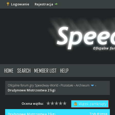
Logowanie
Rejestracja
HOME
SEARCH
MEMBER LIST
HELP
Oficjalne forum gry Speedway-World
›
Pozostałe
›
Archiwum
›
Drużynowe Mistrzostwa 2 ligi
Ocena wątku:
Wątek zamknięty
Drużynowe Mistrzostwa 2 ligi
Tryb drzewa