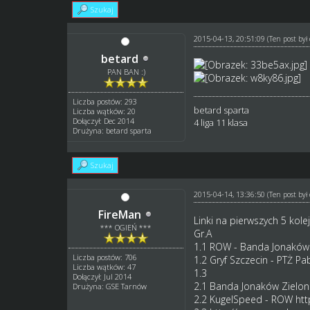
Szukaj
2015-04-13, 20:51:09
(Ten post by
betard
PAN BAN :)
Liczba postów: 293
betard sparta
Liczba wątków: 20
Dołączył: Dec 2014
4 liga 11 klasa
Drużyna: betard sparta
Szukaj
2015-04-14, 13:36:50
(Ten post by
FireMan
Linki na pierwszych 5 kole
*** OGIEŃ ***
Gr.A
1.1 ROW - Banda Jonaków
Liczba postów: 706
1.2 Gryf Szczecin - PTŻ Pa
Liczba wątków: 47
1.3
Dołączył: Jul 2014
2.1 Banda Jonaków Zielon
Drużyna: GSE Tarnów
2.2 KugelSpeed - ROW
htt