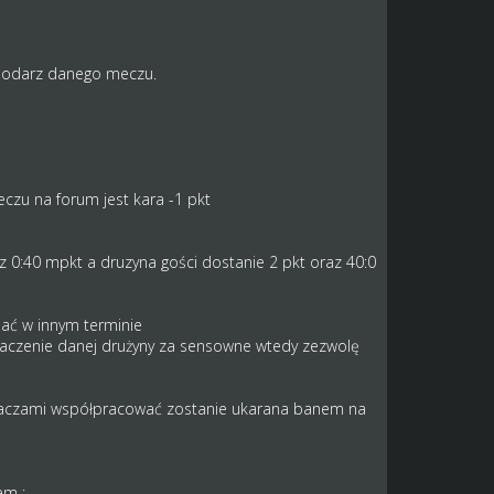
spodarz danego meczu.
czu na forum jest kara -1 pkt
z 0:40 mpkt a druzyna gości dostanie 2 pkt oraz 40:0
ać w innym terminie
umaczenie danej drużyny za sensowne wtedy zezwolę
 graczami współpracować zostanie ukarana banem na
em :