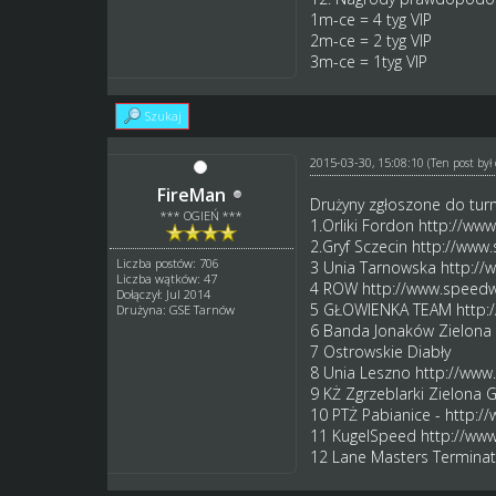
1m-ce = 4 tyg VIP
2m-ce = 2 tyg VIP
3m-ce = 1tyg VIP
Szukaj
2015-03-30, 15:08:10
(Ten post by
FireMan
Drużyny zgłoszone do turni
*** OGIEŃ ***
1.Orliki Fordon
http://www
2.Gryf Sczecin
http://www.
Liczba postów: 706
3 Unia Tarnowska
http://
Liczba wątków: 47
4 ROW
http://www.speedw
Dołączył: Jul 2014
5 GŁOWIENKA TEAM
http:
Drużyna: GSE Tarnów
6 Banda Jonaków Zielona
7 Ostrowskie Diabły
8 Unia Leszno
http://www
9 KŻ Zgrzeblarki Zielona 
10 PTŻ Pabianice -
http:/
11 KugelSpeed
http://www
12 Lane Masters Terminat