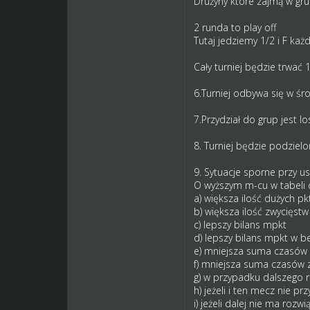
Drużyny które zajmą w gru
2 runda to play off
Tutaj jedziemy 1/2 i F ka
Cały turniej będzie trwać 
6.Turniej odbywa się w śr
7.Przydział do grup jest lo
8. Turniej będzie podzielo
9. Sytuacje sporne przy us
O wyższym m-cu w tabeli 
a) większa ilość dużych pk
b) większa ilość zwycięstw
c) lepszy bilans mpkt
d) lepszy bilans mpkt w
e) mniejsza suma czasó
f) mniejsza suma czasów 
g) w przypadku dalszego 
h) jeżeli i ten mecz nie p
i) jeżeli dalej nie ma ro