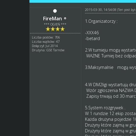
2015-03-30, 14:54:08
(Ten post by
FireMan
1.Organizatorzy :
*** OGIEŃ ***
-XXX46
Liczba postów: 706
-betard
Liczba wątków: 47
Dołączył: Jul 2014
2.W turnieju mogą wystarto
Drużyna: GSE Tarnów
WAŻNE Turniej bez odpad
3.Maksymalnie mogą wyst
4.W DM2ligi wystartują dru
Wzór zgłoszenia NAZWA 
Zapisy trwają od 30 marc
5.System rozgrywek .
W 1 rundzie 12 ekip zosta
Każda drużyna pojedzie 1
Drużyny które zajmą w gru
Drużyny które zajmą w gru