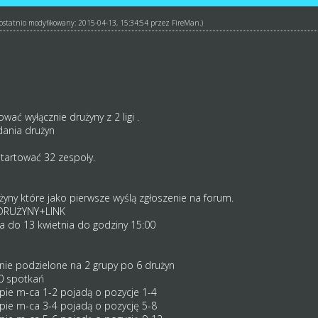
ł ostatnio modyfikowany: 2015-04-13, 15:34:54 przez
FireMan
.)
wać wyłącznie drużyny z 2 ligi .
ania drużyn
artować 32 zespoły.
żyny które jako pierwsze wyślą zgłoszenie na forum.
DRUŻYNY+LINK
a do 13 kwietnia do godziny 15:00
nie podzielone na 2 grupy po 6 drużyn
0 spotkań
pie m-ca 1-2 pojadą o pozycje 1-4
pie m-ca 3-4 pojadą o pozycję 5-8