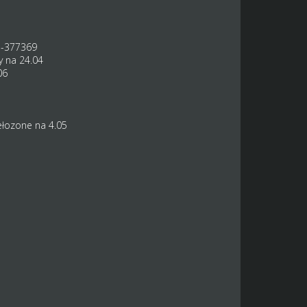
ve-377369
 na 24.04
06
łozone na 4.05