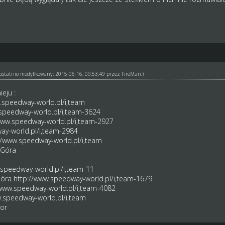
ł ostatnio modyfikowany: 2015-05-16, 09:53:49 przez
FireMan
.)
eju :
.speedway-world.pl/i,team
speedway-world.pl/i,team-3624
www.speedway-world.pl/i,team-2927
ay-world.pl/i,team-2984
//www.speedway-world.pl/i,team
 Góra
.speedway-world.pl/i,team-11
Góra
http://www.speedway-world.pl/i,team-1679
/www.speedway-world.pl/i,team-4082
.speedway-world.pl/i,team
or