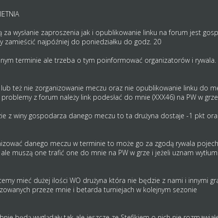
IETNIA
 za wysłanie zaproszenia jak i opublikowanie linku na forum jest go
eży zamieścić najpóźniej do poniedziałku do godz. 20
nym terminie ale trzeba o tym poinformować organizatorów i rywala.
 lub też nie zorganizowanie meczu oraz nie opublikowanie linku do me
problemy z forum należy link podesłać do mnie (XXX46) na PW w grze
zie z winy gospodarza danego meczu to ta drużyna dostaje -1 pkt ora
ganizować danego meczu w terminie to może go za zgodą rywala pojech
 ale muszą one trafić one do mnie na PW w grze i jeżeli uznam wytł
hcemy mieć dużej ilości WO drużyna która nie będzie z nami i innymi
izowanych przeze mnie i betarda turniejach w kolejnym sezonie
e będą wyglądały tak ale jeszcze ze Stefikiem o nich nie rozmawiał