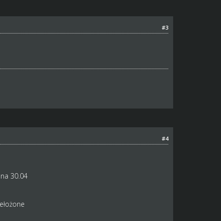
#3
#4
na 30.04
ełożone