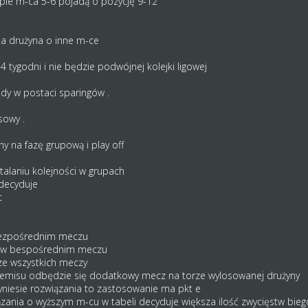
pie m-ca 5-6 pojadą o pozycję 9-12
żda drużyna o inne m-ce
14 tygodni i nie będzie podwójnej kolejki ligowej
ody w postaci sparingów .
sowy .
ny na fazę grupową i play off
talaniu kolejności w grupach
decyduje
t
 bezpośrednim meczu
w w bespośrednim meczu
ze wszystkich meczy
remisu odbędzie się dodatkowy mecz na torze wylosowanej drużyny
rzyniesie rozwiązania to zastosowanie ma pkt e
związania o wyższym m-cu w tabeli decyduje większa ilość zwycięstw bi