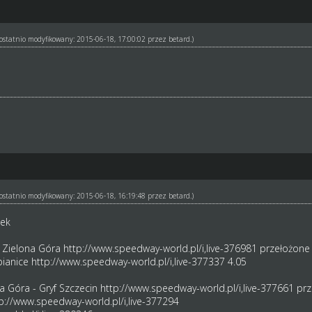
ł ostatnio modyfikowany: 2015-06-18, 17:00:02 przez
betard
.)
ł ostatnio modyfikowany: 2015-06-18, 16:19:48 przez
betard
.)
jek
 Zielona Góra
http://www.speedway-world.pl/i,live-376981
przełożone 
bianice
http://www.speedway-world.pl/i,live-377337
4.05
a Góra - Gryf Szczecin
http://www.speedway-world.pl/i,live-377661
prz
p://www.speedway-world.pl/i,live-377294