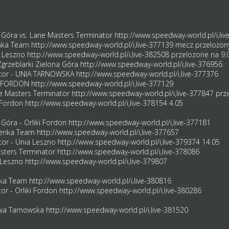
a Góra vs. Lane Masters Terminator
http://www.speedway-world.pl/i,li
enka Team
http://www.speedway-world.pl/i,live-377139
mecz przełożony
a Leszno
http://www.speedway-world.pl/i,live-382508
przelozone na 9.
Zgrzeblarki Zielona Góra
http://www.speedway-world.pl/i,live-376956
ator - UNIA TARNOWSKA
http://www.speedway-world.pl/i,live-377376
KI FORDON
http://www.speedway-world.pl/i,live-377129
e Masters Terminator
http://www.speedway-world.pl/i,live-377847
prze
i Fordon
http://www.speedway-world.pl/i,live-378154
4.05
 Góra - Orliki Fordon
http://www.speedway-world.pl/i,live-377181
ienka Team
http://www.speedway-world.pl/i,live-377657
tor - Unia Leszno
http://www.speedway-world.pl/i,live-379374
14.05
Masters Terminator
http://www.speedway-world.pl/i,live-378086
 Leszno
http://www.speedway-world.pl/i,live-379807
enka Team
http://www.speedway-world.pl/i,live-380816
or - Orliki Fordon
http://www.speedway-world.pl/i,live-380286
nia Tarnowska
http://www.speedway-world.pl/i,live-381520