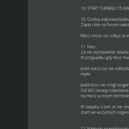
10. START TURNIEJU 15 KW
10. Osobą odpowiedzialną
Zapki i link na forum nal
Mecz może się odbyć w in
11. Kary.
Za nie wystawienie składu
W przypadku gdy ktoś ma 
Jeżeli mecz się nie odbęd
mpkt
Jeżeli ktoś nie mógł zor
Od WO istnieją odwołania
na mecz w innym terminie
W związku z tym że nie c
start we wszystkich organ
12. Nagrody prawdopodobni