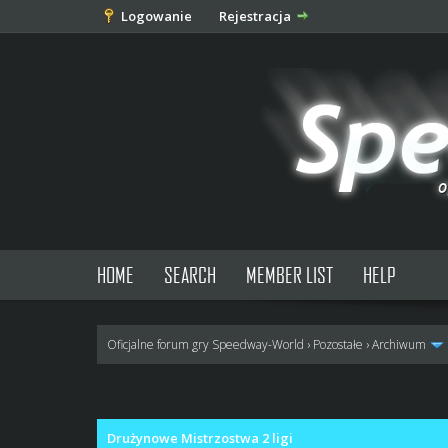
Logowanie
Rejestracja
HOME
SEARCH
MEMBER LIST
HELP
Oficjalne forum gry Speedway-World
›
Pozostałe
›
Archiwum
0 głosów - średnia: 0
1
2
3
4
5
Drużynowe Mistrzostwa 2 ligi