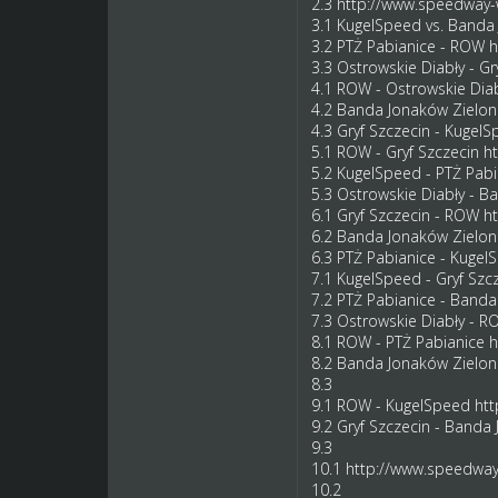
2.3
http://www.speedway-w
3.1 KugelSpeed vs. Banda
3.2 PTŻ Pabianice - ROW
h
3.3 Ostrowskie Diabły - Gr
4.1 ROW - Ostrowskie Dia
4.2 Banda Jonaków Zielon
4.3 Gryf Szczecin - Kugel
5.1 ROW - Gryf Szczecin
ht
5.2 KugelSpeed - PTŻ Pab
5.3 Ostrowskie Diabły - 
6.1 Gryf Szczecin - ROW
ht
6.2 Banda Jonaków Zielon
6.3 PTŻ Pabianice - Kuge
7.1 KugelSpeed - Gryf Szc
7.2 PTŻ Pabianice - Band
7.3 Ostrowskie Diabły - 
8.1 ROW - PTŻ Pabianice
h
8.2 Banda Jonaków Zielo
8.3
9.1 ROW - KugelSpeed
htt
9.2 Gryf Szczecin - Band
9.3
10.1
http://www.speedway-
10.2