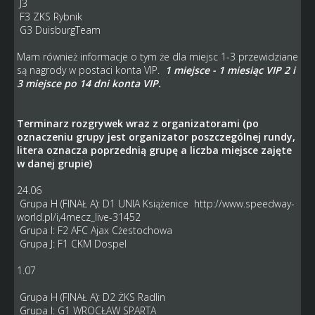
J3
F3 ZKS Rybnik
G3 DuisburgTeam
Mam również informacje o tym że dla miejsc 1-3 przewidziane
są nagrody w postaci konta VIP.
1 miejsce - 1 miesiąc VIP 2 i
3 miejsce po 14 dni konta VIP.
Terminarz rozgrywek wraz z organizatorami (po
oznaczeniu grupy jest organizator poszczególnej rundy,
litera oznacza poprzednią grupę a liczba miejsce zajęte
w danej grupie)
24.06
Grupa H (FINAŁ A): D1 UNIA Książenice
http://www.speedway-
world.pl/i,4mecz_live-31452
Grupa I: F2 AFC Ajax Cżestochowa
Grupa J: F1 CKM Dospel
1.07
Grupa H (FINAŁ A): D2 ŻKS Radlin
Grupa I: G1 WROCŁAW SPARTA