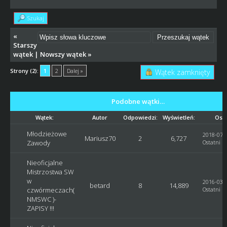
Szukaj
«
Starszy
wątek
|
Nowszy wątek
»
Strony (2):
1
2
Dalej »
Wątek zamknięty
Podobne wątki…
Wątek:
Autor
Odpowiedzi:
Wyświetleń:
Osta
Młodzieżowe
2018-07-2
Mariusz70
2
6,727
Zawody
Ostatni p
Nieoficjalne
Mistrzostwa SW
w
2016-03-1
betard
8
14,889
czwórmeczach(
Ostatni p
NMSWC )-
ZAPISY !!!