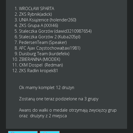
WROCŁAW SPARTA
ZKS Rybnik(adick)
UNIA Książenice (holender260)
ZKS Grupa A (XXX46)
Staleczka Gorzów (dawid3210987654)
Staleczka Gorzów 2 (Kuba205pl)
PedersenTeam (Speaker)
AFC Ajax Częstochowa(taxi1981)
Duisburg Team (kurdefelix)
ZBIERANINA (MIODEK)
CKM Dospel (Redman)
ŻKS Radlin kropek81
Ok mamy komplet 12 drużyn
Zostaną one teraz podzielone na 3 grupy
Awans do walki o medale otrzymają zwycięzcy grup
oraz drużyny z 2 miejsca