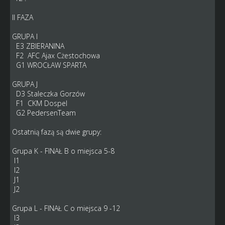
II FAZA
GRUPA I
E3 ZBIERANINA
F2 AFC Ajax Cżestochowa
G1 WROCŁAW SPARTA
GRUPA J
D3 Staleczka Gorzów
F1 CKM Dospel
G2 PedersenTeam
Ostatnią fazą są dwie grupy:
Grupa K - FINAŁ B o miejsca 5-8
I1
I2
J1
J2
Grupa L - FINAŁ C o miejsca 9 -12
I3