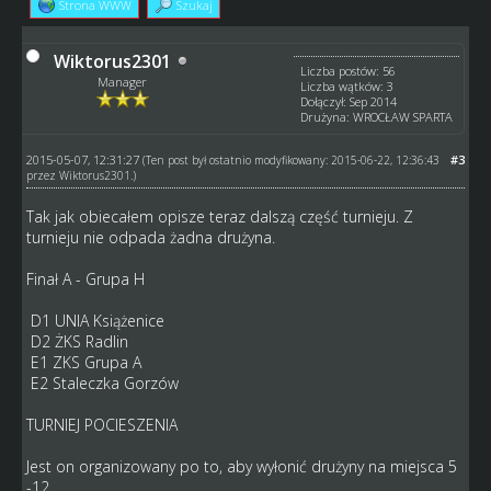
Strona WWW
Szukaj
Wiktorus2301
Liczba postów: 56
Manager
Liczba wątków: 3
Dołączył: Sep 2014
Drużyna: WROCŁAW SPARTA
2015-05-07, 12:31:27
#3
(Ten post był ostatnio modyfikowany: 2015-06-22, 12:36:43
przez
Wiktorus2301
.)
Tak jak obiecałem opisze teraz dalszą część turnieju. Z
turnieju nie odpada żadna drużyna.
Finał A - Grupa H
D1 UNIA Książenice
D2 ŻKS Radlin
E1 ZKS Grupa A
E2 Staleczka Gorzów
TURNIEJ POCIESZENIA
Jest on organizowany po to, aby wyłonić drużyny na miejsca 5
-12 .