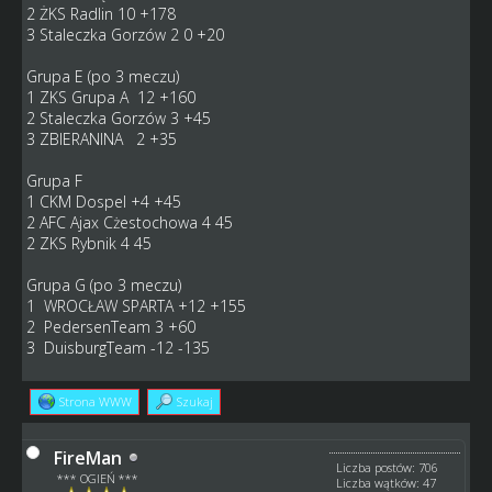
2 ŻKS Radlin 10 +178
3 Staleczka Gorzów 2 0 +20
Grupa E (po 3 meczu)
1 ZKS Grupa A 12 +160
2 Staleczka Gorzów 3 +45
3 ZBIERANINA 2 +35
Grupa F
1 CKM Dospel +4 +45
2 AFC Ajax Cżestochowa 4 45
2 ZKS Rybnik 4 45
Grupa G (po 3 meczu)
1 WROCŁAW SPARTA +12 +155
2 PedersenTeam 3 +60
3 DuisburgTeam -12 -135
Strona WWW
Szukaj
FireMan
Liczba postów: 706
*** OGIEŃ ***
Liczba wątków: 47