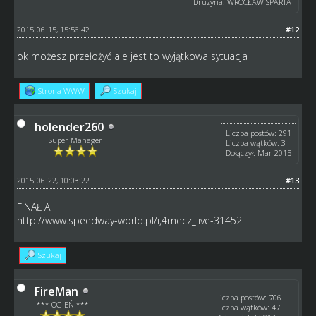
Drużyna: WROCŁAW SPARTA
2015-06-15, 15:56:42
#12
ok możesz przełożyć ale jest to wyjątkowa sytuacja
Strona WWW
Szukaj
holender260
Liczba postów: 291
Super Manager
Liczba wątków: 3
Dołączył: Mar 2015
2015-06-22, 10:03:22
#13
FINAŁ A
http://www.speedway-world.pl/i,4mecz_live-31452
Szukaj
FireMan
Liczba postów: 706
*** OGIEŃ ***
Liczba wątków: 47