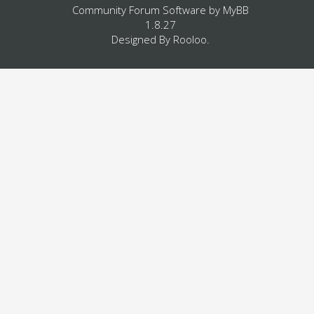
Community Forum Software by
MyBB
1.8.27
Designed By
Rooloo
.