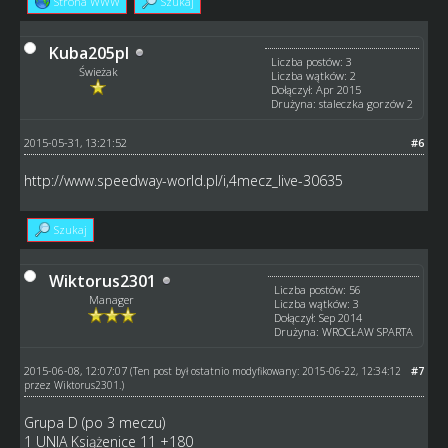
Strona WWW
Szukaj
Kuba205pl
Liczba postów: 3
Świeżak
Liczba wątków: 2
Dołączył: Apr 2015
Drużyna: staleczka gorzów 2
2015-05-31, 13:21:52
#6
http://www.speedway-world.pl/i,4mecz_live-30635
Szukaj
Wiktorus2301
Liczba postów: 56
Manager
Liczba wątków: 3
Dołączył: Sep 2014
Drużyna: WROCŁAW SPARTA
2015-06-08, 12:07:07
#7
(Ten post był ostatnio modyfikowany: 2015-06-22, 12:34:12
przez
Wiktorus2301
.)
Grupa D (po 3 meczu)
1 UNIA Książenice 11 +180