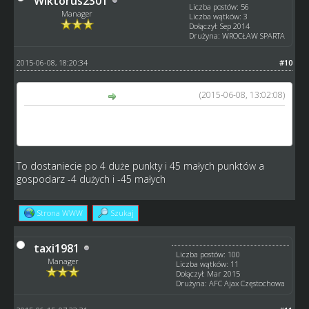
Wiktorus2301
Liczba postów: 56
Manager
Liczba wątków: 3
Dołączył: Sep 2014
Drużyna: WROCŁAW SPARTA
2015-06-08, 18:20:34
#10
(2015-06-08, 13:02:08)
XXX46 napisał(a):
Gr.E brak 2 czwórmeczu którego gospodarzem jest
Zbieranina
To dostaniecie po 4 duże punkty i 45 małych punktów a
gospodarz -4 dużych i -45 małych
Strona WWW
Szukaj
taxi1981
Liczba postów: 100
Manager
Liczba wątków: 11
Dołączył: Mar 2015
Drużyna: AFC Ajax Częstochowa