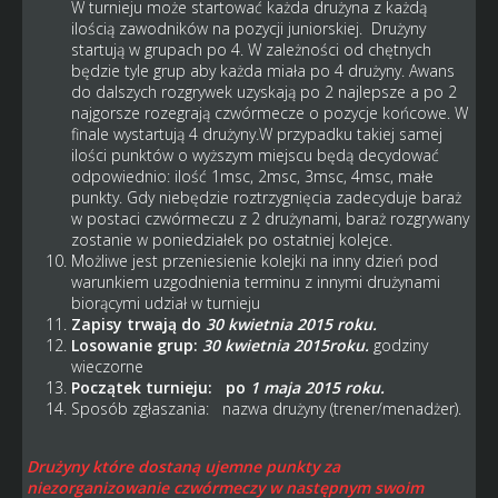
W turnieju może startować każda drużyna z każdą
ilością zawodników na pozycji juniorskiej. Drużyny
startują w grupach po 4. W zależności od chętnych
będzie tyle grup aby każda miała po 4 drużyny. Awans
do dalszych rozgrywek uzyskają po 2 najlepsze a po 2
najgorsze rozegrają czwórmecze o pozycje końcowe. W
finale wystartują 4 drużyny.W przypadku takiej samej
ilości punktów o wyższym miejscu będą decydować
odpowiednio: ilość 1msc, 2msc, 3msc, 4msc, małe
punkty. Gdy niebędzie roztrzygnięcia zadecyduje baraż
w postaci czwórmeczu z 2 drużynami, baraż rozgrywany
zostanie w poniedziałek po ostatniej kolejce.
Możliwe jest przeniesienie kolejki na inny dzień pod
warunkiem uzgodnienia terminu z innymi drużynami
biorącymi udział w turnieju
Zapisy trwają do
30 kwietnia 2015 roku.
Losowanie grup:
30 kwietnia 2015roku.
godziny
wieczorne
Początek turnieju: po
1 maja
2015 roku.
Sposób zgłaszania: nazwa drużyny (trener/menadżer).
Drużyny które dostaną ujemne punkty za
niezorganizowanie czwórmeczy w następnym swoim