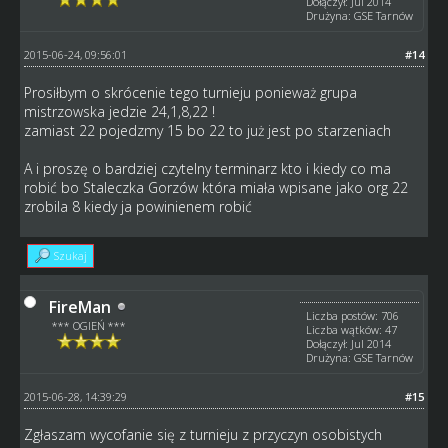
Dołączył: Jul 2014
Drużyna: GSE Tarnów
2015-06-24, 09:56:01
#14
Prosiłbym o skrócenie tego turnieju ponieważ grupa
mistrzowska jedzie 24,1,8,22 !
zamiast 22 pojedzmy 15 bo 22 to już jest po starzeniach
A i proszę o bardziej czytelny terminarz kto i kiedy co ma
robić bo Staleczka Gorzów która miała wpisane jako org 22
zrobila 8 kiedy ja powinienem robić
Szukaj
FireMan
Liczba postów: 706
*** OGIEŃ ***
Liczba wątków: 47
Dołączył: Jul 2014
Drużyna: GSE Tarnów
2015-06-28, 14:39:29
#15
Zgłaszam wycofanie się z turnieju z przyczyn osobistych