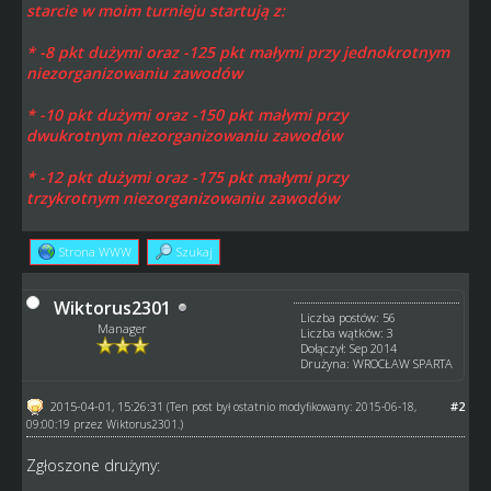
starcie w moim turnieju startują z:
* -8 pkt dużymi oraz -125 pkt małymi przy jednokrotnym
niezorganizowaniu zawodów
* -10
pkt dużymi oraz -150 pkt małymi przy
dwukrotnym
niezorganizowaniu zawodów
* -
12
pkt dużymi oraz -175 pkt małymi przy
trzykrotnym
niezorganizowaniu zawodów
Strona WWW
Szukaj
Wiktorus2301
Liczba postów: 56
Manager
Liczba wątków: 3
Dołączył: Sep 2014
Drużyna: WROCŁAW SPARTA
2015-04-01, 15:26:31
#2
(Ten post był ostatnio modyfikowany: 2015-06-18,
09:00:19 przez
Wiktorus2301
.)
Zgłoszone drużyny: