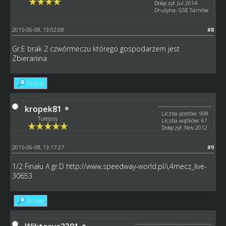
Dołączył: Jul 2014
Drużyna: GSE Tarnów
2015-06-08, 13:02:08
#8
Gr.E brak 2 czwórmeczu którego gospodarzem jest
Zbieranina
Szukaj
kropek81
Liczba postów: 908
Tutejszy
Liczba wątków: 61
Dołączył: Nov 2012
2015-06-08, 13:17:27
#9
1/2 Finału A gr.D
http://www.speedway-world.pl/i,4mecz_live-
30653
Szukaj