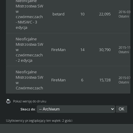
Nieoficjalne
Mistrzostwa SW
w
2016-03-0
betard
10
22,095
czwórmeczach
Ostatni p
- NMSWC - 3
edycja
Nieoficjalne
Mistrzostwa SW
2015-11-0
w
FireMan
14
30,790
Ostatni p
czwórmeczach
- 2 edycja
Nieoficjalne
Mistrzostwa SW
2015-07-1
FireMan
6
15,728
w
Ostatni p
Czwórmeczach
Pokaż wersję do druku
Skocz do:
Użytkownicy przeglądający ten wątek: 2 gości