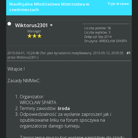
Nieoficjalne Młodzieżowe Mistrzostwa w
Tryb drzewa
czwórmeczach
Wiktorus2301
Liczba postów: 56
Manager
Liczba wątków: 3
Dołączył: Sep 2014
Drużyna: WROCŁAW SPARTA
2015-04-01, 15:24:48
#1
(Ten post był ostatnio modyfikowany: 2015-05-12, 20:09:35
przez
Wiktorus2301
.)
Witajcie !
Zasady NMMwC:
Organizator:
WROCŁAW SPARTA
Terminy zawodów:
środa
Odpowiedzialność za wysłanie zaproszeń jak i
opublikowanie linku na forum spoczywa na
organizatorze danego turnieju.
Zaproszenia muszą być wysłane najpóźniej do środy