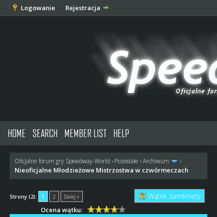
Logowanie
Rejestracja
HOME
SEARCH
MEMBER LIST
HELP
Oficjalne forum gry Speedway-World
›
Pozostałe
›
Archiwum
›
Nieoficjalne Młodzieżowe Mistrzostwa w czwórmeczach
Wątek zamknięty
Strony (2):
1
2
Dalej »
Ocena wątku: