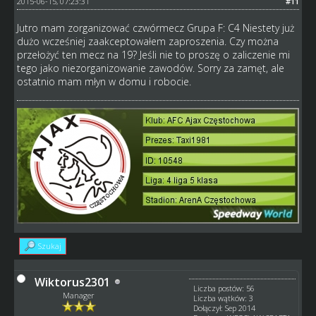
2015-06-15, 07:23:31
#11
Jutro mam zorganizować czwórmecz Grupa F: C4 Niestety już
dużo wcześniej zaakceptowałem zaproszenia. Czy można
przełożyć ten mecz na 19? Jeśli nie to proszę o zaliczenie mi
tego jako niezorganizowanie zawodów. Sorry za zamęt, ale
ostatnio mam młyn w domu i robocie.
Szukaj
Wiktorus2301
Liczba postów: 56
Manager
Liczba wątków: 3
Dołączył: Sep 2014