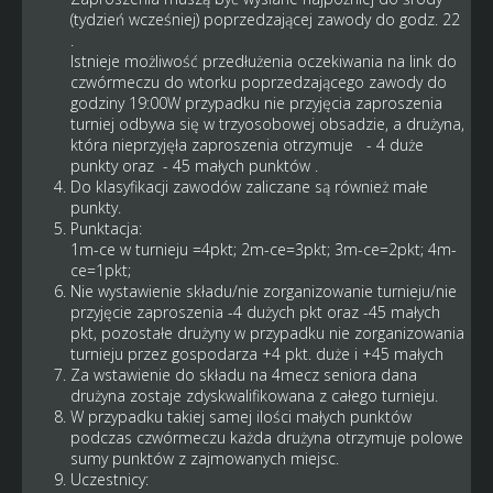
(tydzień wcześniej) poprzedzającej zawody do godz. 22
.
Istnieje możliwość przedłużenia oczekiwania na link do
czwórmeczu do wtorku poprzedzającego zawody do
godziny 19:00W przypadku nie przyjęcia zaproszenia
turniej odbywa się w trzyosobowej obsadzie, a drużyna,
która nieprzyjęła zaproszenia otrzymuje - 4 duże
punkty oraz - 45 małych punktów .
Do klasyfikacji zawodów zaliczane są również małe
punkty.
Punktacja:
1m-ce w turnieju =4pkt; 2m-ce=3pkt; 3m-ce=2pkt; 4m-
ce=1pkt;
Nie wystawienie składu/nie zorganizowanie turnieju/nie
przyjęcie zaproszenia -4 dużych pkt oraz -45 małych
pkt, pozostałe drużyny w przypadku nie zorganizowania
turnieju przez gospodarza +4 pkt. duże i +45 małych
Za wstawienie do składu na 4mecz seniora dana
drużyna zostaje zdyskwalifikowana z całego turnieju.
W przypadku takiej samej ilości małych punktów
podczas czwórmeczu każda drużyna otrzymuje polowe
sumy punktów z zajmowanych miejsc.
Uczestnicy: