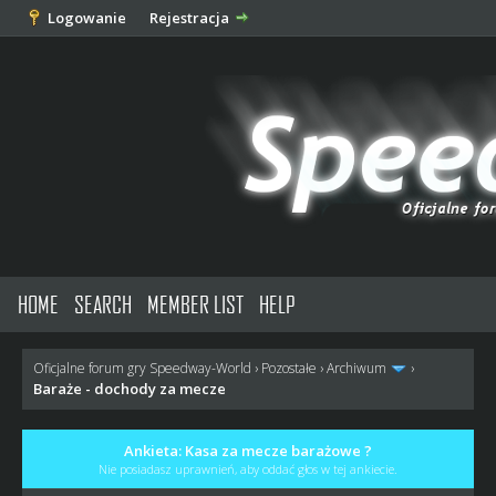
Logowanie
Rejestracja
HOME
SEARCH
MEMBER LIST
HELP
Oficjalne forum gry Speedway-World
›
Pozostałe
›
Archiwum
›
Baraże - dochody za mecze
Ankieta: Kasa za mecze barażowe ?
Nie posiadasz uprawnień, aby oddać głos w tej ankiecie.