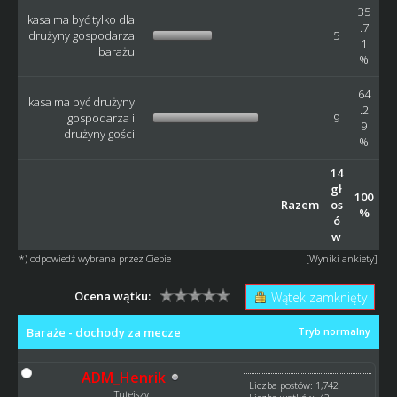
35
kasa ma być tylko dla
.7
drużyny gospodarza
5
1
barażu
%
64
kasa ma być drużyny
.2
gospodarza i
9
9
drużyny gości
%
14
gł
100
Razem
os
%
ó
w
*) odpowiedź wybrana przez Ciebie
[
Wyniki ankiety
]
Ocena wątku:
Wątek zamknięty
Baraże - dochody za mecze
Tryb normalny
ADM_Henrik
Liczba postów: 1,742
Tutejszy