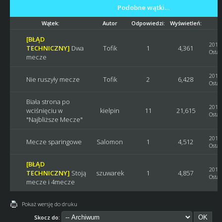
Podobne wątki…
Wątek:
Autor
Odpowiedzi:
Wyświetleń:
[BŁĄD
2019-
TECHNICZNY]
Dwa
Tofik
1
4,361
Ostat
mecze
2019-
Nie ruszyły mecze
Tofik
2
6,428
Ostat
Biała strona po
2017-
wciśnięciu w
kielpin
11
21,615
Ostat
"Najbliższe Mecze"
2017-
Mecze sparingowe
Salomon
1
4,512
Ostat
[BŁĄD
2016-
TECHNICZNY]
Stoją
szuwarek
1
4,857
Ostat
mecze i 4mecze
Pokaż wersję do druku
Skocz do: