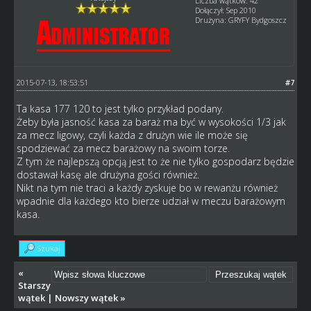
Liczba wątków: 42
Dołączył: Sep 2010
Drużyna: GRYFY Bydgoszcz
2015-07-13, 18:53:51
#7
Ta kasa 177 120 to jest tylko przykład podany.
Żeby była jasność kasa za baraż ma być w wysokości 1/3 jak
za mecz ligowy, czyli każda z drużyn wie ile może się
spodziewać za mecz barażowy na swoim torze.
Z tym że najlepszą opcją jest to że nie tylko gospodarz będzie
dostawał kasę ale drużyna gości również.
Nikt na tym nie traci a każdy zyskuje bo w rewanżu również
wpadnie dla każdego kto bierze udział w meczu barażowym
kasa.
Szukaj
«
Starszy
wątek
|
Nowszy wątek
»