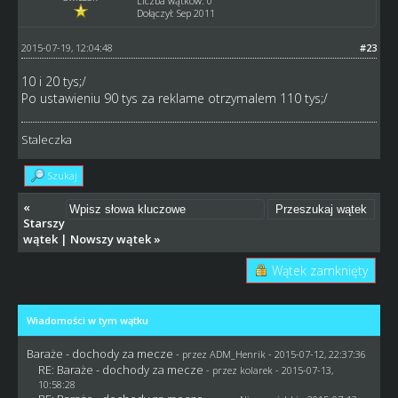
Liczba wątków: 0
Dołączył: Sep 2011
2015-07-19, 12:04:48
#23
10 i 20 tys;/
Po ustawieniu 90 tys za reklame otrzymalem 110 tys;/
Staleczka
Szukaj
«
Starszy
wątek
|
Nowszy wątek
»
Wątek zamknięty
Wiadomości w tym wątku
Baraże - dochody za mecze
- przez
ADM_Henrik
- 2015-07-12, 22:37:36
RE: Baraże - dochody za mecze
- przez
kolarek
- 2015-07-13,
10:58:28