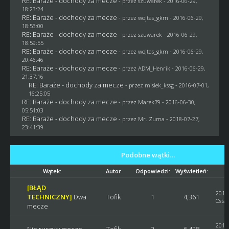
RE: Baraże - dochody za mecze
- przez
szuwarek
- 2016-06-29,
18:23:24
RE: Baraże - dochody za mecze
- przez
wojtas_gkm
- 2016-06-29,
18:53:00
RE: Baraże - dochody za mecze
- przez
szuwarek
- 2016-06-29,
18:59:55
RE: Baraże - dochody za mecze
- przez
wojtas_gkm
- 2016-06-29,
20:46:46
RE: Baraże - dochody za mecze
- przez
ADM_Henrik
- 2016-06-29,
21:37:16
RE: Baraże - dochody za mecze
- przez
misiek_kssg
- 2016-07-01,
16:25:05
RE: Baraże - dochody za mecze
- przez
Marek79
- 2016-06-30,
05:51:03
RE: Baraże - dochody za mecze
- przez
Mr. Zuma
- 2018-07-27,
23:41:39
Podobne wątki…
Wątek:
Autor
Odpowiedzi:
Wyświetleń:
[BŁĄD
2019-
TECHNICZNY]
Dwa
Tofik
1
4,361
Ostat
mecze
2019-
Nie ruszyły mecze
Tofik
2
6,428