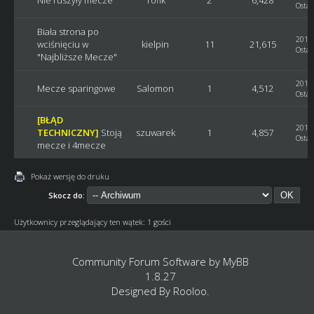
Ostat
Biała strona po
2017-
wciśnięciu w
kielpin
11
21,615
Ostat
"Najbliższe Mecze"
2017-
Mecze sparingowe
Salomon
1
4,512
Ostat
[BŁĄD
2016-
TECHNICZNY]
Stoją
szuwarek
1
4,857
Ostat
mecze i 4mecze
Pokaż wersję do druku
Skocz do:
Użytkownicy przeglądający ten wątek: 1 gości
Community Forum Software by
MyBB
1.8.27
Designed By
Rooloo
.