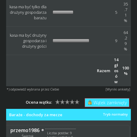
35
kasa ma być tylko dla
.7
drużyny gospodarza
5
1
barażu
%
64
kasa ma być drużyny
.2
gospodarza i
9
9
drużyny gości
%
14
gł
100
Razem
os
%
ó
w
*) odpowiedź wybrana przez Ciebie
[
Wyniki ankiety
]
Ocena wątku:
Wątek zamknięty
Baraże - dochody za mecze
Tryb normalny
przemo1986
Liczba postów: 9
Świeżak