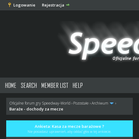
Logowanie
Rejestracja
HOME
SEARCH
MEMBER LIST
HELP
Oficjalne forum gry Speedway-World
›
Pozostałe
›
Archiwum
›
Baraże - dochody za mecze
Ankieta: Kasa za mecze barażowe ?
Nie posiadasz uprawnień, aby oddać głos w tej ankiecie.