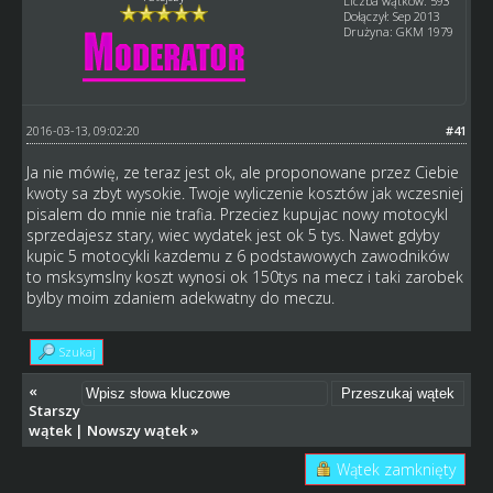
Liczba wątków: 593
Dołączył: Sep 2013
Drużyna: GKM 1979
2016-03-13, 09:02:20
#41
Ja nie mówię, ze teraz jest ok, ale proponowane przez Ciebie
kwoty sa zbyt wysokie. Twoje wyliczenie kosztów jak wczesniej
pisalem do mnie nie trafia. Przeciez kupujac nowy motocykl
sprzedajesz stary, wiec wydatek jest ok 5 tys. Nawet gdyby
kupic 5 motocykli kazdemu z 6 podstawowych zawodników
to msksymslny koszt wynosi ok 150tys na mecz i taki zarobek
bylby moim zdaniem adekwatny do meczu.
Szukaj
«
Starszy
wątek
|
Nowszy wątek
»
Wątek zamknięty