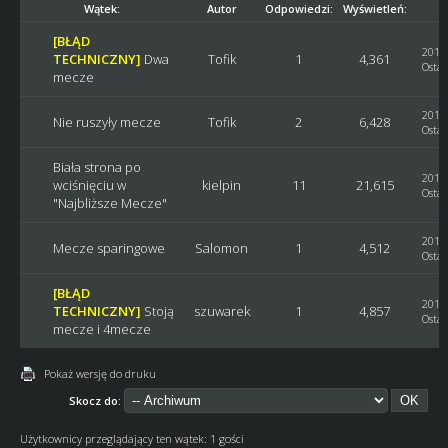
Wątek:
Autor
Odpowiedzi:
Wyświetleń:
[BŁĄD
2019-
TECHNICZNY]
Dwa
Tofik
1
4,361
Ostat
mecze
2019-
Nie ruszyły mecze
Tofik
2
6,428
Ostat
Biała strona po
2017-
wciśnięciu w
kielpin
11
21,615
Ostat
"Najbliższe Mecze"
2017-
Mecze sparingowe
Salomon
1
4,512
Ostat
[BŁĄD
2016-
TECHNICZNY]
Stoją
szuwarek
1
4,857
Ostat
mecze i 4mecze
Pokaż wersję do druku
Skocz do:
Użytkownicy przeglądający ten wątek: 1 gości