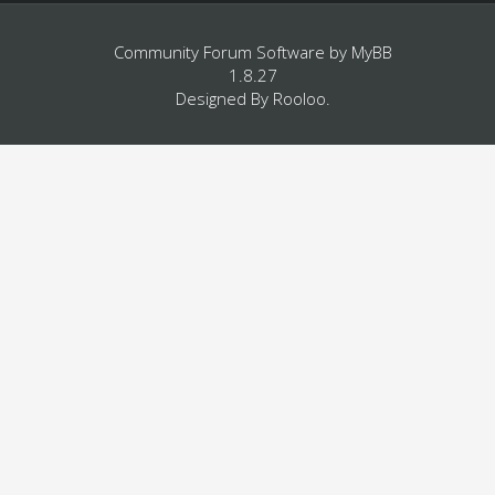
Community Forum Software by
MyBB
1.8.27
Designed By
Rooloo
.