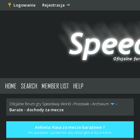
Logowanie
Rejestracja
HOME
SEARCH
MEMBER LIST
HELP
Oficjalne forum gry Speedway-World
›
Pozostałe
›
Archiwum
›
Baraże - dochody za mecze
Ankieta: Kasa za mecze barażowe ?
Nie posiadasz uprawnień, aby oddać głos w tej ankiecie.