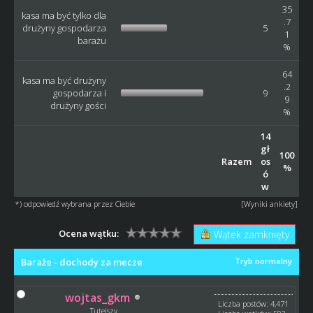
35
kasa ma być tylko dla
.7
drużyny gospodarza
5
1
barażu
%
64
kasa ma być drużyny
.2
gospodarza i
9
9
drużyny gości
%
14
gł
100
Razem
os
%
ó
w
*) odpowiedź wybrana przez Ciebie
[
Wyniki ankiety
]
Ocena wątku:
Wątek zamknięty
Baraże - dochody za mecze
Tryb normalny
wojtas_gkm
Liczba postów: 4,471
Tutejszy