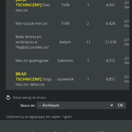
2019-
TECHNICZNY]
Dwa
Tofik
1
4,361
Ostat
mecze
2019-
Nie ruszyły mecze
Tofik
2
6,428
Ostat
Biała strona po
2017-
wciśnięciu w
kielpin
11
21,618
Ostat
"Najbliższe Mecze"
2017-
Mecze sparingowe
Salomon
1
4,512
Ostat
[BŁĄD
2016-
TECHNICZNY]
Stoją
szuwarek
1
4,857
Ostat
mecze i 4mecze
Pokaż wersję do druku
Skocz do:
Użytkownicy przeglądający ten wątek: 1 gości