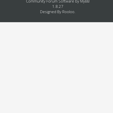
Community Forum Software by
MyBB
1.8.27
Designed By
Rooloo
.