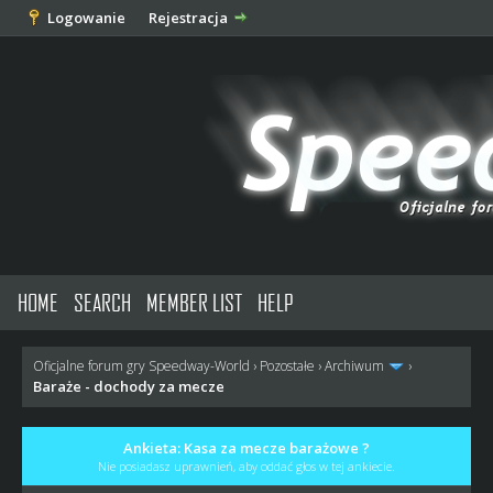
Logowanie
Rejestracja
HOME
SEARCH
MEMBER LIST
HELP
Oficjalne forum gry Speedway-World
›
Pozostałe
›
Archiwum
›
Baraże - dochody za mecze
Ankieta: Kasa za mecze barażowe ?
Nie posiadasz uprawnień, aby oddać głos w tej ankiecie.