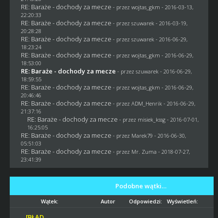
RE: Baraże - dochody za mecze
- przez
wojtas_gkm
- 2016-03-13,
22:20:33
RE: Baraże - dochody za mecze
- przez
szuwarek
- 2016-03-19,
20:28:28
RE: Baraże - dochody za mecze
- przez
szuwarek
- 2016-06-29,
18:23:24
RE: Baraże - dochody za mecze
- przez
wojtas_gkm
- 2016-06-29,
18:53:00
RE: Baraże - dochody za mecze
- przez
szuwarek
- 2016-06-29,
18:59:55
RE: Baraże - dochody za mecze
- przez
wojtas_gkm
- 2016-06-29,
20:46:46
RE: Baraże - dochody za mecze
- przez
ADM_Henrik
- 2016-06-29,
21:37:16
RE: Baraże - dochody za mecze
- przez
misiek_kssg
- 2016-07-01,
16:25:05
RE: Baraże - dochody za mecze
- przez
Marek79
- 2016-06-30,
05:51:03
RE: Baraże - dochody za mecze
- przez
Mr. Zuma
- 2018-07-27,
23:41:39
Podobne wątki…
Wątek:
Autor
Odpowiedzi:
Wyświetleń:
[BŁĄD