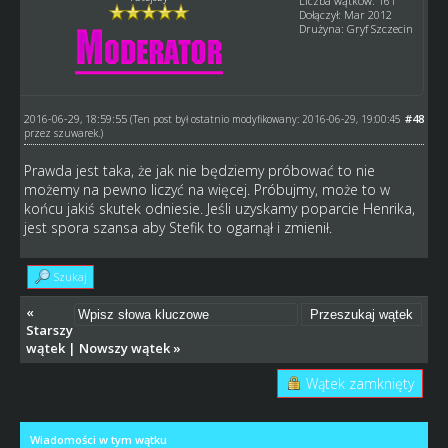
Liczba wątków: 161
Dołączył: Mar 2012
Drużyna: Gryf Szczecin
2016-06-29, 18:59:55
#48
(Ten post był ostatnio modyfikowany: 2016-06-29, 19:00:45
przez
szuwarek
.)
Prawda jest taka, że jak nie będziemy próbować to nie
możemy na pewno liczyć na więcej. Próbujmy, może to w
końcu jakiś skutek odniesie. Jeśli uzyskamy poparcie Henrika,
jest spora szansa aby Stefik to ogarnął i zmienił.
Szukaj
«
Starszy
wątek
|
Nowszy wątek
»
Wątek zamknięty
Wiadomości w tym wątku