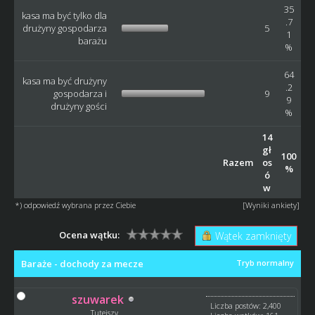
35
kasa ma być tylko dla
.7
drużyny gospodarza
5
1
barażu
%
64
kasa ma być drużyny
.2
gospodarza i
9
9
drużyny gości
%
14
gł
100
Razem
os
%
ó
w
*) odpowiedź wybrana przez Ciebie
[
Wyniki ankiety
]
Ocena wątku:
Wątek zamknięty
Baraże - dochody za mecze
Tryb normalny
szuwarek
Liczba postów: 2,400
Tutejszy