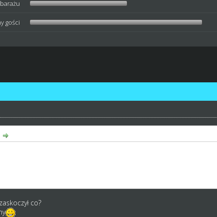
 barażu
y gości
:
iśmy tutaj dość burzliwą debatę, w której pewne rozwiązania padły i ni
unkcie, bo reakcji nie było. Niestety gra stanęła w miejscu, nie rozw
ań to tylko kwestia czasu. Marazm próbujemy tuszować organizowanym
ie ożywimy. Smutne to aczkolwiek ja przestałem wierzyć w pozytywne 
 zaskoczył co?
ny