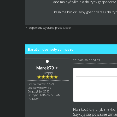
kasa ma być tylko dla drużyny gospodarza
kasa ma być drużyny gospodarza i drużyn
*) odpowiedź wybrana przez Ciebie
0 głosów - średnia: 0
1
2
3
4
5
Baraże - dochody za mecze
2016-06-30, 05:51:03
Marek79
wojtas_gkm napisał(a)
Tutejszy
Po ostatnim sezonie miel
Liczba postów: 1,629
chyba tkwimy w martwym p
Liczba wątków: 39
sprawa kolejnych pożegn
Dołączył: Jul 2012
Drużyna: TARZAN'S TEAM
tym wystarczająco gry n
TARNOW
No i ktoś Cię chyba lekko
Szykują się poważne zmia