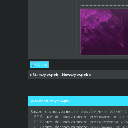
Szukaj
«
Starszy wątek
|
Nowszy wątek
»
Wiadomości w tym wątku
Baraże - dochody za mecze
- przez
ADM_Henrik
- 2015-07-12,
RE: Baraże - dochody za mecze
- przez
kolarek
- 2015-07-13
RE: Baraże - dochody za mecze
- przez
Niszczycielski
- 2015
RE: Baraże - dochody za mecze
- przez
szuwarek
- 2015-07-