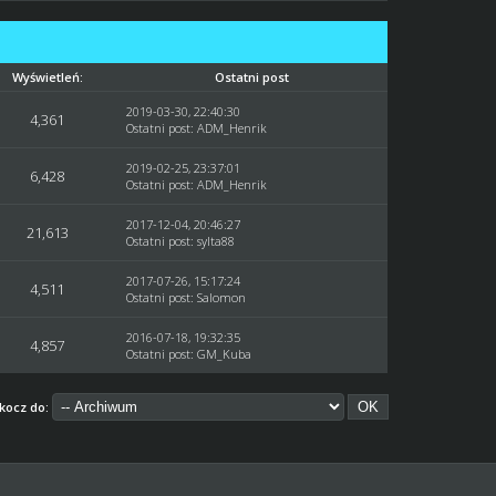
Wyświetleń:
Ostatni post
2019-03-30, 22:40:30
4,361
Ostatni post
:
ADM_Henrik
2019-02-25, 23:37:01
6,428
Ostatni post
:
ADM_Henrik
2017-12-04, 20:46:27
21,613
Ostatni post
:
sylta88
2017-07-26, 15:17:24
4,511
Ostatni post
:
Salomon
2016-07-18, 19:32:35
4,857
Ostatni post
:
GM_Kuba
kocz do: