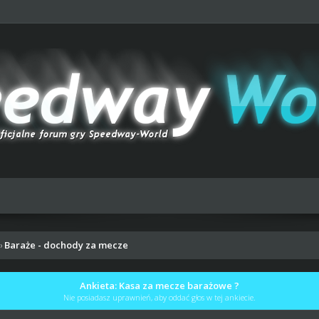
Baraże - dochody za mecze
›
Ankieta: Kasa za mecze barażowe ?
Nie posiadasz uprawnień, aby oddać głos w tej ankiecie.