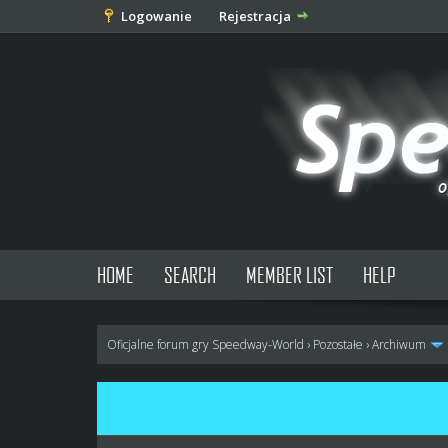
Logowanie
Rejestracja
HOME
SEARCH
MEMBER LIST
HELP
Oficjalne forum gry Speedway-World
›
Pozostałe
›
Archiwum