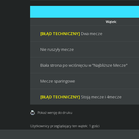
Wątek:
[BŁĄD TECHNICZNY]
Dwa mecze
Nie ruszyły mecze
Biała strona po wciśnięciu w "Najbliższe Mecze"
Mecze sparingowe
[BŁĄD TECHNICZNY]
Stoją mecze i 4mecze
Pokaż wersję do druku
Użytkownicy przeglądający ten wątek: 1 gości