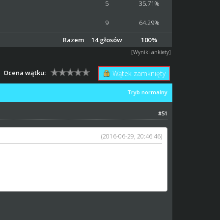
5
35.71%
9
64.29%
Razem
14 głosów
100%
[
Wyniki ankiety
]
Ocena wątku:
Wątek zamknięty
Tryb normalny
#51
(2016-06-29, 20:46:46)
c się nie zadziałało. Minął kolejny sezon, a my
ija się, wielu znanych nam graczy odeszło, a pewnie
i przez kilku z nas turniejami dodatkowymi, ale
zmiany w SW.