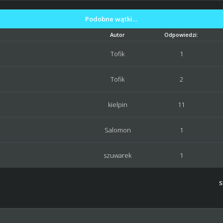
Podobne wątki…
Autor
Odpowiedzi:
Tofik
1
Tofik
2
kielpin
11
Salomon
1
szuwarek
1
S