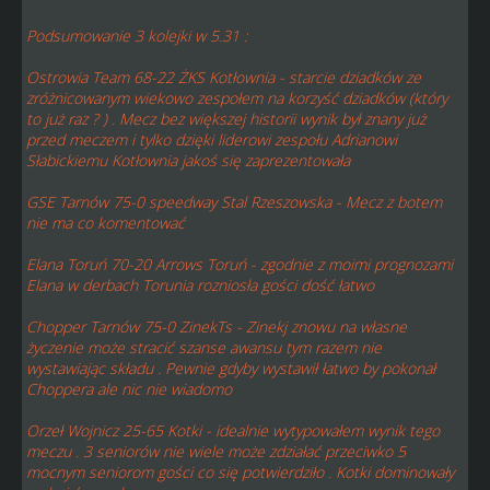
Podsumowanie 3 kolejki w 5.31 :
Ostrowia Team 68-22 ŻKS Kotłownia - starcie dziadków ze
zróżnicowanym wiekowo zespołem na korzyść dziadków (który
to już raz ? ) . Mecz bez większej historii wynik był znany już
przed meczem i tylko dzięki liderowi zespołu Adrianowi
Słabickiemu Kotłownia jakoś się zaprezentowała
GSE Tarnów 75-0 speedway Stal Rzeszowska - Mecz z botem
nie ma co komentować
Elana Toruń 70-20 Arrows Toruń - zgodnie z moimi prognozami
Elana w derbach Torunia rozniosła gości dość łatwo
Chopper Tarnów 75-0 ZinekTs - Zinekj znowu na własne
życzenie może stracić szanse awansu tym razem nie
wystawiając składu . Pewnie gdyby wystawił łatwo by pokonał
Choppera ale nic nie wiadomo
Orzeł Wojnicz 25-65 Kotki - idealnie wytypowałem wynik tego
meczu . 3 seniorów nie wiele może zdziałać przeciwko 5
mocnym seniorom gości co się potwierdziło . Kotki dominowały