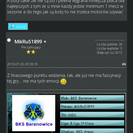
A boty takie złe nie są bo i pewna wygrana mniejsza płaca dla
najlepszych z tym że u mnie każdy jedzie minimum 1 mecz w
sezonie a do tego jak są boty to nie trzeba motorów używać
Szukaj
MikRuS1899
Liczba postów: 26
Początkujący
Liczba wątków: 3
Dołączył: Jul 2015
2015-07-29, 09:55:19
#6
Z finasowego punktu widzenia, tak, ale juz nie ma fascynacji
tej gry.... nie ma tych emocji