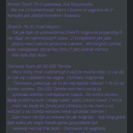
Arrows Toruń 75-0 speedway Stal Rzeszowska
Nie ma co komentować mecz z botem to wygrana do 0 -
Komplet pkt zdobyli Korniłow i Tralewicz
ZinekTs 70-20 Orzeł Wojnicz
Tak jak było do przewidzenia ZinekTs rozgromił przyjezdnych
nie dając im najmniejszych szans . Z kompletem pkt jako
jedyny mecz zakończył Jaromir Labrenc . Wśród gości próbę
walki nawiązywać chciał Ray Otto (7 pkt) jednak różnica
klas była zbyt duża
Ostrowia Team 60-30 GSE Tarnów
Mecz który mnie rozśmieszył z racji że można robić co się da
a i tak się z dziadami nie wygra . Ostrowia rozgromiła
Tarnowian pokazując że to do niej będzie należeć 1 m-ce na
koniec sezonu . Dla GSE Tarnów ten mecz oznacza
sprzedaż liderów i odmładzanie składu . Do końca sezonu
będę jeździł na luzie i mogę nawet spaść (skoro nawet 2 m-ca
mieć nie będę bo Zinekj jest silniejszy to nie mam o co
walczyć a tez trzeba wiedzieć kiedy sprzedać liderów )
Sam mecz nie był za ciekawy bo jak mógł być - były biegi gdzie
była walka ale dzięki handicapowi gospodarze byli
niekiedy nieznacznie lepsi - Ostrowian do wygranej