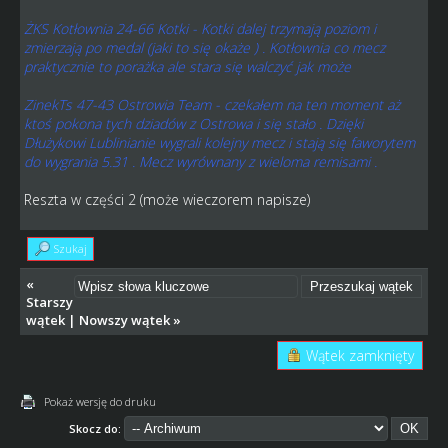
ŻKS Kotłownia 24-66 Kotki - Kotki dalej trzymają poziom i
zmierzają po medal (jaki to się okaże ) . Kotłownia co mecz
praktycznie to porażka ale stara się walczyć jak może
ZinekTs 47-43 Ostrowia Team - czekałem na ten moment aż
ktoś pokona tych dziadów z Ostrowa i się stało . Dzięki
Dłużykowi Lublinianie wygrali kolejny mecz i stają się faworytem
do wygrania 5.31 . Mecz wyrównany z wieloma remisami .
Reszta w części 2 (może wieczorem napisze)
Szukaj
«
Starszy
wątek
|
Nowszy wątek
»
Wątek zamknięty
Pokaż wersję do druku
Skocz do: