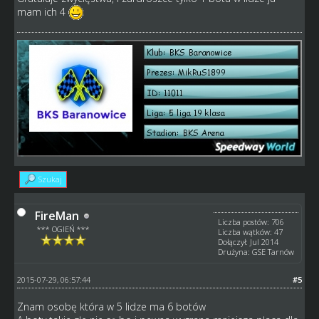
mam ich 4
Szukaj
FireMan
Liczba postów: 706
*** OGIEŃ ***
Liczba wątków: 47
Dołączył: Jul 2014
Drużyna: GSE Tarnów
2015-07-29, 06:57:44
#5
Znam osobę która w 5 lidze ma 6 botów