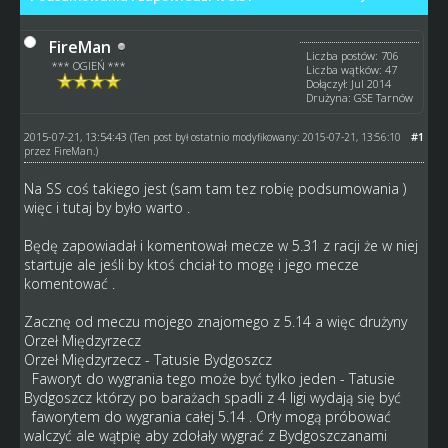
FireMan
Liczba postów: 706
*** OGIEŃ ***
Liczba wątków: 47
Dołączył: Jul 2014
Drużyna: GSE Tarnów
2015-07-21, 13:54:43
#1
(Ten post był ostatnio modyfikowany: 2015-07-21, 13:56:10
przez
FireMan
.)
Na SS coś takiego jest (sam tam tez robię podsumowania )
więc i tutaj by było warto .
Będę zapowiadał i komentował mecze w 5.31 z racji że w niej
startuje ale jeśli by ktoś chciał to mogę i jego mecze
komentować .
Zacznę od meczu mojego znajomego z 5.14 a więc drużyny
Orzeł Międzyrzecz
Orzeł Międzyrzecz - Tatusie Bydgoszcz
Faworyt do wygrania tego może być tylko jeden - Tatusie
Bydgoszcz którzy po barażach spadli z 4 ligi wydają się być
faworytem do wygrania całej 5.14 . Orły mogą próbować
walczyć ale wątpię aby zdołały wygrać z Bydgoszczanami