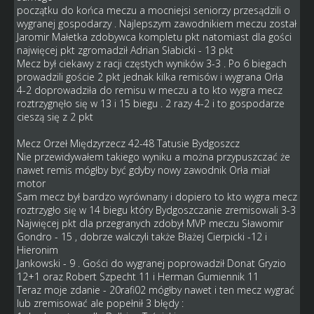
początku do końca meczu a mocniejsi seniorzy przesądzili o
wygranej gospodarzy . Najlepszym zawodnikiem meczu został
Jaromir Małetka zdobywca kompletu pkt natomiast dla gości
najwięcej pkt zgromadził Adrian Słabicki - 13 pkt
Mecz był ciekawy z racji częstych wyników 3-3 . Po 6 biegach
prowadzili goście 2 pkt jednak kilka remisów i wygrana Orła
4-2 doprowadziła do remisu w meczu a to kto wygra mecz
roztrzygnęło się w 13 i 15 biegu . 2 razy 4-2 i to gospodarze
cieszą się z 2 pkt
Mecz Orzeł Międzyrzecz 42-48 Tatusie Bydgoszcz
Nie przewidywałem takiego wyniku a można przypuszczać że
nawet remis mógłby być gdyby nowy zawodnik Orła miał
motor
Sam mecz był bardzo wyrównany i dopiero to kto wygra mecz
roztrzygło się w 14 biegu który Bydgoszczanie zremisowali 3-3
Najwięcej pkt dla przegranych zdobył MVP meczu Sławomir
Gondro - 15 , dobrze walczyli także Błażej Cierpicki -12 i
Hieronim
Jankowski - 9 . Gości do wygranej poprowadził Donat Gryzio
12+1 oraz Robert Szpecht 11 i Herman Gumiennik 11
Teraz moje zdanie - 20rafi02 mógłby nawet i ten mecz wygrać
lub zremisować ale popełnił 3 błędy :