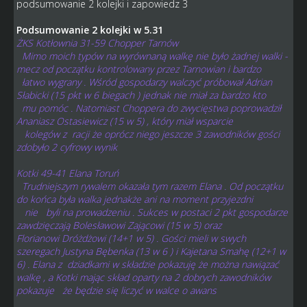
podsumowanie 2 kolejki i zapowiedz 3
Podsumowanie 2 kolejki w 5.31
ŻKS Kotłownia 31-59 Chopper Tarnów
Mimo moich typów na wyrównaną walkę nie było żadnej walki -
mecz od początku kontrolowany przez Tarnowian i bardzo
łatwo wygrany . Wśród gospodarzy walczyć próbował Adrian
Słabicki (15 pkt w 6 biegach ) jednak nie miał za bardzo kto
mu pomóc . Natomiast Choppera do zwycięstwa poprowadził
Ananiasz Ostasiewicz (15 w 5) , który miał wsparcie
kolegów z racji że oprócz niego jeszcze 3 zawodników gości
zdobyło 2 cyfrowy wynik
Kotki 49-41 Elana Toruń
Trudniejszym rywalem okazała tym razem Elana . Od początku
do końca była walka jednakże ani na moment przyjezdni
nie byli na prowadzeniu . Sukces w postaci 2 pkt gospodarze
zawdzięczają Bolesławowi Zającowi (15 w 5) oraz
Florianowi Dróżdżowi (14+1 w 5) . Gości mieli w swych
szeregach Justyna Bębenka (13 w 6 ) i Kajetana Smahę (12+1 w
6) . Elana z dziadkami w składzie pokazuję że można nawiązać
walkę , a Kotki mając skład oparty na 2 dobrych zawodników
pokazuje że będzie się liczyć w walce o awans