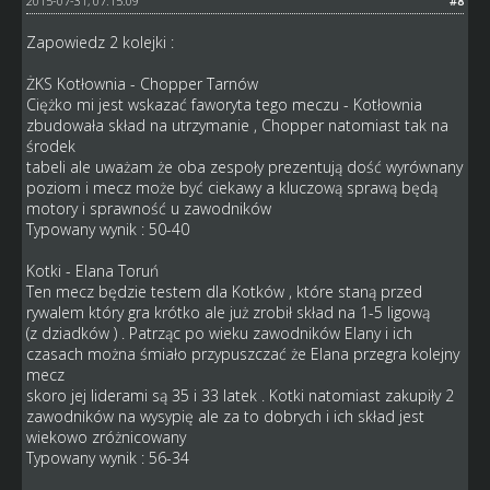
2015-07-31, 07:15:09
#8
Zapowiedz 2 kolejki :
ŻKS Kotłownia - Chopper Tarnów
Ciężko mi jest wskazać faworyta tego meczu - Kotłownia
zbudowała skład na utrzymanie , Chopper natomiast tak na
środek
tabeli ale uważam że oba zespoły prezentują dość wyrównany
poziom i mecz może być ciekawy a kluczową sprawą będą
motory i sprawność u zawodników
Typowany wynik : 50-40
Kotki - Elana Toruń
Ten mecz będzie testem dla Kotków , które staną przed
rywalem który gra krótko ale już zrobił skład na 1-5 ligową
(z dziadków ) . Patrząc po wieku zawodników Elany i ich
czasach można śmiało przypuszczać że Elana przegra kolejny
mecz
skoro jej liderami są 35 i 33 latek . Kotki natomiast zakupiły 2
zawodników na wysypię ale za to dobrych i ich skład jest
wiekowo zróżnicowany
Typowany wynik : 56-34