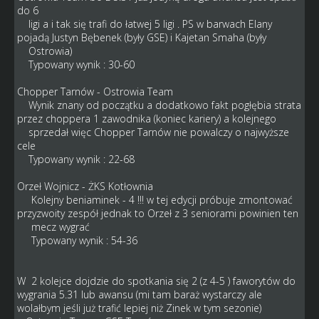
do 6
ligi a i tak się trafi do łatwej 5 ligi . PS w barwach Elany
pojadą Justyn Bębenek (były GSE) i Kajetan Smaha (były
Ostrowia)
Typowany wynik : 30-60
Chopper Tarnów - Ostrowia Team
Wynik znany od początku a dodatkowo fakt pogłębia strata
przez choppera 1 zawodnika (koniec kariery) a kolejnego
sprzedał więc Chopper Tarnów nie powalczy o najwyższe
cele
Typowany wynik : 22-68
Orzeł Wojnicz - ŻKS Kotłownia
Kolejny beniaminek - 4 !!! w tej edycji próbuje zmontować
przyzwoity zespół jednak to Orzeł z 3 seniorami powinien ten
mecz wygrać
Typowany wynik : 54-36
W 2 kolejce dojdzie do spotkania się 2 (z 4-5 ) faworytów do
wygrania 5.31 lub awansu (mi tam baraż wystarczy ale
wolałbym jeśli już trafić lepiej niż Zinek w tym sezonie)