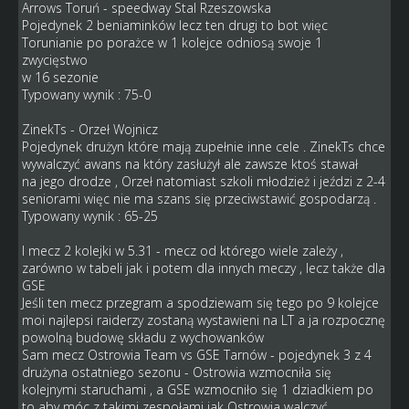
Arrows Toruń - speedway Stal Rzeszowska
Pojedynek 2 beniaminków lecz ten drugi to bot więc
Torunianie po porażce w 1 kolejce odniosą swoje 1
zwycięstwo
w 16 sezonie
Typowany wynik : 75-0
ZinekTs - Orzeł Wojnicz
Pojedynek drużyn które mają zupełnie inne cele . ZinekTs chce
wywalczyć awans na który zasłużył ale zawsze ktoś stawał
na jego drodze , Orzeł natomiast szkoli młodzież i jeździ z 2-4
seniorami więc nie ma szans się przeciwstawić gospodarzą .
Typowany wynik : 65-25
I mecz 2 kolejki w 5.31 - mecz od którego wiele zależy ,
zarówno w tabeli jak i potem dla innych meczy , lecz także dla
GSE
Jeśli ten mecz przegram a spodziewam się tego po 9 kolejce
moi najlepsi raiderzy zostaną wystawieni na LT a ja rozpocznę
powolną budowę składu z wychowanków
Sam mecz Ostrowia Team vs GSE Tarnów - pojedynek 3 z 4
drużyna ostatniego sezonu - Ostrowia wzmocniła się
kolejnymi staruchami , a GSE wzmocniło się 1 dziadkiem po
to aby móc z takimi zespołami jak Ostrowia walczyć .