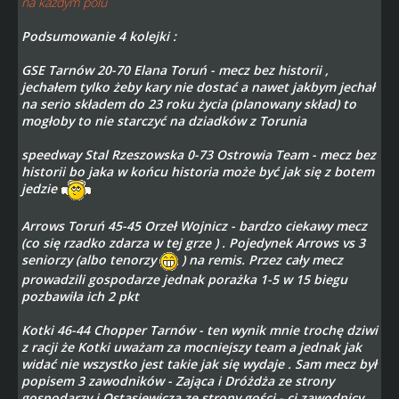
na każdym polu
Podsumowanie 4 kolejki :
GSE Tarnów 20-70 Elana Toruń - mecz bez historii ,
jechałem tylko żeby kary nie dostać a nawet jakbym jechał
na serio składem do 23 roku życia (planowany skład) to
mogłoby to nie starczyć na dziadków z Torunia
speedway Stal Rzeszowska 0-73 Ostrowia Team - mecz bez
historii bo jaka w końcu historia może być jak się z botem
jedzie
Arrows Toruń 45-45 Orzeł Wojnicz - bardzo ciekawy mecz
(co się rzadko zdarza w tej grze ) . Pojedynek Arrows vs 3
seniorzy (albo tenorzy
) na remis. Przez cały mecz
prowadzili gospodarze jednak porażka 1-5 w 15 biegu
pozbawiła ich 2 pkt
Kotki 46-44 Chopper Tarnów - ten wynik mnie trochę dziwi
z racji że Kotki uważam za mocniejszy team a jednak jak
widać nie wszystko jest takie jak się wydaje . Sam mecz był
popisem 3 zawodników - Zająca i Dróżdża ze strony
gospodarzy i Ostasiewicza ze strony gości - ci zawodnicy