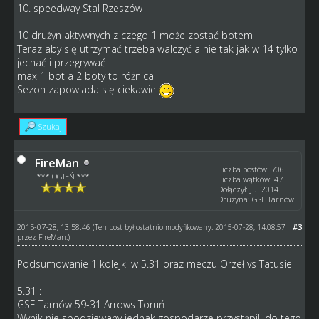
10. speedway Stal Rzeszów
10 drużyn aktywnych z czego 1 może zostać botem
Teraz aby się utrzymać trzeba walczyć a nie tak jak w 14 tylko
jechać i przegrywać
max 1 bot a 2 boty to różnica
Sezon zapowiada się ciekawie
Szukaj
FireMan
Liczba postów: 706
*** OGIEŃ ***
Liczba wątków: 47
Dołączył: Jul 2014
Drużyna: GSE Tarnów
2015-07-28, 13:58:46
#3
(Ten post był ostatnio modyfikowany: 2015-07-28, 14:08:57
przez
FireMan
.)
Podsumowanie 1 kolejki w 5.31 oraz meczu Orzeł vs Tatusie
5.31 :
GSE Tarnów 59-31 Arrows Toruń
Wynik nie spodziewany jednak gospodarze przystąpili do tego