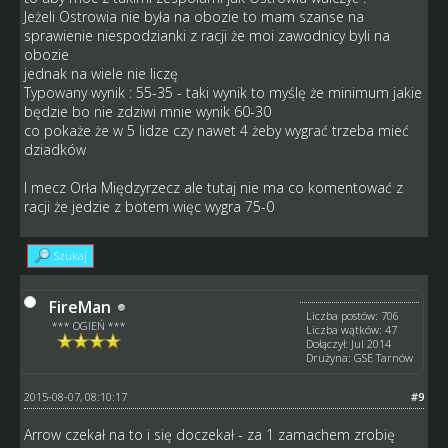
Jeżeli Ostrowia nie była na obozie to mam szanse na
sprawienie niespodzianki z racji że moi zawodnicy byli na
obozie
jednak na wiele nie liczę
Typowany wynik : 55-35 - taki wynik to myślę że minimum jakie
będzie bo nie zdziwi mnie wynik 60-30
co pokaże że w 5 lidze czy nawet 4 żeby wygrać trzeba mieć
dziadków
I mecz Orła Międzyrzecz ale tutaj nie ma co komentować z
racji że jedzie z botem więc wygra 75-0
Szukaj
FireMan
Liczba postów: 706
*** OGIEŃ ***
Liczba wątków: 47
Dołączył: Jul 2014
Drużyna: GSE Tarnów
2015-08-07, 08:10:17
#9
Arrow czekał na to i się doczekał - za 1 zamachem zrobię