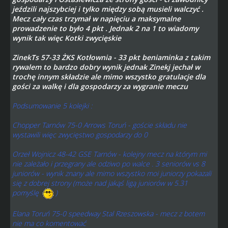
jeździli najszybciej i tylko między sobą musieli walczyć .
Mecz cały czas trzymał w napięciu a maksymalne
prowadzenie to było 4 pkt . Jednak 2 na 1 to wiadomy
wynik tak więc Kotki zwycięskie
ZinekTs 57-33 ŻKS Kotłownia - 33 pkt beniaminka z takim
rywalem to bardzo dobry wynik jednak Zinekj jechał w
trochę innym składzie ale mimo wszystko gratulacje dla
gości za walkę i dla gospodarzy za wygranie meczu
Podsumowanie 5 kolejki :
Chopper Tarnów 75-0 Arrows Toruń - goście składu nie
wystawili więc zwycięstwo gospodarzy do 0
Orzeł Wojnicz 48-42 GSE Tarnów - kolejny mecz na którym mi
nie zależało i przegrany ale odziwo po walce . 3 seniorów vs 8
juniorów - wynik znany ale mimo wszystko moi juniorzy pokazali
się z dobrej strony (może nad jakąś ligą juniorów w 5.31
pomyślę
)
Elana Toruń 75-0 speedway Stal Rzeszowska - mecz z botem
nie ma co komentować