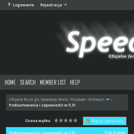
Logowanie
Rejestracja
HOME
SEARCH
MEMBER LIST
HELP
Oficjalne forum gry Speedway-World
›
Pozostałe
›
Archiwum
›
Podsumowania i zapowiedzi w 5.31
Ocena wątku:
Wątek zamknięty
Podsumowania i zapowiedzi w 5.31
Tryb drzewa