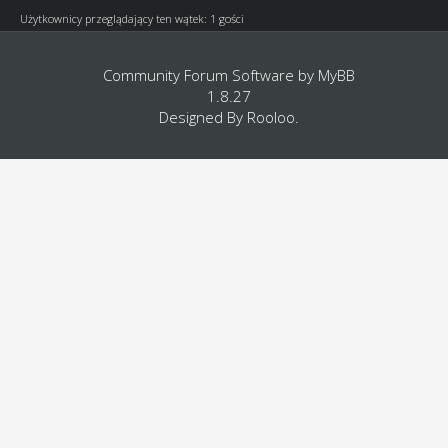
Użytkownicy przeglądający ten wątek: 1 gości
Community Forum Software by
MyBB
1.8.27
Designed By
Rooloo
.