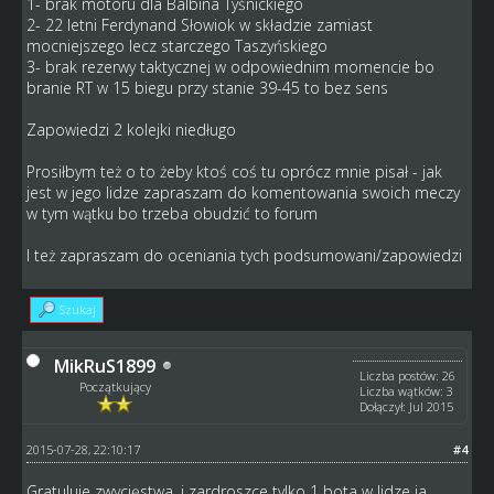
1- brak motoru dla Balbina Tyśnickiego
2- 22 letni Ferdynand Słowiok w składzie zamiast
mocniejszego lecz starczego Taszyńskiego
3- brak rezerwy taktycznej w odpowiednim momencie bo
branie RT w 15 biegu przy stanie 39-45 to bez sens
Zapowiedzi 2 kolejki niedługo
Prosiłbym też o to żeby ktoś coś tu oprócz mnie pisał - jak
jest w jego lidze zapraszam do komentowania swoich meczy
w tym wątku bo trzeba obudzić to forum
I też zapraszam do oceniania tych podsumowani/zapowiedzi
Szukaj
MikRuS1899
Liczba postów: 26
Początkujący
Liczba wątków: 3
Dołączył: Jul 2015
2015-07-28, 22:10:17
#4
Gratuluje zwycięstwa, i zardroszce tylko 1 bota w lidze ja