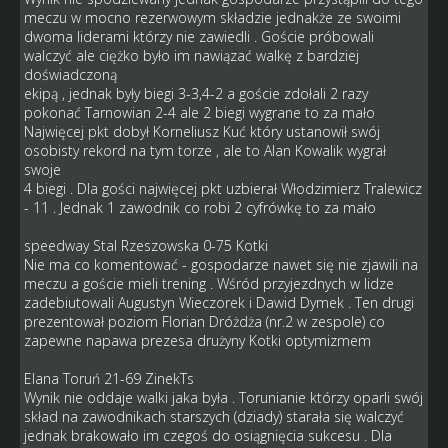
meczu w mocno rezerwowym składzie jednakże ze swoimi
dwoma liderami którzy nie zawiedli . Goście próbowali
walczyć ale ciężko było im nawiązać walkę z bardziej
doświadczoną
ekipą , jednak były biegi 3-3,4-2 a goście zdołali 2 razy
pokonać Tarnowian 2-4 ale 2 biegi wygrane to za mało
Najwięcej pkt dobył Korneliusz Kuć który ustanowił swój
osobisty rekord na tym torze , ale to Alan Kowalik wygrał
swoje
4 biegi . Dla gości najwięcej pkt uzbierał Włodzimierz Tralewicz
- 11 . Jednak 1 zawodnik co robi 2 cyfrówkę to za mało
speedway Stal Rzeszowska 0-75 Kotki
Nie ma co komentować - gospodarze nawet się nie zjawili na
meczu a goście mieli trening . Wśród przyjezdnych w lidze
zadebiutowali Augustyn Wieczorek i Dawid Dymek . Ten drugi
prezentował poziom Florian Dróżdża (nr.2 w zespole) co
zapewne napawa prezesa drużyny Kotki optymizmem
Elana Toruń 21-69 ZinekTs
Wynik nie oddaje walki jaka była . Torunianie którzy oparli swój
skład na zawodnikach starszych (dziady) starała się walczyć
jednak brakowało im czegoś do osiągnięcia sukcesu . Dla