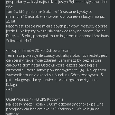
gospodarzy walczył najbardziej Justyn Bębenek były zawodnik
GSE
Tarnów który uzbierał 6 pkt - w 15 sezonie byłoby to
minimum 10 jednak wiek swoje robi ponieważ Justyn ma już
35 lat
Natomiast goście nie mieli słabych punktów i wszyscy dobrze
jeździli . Najlepszy okazał się sprowadzony na baraże Kasjan
Dłużyk - 15 pkt , pomagali mu m.in. Jaromir Labrenc i Apolinary
Suliborski 14+1
Chopper Tarnów 20-70 Ostrowia Team
Ten mecz pokazuje ile dziady potrafią zrobić i to niestety jest
cień tej gry (takie moje zdanie) . Sam mecz był bez historii
całkowita dominacja Ostrowii która jeszcze bardziej się
wzmocniła i raczej łatwo powinna wygrać te ligę . Najlepszym
zawodnikiem dnia okazał się Aureliusz Górny zdobywca 15
pkt - dla gospodarzy najwięcej oczek zgromadził Jonasz
Kalaga
6+1
Orzeł Wojnicz 47-43 ŻKS Kotłownia
Najlepszy mecz 1 kolejki . Odmłodzona (mocno) ekipa Orła
podejmowała beniaminka ŻKS Kotłownie . Walka była od
samego