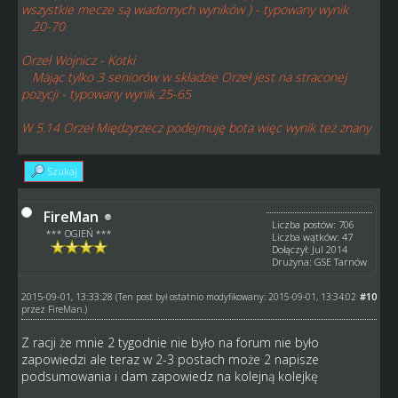
wszystkie mecze są wiadomych wyników ) - typowany wynik
20-70
Orzeł Wojnicz - Kotki
Mając tylko 3 seniorów w składzie Orzeł jest na straconej
pozycji - typowany wynik 25-65
W 5.14 Orzeł Międzyrzecz podejmuję bota więc wynik też znany
Szukaj
FireMan
Liczba postów: 706
*** OGIEŃ ***
Liczba wątków: 47
Dołączył: Jul 2014
Drużyna: GSE Tarnów
2015-09-01, 13:33:28
#10
(Ten post był ostatnio modyfikowany: 2015-09-01, 13:34:02
przez
FireMan
.)
Z racji że mnie 2 tygodnie nie było na forum nie było
zapowiedzi ale teraz w 2-3 postach może 2 napisze
podsumowania i dam zapowiedz na kolejną kolejkę