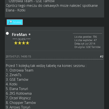
Ostrowia Team - GSE Tarnów
Oprócz tego meczu do ciekawych może należeć spotkanie
Elana - Kotki
Szukaj
FireMan
Liczba postów: 706
*** OGIEŃ ***
Liczba wątków: 47
Dołączył: Jul 2014
Drużyna: GSE Tarnów
2015-07-21, 14:00:15
#2
Przed 1 kolejką tak widzę tabelę na koniec sezonu :
1. Ostrowia Team
2. ZinekTs
3. GSE Tarnów
4. Kotki
5. Elana Toruń
6. ŻKS Kotłownia
7. Orzeł Wojnicz
8. Chopper Tarnów
9. Arrows Toruń