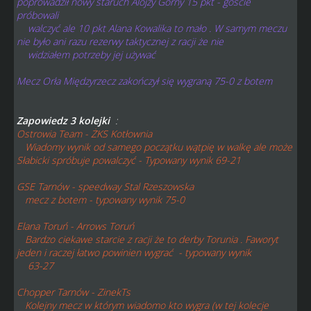
poprowadził nowy staruch Alojzy Górny 15 pkt - goście
próbowali
walczyć ale 10 pkt Alana Kowalika to mało . W samym meczu
nie było ani razu rezerwy taktycznej z racji że nie
widziałem potrzeby jej używać
Mecz Orła Międzyrzecz zakończył się wygraną 75-0 z botem
Zapowiedz 3 kolejki
:
Ostrowia Team - ŻKS Kotłownia
Wiadomy wynik od samego początku wątpię w walkę ale może
Słabicki spróbuje powalczyć - Typowany wynik 69-21
GSE Tarnów - speedway Stal Rzeszowska
mecz z botem - typowany wynik 75-0
Elana Toruń - Arrows Toruń
Bardzo ciekawe starcie z racji że to derby Torunia . Faworyt
jeden i raczej łatwo powinien wygrać - typowany wynik
63-27
Chopper Tarnów - ZinekTs
Kolejny mecz w którym wiadomo kto wygra (w tej kolecje