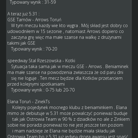
Typowany wynik : 31-59
A teraz już 5.31 :
GSE Tarnów - Arrows Toruń
W tym meczu każdy wie kto wygra . Mój skład jest dobry co
udowodniłem w 15 sezonie , natomiast Arrows dopiero co
zaczyna grę więc ma małe szanse na walkę z drużynami
takimi jak GSE
Typowany wynik : 70-20
speedway Stal Rzeszowska - Kotki
Sytuacja taka sama jak w meczu GSE - Arrows . Beniaminek
ma małe szanse na powodzenia zwłaszcza że od paru dni
się nie loguje . Ten mecz będzie dla Kotków przetarciem
przed kolejnymi spotkaniami
Typowany wynik : 0-75 lub 20-70
Elana Toruń - ZinekTs
Kolejny pojedynek mocnego klubu z beniaminkiem . Elana
mimo że debiutuje w 5.31 może powalczyć ponieważ buduje
tak jak Ostrowia Team w 90 % z dziadków no ale z Zinkiem
sobie nie poradzi ponieważ to nie jest jeszcze ten poziom
i mam nadzieje że Elana nie będzie miała składu jak
Ostrowia Team bo z 5.31 już jedyną droga awansu jest spaść