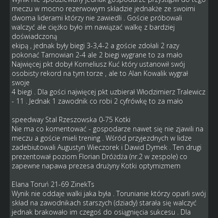
meczu w mocno rezerwowym składzie jednakże ze swoimi
dwoma liderami którzy nie zawiedli . Goście próbowali
walczyć ale ciężko było im nawiązać walkę z bardziej
doświadczoną
ekipą , jednak były biegi 3-3,4-2 a goście zdołali 2 razy
pokonać Tarnowian 2-4 ale 2 biegi wygrane to za mało
Najwięcej pkt dobył Korneliusz Kuć który ustanowił swój
osobisty rekord na tym torze , ale to Alan Kowalik wygrał
swoje
4 biegi . Dla gości najwięcej pkt uzbierał Włodzimierz Tralewicz
- 11 . Jednak 1 zawodnik co robi 2 cyfrówkę to za mało
speedway Stal Rzeszowska 0-75 Kotki
Nie ma co komentować - gospodarze nawet się nie zjawili na
meczu a goście mieli trening . Wśród przyjezdnych w lidze
zadebiutowali Augustyn Wieczorek i Dawid Dymek . Ten drugi
prezentował poziom Florian Dróżdża (nr.2 w zespole) co
zapewne napawa prezesa drużyny Kotki optymizmem
Elana Toruń 21-69 ZinekTs
Wynik nie oddaje walki jaka była . Torunianie którzy oparli swój
skład na zawodnikach starszych (dziady) starała się walczyć
jednak brakowało im czegoś do osiągnięcia sukcesu . Dla