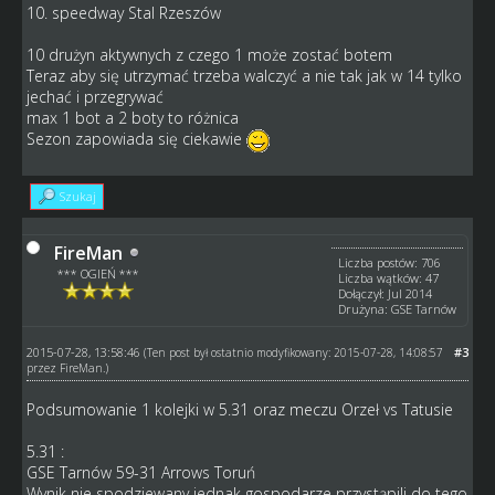
10. speedway Stal Rzeszów
10 drużyn aktywnych z czego 1 może zostać botem
Teraz aby się utrzymać trzeba walczyć a nie tak jak w 14 tylko
jechać i przegrywać
max 1 bot a 2 boty to różnica
Sezon zapowiada się ciekawie
Szukaj
FireMan
Liczba postów: 706
*** OGIEŃ ***
Liczba wątków: 47
Dołączył: Jul 2014
Drużyna: GSE Tarnów
2015-07-28, 13:58:46
#3
(Ten post był ostatnio modyfikowany: 2015-07-28, 14:08:57
przez
FireMan
.)
Podsumowanie 1 kolejki w 5.31 oraz meczu Orzeł vs Tatusie
5.31 :
GSE Tarnów 59-31 Arrows Toruń
Wynik nie spodziewany jednak gospodarze przystąpili do tego