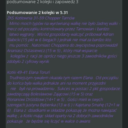
podsumowanie 2 kolejki i zapowiedz 3
Podsumowanie 2 kolejki w 5.31
ŻKS Kotłownia 31-59 Chopper Tarnów
Mimo moich typów na wyrównaną walkę nie było żadnej walki -
mecz od początku kontrolowany przez Tarnowian i bardzo
łatwo wygrany . Wśród gospodarzy walczyć próbował Adrian
Słabicki (15 pkt w 6 biegach ) jednak nie miał za bardzo kto
mu pomóc . Natomiast Choppera do zwycięstwa poprowadził
Ananiasz Ostasiewicz (15 w 5) , który miał wsparcie
kolegów z racji że oprócz niego jeszcze 3 zawodników gości
zdobyło 2 cyfrowy wynik
Kotki 49-41 Elana Toruń
Trudniejszym rywalem okazała tym razem Elana . Od początku
do końca była walka jednakże ani na moment przyjezdni
nie byli na prowadzeniu . Sukces w postaci 2 pkt gospodarze
zawdzięczają Bolesławowi Zającowi (15 w 5) oraz
Florianowi Dróżdżowi (14+1 w 5) . Gości mieli w swych
szeregach Justyna Bębenka (13 w 6 ) i Kajetana Smahę (12+1 w
6) . Elana z dziadkami w składzie pokazuję że można nawiązać
walkę , a Kotki mając skład oparty na 2 dobrych zawodników
pokazuje że będzie się liczyć w walce o awans