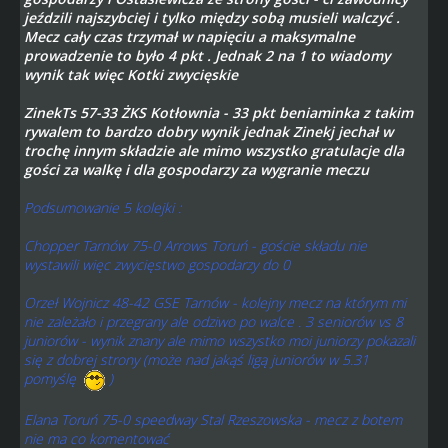
jeździli najszybciej i tylko między sobą musieli walczyć .
Mecz cały czas trzymał w napięciu a maksymalne
prowadzenie to było 4 pkt . Jednak 2 na 1 to wiadomy
wynik tak więc Kotki zwycięskie
ZinekTs 57-33 ŻKS Kotłownia - 33 pkt beniaminka z takim
rywalem to bardzo dobry wynik jednak Zinekj jechał w
trochę innym składzie ale mimo wszystko gratulacje dla
gości za walkę i dla gospodarzy za wygranie meczu
Podsumowanie 5 kolejki :
Chopper Tarnów 75-0 Arrows Toruń - goście składu nie
wystawili więc zwycięstwo gospodarzy do 0
Orzeł Wojnicz 48-42 GSE Tarnów - kolejny mecz na którym mi
nie zależało i przegrany ale odziwo po walce . 3 seniorów vs 8
juniorów - wynik znany ale mimo wszystko moi juniorzy pokazali
się z dobrej strony (może nad jakąś ligą juniorów w 5.31
pomyślę
)
Elana Toruń 75-0 speedway Stal Rzeszowska - mecz z botem
nie ma co komentować