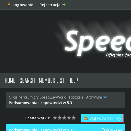
Logowanie
Rejestracja
HOME
SEARCH
MEMBER LIST
HELP
Oficjalne forum gry Speedway-World
›
Pozostałe
›
Archiwum
›
Podsumowania i zapowiedzi w 5.31
Ocena wątku:
Wątek zamknięty
Podsumowania i zapowiedzi w 5.31
Tryb drzewa