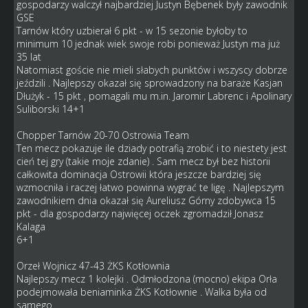
gospodarzy walczył najbardziej Justyn Bębenek były zawodnik
GSE
Tarnów który uzbierał 6 pkt - w 15 sezonie byłoby to
minimum 10 jednak wiek swoje robi ponieważ Justyn ma już
35 lat
Natomiast goście nie mieli słabych punktów i wszyscy dobrze
jeździli . Najlepszy okazał się sprowadzony na baraże Kasjan
Dłużyk - 15 pkt , pomagali mu m.in. Jaromir Labrenc i Apolinary
Suliborski 14+1
Chopper Tarnów 20-70 Ostrowia Team
Ten mecz pokazuje ile dziady potrafią zrobić i to niestety jest
cień tej gry (takie moje zdanie) . Sam mecz był bez historii
całkowita dominacja Ostrowii która jeszcze bardziej się
wzmocniła i raczej łatwo powinna wygrać te ligę . Najlepszym
zawodnikiem dnia okazał się Aureliusz Górny zdobywca 15
pkt - dla gospodarzy najwięcej oczek zgromadził Jonasz
Kalaga
6+1
Orzeł Wojnicz 47-43 ŻKS Kotłownia
Najlepszy mecz 1 kolejki . Odmłodzona (mocno) ekipa Orła
podejmowała beniaminka ŻKS Kotłownie . Walka była od
samego