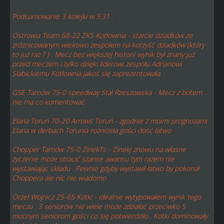
Podsumowanie 3 kolejki w 5.31 :
Ostrowia Team 68-22 ŻKS Kotłownia - starcie dziadków ze
zróżnicowanym wiekowo zespołem na korzyść dziadków (który
to już raz ? ) . Mecz bez większej historii wynik był znany już
przed meczem i tylko dzięki liderowi zespołu Adrianowi
Słabickiemu Kotłownia jakoś się zaprezentowała
GSE Tarnów 75-0 speedway Stal Rzeszowska - Mecz z botem
nie ma co komentować
Elana Toruń 70-20 Arrows Toruń - zgodnie z moimi prognozami
Elana w derbach Torunia rozniosła gości dość łatwo
Chopper Tarnów 75-0 ZinekTs - Zinekj znowu na własne
życzenie może stracić szanse awansu tym razem nie
wystawiając składu . Pewnie gdyby wystawił łatwo by pokonał
Choppera ale nic nie wiadomo
Orzeł Wojnicz 25-65 Kotki - idealnie wytypowałem wynik tego
meczu . 3 seniorów nie wiele może zdziałać przeciwko 5
mocnym seniorom gości co się potwierdziło . Kotki dominowały