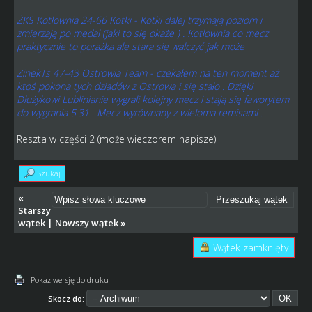
ŻKS Kotłownia 24-66 Kotki - Kotki dalej trzymają poziom i
zmierzają po medal (jaki to się okaże ) . Kotłownia co mecz
praktycznie to porażka ale stara się walczyć jak może
ZinekTs 47-43 Ostrowia Team - czekałem na ten moment aż
ktoś pokona tych dziadów z Ostrowa i się stało . Dzięki
Dłużykowi Lublinianie wygrali kolejny mecz i stają się faworytem
do wygrania 5.31 . Mecz wyrównany z wieloma remisami .
Reszta w części 2 (może wieczorem napisze)
Szukaj
«
Starszy
wątek
|
Nowszy wątek
»
Wątek zamknięty
Pokaż wersję do druku
Skocz do: