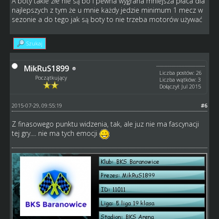
A boty takie złe nie są bo i pewna wygrana mniejsza płaca dla
najlepszych z tym że u mnie każdy jedzie minimum 1 mecz w
sezonie a do tego jak są boty to nie trzeba motorów używać
Szukaj
MikRuS1899
Liczba postów: 26
Początkujący
Liczba wątków: 3
Dołączył: Jul 2015
2015-07-29, 09:55:19
#6
Z finasowego punktu widzenia, tak, ale juz nie ma fascynacji
tej gry.... nie ma tych emocji