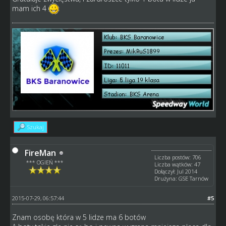
mam ich 4
Szukaj
FireMan
Liczba postów: 706
*** OGIEŃ ***
Liczba wątków: 47
Dołączył: Jul 2014
Drużyna: GSE Tarnów
2015-07-29, 06:57:44
#5
Znam osobę która w 5 lidze ma 6 botów