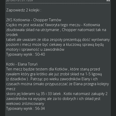
2015-07-31, 07:15:09
#8
Zapowiedz 2 kolejki :
ŻKS Kotłownia - Chopper Tarnów
Ciężko mi jest wskazać faworyta tego meczu - Kotłownia
zbudowała skład na utrzymanie , Chopper natomiast tak na
środek
tabeli ale uważam że oba zespoły prezentują dość wyrównany
poziom i mecz może być ciekawy a kluczową sprawą będą
motory i sprawność u zawodników
Typowany wynik : 50-40
Kotki - Elana Toruń
Ten mecz będzie testem dla Kotków , które staną przed
rywalem który gra krótko ale już zrobił skład na 1-5 ligową
(z dziadków ) . Patrząc po wieku zawodników Elany i ich
czasach można śmiało przypuszczać że Elana przegra kolejny
mecz
skoro jej liderami są 35 i 33 latek . Kotki natomiast zakupiły 2
zawodników na wysypię ale za to dobrych i ich skład jest
wiekowo zróżnicowany
Typowany wynik : 56-34