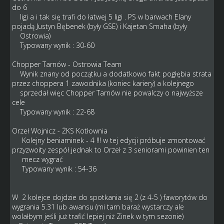
do 6
ligi a i tak się trafi do łatwej 5 ligi . PS w barwach Elany
pojadą Justyn Bębenek (były GSE) i Kajetan Smaha (były
Ostrowia)
Typowany wynik : 30-60
Chopper Tarnów - Ostrowia Team
Wynik znany od początku a dodatkowo fakt pogłębia strata
przez choppera 1 zawodnika (koniec kariery) a kolejnego
sprzedał więc Chopper Tarnów nie powalczy o najwyższe
cele
Typowany wynik : 22-68
Orzeł Wojnicz - ŻKS Kotłownia
Kolejny beniaminek - 4 !!! w tej edycji próbuje zmontować
przyzwoity zespół jednak to Orzeł z 3 seniorami powinien ten
mecz wygrać
Typowany wynik : 54-36
W 2 kolejce dojdzie do spotkania się 2 (z 4-5 ) faworytów do
wygrania 5.31 lub awansu (mi tam baraż wystarczy ale
wolałbym jeśli już trafić lepiej niż Zinek w tym sezonie)