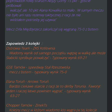
poprowadził nowy staruch Alojzy Górny 15 pkt - goście
próbowali
walczyć ale 10 pkt Alana Kowalika to mało . W samym meczu
nie było ani razu rezerwy taktycznej z racji że nie
widziałem potrzeby jej używać
Mecz Orła Międzyrzecz zakończył się wygraną 75-0 z botem
Zapowiedz 3 kolejki
:
Ostrowia Team - ŻKS Kotłownia
Wiadomy wynik od samego początku wątpię w walkę ale może
Słabicki spróbuje powalczyć - Typowany wynik 69-21
GSE Tarnów - speedway Stal Rzeszowska
mecz z botem - typowany wynik 75-0
Elana Toruń - Arrows Toruń
Bardzo ciekawe starcie z racji że to derby Torunia . Faworyt
jeden i raczej łatwo powinien wygrać - typowany wynik
63-27
Chopper Tarnów - ZinekTs
Kolejny mecz w którym wiadomo kto wygra (w tej kolecje