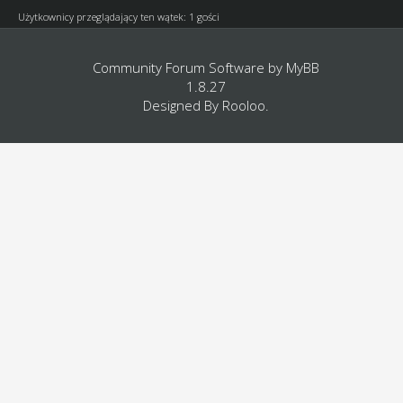
Użytkownicy przeglądający ten wątek: 1 gości
Community Forum Software by
MyBB
1.8.27
Designed By
Rooloo
.