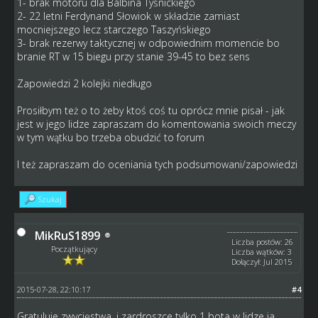
1- brak motoru dla Balbina Tyśnickiego
2- 22 letni Ferdynand Słowiok w składzie zamiast
mocniejszego lecz starczego Taszyńskiego
3- brak rezerwy taktycznej w odpowiednim momencie bo
branie RT w 15 biegu przy stanie 39-45 to bez sens
Zapowiedzi 2 kolejki niedługo
Prosiłbym też o to żeby ktoś coś tu oprócz mnie pisał - jak
jest w jego lidze zapraszam do komentowania swoich meczy
w tym wątku bo trzeba obudzić to forum
I też zapraszam do oceniania tych podsumowani/zapowiedzi
Szukaj
MikRuS1899
Liczba postów: 26
Początkujący
Liczba wątków: 3
Dołączył: Jul 2015
2015-07-28, 22:10:17
#4
Gratuluje zwycięstwa, i zardroszce tylko 1 bota w lidze ja