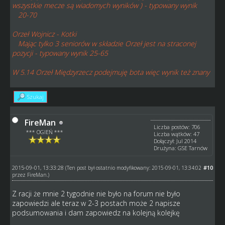
wszystkie mecze są wiadomych wyników ) - typowany wynik
20-70
Orzeł Wojnicz - Kotki
Mając tylko 3 seniorów w składzie Orzeł jest na straconej
pozycji - typowany wynik 25-65
W 5.14 Orzeł Międzyrzecz podejmuję bota więc wynik też znany
Szukaj
FireMan
Liczba postów: 706
*** OGIEŃ ***
Liczba wątków: 47
Dołączył: Jul 2014
Drużyna: GSE Tarnów
2015-09-01, 13:33:28
#10
(Ten post był ostatnio modyfikowany: 2015-09-01, 13:34:02
przez
FireMan
.)
Z racji że mnie 2 tygodnie nie było na forum nie było
zapowiedzi ale teraz w 2-3 postach może 2 napisze
podsumowania i dam zapowiedz na kolejną kolejkę