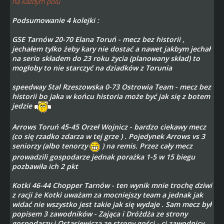
na każdym polu
Podsumowanie 4 kolejki :
GSE Tarnów 20-70 Elana Toruń - mecz bez historii ,
jechałem tylko żeby kary nie dostać a nawet jakbym jechał
na serio składem do 23 roku życia (planowany skład) to
mogłoby to nie starczyć na dziadków z Torunia
speedway Stal Rzeszowska 0-73 Ostrowia Team - mecz bez
historii bo jaka w końcu historia może być jak się z botem
jedzie
Arrows Toruń 45-45 Orzeł Wojnicz - bardzo ciekawy mecz
(co się rzadko zdarza w tej grze ) . Pojedynek Arrows vs 3
seniorzy (albo tenorzy
) na remis. Przez cały mecz
prowadzili gospodarze jednak porażka 1-5 w 15 biegu
pozbawiła ich 2 pkt
Kotki 46-44 Chopper Tarnów - ten wynik mnie trochę dziwi
z racji że Kotki uważam za mocniejszy team a jednak jak
widać nie wszystko jest takie jak się wydaje . Sam mecz był
popisem 3 zawodników - Zająca i Dróżdża ze strony
gospodarzy i Ostasiewicza ze strony gości - ci zawodnicy