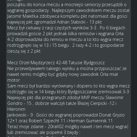
początku do końca meczu a mocniejsi seniorzy przesądzili o
wygranej gospodarzy . Najlepszym zawodnikiem meczu został
Jaromir Małetka zdobywca kompletu pkt natomiast dla gości
najwięcej pkt zgromadził Adrian Słabicki - 13 pkt
Mecz był ciekawy z racji częstych wyników 3-3 . Po 6 biegach
prowadzili goście 2 pkt jednak kilka remisów i wygrana Orła
4-2 doprowadziła do remisu w meczu a to kto wygra mecz
roztrzygnęło się w 13 i 15 biegu . 2 razy 4-2 i to gospodarze
cieszą się z 2 pkt
Mecz Orzeł Międzyrzecz 42-48 Tatusie Bydgoszcz
Nie przewidywałem takiego wyniku a można przypuszczać że
nawet remis mógłby być gdyby nowy zawodnik Orła miał
motor
Sam mecz był bardzo wyrównany i dopiero to kto wygra mecz
roztrzygło się w 14 biegu który Bydgoszczanie zremisowali 3-3
Najwięcej pkt dla przegranych zdobył MVP meczu Sławomir
Gondro - 15 , dobrze walczyli także Błażej Cierpicki -12 i
Hieronim
Jankowski - 9 . Gości do wygranej poprowadził Donat Gryzio
12+1 oraz Robert Szpecht 11 i Herman Gumiennik 11
Teraz moje zdanie - 20rafi02 mógłby nawet i ten mecz wygrać
lub zremisować ale popełnił 3 błędy :