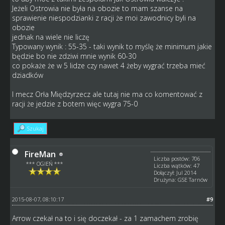
Jeżeli Ostrowia nie była na obozie to mam szanse na
sprawienie niespodzianki z racji że moi zawodnicy byli na
obozie
jednak na wiele nie liczę
Typowany wynik : 55-35 - taki wynik to myślę że minimum jakie
będzie bo nie zdziwi mnie wynik 60-30
co pokaże że w 5 lidze czy nawet 4 żeby wygrać trzeba mieć
dziadków
I mecz Orła Międzyrzecz ale tutaj nie ma co komentować z
racji że jedzie z botem więc wygra 75-0
Szukaj
FireMan
Liczba postów: 706
*** OGIEŃ ***
Liczba wątków: 47
Dołączył: Jul 2014
Drużyna: GSE Tarnów
2015-08-07, 08:10:17
#9
Arrow czekał na to i się doczekał - za 1 zamachem zrobię