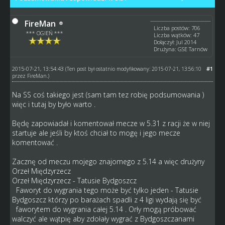
FireMan
Liczba postów: 706
*** OGIEŃ ***
Liczba wątków: 47
Dołączył: Jul 2014
Drużyna: GSE Tarnów
2015-07-21, 13:54:43
#1
(Ten post był ostatnio modyfikowany: 2015-07-21, 13:56:10
przez
FireMan
.)
Na SS coś takiego jest (sam tam tez robię podsumowania )
więc i tutaj by było warto .
Będę zapowiadał i komentował mecze w 5.31 z racji że w niej
startuje ale jeśli by ktoś chciał to mogę i jego mecze
komentować .
Zacznę od meczu mojego znajomego z 5.14 a więc drużyny
Orzeł Międzyrzecz
Orzeł Międzyrzecz - Tatusie Bydgoszcz
Faworyt do wygrania tego może być tylko jeden - Tatusie
Bydgoszcz którzy po barażach spadli z 4 ligi wydają się być
faworytem do wygrania całej 5.14 . Orły mogą próbować
walczyć ale wątpię aby zdołały wygrać z Bydgoszczanami