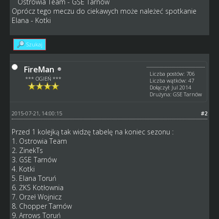
Ostrowia Team - GSE Tarnów
Oprócz tego meczu do ciekawych może należeć spotkanie
Elana - Kotki
Szukaj
FireMan
Liczba postów: 706
*** OGIEŃ ***
Liczba wątków: 47
Dołączył: Jul 2014
Drużyna: GSE Tarnów
2015-07-21, 14:00:15
#2
Przed 1 kolejką tak widzę tabelę na koniec sezonu :
1. Ostrowia Team
2. ZinekTs
3. GSE Tarnów
4. Kotki
5. Elana Toruń
6. ŻKS Kotłownia
7. Orzeł Wojnicz
8. Chopper Tarnów
9. Arrows Toruń