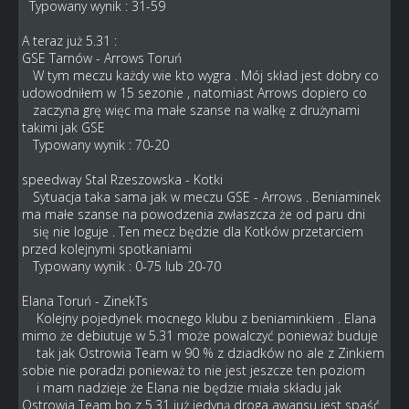
Typowany wynik : 31-59
A teraz już 5.31 :
GSE Tarnów - Arrows Toruń
W tym meczu każdy wie kto wygra . Mój skład jest dobry co
udowodniłem w 15 sezonie , natomiast Arrows dopiero co
zaczyna grę więc ma małe szanse na walkę z drużynami
takimi jak GSE
Typowany wynik : 70-20
speedway Stal Rzeszowska - Kotki
Sytuacja taka sama jak w meczu GSE - Arrows . Beniaminek
ma małe szanse na powodzenia zwłaszcza że od paru dni
się nie loguje . Ten mecz będzie dla Kotków przetarciem
przed kolejnymi spotkaniami
Typowany wynik : 0-75 lub 20-70
Elana Toruń - ZinekTs
Kolejny pojedynek mocnego klubu z beniaminkiem . Elana
mimo że debiutuje w 5.31 może powalczyć ponieważ buduje
tak jak Ostrowia Team w 90 % z dziadków no ale z Zinkiem
sobie nie poradzi ponieważ to nie jest jeszcze ten poziom
i mam nadzieje że Elana nie będzie miała składu jak
Ostrowia Team bo z 5.31 już jedyną droga awansu jest spaść