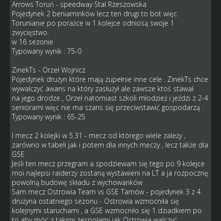
Arrows Toruń - speedway Stal Rzeszowska
Pojedynek 2 beniaminków lecz ten drugi to bot więc
Torunianie po porażce w 1 kolejce odniosą swoje 1
zwycięstwo
w 16 sezonie
Typowany wynik : 75-0
ZinekTs - Orzeł Wojnicz
Pojedynek drużyn które mają zupełnie inne cele . ZinekTs chce
wywalczyć awans na który zasłużył ale zawsze ktoś stawał
na jego drodze , Orzeł natomiast szkoli młodzież i jeździ z 2-4
seniorami więc nie ma szans się przeciwstawić gospodarzą .
Typowany wynik : 65-25
I mecz 2 kolejki w 5.31 - mecz od którego wiele zależy ,
zarówno w tabeli jak i potem dla innych meczy , lecz także dla
GSE
Jeśli ten mecz przegram a spodziewam się tego po 9 kolejce
moi najlepsi raiderzy zostaną wystawieni na LT a ja rozpocznę
powolną budowę składu z wychowanków
Sam mecz Ostrowia Team vs GSE Tarnów - pojedynek 3 z 4
drużyna ostatniego sezonu - Ostrowia wzmocniła się
kolejnymi staruchami , a GSE wzmocniło się 1 dziadkiem po
to aby móc z takimi zespołami jak Ostrowia walczyć .