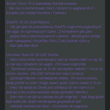
Arrows Toruń 75-0 speedway Stal Rzeszowska
Nie ma co komentować mecz z botem to wygrana do 0 -
Komplet pkt zdobyli Korniłow i Tralewicz
ZinekTs 70-20 Orzeł Wojnicz
Tak jak było do przewidzenia ZinekTs rozgromił przyjezdnych
nie dając im najmniejszych szans . Z kompletem pkt jako
jedyny mecz zakończył Jaromir Labrenc . Wśród gości próbę
walki nawiązywać chciał Ray Otto (7 pkt) jednak różnica
klas była zbyt duża
Ostrowia Team 60-30 GSE Tarnów
Mecz który mnie rozśmieszył z racji że można robić co się da
a i tak się z dziadami nie wygra . Ostrowia rozgromiła
Tarnowian pokazując że to do niej będzie należeć 1 m-ce na
koniec sezonu . Dla GSE Tarnów ten mecz oznacza
sprzedaż liderów i odmładzanie składu . Do końca sezonu
będę jeździł na luzie i mogę nawet spaść (skoro nawet 2 m-ca
mieć nie będę bo Zinekj jest silniejszy to nie mam o co
walczyć a tez trzeba wiedzieć kiedy sprzedać liderów )
Sam mecz nie był za ciekawy bo jak mógł być - były biegi gdzie
była walka ale dzięki handicapowi gospodarze byli
niekiedy nieznacznie lepsi - Ostrowian do wygranej