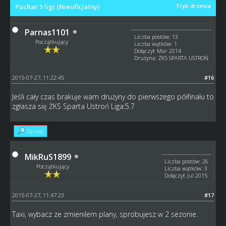
Puchar 5 ligi (Nieoficjalny)
Tryb drzewa
Parnas1101
Liczba postów: 13
Początkujący
Liczba wątków: 1
Dołączył: Mar 2014
Drużyna: ŻKS SPARTA USTROŃ
2015-07-27, 11:22:45
#16
Jeśli cały czas brakuje wam drużyny do pierwszego półfinału to
zgłasza się ŻKS Sparta Ustroń Liga:5.7
Szukaj
MikRuS1899
Liczba postów: 26
Początkujący
Liczba wątków: 3
Dołączył: Jul 2015
2015-07-27, 11:47:23
#17
Taxi, wybacz ze zmienilem plany, sprobujesz w 2 sezonie.