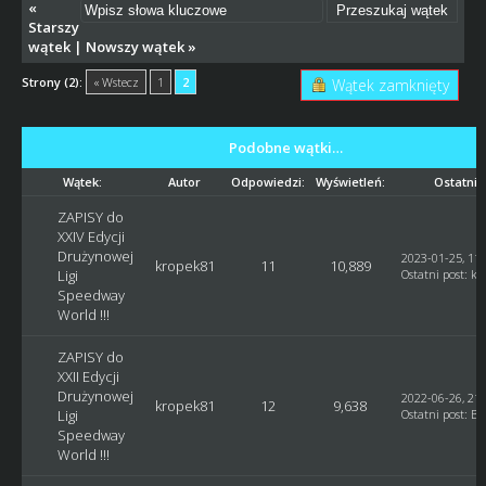
«
Starszy
wątek
|
Nowszy wątek
»
Strony (2):
« Wstecz
1
2
Wątek zamknięty
Podobne wątki…
Wątek:
Autor
Odpowiedzi:
Wyświetleń:
Ostatni 
ZAPISY do
XXIV Edycji
Drużynowej
2023-01-25, 11:
kropek81
11
10,889
Ligi
Ostatni post
:
kr
Speedway
World !!!
ZAPISY do
XXII Edycji
Drużynowej
2022-06-26, 21:
kropek81
12
9,638
Ligi
Ostatni post
:
Bl
Speedway
World !!!