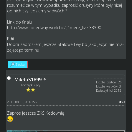
rozumieć że w tym wypadku zaprosić drużyny które były niżej
od nich czy jedziemy w dwóch ?
Link do finału
http://www.speedway-world.pl/i,4mecz_live-33390
Edit
Dobra zaprosiłem jeszcze Stalowe Lwy bo jako jedyn nie miał
zajętego terminu
Szukaj
MikRuS1899
Liczba postów: 26
Początkujący
Liczba wątków: 3
Dołączył: Jul 2015
2015-08-10, 08:01:22
#23
Zapros jeszcze ZKS Kotlownię