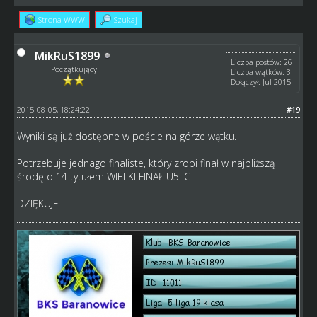
Strona WWW
Szukaj
MikRuS1899
Liczba postów: 26
Początkujący
Liczba wątków: 3
Dołączył: Jul 2015
2015-08-05, 18:24:22
#19
Wyniki są już dostępne w poście na górze wątku.
Potrzebuje jednago finaliste, który zrobi finał w najbliższą
środę o 14 tytułem WIELKI FINAŁ U5LC
DZIĘKUJE