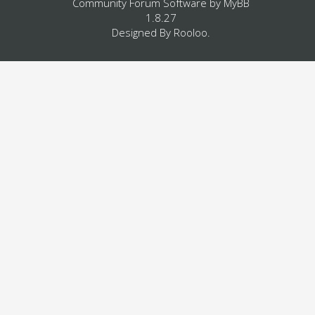
Community Forum Software by
MyBB
1.8.27
Designed By
Rooloo
.