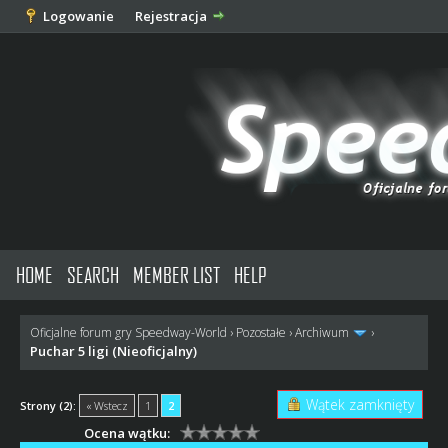
Logowanie
Rejestracja
HOME
SEARCH
MEMBER LIST
HELP
Oficjalne forum gry Speedway-World
›
Pozostałe
›
Archiwum
›
Puchar 5 ligi (Nieoficjalny)
Wątek zamknięty
Strony (2):
« Wstecz
1
2
Ocena wątku: