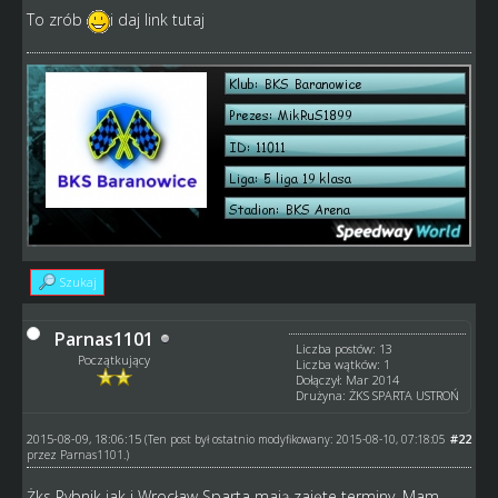
To zrób
i daj link tutaj
Szukaj
Parnas1101
Liczba postów: 13
Początkujący
Liczba wątków: 1
Dołączył: Mar 2014
Drużyna: ŻKS SPARTA USTROŃ
2015-08-09, 18:06:15
#22
(Ten post był ostatnio modyfikowany: 2015-08-10, 07:18:05
przez
Parnas1101
.)
Żks Rybnik jak i Wrocław Sparta mają zajęte terminy. Mam