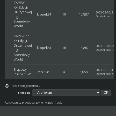
ZAPISY do
XXI Edycji
Drużynowej
2022-03-07, 21:
kropek81
10
10,887
Ligi
Ostatni post
:
Lu
Speedway
World !!!
ZAPISY do
XX Edycji
Drużynowej
2021-12-01, 05:
kropek81
18
18,882
Ligi
Ostatni post
:
Ku
Speedway
World !!!
Brązowy
2021-08-18, 13:
Misiek81
4
8,058
Puchar SW
Ostatni post
:
GM
Pokaż wersję do druku
Skocz do:
Użytkownicy przeglądający ten wątek: 1 gości