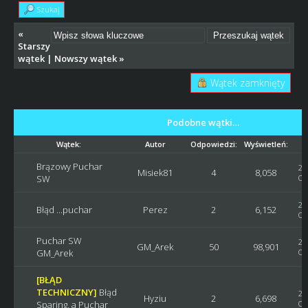
Szukaj
«
Starszy
wątek
|
Nowszy wątek
»
Wątek zamknięty
Podobne wątki…
Wątek:
Autor
Odpowiedzi:
Wyświetleń:
Brązowy Puchar
20
Misiek81
4
8,058
SW
Os
20
Błąd ...puchar
Perez
2
6,152
Os
Puchar SW
20
GM_Arek
50
98,901
GM_Arek
Os
[BŁĄD
TECHNICZNY]
Błąd
20
Hyziu
2
6,698
Sparing, a Puchar
Os