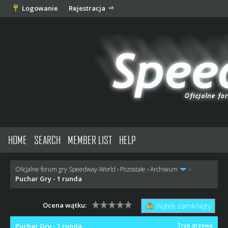
Logowanie
Rejestracja
HOME
SEARCH
MEMBER LIST
HELP
Oficjalne forum gry Speedway-World
›
Pozostałe
›
Archiwum
›
Puchar Gry - 1 runda
Ocena wątku:
Wątek zamknięty
Puchar Gry - 1 runda
Tryb drzewa