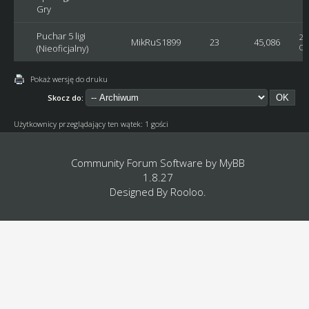
Gry
Puchar 5 ligi
20
MikRuS1899
23
45,086
(Nieoficjalny)
Os
Pokaż wersję do druku
Skocz do:
Użytkownicy przeglądający ten wątek: 1 gości
Community Forum Software by
MyBB
1.8.27
Designed By
Rooloo
.