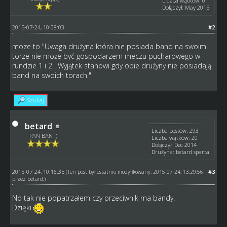
Liczba wątków: 0
Dołączył: May 2015
2015-07-24, 10:08:03
#2
moze to "Uwaga drużyna która nie posiada band na swoim
torze nie może być gospodarzem meczu pucharowego w
rundzie 1 i 2 . Wyjątek stanowi gdy obie drużyny nie posiadają
band na swoich torach."
Szukaj
betard
Liczba postów: 293
PAN BAN :)
Liczba wątków: 20
Dołączył: Dec 2014
Drużyna: betard sparta
2015-07-24, 10:16:35
#3
(Ten post był ostatnio modyfikowany: 2015-07-24, 13:29:56
przez
betard
.)
No tak nie popatrzałem czy przeciwnik ma bandy.
Dzięki