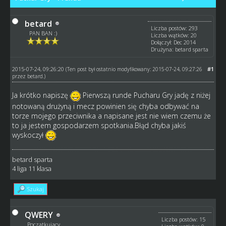
betard
Liczba postów: 293
PAN BAN :)
Liczba wątków: 20
Dołączył: Dec 2014
Drużyna: betard sparta
2015-07-24, 09:26:20
#1
(Ten post był ostatnio modyfikowany: 2015-07-24, 09:27:26
przez
betard
.)
Ja krótko napiszę
Pierwszą runde Pucharu Gry jadę z niżej
notowaną drużyną i mecz powinien się chyba odbywać na
torze mojego przeciwnika a napisane jest nie wiem czemu że
to ja jestem gospodarzem spotkania.Błąd chyba jakiś
wyskoczył
betard sparta
4 liga 11 klasa
Szukaj
QWERY
Liczba postów: 15
Początkujący