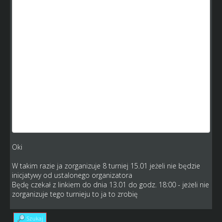
4 rundę powinien organizować Orzeł Międzyrzecz
(20rafi02) i jak zwykle nie ma jeszcze zorganizowanego
turnieju który powinien odbyć się 1 stycznia 2016
Nie mam zamiaru czekać czy łaskawie założy ten turniej
ponieważ jutro jest już sylwester i nie będę miał za bardzo
czas żeby zaglądać czy założy czwórmecz czy też nie.
Dlatego organizuję go w zastępstwie ja
DM GSE Juniorów ✩ Grupa C ★ 4 kolejka ♛ - LIVE
Data: 2016-01-01
Opis: Zastępstwo organizatora za drużynę Orzeł
Międzyrzecz
Godzina: 20:00:00
http://www.speedway-world.pl/i,4mecz_live-38800
Oki
W takim razie ja zorganizuje 8 turniej 15.01 jeżeli nie będzie
inicjatywy od ustalonego organizatora
Będę czekał z linkiem do dnia 13.01 do godz. 18:00 - jeżeli nie
zorganizuje tego turnieju to ja to zrobię
Szukaj