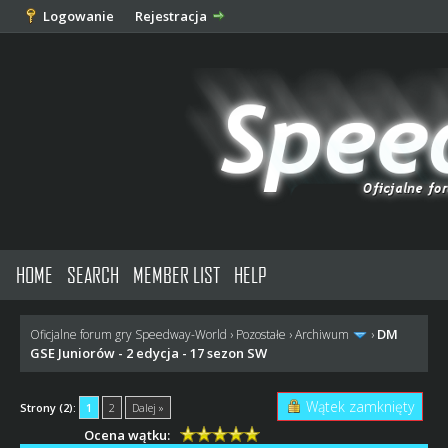
Logowanie
Rejestracja
HOME
SEARCH
MEMBER LIST
HELP
DM
Oficjalne forum gry Speedway-World
›
Pozostałe
›
Archiwum
›
GSE Juniorów - 2 edycja - 17 sezon SW
Wątek zamknięty
Strony (2):
1
2
Dalej »
Ocena wątku: