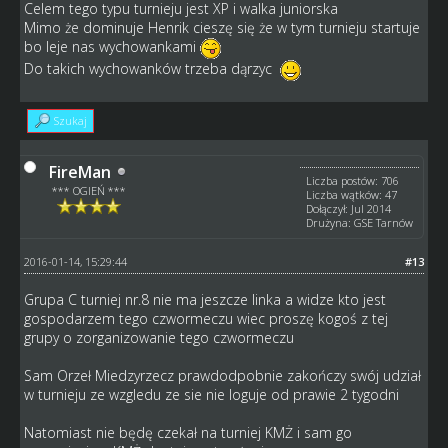
Celem tego typu turnieju jest XP i walka juniorska
Mimo że dominuje Henrik cieszę się że w tym turnieju startuje
bo leje nas wychowankami
Do takich wychowanków trzeba dąrzyc
Szukaj
FireMan
Liczba postów: 706
*** OGIEŃ ***
Liczba wątków: 47
Dołączył: Jul 2014
Drużyna: GSE Tarnów
2016-01-14, 15:29:44
#13
Grupa C turniej nr.8 nie ma jeszcze linka a widze kto jest
gospodarzem tego czwormeczu wiec proszę kogoś z tej
grupy o zorganizowanie tego czwormeczu
Sam Orzeł Miedzyrzecz prawdodpobnie zakończy swój udział
w turnieju ze wzgledu ze sie nie loguje od prawie 2 tygodni
Natomiast nie będę czekał na turniej KMŻ i sam go