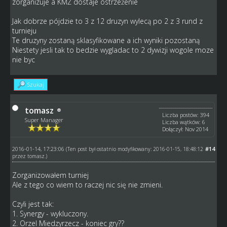
zorganizuje a KMŻ dostaje ostrzeżenie
Jak dobrze pójdzie to 3 z 12 druzyn wylecą po 2 z 3 rund z
turnieju
Te druzyny zostaną sklasyfikowane a ich wyniki pozostaną
Niestety jesli tak to bedzie wygladac to 2 dywizji wogole moze
nie byc
Szukaj
tomasz
Liczba postów: 394
Super Manager
Liczba wątków: 6
Dołączył: Nov 2014
2016-01-14, 17:23:06
#14
(Ten post był ostatnio modyfikowany: 2016-01-15, 18:48:12
przez
tomasz
.)
Zorganizowałem turniej
Ale z tego co wiem to raczej nic się nie zmieni.
Czyli jest tak:
1. Synergy - wykluczony.
2. Orzel Miedzyrzecz - koniec gry??