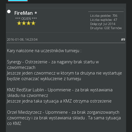
FireMan
Liczba postów: 706
*** OGIEŃ ***
Liczba wątków: 47
Dołączył: Jul 2014
Drużyna: GSE Tarnów
2016-01-08, 14:23:04
#9
Kary nałożone na uczestników turnieju :
Synergy - Ostrzeżenie - za naganny brak startu w
czwormeczach
Jeszcze jeden czwormecz w ktorym ta drużyna nie wystartuje
będzie oznaczać wykluczenie z turnieju
KMŻ RedStar Lublin - Upomnienie - za brak wystawiania
składu na czwormecz
Jeszcze jedna taka sytuacja a KMZ otrzyma ostrzeżenie
Orzel Miedzyrzecz - Upomniene - za brak zorganizowanych
czwormeczy i za brak wystawiania składu . Ta sama sytuacja
co KMŻ