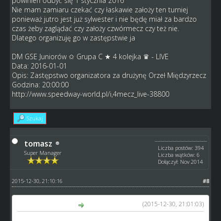
powinien odbyć się 1 stycznia 2016
Nie mam zamiaru czekać czy łaskawie założy ten turniej
ponieważ jutro jest już sylwester i nie będę miał za bardzo
czas żeby zaglądać czy założy czwórmecz czy też nie.
Dlatego organizuję go w zastępstwie ja
DM GSE Juniorów ✩ Grupa C ★ 4 kolejka ♛ - LIVE
Data: 2016-01-01
Opis: Zastępstwo organizatora za drużynę Orzeł Międzyrzecz
Godzina: 20:00:00
http://www.speedway-world.pl/i,4mecz_live-38800
Szukaj
tomasz
Liczba postów: 394
Super Manager
Liczba wątków: 6
Dołączył: Nov 2014
2015-12-30, 21:10:16
#8
(2015-12-30, 21:01:03)
Henrik napisał(a):