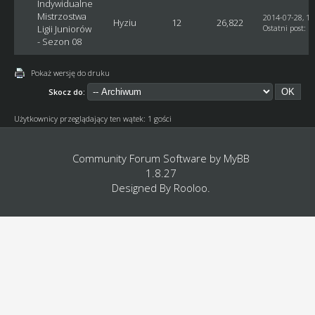
Indywidualne
Mistrzostwa
2014-07-28, 11
Hyziu
12
26,822
Ligii Juniorów
Ostatni post
:
H
- Sezon 08
Pokaż wersję do druku
Skocz do:
Użytkownicy przeglądający ten wątek: 1 gości
Community Forum Software by
MyBB
1.8.27
Designed By
Rooloo
.