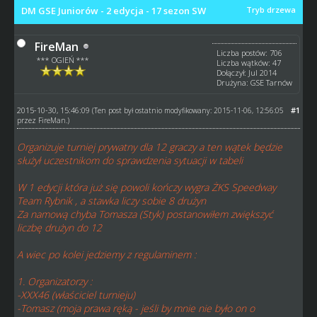
DM GSE Juniorów - 2 edycja - 17 sezon SW
Tryb drzewa
FireMan
Liczba postów: 706
*** OGIEŃ ***
Liczba wątków: 47
Dołączył: Jul 2014
Drużyna: GSE Tarnów
2015-10-30, 15:46:09
#1
(Ten post był ostatnio modyfikowany: 2015-11-06, 12:56:05
przez
FireMan
.)
Organizuje turniej prywatny dla 12 graczy a ten wątek będzie
służył uczestnikom do sprawdzenia sytuacji w tabeli
W 1 edycji która już się powoli kończy wygra ŻKS Speedway
Team Rybnik , a stawka liczy sobie 8 drużyn
Za namową chyba Tomasza (Styk) postanowiłem zwiększyć
liczbę drużyn do 12
A wiec po kolei jedziemy z regulaminem :
1. Organizatorzy :
-XXX46 (właściciel turnieju)
-Tomasz (moja prawa ręką - jeśli by mnie nie było on o