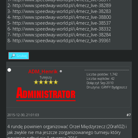
2-
http://www.speedway-world.pl/i,4mecz_live-38289
3-
http://www.speedway-world.pl/i,4mecz_live-38283
4-
http://www.speedway-world.pl/i,4mecz_live-38800
5-
http://www.speedway-world.pl/i,4mecz_live-38537
6-
http://www.speedway-world.pl/i,4mecz_live-38332
7-
http://www.speedway-world.pl/i,4mecz_live-38284
8-
http://www.speedway-world.pl/i,4mecz_live-39361
Szukaj
ADM_Henrik
Liczba postów: 1,742
Tutejszy
Liczba wątków: 42
Dołączył: Sep 2010
Drużyna: GRYFY Bydgoszcz
2015-12-30, 21:01:03
#7
4 rundę powinien organizować Orzeł Międzyrzecz (20rafi02) i
jak zwykle nie ma jeszcze zorganizowanego turnieju który