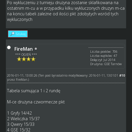
Po wykluczeniu z turnieju drużyna zostanie sklafikowana na
ostatnim m-cu a w przypadku kilku wykluczonych druzyn m-ca
na koncu tabeli zależne od ilości pkt zdobytych wsród tych
wykluczonych
Szukaj
FireMan
Liczba postów: 706
*** OGIEŃ ***
Liczba wątków: 47
Dołączył: Jul 2014
Drużyna: GSE Tarnów
2016-01-11, 13:00:26
#10
(Ten post był ostatnio modyfikowany: 2016-01-11, 13:01:01
przez
FireMan
.)
Tabela sumująca 1 i 2 rundę
M-ce drużyna czwormecze pkt
1 Gryfy 14/42
2 Wieliczka 15/37
3 Qwery 15/33
4 GSE 15/32