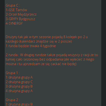
Grupa C :
1-GSE Tarnów
2-Orzeł Międzyrzecz
3-GRYFY Bydgoszcz
4-SYNERGY
Drużyny tak jak w tym sezonie pojadą 8 kolejek po 2 u
każdego (kalendarz znajdzie się w 2 poście)
1 runda będzie trwała 4 tygodnie
2 runda : W drugiej rundzie także pojadą wszyscy z racji że to
turniej cało sezonowy bez odpadania (ale wylecieć z niego
można i tu uprzedzam że się cackać nie będę)
Grupa 1 :
1 drużyna grupy A
2 drużyna grupy C
3 drużyna grupy B
4 drużyna grupy A
Grupa 2 :
1 drużyna grupy B