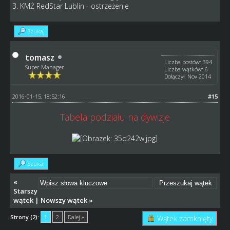
3. KMŻ RedStar Lublin - ostrzeżenie
Szukaj
tomasz
Liczba postów: 394
Super Manager
Liczba wątków: 6
Dołączył: Nov 2014
2016-01-15, 18:52:16
#15
Tabela podziału na dywizje
Szukaj
«
Starszy
wątek
|
Nowszy wątek
»
Strony (2):
1
2
Dalej »
Wątek zamknięty