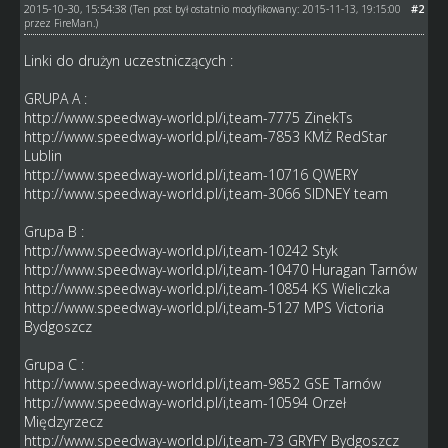
2015-10-30, 15:54:38
#2
(Ten post był ostatnio modyfikowany: 2015-11-13, 19:15:00
przez
FireMan
.)
Linki do drużyn uczestniczących :
GRUPA A :
http://www.speedway-world.pl/i,team-7775
ZinekTs
http://www.speedway-world.pl/i,team-7853
KMŻ RedStar
Lublin
http://www.speedway-world.pl/i,team-10716
QWERY
http://www.speedway-world.pl/i,team-3066
SIDNEY team
Grupa B :
http://www.speedway-world.pl/i,team-10242
Styk
http://www.speedway-world.pl/i,team-10470
Huragan Tarnów
http://www.speedway-world.pl/i,team-10854
KS Wieliczka
http://www.speedway-world.pl/i,team-5127
MPS Victoria
Bydgoszcz
Grupa C :
http://www.speedway-world.pl/i,team-9852
GSE Tarnów
http://www.speedway-world.pl/i,team-10594
Orzeł
Międzyrzecz
http://www.speedway-world.pl/i,team-73
GRYFY Bydgoszcz