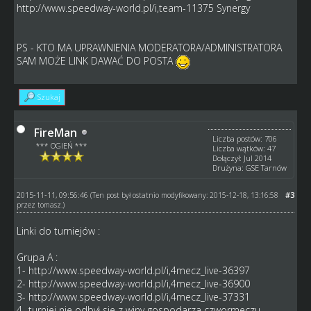
http://www.speedway-world.pl/i,team-11375
Synergy
PS - KTO MA UPRAWNIENIA MODERATORA/ADMINISTRATORA
SAM MOŻE LINK DAWAĆ DO POSTA
Szukaj
FireMan
Liczba postów: 706
*** OGIEŃ ***
Liczba wątków: 47
Dołączył: Jul 2014
Drużyna: GSE Tarnów
2015-11-11, 09:56:46
#3
(Ten post był ostatnio modyfikowany: 2015-12-18, 13:16:58
przez
tomasz
.)
Linki do turniejów :
Grupa A :
1-
http://www.speedway-world.pl/i,4mecz_live-36397
2-
http://www.speedway-world.pl/i,4mecz_live-36900
3-
http://www.speedway-world.pl/i,4mecz_live-37331
4- turniej nie odbył sie z winy gospodarza czwormeczu