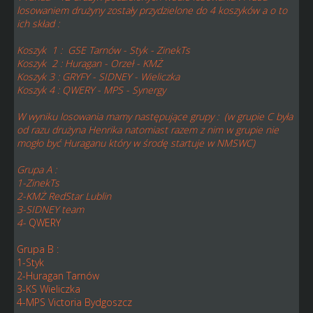
losowaniem drużyny zostały przydzielone do 4 koszyków a o to
ich skład :
Koszyk 1 : GSE Tarnów - Styk - ZinekTs
Koszyk 2 : Huragan - Orzeł - KMŻ
Koszyk 3 : GRYFY - SIDNEY - Wieliczka
Koszyk 4 : QWERY - MPS - Synergy
W wyniku losowania mamy następujące grupy : (w grupie C była
od razu drużyna Henrika natomiast razem z nim w grupie nie
mogło być Huraganu który w środę startuje w NMSWC)
Grupa A :
1-ZinekTs
2-KMŻ RedStar Lublin
3-SIDNEY team
4-
QWERY
Grupa B :
1-Styk
2-Huragan Tarnów
3-KS Wieliczka
4-MPS Victoria Bydgoszcz