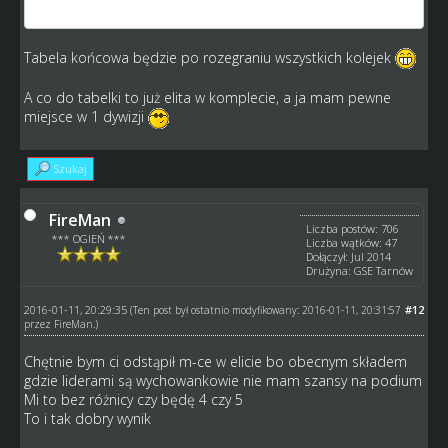
z grup
Tabela końcowa będzie po rozegraniu wszystkich kolejek
A co do tabelki to już elita w komplecie, a ja mam pewne
miejsce w 1 dywizji
Szukaj
FireMan
Liczba postów: 706
*** OGIEŃ ***
Liczba wątków: 47
Dołączył: Jul 2014
Drużyna: GSE Tarnów
2016-01-11, 20:29:35
#12
(Ten post był ostatnio modyfikowany: 2016-01-11, 20:31:57
przez
FireMan
.)
Chętnie bym ci odstąpił m-ce w elicie bo obecnym składem
gdzie liderami są wychowankowie nie mam szansy na podium
Mi to bez różnicy czy będę 4 czy 5
To i tak dobry wynik