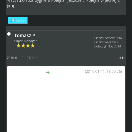
Wszystko roztrzygnie 8 kolejka i jeszcze 7 kolejka w jednej z
grup
Szukaj
tomasz
Liczba postów: 394
Super Manager
Liczba wątków: 6
Dołączył: Nov 2014
2016-01-11, 19:01:14
#11
(2016-01-11, 13:00:26)
XXX46 napisał(a):
Tabela sumująca 1 i 2 rundę
M-ce drużyna czwormecze pkt
1 Gryfy 14/42
2 Wieliczka 15/37
3 Qwery 15/33
4 GSE 15/32
-------------------