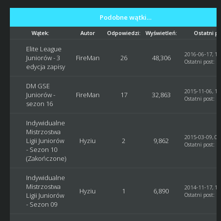
Podobne wątki…
Wątek:
Autor
Odpowiedzi:
Wyświetleń:
Ostatni p
Elite League
2016-06-17, 12
Juniorów - 3
FireMan
26
48,306
Ostatni post
:
F
edycja zapisy
DM GSE
2015-11-06, 14
Juniorów -
FireMan
17
32,863
Ostatni post
:
F
sezon 16
Indywidualne
Mistrzostwa
2015-03-09, 09
Ligii Juniorów
Hyziu
2
9,862
Ostatni post
:
H
- Sezon 10
(Zakończone)
Indywidualne
Mistrzostwa
2014-11-17, 14
Hyziu
1
6,890
Ligii Juniorów
Ostatni post
:
H
- Sezon 09