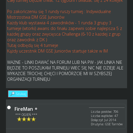
Cały turniej będzie trwać 12 tygodni i składać się z 24 kolejek
Po zakończeniu się 1 rundy ruszy turniej : Indywidualne
Mistrzostwa DM GSE Juniorów
Każdy klub wystawia 4 zawodników - 1 runda 3 grupy 3
turnieje (wtorki) awans do finału zapewni sobie najlepsza 5 z
każdej grupy oraz zwycięsca Challenga (6-10 z każdej z grup
oraz zawodnik z DK )
Tutaj odbędą się 4 turnieje
Kążdy uczestnik DM GSE Juniorów startuje także w IM
WAŻNE - LINKI DAWAĆ NA FORUM LUB NA PW - JAK LINKA NIE
BĘDZIE TO POSZUKAM TURNIEJU WIEC SIĘ NIC NIE DZIEJE ALE
WYKAŻCIE TROCHĘ CHĘCI I POMÓRZCIE MI W SZYBSZEJ
ORGANIZACJI TURNIEJU
Szukaj
FireMan
Liczba postów: 706
*** OGIEŃ ***
Liczba wątków: 47
Dołączył: Jul 2014
Drużyna: GSE Tarnów