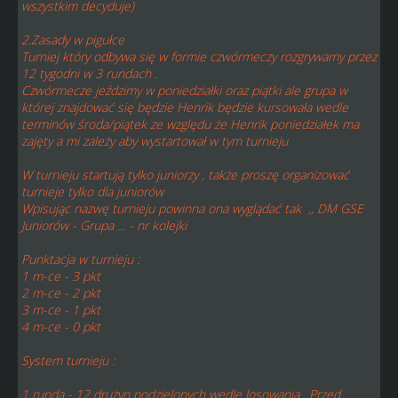
wszystkim decyduje)
2.Zasady w pigułce
Turniej który odbywa się w formie czwórmeczy rozgrywamy przez
12 tygodni w 3 rundach .
Czwórmecze jeździmy w poniedziałki oraz piątki ale grupa w
której znajdować się będzie Henrik będzie kursowała wedle
terminów środa/piątek ze względu że Henrik poniedziałek ma
zajęty a mi zależy aby wystartował w tym turnieju
W turnieju startują tylko juniorzy , także proszę organizować
turnieje tylko dla juniorów
Wpisując nazwę turnieju powinna ona wyglądać tak ,, DM GSE
Juniorów - Grupa ... - nr kolejki
Punktacja w turnieju :
1 m-ce - 3 pkt
2 m-ce - 2 pkt
3 m-ce - 1 pkt
4 m-ce - 0 pkt
System turnieju :
1 runda - 12 drużyn podzielonych wedle losowania . Przed