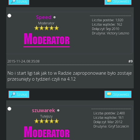
Szukaj
Odpowiedz
Speed
Liczba postów: 1,920
Moderator
Liczba wątków: 162
Dołączył: Sep 2010
Drużyna: Victory Leszno
2015-11-24, 08:35:08
#9
No i start ligi tak jak to w Radzie zaproponowane było zostaje
przesunięty o tydzień czyli na 4.12
Szukaj
Odpowiedz
szuwarek
Liczba postów: 2,400
Tutejszy
Liczba wątków: 161
Dołączył: Mar 2012
Drużyna: Gryf Szczecin