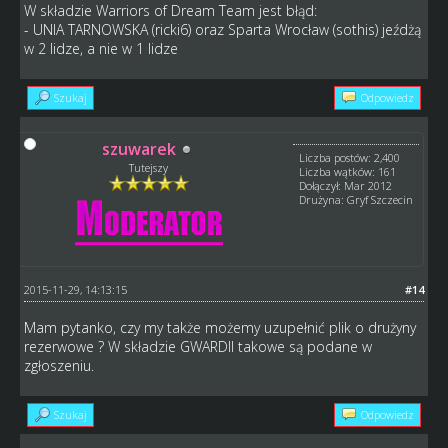
W składzie Warriors of Dream Team jest błąd:
- UNIA TARNOWSKA (ricki6) oraz Sparta Wrocław (sothis) jeźdżą
w 2 lidze, a nie w 1 lidze
Szukaj
Odpowiedz
szuwarek
Liczba postów: 2,400
Tutejszy
Liczba wątków: 161
Dołączył: Mar 2012
Drużyna: Gryf Szczecin
2015-11-29, 14:13:15
#14
Mam pytanko, czy my także możemy uzupełnić plik o drużyny
rezerwowe ? W składzie GWARDII takowe są podane w
zgłoszeniu.
Szukaj
Odpowiedz