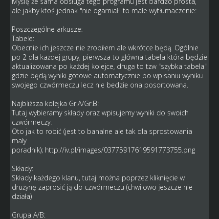
Myślę że sama obsługa tego programu jest bardzo prosta,
ale jakby ktoś jednak "nie ogarniał" to małe wytłumaczenie:
Poszczególne arkusze:
Tabele:
Obecnie ich jeszcze nie zrobiłem ale wkrótce będą. Ogólnie
po 2 dla każdej grupy, pierwsza to główna tabela która będzie
aktualizowana po każdej kolejce, druga to tzw "szybka tabela"
gdzie będą wyniki gotowe automatycznie po wpisaniu wyniku
swojego czwórmeczu lecz nie bedzie ona posortowana.
Najbliższa kolejka Gr.A/Gr.B:
Tutaj wybieramy składy oraz wpisujemy wyniki do swoich
czwórmeczy.
Oto jak to robić (jest to banalne ale tak dla sprostowania
mały
poradnik);
http://iv.pl/images/03775917619591773755.png
Składy:
Składy każdego klanu, tutaj można poprzez kliknięcie w
drużynę zaprosić ją do czwórmeczu (chwilowo jeszcze nie
działa)
Grupa A/B: