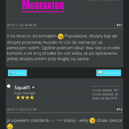
2015-11-24, 18:40:45
#11
A no teraz to zrozumiałem
Poprawione, drużyny były ale
drużyny przeciwnej musiało mi coś źle zaznaczyć za
pierwszym razem. Ogólnie polecam klikać dwa razy w środek
komórki a nie w tą strzałke bo coś widzę ze po wystawieniu
jednej drużyny potem przy drugiej się zacina
Szukaj
Odpowiedz
Squall1
Liczba postów: 501
Super Manager
Liczba wątków: 20
Dołączył: Sep 2010
2015-11-25, 22:27:39
#12
ja używałem standardu --- >>> kopiuj - wklej
działa zawsze