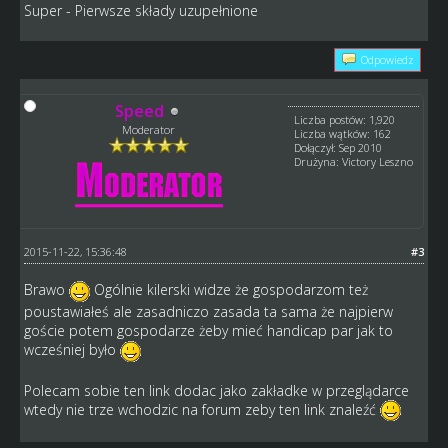
Super - Pierwsze składy uzupełnione
Odpowiedz
Speed
Liczba postów: 1,920
Moderator
Liczba wątków: 162
Dołączył: Sep 2010
Drużyna: Victory Leszno
2015-11-22, 15:36:48
#3
Brawo
Ogólnie kilerski widze że gospodarzom też
poustawiałeś ale zasadniczo zasada ta sama że najpierw
goście potem gospodarze żeby mieć handicap par jak to
wcześniej było
Polecam sobie ten link dodac jako zakładke w przeglądarce
wtedy nie trze wchodzic na forum zeby ten link znaleźć