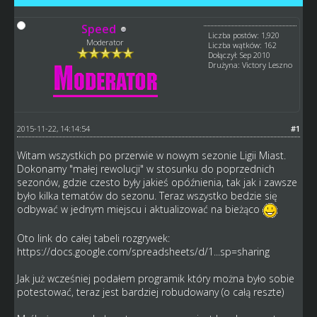
Speed
Liczba postów: 1,920
Moderator
Liczba wątków: 162
Dołączył: Sep 2010
Drużyna: Victory Leszno
2015-11-22, 14:14:54
#1
Witam wszystkich po przerwie w nowym sezonie Ligii Miast.
Dokonamy "małej rewolucji" w stosunku do poprzednich
sezonów, gdzie czesto były jakieś opóźnienia, tak jak i zawsze
było kilka tematów do sezonu. Teraz wszystko bedzie się
odbywać w jednym miejscu i aktualizować na bieżąco
Oto link do całej tabeli rozgrywek:
https://docs.google.com/spreadsheets/d/1...sp=sharing
Jak już wcześniej podałem programik który można było sobie
potestować, teraz jest bardziej robudowany (o całą reszte)