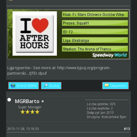
Liga typerów
- See more at:
http://www.typuj.org/program-
partnerski....tJTEr.dpuf
Strona WWW
Szukaj
Odpowiedz
MGRBarto
Liczba postów: 325
Super Manager
Liczba wątków: 2
Dołączył: Jan 2013
Drużyna: Kościańskie Byki
2015-11-28, 15:18:35
#13