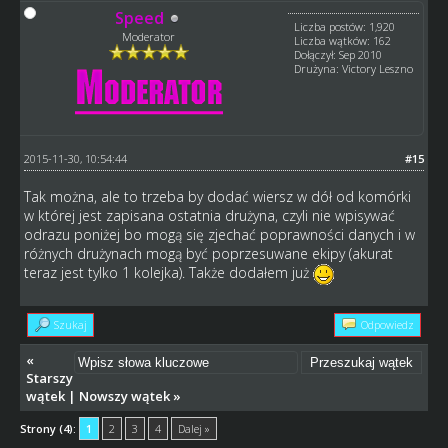
Speed
Liczba postów: 1,920
Moderator
Liczba wątków: 162
Dołączył: Sep 2010
Drużyna: Victory Leszno
2015-11-30, 10:54:44
#15
Tak można, ale to trzeba by dodać wiersz w dół od komórki
w której jest zapisana ostatnia drużyna, czyli nie wpisywać
odrazu poniżej bo mogą się zjechać poprawności danych i w
różnych drużynach mogą być poprzesuwane ekipy (akurat
teraz jest tylko 1 kolejka). Także dodałem już
Szukaj
Odpowiedz
«
Starszy
wątek
|
Nowszy wątek
»
Strony (4):
1
2
3
4
Dalej »