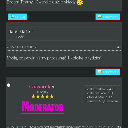
Dream Teamy i Gwardie dajcie składy
Szukaj
Odpowiedz
kilerski13
Gość
2015-11-23, 17:08:17
#6
Myślę, że powinniśmy przesunąć 1 kolejkę o tydzień.
Odpowiedz
szuwarek
Liczba postów: 2,400
Tutejszy
Liczba wątków: 161
Dołączył: Mar 2012
Drużyna: Gryf Szczecin
2015-11-23, 21:36:51
#7
(Ten post był ostatnio modyfikowany: 2015-11-23, 21:38:29