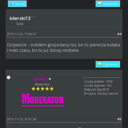
Szukaj
Odpowiedz
kilerski13
Gość
2015-11-22, 17:06:31
#4
Oczywiście - zrobiłem gospodarzy tez, bo to pierwsza kolejka
i mało czasu, bo to już dzisiaj niedziela.
Odpowiedz
Speed
Liczba postów: 1,920
Moderator
Liczba wątków: 162
Dołączył: Sep 2010
Drużyna: Victory Leszno
2015-11-23, 10:31:36
#5