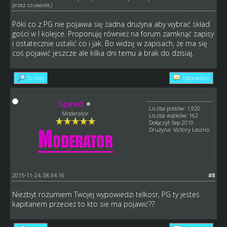
przez
szuwarek
.)
Póki co z PG nie pojawia się żadna drużyna aby wybrać skład
gości w I kolejce. Proponuję również na forum zamknąć zapisy
i ostatecznie ustalić co i jak. Bo widzę w zapisach, że ma się
coś pojawić jeszcze ale kilka dni temu a brak do dzisiaj.
Szukaj
Odpowiedz
Speed
Liczba postów: 1,920
Moderator
Liczba wątków: 162
Dołączył: Sep 2010
Drużyna: Victory Leszno
2015-11-24, 08:34:16
#8
Niezbyt rozumiem Twojej wypowiedzi telkosr, PG ty jesteś
kapitanem przecież to kto sie ma pojawić??