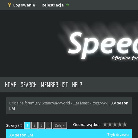
Logowanie
Rejestracja
HOME
SEARCH
MEMBER LIST
HELP
XV sezon
Oficjalne forum gry Speedway-World
›
Liga Miast
›
Rozgrywki
›
LM
Ocena wątku:
Strony (4):
1
2
3
4
Dalej »
XV sezon LM
Tryb drzewa