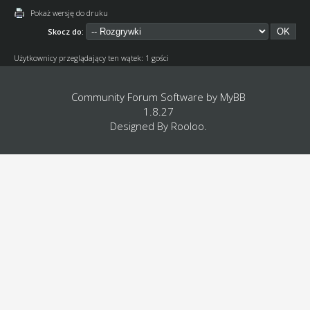
Pokaż wersję do druku
Skocz do:
Użytkownicy przeglądający ten wątek: 1 gości
Community Forum Software by
MyBB
1.8.27
Designed By
Rooloo
.