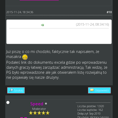
2015-11-24, 18:34:36
#10
(2015-11-24, 08:34:16)
Speed napisał(a):
Niezbyt rozumiem Twojej wypowiedzi telkosr, PG ty jesteś
kapitanem przecież to kto sie ma pojawić??
Już piszę o co mi chodziło, faktycznie tak napisałem, że
masakra
Podałeś link do dokumentu excela gdzie po wprowadzeniu
danych graczy łatwiej zarządzać administracją. Tak widzę, że
PG było wprowadzone ale jak otwierałem listę rozwijalną to
nie pojawiały się nasze drużyny.
Szukaj
Odpowiedz
Speed
Liczba postów: 1,920
Moderator
Liczba wątków: 162
Dołączył: Sep 2010
Drużyna: Victory Leszno