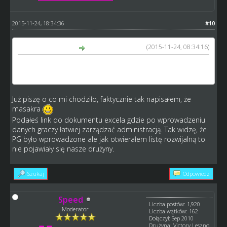
2015-11-24, 18:34:36
#10
(2015-11-24, 08:34:16)
Speed napisał(a):
Niezbyt rozumiem Twojej wypowiedzi telkosr, PG ty jesteś
kapitanem przecież to kto sie ma pojawić??
Już piszę o co mi chodziło, faktycznie tak napisałem, że
masakra
Podałeś link do dokumentu excela gdzie po wprowadzeniu
danych graczy łatwiej zarządzać administracją. Tak widzę, że
PG było wprowadzone ale jak otwierałem listę rozwijalną to
nie pojawiały się nasze drużyny.
Szukaj
Odpowiedz
Speed
Liczba postów: 1,920
Moderator
Liczba wątków: 162
Dołączył: Sep 2010
Drużyna: Victory Leszno