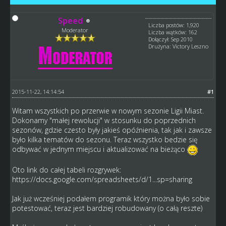
Speed
Liczba postów: 1,920
Moderator
Liczba wątków: 162
Dołączył: Sep 2010
Drużyna: Victory Leszno
2015-11-22, 14:14:54
#1
Witam wszystkich po przerwie w nowym sezonie Ligii Miast.
Dokonamy "małej rewolucji" w stosunku do poprzednich
sezonów, gdzie czesto były jakieś opóźnienia, tak jak i zawsze
było kilka tematów do sezonu. Teraz wszystko bedzie się
odbywać w jednym miejscu i aktualizować na bieżąco
Oto link do całej tabeli rozgrywek:
https://docs.google.com/spreadsheets/d/1...sp=sharing
Jak już wcześniej podałem programik który można było sobie
potestować, teraz jest bardziej robudowany (o całą reszte)