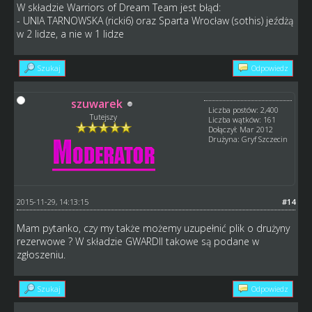
W składzie Warriors of Dream Team jest błąd:
- UNIA TARNOWSKA (ricki6) oraz Sparta Wrocław (sothis) jeźdżą
w 2 lidze, a nie w 1 lidze
Szukaj
Odpowiedz
szuwarek
Liczba postów: 2,400
Tutejszy
Liczba wątków: 161
Dołączył: Mar 2012
Drużyna: Gryf Szczecin
2015-11-29, 14:13:15
#14
Mam pytanko, czy my także możemy uzupełnić plik o drużyny
rezerwowe ? W składzie GWARDII takowe są podane w
zgłoszeniu.
Szukaj
Odpowiedz