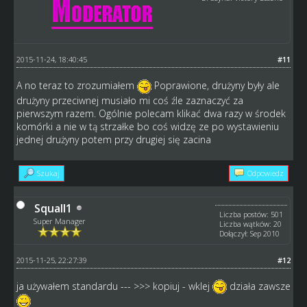
2015-11-24, 18:40:45
#11
A no teraz to zrozumiałem
Poprawione, drużyny były ale
drużyny przeciwnej musiało mi coś źle zaznaczyć za
pierwszym razem. Ogólnie polecam klikać dwa razy w środek
komórki a nie w tą strzałke bo coś widzę ze po wystawieniu
jednej drużyny potem przy drugiej się zacina
Szukaj
Odpowiedz
Squall1
Liczba postów: 501
Super Manager
Liczba wątków: 20
Dołączył: Sep 2010
2015-11-25, 22:27:39
#12
ja używałem standardu --- >>> kopiuj - wklej
działa zawsze