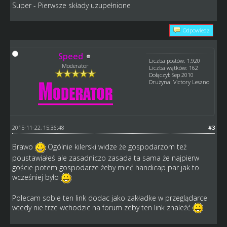
Super - Pierwsze składy uzupełnione
Odpowiedz
Speed
Liczba postów: 1,920
Moderator
Liczba wątków: 162
Dołączył: Sep 2010
Drużyna: Victory Leszno
2015-11-22, 15:36:48
#3
Brawo
Ogólnie kilerski widze że gospodarzom też
poustawiałeś ale zasadniczo zasada ta sama że najpierw
goście potem gospodarze żeby mieć handicap par jak to
wcześniej było
Polecam sobie ten link dodac jako zakładke w przeglądarce
wtedy nie trze wchodzic na forum zeby ten link znaleźć