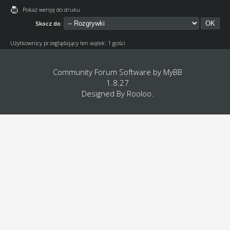
Pokaż wersję do druku
Skocz do:
Użytkownicy przeglądający ten wątek: 1 gości
Community Forum Software by
MyBB
1.8.27
Designed By
Rooloo
.