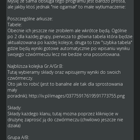
Myślę że sama obsługa tego programu jest bardzo prosta,
ale jakby ktoś jednak "nie ogarniał" to małe wytłumaczenie:
Poszczególne arkusze:
Tabele:
Obecnie ich jeszcze nie zrobiłem ale wkrótce będą. Ogólnie
po 2 dla każdej grupy, pierwsza to główna tabela która będzie
aktualizowana po każdej kolejce, druga to tzw "szybka tabela"
gdzie będą wyniki gotowe automatycznie po wpisaniu wyniku
swojego czwórmeczu lecz nie bedzie ona posortowana.
Najbliższa kolejka Gr.A/Gr.B:
Tutaj wybieramy składy oraz wpisujemy wyniki do swoich
czwórmeczy.
Oto jak to robić (jest to banalne ale tak dla sprostowania
mały
poradnik);
http://iv.pl/images/03775917619591773755.png
Składy:
Składy każdego klanu, tutaj można poprzez kliknięcie w
drużynę zaprosić ją do czwórmeczu (chwilowo jeszcze nie
działa)
Grupa A/B: