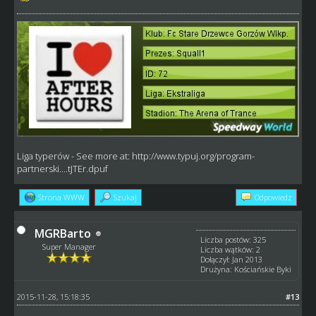
Liga typerów
- See more at:
http://www.typuj.org/program-
partnerski....tJTEr.dpuf
Strona WWW
Szukaj
Odpowiedz
MGRBarto
Liczba postów: 325
Super Manager
Liczba wątków: 2
Dołączył: Jan 2013
Drużyna: Kościańskie Byki
2015-11-28, 15:18:35
#13