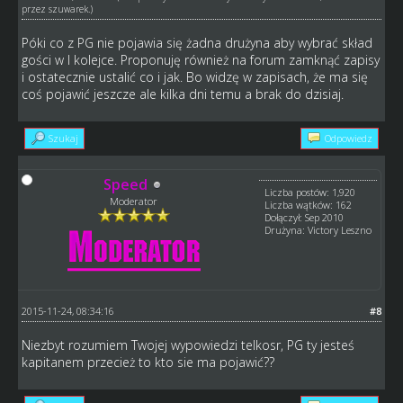
przez
szuwarek
.)
Póki co z PG nie pojawia się żadna drużyna aby wybrać skład
gości w I kolejce. Proponuję również na forum zamknąć zapisy
i ostatecznie ustalić co i jak. Bo widzę w zapisach, że ma się
coś pojawić jeszcze ale kilka dni temu a brak do dzisiaj.
Szukaj
Odpowiedz
Speed
Liczba postów: 1,920
Moderator
Liczba wątków: 162
Dołączył: Sep 2010
Drużyna: Victory Leszno
2015-11-24, 08:34:16
#8
Niezbyt rozumiem Twojej wypowiedzi telkosr, PG ty jesteś
kapitanem przecież to kto sie ma pojawić??