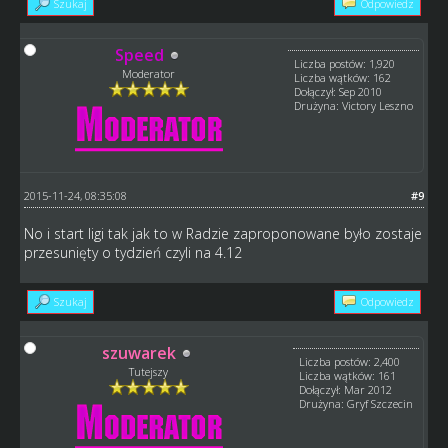
Szukaj
Odpowiedz
Speed
Liczba postów: 1,920
Moderator
Liczba wątków: 162
Dołączył: Sep 2010
Drużyna: Victory Leszno
2015-11-24, 08:35:08
#9
No i start ligi tak jak to w Radzie zaproponowane było zostaje
przesunięty o tydzień czyli na 4.12
Szukaj
Odpowiedz
szuwarek
Liczba postów: 2,400
Tutejszy
Liczba wątków: 161
Dołączył: Mar 2012
Drużyna: Gryf Szczecin