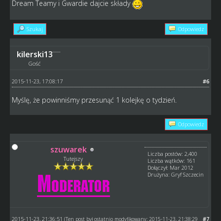
Dream Teamy i Gwardie dajcie składy
Szukaj
Odpowiedz
kilerski13
Gość
2015-11-23, 17:08:17
#6
Myślę, że powinniśmy przesunąć 1 kolejkę o tydzień.
Odpowiedz
szuwarek
Liczba postów: 2,400
Tutejszy
Liczba wątków: 161
Dołączył: Mar 2012
Drużyna: Gryf Szczecin
2015-11-23, 21:36:51
#7
(Ten post był ostatnio modyfikowany: 2015-11-23, 21:38:29