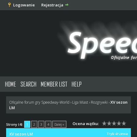
Logowanie
Rejestracja
HOME
SEARCH
MEMBER LIST
HELP
XV sezon
Oficjalne forum gry Speedway-World
›
Liga Miast
›
Rozgrywki
›
LM
Ocena wątku:
Strony (4):
1
2
3
4
Dalej »
XV sezon LM
Tryb drzewa