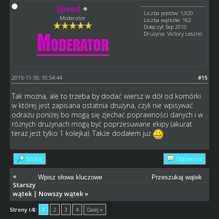
Speed
Liczba postów: 1,920
Moderator
Liczba wątków: 162
Dołączył: Sep 2010
Drużyna: Victory Leszno
2015-11-30, 10:54:44
#15
Tak można, ale to trzeba by dodać wiersz w dół od komórki
w której jest zapisana ostatnia drużyna, czyli nie wpisywać
odrazu poniżej bo mogą się zjechać poprawności danych i w
różnych drużynach mogą być poprzesuwane ekipy (akurat
teraz jest tylko 1 kolejka). Także dodałem już
Szukaj
Odpowiedz
«
Starszy
wątek
|
Nowszy wątek
»
Strony (4):
1
2
3
4
Dalej »