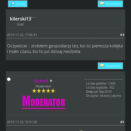
Szukaj
Odpowiedz
kilerski13
Gość
2015-11-22, 17:06:31
#4
Oczywiście - zrobiłem gospodarzy tez, bo to pierwsza kolejka
i mało czasu, bo to już dzisiaj niedziela.
Odpowiedz
Speed
Liczba postów: 1,920
Moderator
Liczba wątków: 162
Dołączył: Sep 2010
Drużyna: Victory Leszno
2015-11-23, 10:31:36
#5