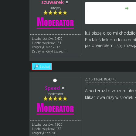
szuwarek
Speed napisał(a):
Tutejszy
Niezbyt rozumiem Twojej
Już piszę o co mi chodził
Liczba postów: 2,400
Podałeś link do dokument
Liczba wątków: 161
jak otwierałem listę rozwij
Dołączył: Mar 2012
Drużyna: Gryf Szczecin
Szukaj
2015-11-24, 18:40:45
Speed
A no teraz to zrozumiał
Moderator
klikać dwa razy w środek 
Liczba postów: 1,920
Liczba wątków: 162
Dołączył: Sep 2010