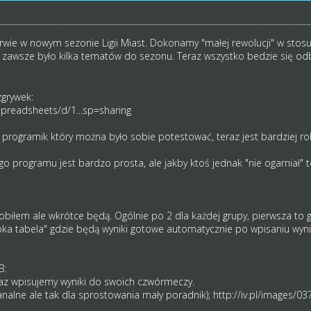
rwie w nowym sezonie Ligii Miast. Dokonamy "małej rewolucji" w stos
k i zawsze było kilka tematów do sezonu. Teraz wszystko bedzie się o
zgrywek:
preadsheets/d/1...sp=sharing
 programik który można było sobie potestować, teraz jest bardziej ro
o programu jest bardzo prosta, ale jakby ktoś jednak "nie ogarniał" 
robiłem ale wkrótce będą. Ogólnie po 2 dla każdej grupy, pierwsza to
ybka tabela" gdzie będą wyniki gotowe automatycznie po wpisaniu wy
.B:
raz wpisujemy wyniki do swoich czwórmeczy.
banalne ale tak dla sprostowania mały poradnik);
http://iv.pl/images/