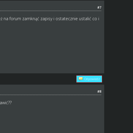
#7
ż na forum zamknąć zapisy i ostatecznie ustalić co i
Odpowiedz
#8
awić??