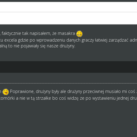
 wypowiedzi telkosr, PG ty jesteś kapitanem przecież to kto sie ma p
o, faktycznie tak napisałem, że masakra
u excela gdzie po wprowadzeniu danych graczy łatwiej zarządzać admi
alną to nie pojawiały się nasze drużyny.
em
Poprawione, drużyny były ale drużyny przeciwnej musiało mi coś
komórki a nie w tą strzałke bo coś widzę ze po wystawieniu jednej dru