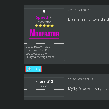
2015-11-23, 10:31:36
Speed
Dream Teamy i Gwardie da
Moderator
Liczba postów: 1,920
Liczba wątków: 162
Dołączył: Sep 2010
Drużyna: Victory Leszno
Szukaj
2015-11-23, 17:08:17
kilerski13
Gość
Myślę, że powinniśmy prze