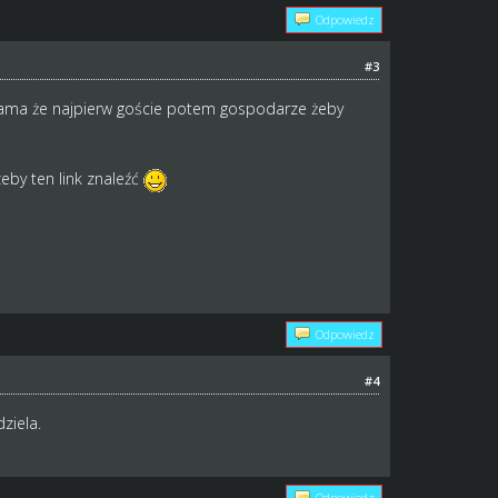
Odpowiedz
#3
sama że najpierw goście potem gospodarze żeby
eby ten link znaleźć
Odpowiedz
#4
ziela.
Odpowiedz