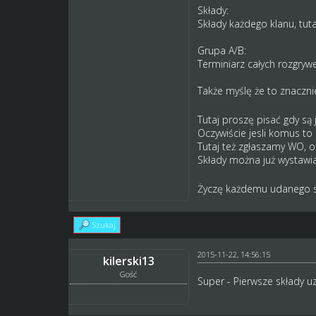
Składy:
Składy każdego klanu, tut
Grupa A/B:
Terminiarz całych rozgryw
Także myślę że to znaczn
Tutaj proszę pisać gdy są j
Oczywiście jesli komus to
Tutaj też zgłaszamy WO, oc
Składy można już wystawi
Życzę każdemu udanego se
Szukaj
2015-11-22, 14:56:15
kilerski13
Gość
Super - Pierwsze składy u