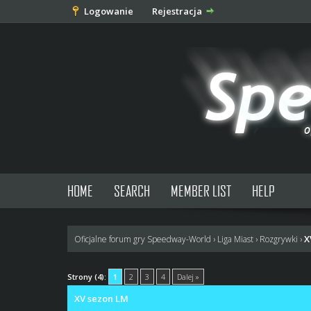
Logowanie
Rejestracja
HOME
SEARCH
MEMBER LIST
HELP
X
Oficjalne forum gry Speedway-World
›
Liga Miast
›
Rozgrywki
›
0 głosów - średnia: 0
1
2
3
4
5
Strony (4):
1
2
3
4
Dalej »
XV sezon LM