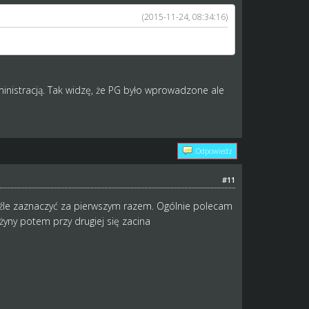
(2015-11-24, 08:34:16)
ojawić??
nistracją. Tak widzę, że PG było wprowadzone ale
Odpowiedz
#11
 źle zaznaczyć za pierwszym razem. Ogólnie polecam
żyny potem przy drugiej się zacina