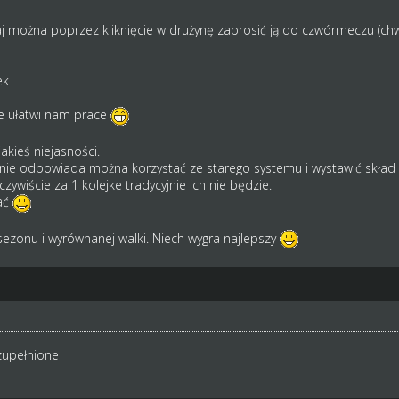
aj można poprzez kliknięcie w drużynę zaprosić ją do czwórmeczu (chwi
ek
ie ułatwi nam prace
akieś niejasności.
 nie odpowiada można korzystać ze starego systemu i wystawić skład w
zywiście za 1 kolejke tradycyjnie ich nie będzie.
ać
zonu i wyrównanej walki. Niech wygra najlepszy
zupełnione