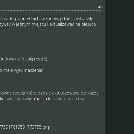
#1
unku do poprzednich sezonów, gdzie czesto były
dbywać w jednym miejscu i aktualizować na bieżąco
budowany (o całą reszte)
to małe wytłumaczenie:
 główna tabela która będzie aktualizowana po każdej
niku swojego czwórmeczu lecz nie bedzie ona
03775917619591773755.png