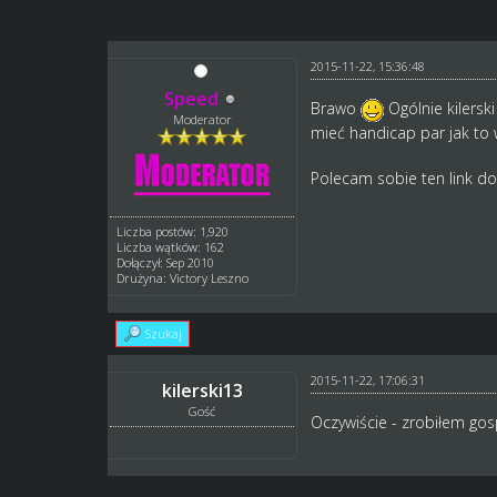
2015-11-22, 15:36:48
Speed
Brawo
Ogólnie kilers
Moderator
mieć handicap par jak to 
Polecam sobie ten link do
Liczba postów: 1,920
Liczba wątków: 162
Dołączył: Sep 2010
Drużyna: Victory Leszno
Szukaj
2015-11-22, 17:06:31
kilerski13
Gość
Oczywiście - zrobiłem gosp