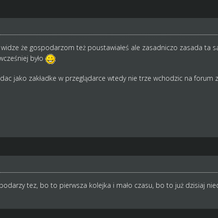
ki widze że gospodarzom też poustawiałeś ale zasadniczo zasada ta 
wcześniej było
dac jako zakładke w przeglądarce wtedy nie trze wchodzic na forum z
odarzy tez, bo to pierwsza kolejka i mało czasu, bo to już dzisiaj nied