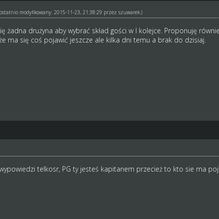
ł ostatnio modyfikowany: 2015-11-23, 21:38:29 przez
szuwarek
.)
ię żadna drużyna aby wybrać skład gości w I kolejce. Proponuję równie
że ma się coś pojawić jeszcze ale kilka dni temu a brak do dzisiaj.
ypowiedzi telkosr, PG ty jesteś kapitanem przecież to kto sie ma poj