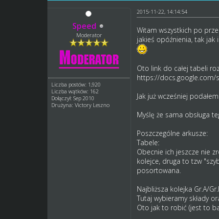
2015-11-22, 14:14:54
Speed
Witam wszystkich po prze
Moderator
jakieś opóźnienia, tak ja
Oto link do całej tabeli ro
https://docs.google.com/s
Liczba postów: 1,920
Liczba wątków: 162
Jak już wcześniej podałem
Dołączył: Sep 2010
Drużyna: Victory Leszno
Myślę że sama obsługa teg
Poszczególne arkusze:
Tabele:
Obecnie ich jeszcze nie z
kolejce, druga to tzw "sz
posortowana.
Najbliższa kolejka Gr.A/Gr
Tutaj wybieramy składy o
Oto jak to robić (jest to 