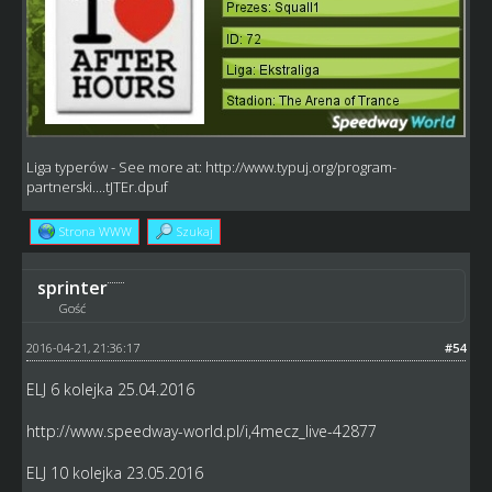
Liga typerów
- See more at:
http://www.typuj.org/program-
partnerski....tJTEr.dpuf
Strona WWW
Szukaj
sprinter
Gość
2016-04-21, 21:36:17
#54
ELJ 6 kolejka 25.04.2016
http://www.speedway-world.pl/i,4mecz_live-42877
ELJ 10 kolejka 23.05.2016