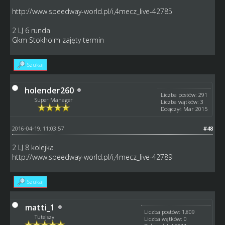
http://www.speedway-world.pl/i,4mecz_live-42785
2 LJ 6 runda
Gkm Stokholm zajęty termin
Szukaj
holender260
Liczba postów: 291
Super Manager
Liczba wątków: 3
Dołączył: Mar 2015
2016-04-19, 11:03:57
#48
2 LJ 8 kolejka
http://www.speedway-world.pl/i,4mecz_live-42789
Szukaj
matti_1
Liczba postów: 1,809
Tutejszy
Liczba wątków: 0