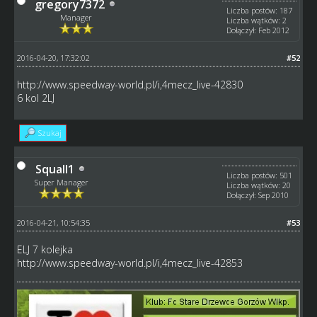
gregory7372
Liczba postów: 187
Manager
Liczba wątków: 2
Dołączył: Feb 2012
2016-04-20, 17:32:02
#52
http://www.speedway-world.pl/i,4mecz_live-42830
6 kol 2LJ
Szukaj
Squall1
Liczba postów: 501
Super Manager
Liczba wątków: 20
Dołączył: Sep 2010
2016-04-21, 10:54:35
#53
ELJ 7 kolejka
http://www.speedway-world.pl/i,4mecz_live-42853