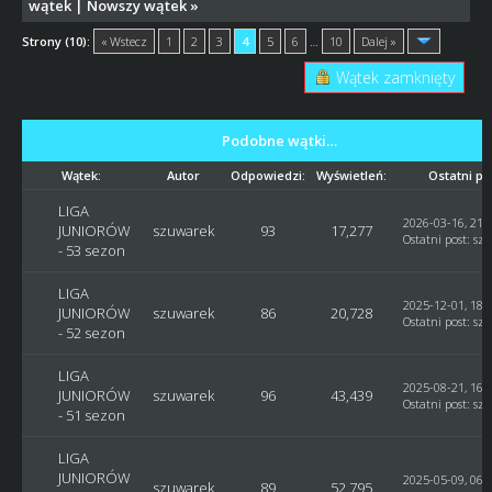
wątek
|
Nowszy wątek
»
Strony (10):
« Wstecz
1
2
3
4
5
6
…
10
Dalej »
Wątek zamknięty
Podobne wątki…
Wątek:
Autor
Odpowiedzi:
Wyświetleń:
Ostatni po
LIGA
2026-03-16, 21:
JUNIORÓW
szuwarek
93
17,277
Ostatni post
:
sz
- 53 sezon
LIGA
2025-12-01, 18:
JUNIORÓW
szuwarek
86
20,728
Ostatni post
:
sz
- 52 sezon
LIGA
2025-08-21, 16:
JUNIORÓW
szuwarek
96
43,439
Ostatni post
:
sz
- 51 sezon
LIGA
JUNIORÓW
2025-05-09, 06:
szuwarek
89
52,795