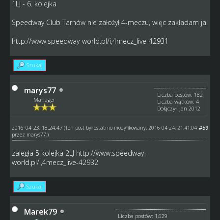
1LJ - 6. kolejka
Speedway Club Tarnów nie założył 4-meczu, więc zakładam ja.
http://www.speedway-world.pl/i,4mecz_live-42931
Szukaj
marys77
Liczba postów: 182
Manager
Liczba wątków: 4
Dołączył: Jan 2012
2016-04-23, 18:24:47
#59
(Ten post był ostatnio modyfikowany: 2016-04-24, 21:41:04
przez
marys77
.)
zaległa 5 kolejka 2LJ
http://www.speedway-
world.pl/i,4mecz_live-42932
Szukaj
Marek79
Liczba postów: 1,629