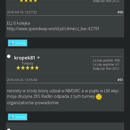
Dołączył: Nov 2012
2016-04-19, 13:27:32
#50
ELJ 6 kolejka
http://www.speedway-world.pl/i,4mecz_live-42791
Szukaj
kropek81
Liczba postów: 908
Tutejszy
Liczba wątków: 61
Dołączył: Nov 2012
2016-04-20, 13:05:44
#51
niestety w środy biorę udział w NMSWC a w piątki w LM więc
moja drużyna ŻKS Radlin odpada z tych turnieji
organizatorów powiadomie
Szukaj