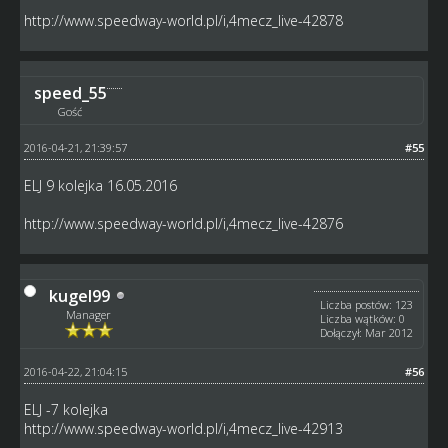
http://www.speedway-world.pl/i,4mecz_live-42878
speed_55
Gość
2016-04-21, 21:39:57
#55
ELJ 9 kolejka 16.05.2016
http://www.speedway-world.pl/i,4mecz_live-42876
kugel99
Liczba postów: 123
Manager
Liczba wątków: 0
Dołączył: Mar 2012
2016-04-22, 21:04:15
#56
ELJ -7 kolejka
http://www.speedway-world.pl/i,4mecz_live-42913