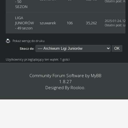
- 50
Ostatni post
:
Ast
SEZON
LIGA
2025-01-24, 12:
JUNIORÓW
szuwarek
106
35,262
Ostatni post
:
sz
- 49 sezon
Pokaż wersję do druku
Skocz do:
Użytkownicy przeglądający ten wątek: 1 gości
Community Forum Software by
MyBB
1.8.27
Designed By
Rooloo
.