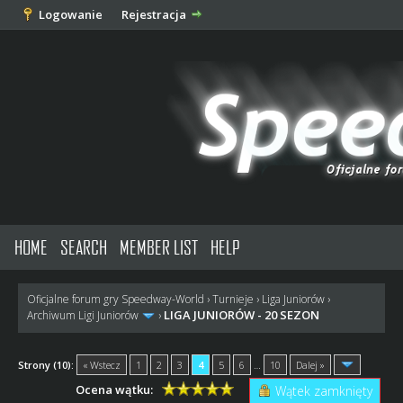
Logowanie
Rejestracja
HOME
SEARCH
MEMBER LIST
HELP
Oficjalne forum gry Speedway-World
›
Turnieje
›
Liga Juniorów
›
LIGA JUNIORÓW - 20 SEZON
Archiwum Ligi Juniorów
›
Strony (10):
« Wstecz
1
2
3
4
5
6
…
10
Dalej »
Ocena wątku:
Wątek zamknięty