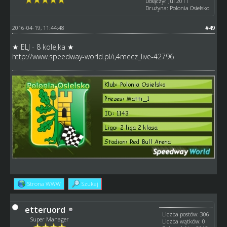
Dołączył: Jul 2011
Drużyna: Polonia Osielsko
2016-04-19, 11:44:48
#49
★ ELJ - 8 kolejka ★
http://www.speedway-world.pl/i,4mecz_live-42796
Strona WWW
Szukaj
etteruord
Liczba postów: 306
Super Manager
Liczba wątków: 0