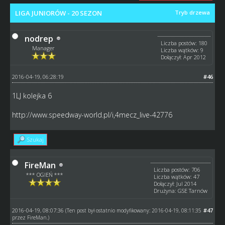
LIGA JUNIORÓW - 20 SEZON
Tryb drzewa
nodrep
Liczba postów: 180
Manager
Liczba wątków: 9
Dołączył: Apr 2012
2016-04-19, 06:28:19
#46
1LJ kolejka 6
http://www.speedway-world.pl/i,4mecz_live-42776
Szukaj
FireMan
Liczba postów: 706
*** OGIEŃ ***
Liczba wątków: 47
Dołączył: Jul 2014
Drużyna: GSE Tarnów
2016-04-19, 08:07:36
#47
(Ten post był ostatnio modyfikowany: 2016-04-19, 08:11:35
przez
FireMan
.)