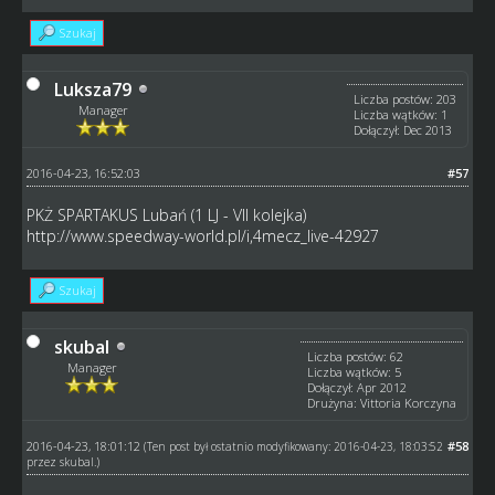
Szukaj
Luksza79
Liczba postów: 203
Manager
Liczba wątków: 1
Dołączył: Dec 2013
2016-04-23, 16:52:03
#57
PKŻ SPARTAKUS Lubań (1 LJ - VII kolejka)
http://www.speedway-world.pl/i,4mecz_live-42927
Szukaj
skubal
Liczba postów: 62
Manager
Liczba wątków: 5
Dołączył: Apr 2012
Drużyna: Vittoria Korczyna
2016-04-23, 18:01:12
#58
(Ten post był ostatnio modyfikowany: 2016-04-23, 18:03:52
przez
skubal
.)