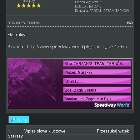
Tutejszy
Liczba wątków: 39
Dołączył: Jul 2012
Drużyna: TARZAN'S TEAM TARNOW
2016-04-23, 21:04:44
#60
Ekstraliga
8 runda -
http://www.speedway-world.pl/i,4mecz_live-42935
Szukaj
«
Starszy