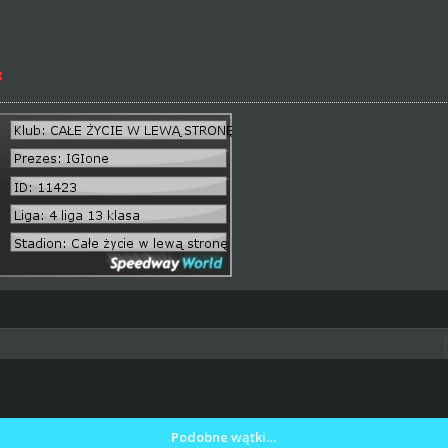
8
Podobne wątki…