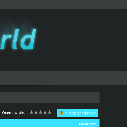
Ocena wątku:
Wątek zamknięty
Tryb drzewa