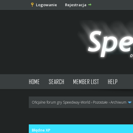
Logowanie
Rejestracja
HOME
SEARCH
MEMBER LIST
HELP
Oficjalne forum gry Speedway-World
›
Pozostałe
›
Archiwum
0 głosów - średnia: 0
1
2
3
4
5
Błędne XP