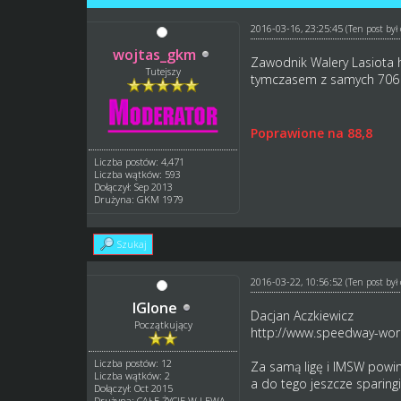
2016-03-16, 23:25:45
(Ten post by
wojtas_gkm
Zawodnik Walery Lasiota
Tutejszy
tymczasem z samych 706 b
Poprawione na 88,8
Liczba postów: 4,471
Liczba wątków: 593
Dołączył: Sep 2013
Drużyna: GKM 1979
Szukaj
2016-03-22, 10:56:52
(Ten post by
IGIone
Dacjan Aczkiewicz
Początkujący
http://www.speedway-worl
Liczba postów: 12
Za samą ligę i IMSW powi
Liczba wątków: 2
a do tego jeszcze sparing
Dołączył: Oct 2015
Drużyna: CAŁE ŻYCIE W LEWĄ