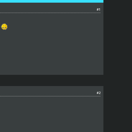
#1
c
#2