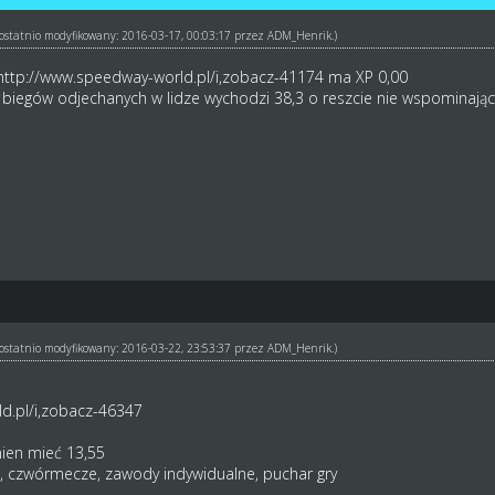
ł ostatnio modyfikowany: 2016-03-17, 00:03:17 przez
ADM_Henrik
.)
http://www.speedway-world.pl/i,zobacz-41174
ma XP 0,00
iegów odjechanych w lidze wychodzi 38,3 o reszcie nie wspominają
ł ostatnio modyfikowany: 2016-03-22, 23:53:37 przez
ADM_Henrik
.)
d.pl/i,zobacz-46347
nien mieć 13,55
i, czwórmecze, zawody indywidualne, puchar gry