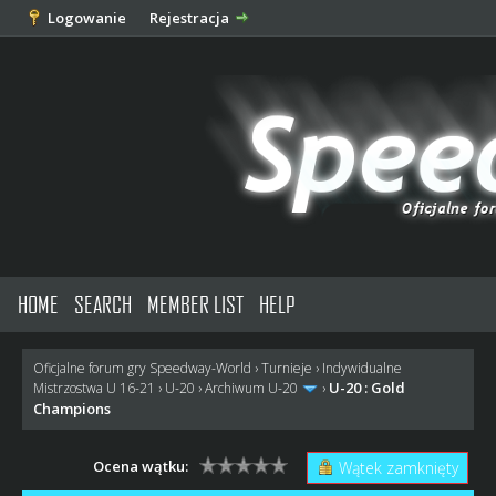
Logowanie
Rejestracja
HOME
SEARCH
MEMBER LIST
HELP
Oficjalne forum gry Speedway-World
›
Turnieje
›
Indywidualne
U-20 : Gold
Mistrzostwa U 16-21
›
U-20
›
Archiwum U-20
›
Champions
Ocena wątku:
Wątek zamknięty