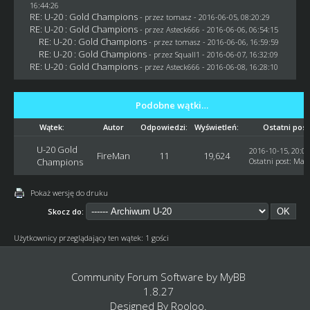
16:44:26
RE: U-20 : Gold Champions
- przez
tomasz
- 2016-06-05, 08:20:29
RE: U-20 : Gold Champions
- przez
Asteck666
- 2016-06-06, 06:54:15
RE: U-20 : Gold Champions
- przez
tomasz
- 2016-06-06, 16:59:59
RE: U-20 : Gold Champions
- przez
Squall1
- 2016-06-07, 16:32:09
RE: U-20 : Gold Champions
- przez
Asteck666
- 2016-06-08, 16:28:10
Podobne wątki…
Wątek:
Autor
Odpowiedzi:
Wyświetleń:
Ostatni post
U-20 Gold
2016-10-15, 20:02
FireMan
11
19,624
Champions
Ostatni post
:
Mar
Pokaż wersję do druku
Skocz do:
Użytkownicy przeglądający ten wątek: 1 gości
Community Forum Software by
MyBB
1.8.27
Designed By
Rooloo
.