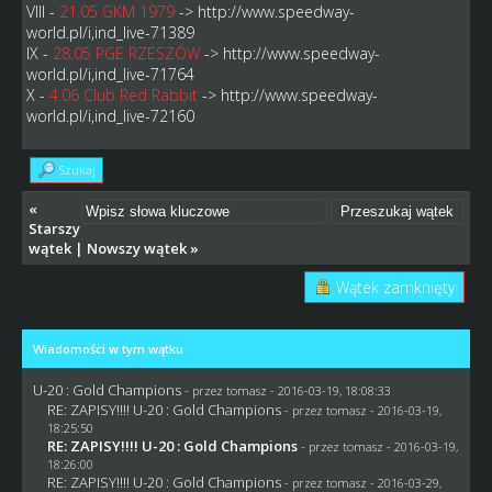
VIII -
21.05 GKM 1979
->
http://www.speedway-
world.pl/i,ind_live-71389
IX -
28.05 PGE RZESZÓW
->
http://www.speedway-
world.pl/i,ind_live-71764
X -
4.06 Club Red Rabbit
->
http://www.speedway-
world.pl/i,ind_live-72160
Szukaj
«
Starszy
wątek
|
Nowszy wątek
»
Wątek zamknięty
Wiadomości w tym wątku
U-20 : Gold Champions
- przez
tomasz
- 2016-03-19, 18:08:33
RE: ZAPISY!!!! U-20 : Gold Champions
- przez
tomasz
- 2016-03-19,
18:25:50
RE: ZAPISY!!!! U-20 : Gold Champions
- przez
tomasz
- 2016-03-19,
18:26:00
RE: ZAPISY!!!! U-20 : Gold Champions
- przez
tomasz
- 2016-03-29,