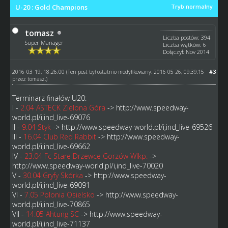
U-20 : Gold Champions
Tryb normalny
tomasz
Liczba postów: 394
Super Manager
Liczba wątków: 6
Dołączył: Nov 2014
2016-03-19, 18:26:00
#3
(Ten post był ostatnio modyfikowany: 2016-05-26, 09:39:15
przez
tomasz
.)
Terminarz finałów U20:
I -
2.04 ASTECK Zielona Góra
->
http://www.speedway-
world.pl/i,ind_live-69076
II -
9.04 Styk
->
http://www.speedway-world.pl/i,ind_live-69526
III -
16.04 Club Red Rabbit
->
http://www.speedway-
world.pl/i,ind_live-69662
IV -
23.04 Fc Stare Drzewce Gorzów Wlkp.
->
http://www.speedway-world.pl/i,ind_live-70020
V -
30.04 Gryfy Skórka
->
http://www.speedway-
world.pl/i,ind_live-69091
VI -
7.05 Polonia Osielsko
->
http://www.speedway-
world.pl/i,ind_live-70865
VII -
14.05 Ahtung SC
->
http://www.speedway-
world.pl/i,ind_live-71137