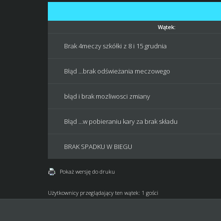
Wątek:
Brak 4meczy szkółki z 8 i 15 grudnia
Błąd ...brak odświeżania meczowego
błąd i brak mozliwosci zmiany
Błąd ...w pobieraniu kary za brak składu
BRAK SPADKU W BIEGU
Pokaż wersję do druku
Użytkownicy przeglądający ten wątek: 1 gości