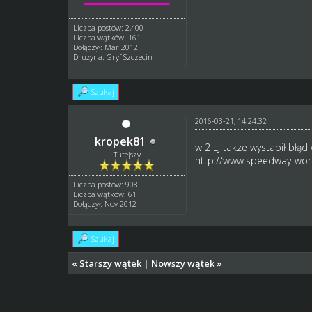
Liczba postów: 2,400
Liczba wątków: 161
Dołączył: Mar 2012
Drużyna: Gryf Szczecin
Szukaj
2016-03-21, 14:24:32
kropek81
w 2 LJ takze wystapił błąd
Tutejszy
http://www.speedway-worl
Liczba postów: 908
Liczba wątków: 61
Dołączył: Nov 2012
Szukaj
«
Starszy wątek
|
Nowszy wątek
»