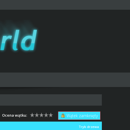
Ocena wątku:
Wątek zamknięty
Tryb drzewa