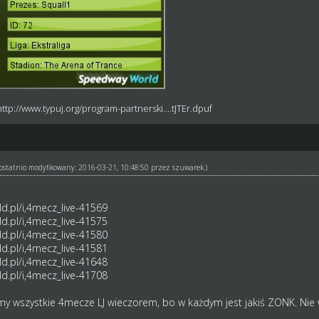
http://www.typuj.org/program-partnerski....tJTEr.dpuf
ł ostatnio modyfikowany: 2016-03-21, 10:48:50 przez
szuwarek
.)
d.pl/i,4mecz_live-41569
d.pl/i,4mecz_live-41575
d.pl/i,4mecz_live-41580
d.pl/i,4mecz_live-41581
d.pl/i,4mecz_live-41648
d.pl/i,4mecz_live-41708
imy wszystkie 4mecze LJ wieczorem, bo w każdym jest jakiś ZONK. Nie