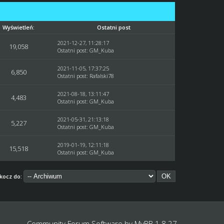
Wyświetleń:
Ostatni post
2021-12-27, 11:28:17
19,058
Ostatni post
:
GM_Kuba
2021-11-05, 17:37:25
6,850
Ostatni post
:
Rafalski78
2021-08-18, 13:11:47
4,483
Ostatni post
:
GM_Kuba
2021-05-31, 21:13:18
5,227
Ostatni post
:
GM_Kuba
2019-01-19, 12:11:18
15,518
Ostatni post
:
GM_Kuba
kocz do:
Community Forum Software by
MyBB 1.8.27