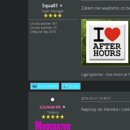
Squall1
Zatem nie wiadomo co bę
Super Manager
Liczba postów: 501
Liczba wątków: 20
Dołączył: Sep 2010
Liga typerów
- See more at:
Strona WWW
Szukaj
2016-03-21, 10:49:51
szuwarek
Napiszę do Henrika i czek
Tutejszy