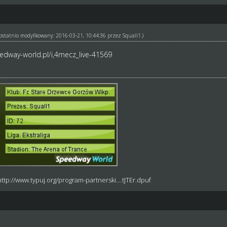
ł ostatnio modyfikowany: 2016-03-21, 10:44:36 przez
Squall1
.)
edway-world.pl/i,4mecz_live-41569
http://www.typuj.org/program-partnerski....tJTEr.dpuf