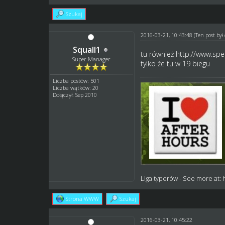
Szukaj
2016-03-21, 10:43:48
(Ten post by
Squall1
tu również
http://www.spe
Super Manager
tylko że tu w 19 biegu
Liczba postów: 501
Liczba wątków: 20
Dołączył: Sep 2010
Liga typerów
- See more at:
Strona WWW
Szukaj
2016-03-21, 10:45:22