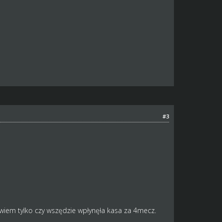
#3
 wiem tylko czy wszędzie wpłynęła kasa za 4mecz.