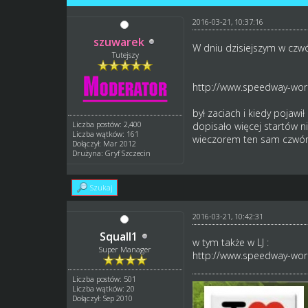
2016-03-21, 10:37:16
szuwarek
W dniu dzisiejszym w czw
Tutejszy
http://www.speedway-worl
był zaciach i kiedy pojaw
Liczba postów: 2,400
dopisało więcej startów n
Liczba wątków: 161
wieczorem ten sam czwórm
Dołączył: Mar 2012
Drużyna: Gryf Szczecin
Szukaj
2016-03-21, 10:42:31
Squall1
w tym także w LJ :
Super Manager
http://www.speedway-worl
Liczba postów: 501
Liczba wątków: 20
Dołączył: Sep 2010