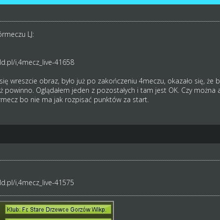
órmeczu LJ:
d.pl/i,4mecz_live-41658
ił się wreszcie obraz, było już po zakończeniu 4meczu, okazało się, ż
iż powinno. Oglądałem jeden z pozostałych i tam jest OK. Czy można a
ecz bo nie ma jak rozpisać punktów za start.
d.pl/i,4mecz_live-41575