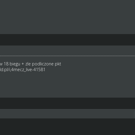
 w 18 biegu + zle podliczone pkt
d.pl/i,4mecz_live-41581