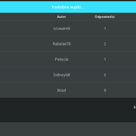
Podobne wątki…
Autor
Odpowiedzi:
szuwarek
1
Rafalski78
2
Petecki
1
Sidney68
3
Brad
9
S