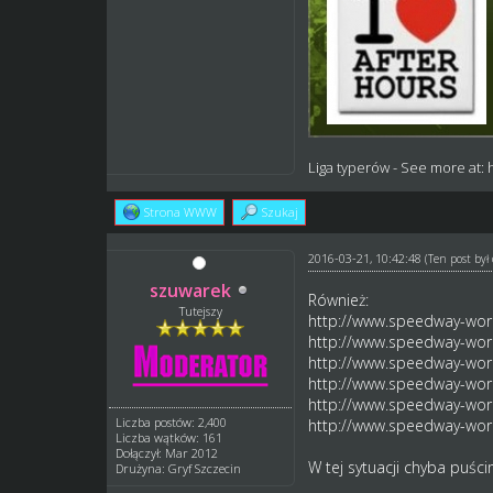
Liga typerów
- See more at:
Strona WWW
Szukaj
2016-03-21, 10:42:48
(Ten post by
szuwarek
Również:
Tutejszy
http://www.speedway-worl
http://www.speedway-worl
http://www.speedway-worl
http://www.speedway-worl
http://www.speedway-worl
Liczba postów: 2,400
http://www.speedway-worl
Liczba wątków: 161
Dołączył: Mar 2012
W tej sytuacji chyba puśc
Drużyna: Gryf Szczecin