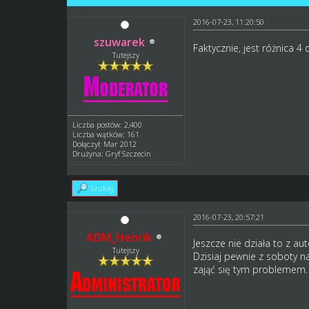
2016-07-23, 11:20:50
szuwarek
Faktycznie, jest różnica 4
Tutejszy
Liczba postów: 2,400
Liczba wątków: 161
Dołączył: Mar 2012
Drużyna: Gryf Szczecin
Szukaj
2016-07-23, 20:57:21
ADM_Henrik
Jeszcze nie działa to z au
Tutejszy
Dzisiaj pewnie z soboty n
zająć się tym problemem.