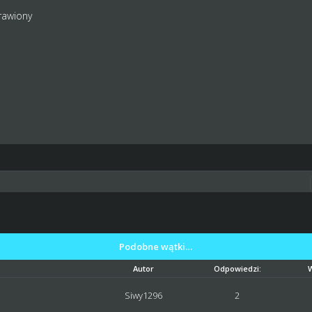
rawiony
Podobne wątki…
Autor
Odpowiedzi:
Siwy1296
2