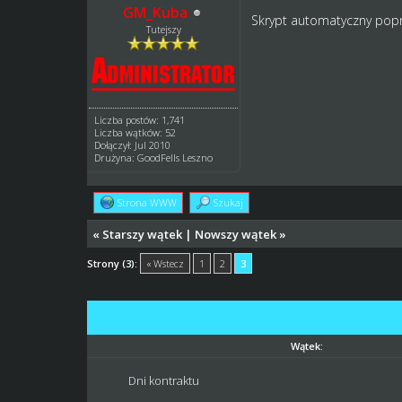
GM_Kuba
Skrypt automatyczny pop
Tutejszy
Liczba postów: 1,741
Liczba wątków: 52
Dołączył: Jul 2010
Drużyna: GoodFells Leszno
Strona WWW
Szukaj
«
Starszy wątek
|
Nowszy wątek
»
Strony (3):
« Wstecz
1
2
3
Wątek:
Dni kontraktu