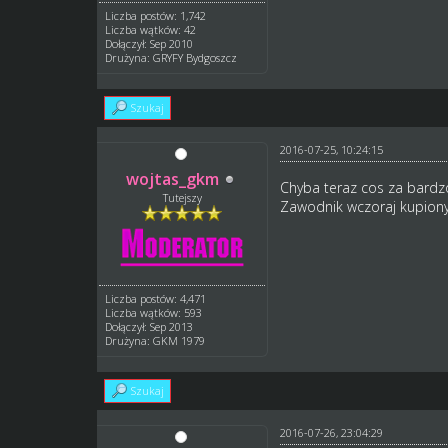
Liczba postów: 1,742
Liczba wątków: 42
Dołączył: Sep 2010
Drużyna: GRYFY Bydgoszcz
Szukaj
2016-07-25, 10:24:15
wojtas_gkm
Chyba teraz cos za bardzo
Tutejszy
Zawodnik wczoraj kupiony
Liczba postów: 4,471
Liczba wątków: 593
Dołączył: Sep 2013
Drużyna: GKM 1979
Szukaj
2016-07-26, 23:04:29