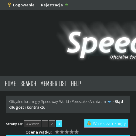
Logowanie
Rejestracja
HOME
SEARCH
MEMBER LIST
HELP
Błąd
Oficjalne forum gry Speedway-World
›
Pozostałe
›
Archiwum
›
długości kontraktu !
Wątek zamknięty
Strony (3):
« Wstecz
1
2
3
Ocena wątku: