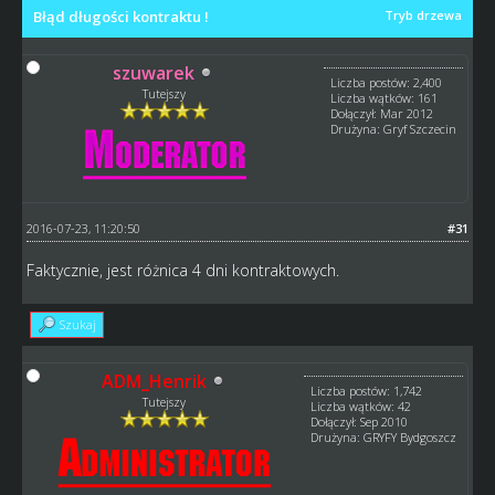
Błąd długości kontraktu !
Tryb drzewa
szuwarek
Liczba postów: 2,400
Tutejszy
Liczba wątków: 161
Dołączył: Mar 2012
Drużyna: Gryf Szczecin
2016-07-23, 11:20:50
#31
Faktycznie, jest różnica 4 dni kontraktowych.
Szukaj
ADM_Henrik
Liczba postów: 1,742
Tutejszy
Liczba wątków: 42
Dołączył: Sep 2010
Drużyna: GRYFY Bydgoszcz