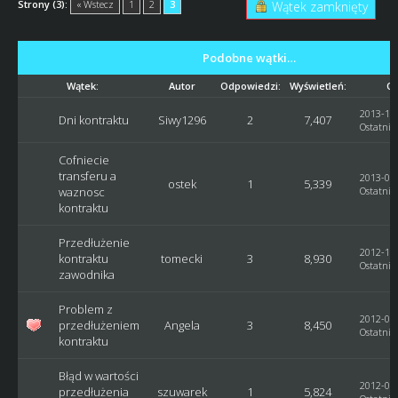
Strony (3):
« Wstecz
1
2
3
Wątek zamknięty
Podobne wątki…
Wątek:
Autor
Odpowiedzi:
Wyświetleń:
Os
2013-12-
Dni kontraktu
Siwy1296
2
7,407
Ostatni 
Cofniecie
transferu a
2013-03-
ostek
1
5,339
waznosc
Ostatni 
kontraktu
Przedłużenie
2012-11-
kontraktu
tomecki
3
8,930
Ostatni 
zawodnika
Problem z
2012-07-
przedłużeniem
Angela
3
8,450
Ostatni 
kontraktu
Błąd w wartości
2012-06-
przedłużenia
szuwarek
1
5,824