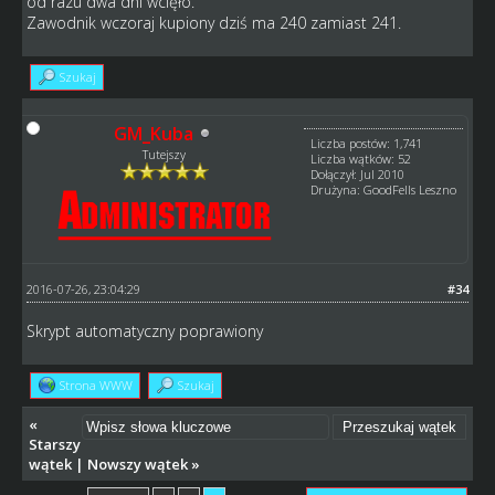
od razu dwa dni wcięło.
Zawodnik wczoraj kupiony dziś ma 240 zamiast 241.
Szukaj
GM_Kuba
Liczba postów: 1,741
Tutejszy
Liczba wątków: 52
Dołączył: Jul 2010
Drużyna: GoodFells Leszno
2016-07-26, 23:04:29
#34
Skrypt automatyczny poprawiony
Strona WWW
Szukaj
«
Starszy
wątek
|
Nowszy wątek
»