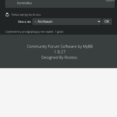
Ostatni 
kontraktu
Pokaż wersję do druku
Skocz do:
Użytkownicy przeglądający ten wątek: 1 gości
Community Forum Software by
MyBB
1.8.27
Designed By
Rooloo
.