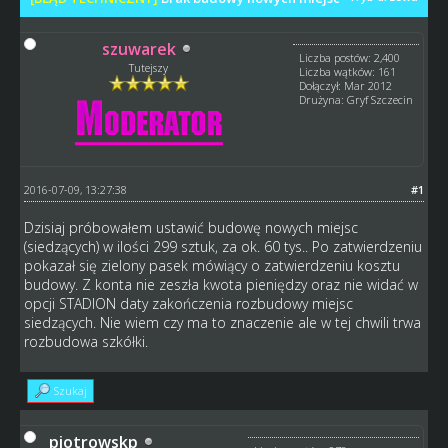
szuwarek
Liczba postów: 2,400
Tutejszy
Liczba wątków: 161
Dołączył: Mar 2012
Drużyna: Gryf Szczecin
2016-07-09, 13:27:38
#1
Dzisiaj próbowałem ustawić budowę nowych miejsc
(siedzących) w ilości 299 sztuk, za ok. 60 tys.. Po zatwierdzeniu
pokazał się zielony pasek mówiący o zatwierdzeniu kosztu
budowy. Z konta nie zeszła kwota pieniędzy oraz nie widać w
opcji STADION daty zakończenia rozbudowy miejsc
siedzących. Nie wiem czy ma to znaczenie ale w tej chwili trwa
rozbudowa szkółki.
Szukaj
piotrowskp