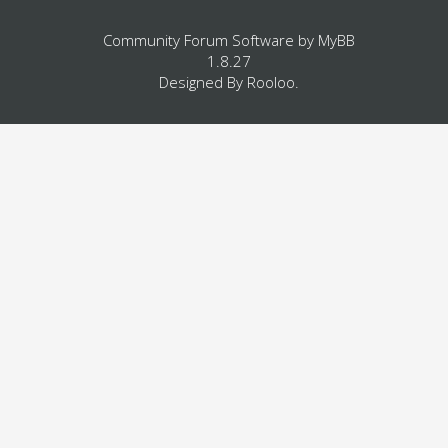
Community Forum Software by
MyBB
1.8.27
Designed By
Rooloo
.