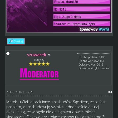
Szukaj
szuwarek
Liczba postów: 2,400
Tutejszy
Liczba wątków: 161
Dołączył: Mar 2012
Drużyna: Gryf Szczecin
2016-07-10, 11:12:29
#4
Marek, u Ciebie brak innych rozbudów. Sądziłem, że to jest
problem, że rozbudowuję szkółkę jednocześnie a tutaj
okazuje się, że w ogóle nie da się wybudować miejsc
siedzących. Ciekawe czy stojące zachowują się tak samo ?