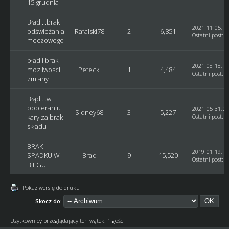
15 grudnia
Błąd ...brak
2021-11-05, 17
odświeżania
Rafalski78
2
6,851
Ostatni post
:
R
meczowego
błąd i brak
2021-08-18, 13
mozliwosci
Petecki
1
4,484
Ostatni post
:
G
zmiany
Błąd ...w
pobieraniu
2021-05-31, 21
Sidney68
3
5,227
kary za brak
Ostatni post
:
G
składu
BRAK
2019-01-19, 12
SPADKU W
Brad
9
15,520
Ostatni post
:
G
BIEGU
Pokaż wersję do druku
Skocz do:
Użytkownicy przeglądający ten wątek: 1 gości