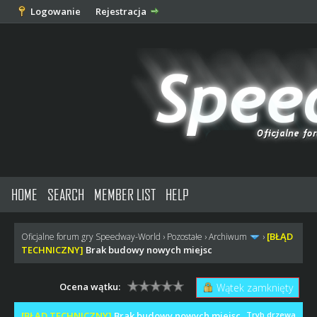
Logowanie
Rejestracja
HOME
SEARCH
MEMBER LIST
HELP
[BŁĄD
Oficjalne forum gry Speedway-World
›
Pozostałe
›
Archiwum
›
TECHNICZNY]
Brak budowy nowych miejsc
Ocena wątku:
Wątek zamknięty
[BŁĄD TECHNICZNY]
Brak budowy nowych miejsc
Tryb drzewa