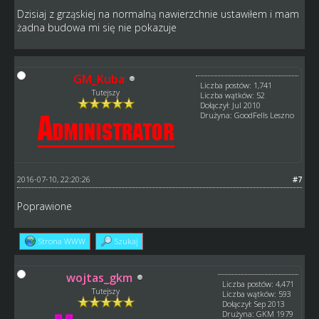
Dzisiaj z grząskiej na normalną nawierzchnie ustawiłem i mam
żadna budowa mi się nie pokazuje
GM_Kuba
Liczba postów: 1,741
Tutejszy
Liczba wątków: 52
Dołączył: Jul 2010
Drużyna: GoodFells Leszno
2016-07-10, 22:20:26
#7
Poprawione
Strona WWW
Szukaj
wojtas_gkm
Liczba postów: 4,471
Tutejszy
Liczba wątków: 593
Dołączył: Sep 2013
Drużyna: GKM 1979