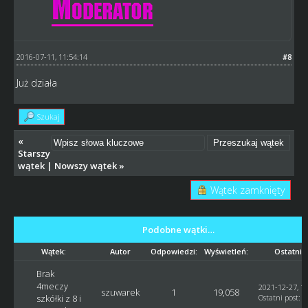
2016-07-11, 11:54:14
#8
Już działa
Szukaj
«
Starszy
wątek
|
Nowszy wątek
»
Wątek zamknięty
Podobne wątki…
Wątek:
Autor
Odpowiedzi:
Wyświetleń:
Ostatni 
Brak
4meczy
2021-12-27, 11
szuwarek
1
19,058
szkółki z 8 i
Ostatni post
:
G