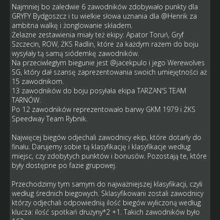
Najmniej bo zaledwie 6 zawodników zdobywało punkty dla
GRYFY Bydgoszcz i tu wielkie słowa uznania dla @Henrik za
ambitna walkę i żonglowanie składem.
Żelazne zestawienia miały też ekipy: Apator Toruń, Gryf
Szczecin, ROW, ŻKS Radlin, które za każdym razem do boju
wysyłały tą samą siódemkę zawodników.
Na przeciwległym biegunie jest @
jacekpulo
i jego Werewolves
SG, który dał szansę zaprezentowania swoich umiejętności aż
15 zawodnikom.
13 zawodników do boju posyłała ekipa TARZAN'S TEAM
TARNÓW.
Po 12 zawodników reprezentowało barwy GKM 1979 i ŻKS
Speedway Team Rybnik.
Najwięcej biegów odjechali zawodnicy ekip, które dotarły do
finału. Darujemy sobie tą klasyfikację i klasyfikacje według
miejsc, czy zdobytych punktów i bonusów. Pozostają te, które
były dostępne po fazie grupowej.
Przechodzimy tym samym do najważniejszej klasyfikacji, czyli
według średnich biegowych. Sklasyfikowani zostali zawodnicy
którzy odjechali odpowiednią ilość biegów wyliczoną według
klucza: ilość spotkań drużyny*2 +1. Takich zawodników było