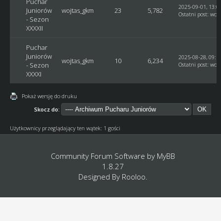
Puchar
2025-09-01, 13:0
Juniorów
wojtas_gkm
23
5,782
Ostatni post
:
woj
- Sezon
XXXXII
Puchar
Juniorów
2025-08-28, 09:1
wojtas_gkm
10
6,234
- Sezon
Ostatni post
:
woj
XXXXI
Pokaż wersję do druku
Skocz do:
Użytkownicy przeglądający ten wątek: 1 gości
Community Forum Software by
MyBB
1.8.27
Designed By
Rooloo
.