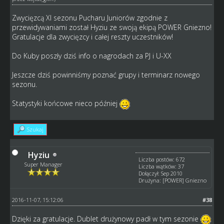
Zwycięzcą XI sezonu Pucharu Juniorów zgodnie z
przewidywaniami został Hyziu ze swoją ekipą POWER Gniezno!
Gratulacje dla zwycięzcy i całej reszty uczestników!
Do Kuby poszły dziś info o nagrodach za PJ i U-XX
Jeszcze dziś powinniśmy poznać grupy i terminarz nowego
sezonu.
Statystyki końcowe nieco później
Szukaj
Hyziu
Liczba postów: 672
Super Manager
Liczba wątków: 37
Dołączył: Sep 2010
Drużyna: [POWER] Gniezno
2016-11-07, 15:12:06
#38
Dzięki za gratulacje. Dublet drużynowy padł w tym sezonie