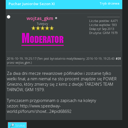
Puchar Juniorów Sezon XI
Tryb drzewa
wojtas_gkm
Liczba postów: 4,471
Tutejszy
Liczba wątków: 593
Dołączył: Sep 2013
Drużyna: GKM 1979
2016-10-19, 19:25:17
#31
(Ten post był ostatnio modyfikowany: 2016-10-19, 19:25:43
przez
wojtas_gkm
.)
Za dwa dni mecze rewanżowe półfinałów i zostanie tylko
wielki finał, a nim niemal na sto procent znajdzie się POWER
Gniezno, który zmierzy się z kims z dwójki TARZAN'S TEAM
TARNÓW, GKM 1979.
Tymczasem przypominam o zapisach na kolejny
sezon:
http://www.speedway-
world.pl/forum/showt...2#pid68692
Szukaj