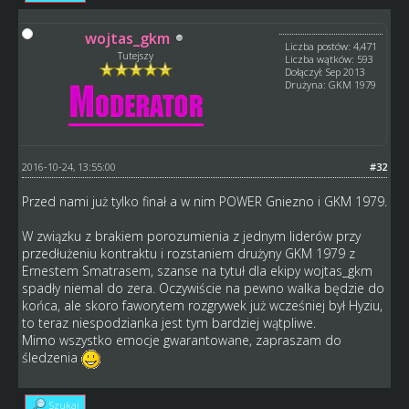
wojtas_gkm
Liczba postów: 4,471
Tutejszy
Liczba wątków: 593
Dołączył: Sep 2013
Drużyna: GKM 1979
2016-10-24, 13:55:00
#32
Przed nami już tylko finał a w nim POWER Gniezno i GKM 1979.
W związku z brakiem porozumienia z jednym liderów przy
przedłużeniu kontraktu i rozstaniem drużyny GKM 1979 z
Ernestem Smatrasem, szanse na tytuł dla ekipy wojtas_gkm
spadły niemal do zera. Oczywiście na pewno walka będzie do
końca, ale skoro faworytem rozgrywek już wcześniej był Hyziu,
to teraz niespodzianka jest tym bardziej wątpliwe.
Mimo wszystko emocje gwarantowane, zapraszam do
śledzenia
Szukaj