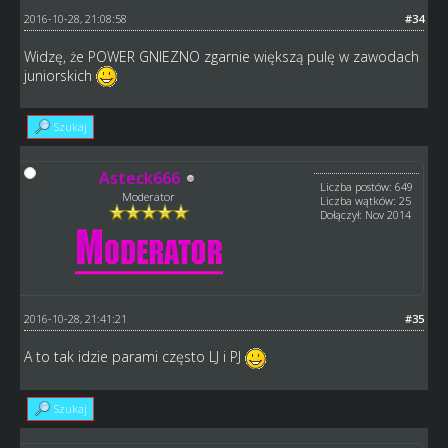
2016-10-28, 21:08:58
#34
Widzę, że POWER GNIEZNO zgarnie większą pulę w zawodach
juniorskich
Szukaj
Asteck666
Liczba postów: 649
Moderator
Liczba wątków: 25
Dołączył: Nov 2014
2016-10-28, 21:41:21
#35
A to tak idzie parami często LJ i PJ
Szukaj