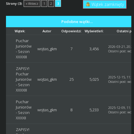
Strony (3):
« Wstecz
1
2
3
Wątek zamknięty
Podobne wątki…
Wątek:
Autor
Odpowiedzi:
Wyświetleń:
Ostatni po
Puchar
Juniorów
2026-03-21, 20:2
wojtas_gkm
7
3,456
- Sezon
Ostatni post
:
woj
XXXXIII
ZAPISY!
Puchar
2025-12-15, 11:1
Juniorów
wojtas_gkm
25
5,025
Ostatni post
:
woj
- Sezon
XXXXIII
Puchar
Juniorów
2025-12-09, 11:1
wojtas_gkm
8
5,233
- Sezon
Ostatni post
:
woj
XXXXII
ZAPISY!