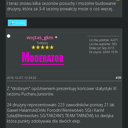
I teraz znowu kilka sezonów posuchy i mozolne budowanie
drużyny, która za 3-4 sezony powalczy może o coś więcej.
Szukaj
wojtas_gkm
Liczba postów: 4,471
Tutejszy
Liczba wątków: 593
Dołączył: Sep 2013
Drużyna: GKM 1979
2016-12-07, 12:34:32
#39
Z "drobnym" opóźnieniem prezentuję końcowe statystyki XI
sezonu Pucharu Juniorów.
24 drużyny reprezentowało 223 zawodników poniżej 21 lat.
Gaweł Halamski(Orliki Forodn/Werewolves SG) i Kamil
Szlaz(Werewolves SG/TARZAN'S TEAM TARNÓW), to dwójka
która punkty zdobywała dla dwóch ekip.