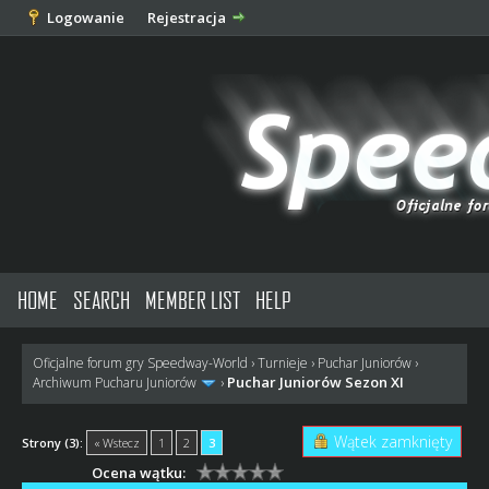
Logowanie
Rejestracja
HOME
SEARCH
MEMBER LIST
HELP
Oficjalne forum gry Speedway-World
›
Turnieje
›
Puchar Juniorów
›
Puchar Juniorów Sezon XI
Archiwum Pucharu Juniorów
›
Wątek zamknięty
Strony (3):
« Wstecz
1
2
3
Ocena wątku: