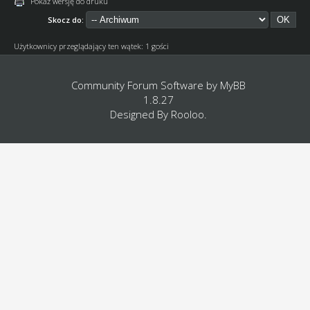
Pokaż wersję do druku
Skocz do:
Użytkownicy przeglądający ten wątek: 1 gości
Community Forum Software by
MyBB
1.8.27
Designed By
Rooloo
.