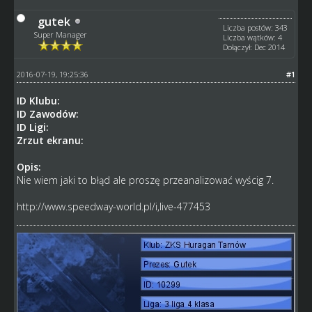
gutek
Liczba postów: 343
Super Manager
Liczba wątków: 4
Dołączył: Dec 2014
2016-07-19, 19:25:36
#1
ID Klubu:
ID Zawodów:
ID Ligi:
Zrzut ekranu:
Opis:
Nie wiem jaki to błąd ale proszę przeanalizować wyścig 7.
http://www.speedway-world.pl/i,live-477453