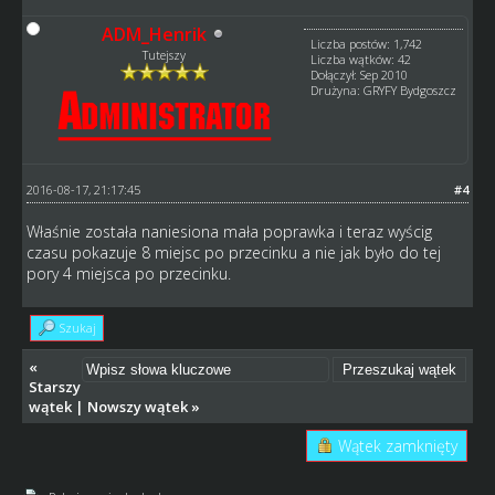
ADM_Henrik
Liczba postów: 1,742
Tutejszy
Liczba wątków: 42
Dołączył: Sep 2010
Drużyna: GRYFY Bydgoszcz
2016-08-17, 21:17:45
#4
Właśnie została naniesiona mała poprawka i teraz wyścig
czasu pokazuje 8 miejsc po przecinku a nie jak było do tej
pory 4 miejsca po przecinku.
Szukaj
«
Starszy
wątek
|
Nowszy wątek
»
Wątek zamknięty