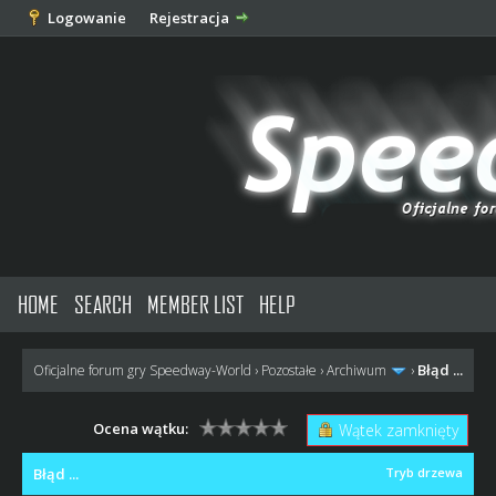
Logowanie
Rejestracja
HOME
SEARCH
MEMBER LIST
HELP
Błąd ...
Oficjalne forum gry Speedway-World
›
Pozostałe
›
Archiwum
›
Ocena wątku:
Wątek zamknięty
Błąd ...
Tryb drzewa