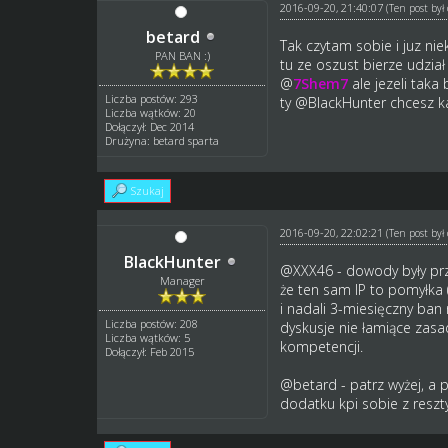
2016-09-20, 21:40:07
(Ten post by
betard
Tak czytam sobie i juz nie
PAN BAN :)
tu ze oszust bierze udział
@
7Shem7
ale jezeli taka 
Liczba postów: 293
ty @
BlackHunter
chcesz ka
Liczba wątków: 20
Dołączył: Dec 2014
Drużyna: betard sparta
Szukaj
2016-09-20, 22:02:21
(Ten post by
BlackHunter
@XXX46 - dowody były prze
Manager
że ten sam IP to pomyłka (
i nadali 3-miesięczny ban
Liczba postów: 208
dyskusje nie łamiące zasad
Liczba wątków: 5
kompetencji.
Dołączył: Feb 2015
@
betard
- patrz wyżej, a 
dodatku kpi sobie z reszt