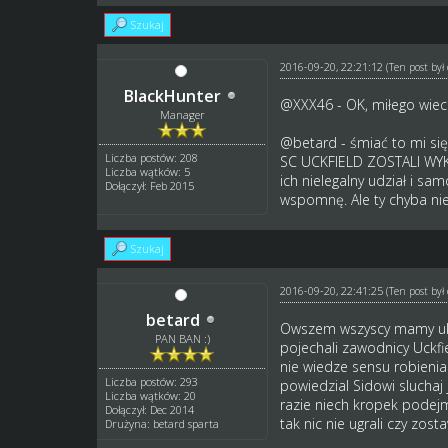
Szukaj
2016-09-20, 22:21:12
(Ten post by
BlackHunter
@XXX46 - OK, miłego wiec
Manager
@
betard
- śmiać to mi si
Liczba postów: 208
SC UCKFIELD ZOSTALI WYKL
Liczba wątków: 5
ich nielegalny udział i sa
Dołączył: Feb 2015
wspomnę. Ale ty chyba nie
Szukaj
2016-09-20, 22:41:25
(Ten post by
betard
Owszem wszyscy mamy ukła
PAN BAN :)
pojechali zawodnicy Uckfie
nie wiedze sensu robienia
Liczba postów: 293
powiedzial Sidowi sluchaj 
Liczba wątków: 20
razie niech kropek podejm
Dołączył: Dec 2014
tak nic nie ugrali czy zosta
Drużyna: betard sparta