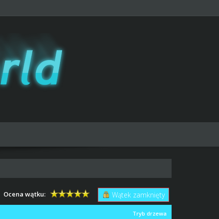
Ocena wątku:
Wątek zamknięty
Tryb drzewa