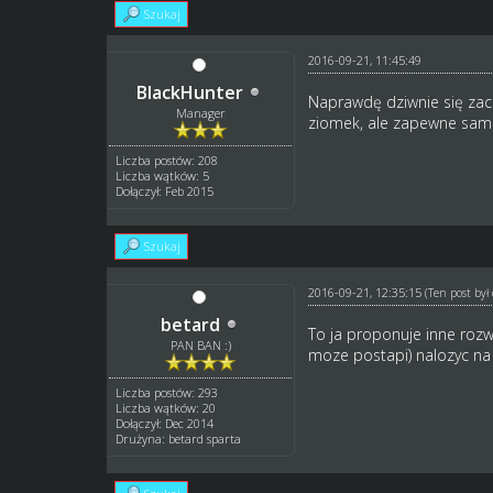
Szukaj
2016-09-21, 11:45:49
BlackHunter
Naprawdę dziwnie się zach
Manager
ziomek, ale zapewne sami 
Liczba postów: 208
Liczba wątków: 5
Dołączył: Feb 2015
Szukaj
2016-09-21, 12:35:15
(Ten post by
betard
To ja proponuje inne rozwi
PAN BAN :)
moze postapi) nalozyc na
Liczba postów: 293
Liczba wątków: 20
Dołączył: Dec 2014
Drużyna: betard sparta