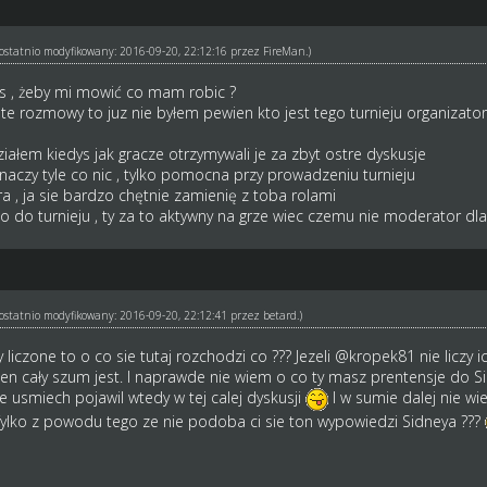
ł ostatnio modyfikowany: 2016-09-20, 22:12:16 przez
FireMan
.)
es , żeby mi mowić co mam robic ?
m te rozmowy to juz nie byłem pewien kto jest tego turnieju organizat
iałem kiedys jak gracze otrzymywali je za zbyt ostre dyskusje
naczy tyle co nic , tylko pomocna przy prowadzeniu turnieju
 , ja sie bardzo chętnie zamienię z toba rolami
o do turnieju , ty za to aktywny na grze wiec czemu nie moderator dla
ł ostatnio modyfikowany: 2016-09-20, 22:12:41 przez
betard
.)
 liczone to o co sie tutaj rozchodzi co ??? Jezeli @
kropek81
nie liczy 
n cały szum jest. I naprawde nie wiem o co ty masz prentensje do Si
e usmiech pojawil wtedy w tej calej dyskusji
I w sumie dalej nie wi
ylko z powodu tego ze nie podoba ci sie ton wypowiedzi Sidneya ???