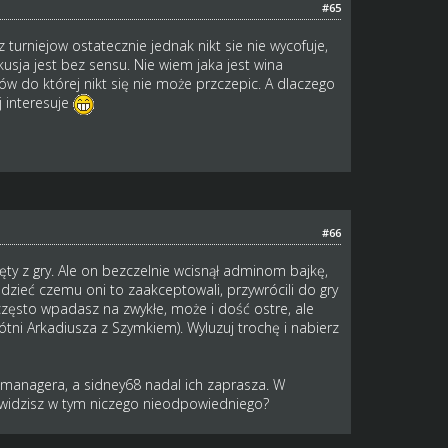
#65
z turniejow ostatecznie jednak nikt sie nie wycofuje,
usja jest bez sensu. Nie wiem jaka jest wina
inów do której nikt się nie może przczepic. A dlaczego
 interesuje
#66
y z gry. Ale on bezczelnie wcisnął adminom bajkę,
edzieć czemu oni to zaakceptowali, przywrócili do gry
często wpadasz na zwykłe, może i dość ostre, ale
ótni Arkadiusza z Szymkiem). Wyluzuj trochę i nabierz
ch managera, a sidney68 nadal ich zaprasza. W
e widzisz w tym niczego nieodpowiedniego?