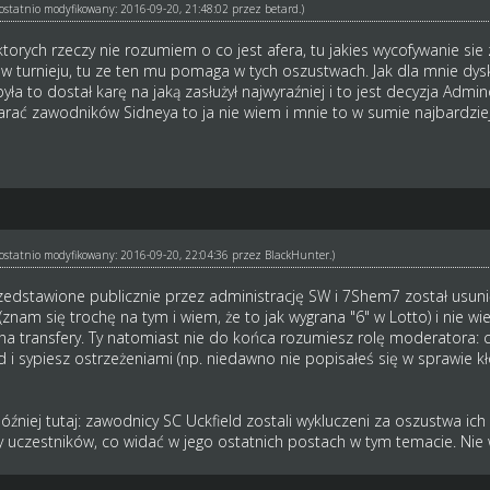
ł ostatnio modyfikowany: 2016-09-20, 21:48:02 przez
betard
.)
ktorych rzeczy nie rozumiem o co jest afera, tu jakies wycofywanie sie 
 w turnieju, tu ze ten mu pomaga w tych oszustwach. Jak dla mnie dysk
była to dostał karę na jaką zasłużył najwyraźniej i to jest decyzja Adm
rać zawodników Sidneya to ja nie wiem i mnie to w sumie najbardziej
ł ostatnio modyfikowany: 2016-09-20, 22:04:36 przez
BlackHunter
.)
dstawione publicznie przez administrację SW i 7Shem7 został usunięt
znam się trochę na tym i wiem, że to jak wygrana "6" w Lotto) i nie wi
 na transfery. Ty natomiast nie do końca rozumiesz rolę moderatora: 
 i sypiesz ostrzeżeniami (np. niedawno nie popisałeś się w sprawie kł
później tutaj: zawodnicy SC Uckfield zostali wykluczeni za oszustwa i
y uczestników, co widać w jego ostatnich postach w tym temacie. Ni