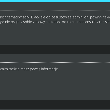
akich tematów sorki Black ale od oszustow sa admini oni powinni takic
tyle nie psujmy sobie zabawy na koniec bo to nie ma sensu ! zaraz si
atnim poście masz pewną informacje