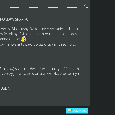
#1
 WROCŁAW SPARTA.
wały 24 drużyny. W kolejnym sezonie liczba ta
w 24 ekipy. Był to zarazem ostatni sezon kiedy
skromna osoba
nownie wystartowało po 32 drużyny. Sezon 8 to
taszów) startują również w aktualnym 11 sezonie.
tety zrezygnowała ze startu w związku z powolnym
LUBLIN.
Odpowiedz