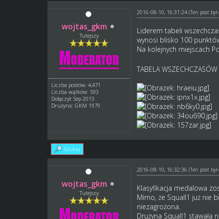
2016-08-10, 16:31:24
(Ten post by
wojtas_gkm
Liderem tabeli wszechcza
Tutejszy
wynosi blisko 100 punktó
Na kolejnych miejscach P
TABELA WSZECHCZASÓW
Liczba postów: 4,471
Liczba wątków: 593
Dołączył: Sep 2013
Drużyna: GKM 1979
Szukaj
2016-08-10, 16:32:36
(Ten post by
wojtas_gkm
Klasyfikacja medalowa zo
Tutejszy
Mimo, że Squall1 już nie 
niezagrożona.
Drużyna Squall1 stawała 