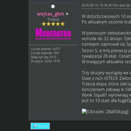
2016-08-10, 16:30:30
(Ten post by
wojtas_gkm
W dotychczasowych 10 sez
Tutejszy
Po aktualnym sezonie lic
W pierwszym debiutanckim
wzrosła do 32 drużyn. Tyl
turniejem zajmował się S
Liczba postów: 4,471
Sezon 5, a mój pierwszy j
Liczba wątków: 593
rywalizacja 28 ekip. Osta
Dołączył: Sep 2013
Drużyna: GKM 1979
W trwającym aktualnie se
Trzy drużyny wystąpiły we
Dwie z nich ASTECK Zielo
Trzecia ekipa, która zali
kończeniem zabawy w SW 
Wynik Squall1 wyrównają w 
Jest to 10 start dla Kuge
Szukaj