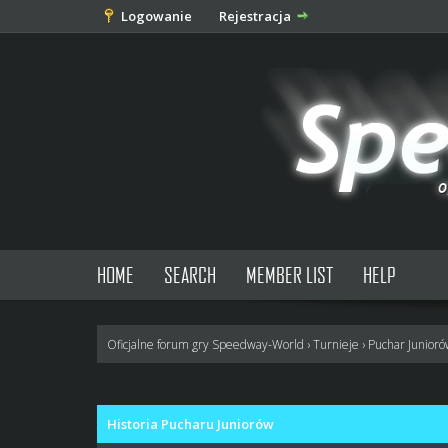
Logowanie
Rejestracja
HOME
SEARCH
MEMBER LIST
HELP
Oficjalne forum gry Speedway-World
›
Turnieje
›
Puchar Junior
0 głosów - średnia: 0
1
2
3
4
5
Historia Pucharu Juniorów