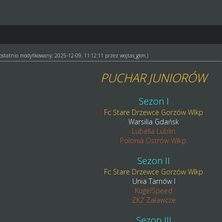
ł ostatnio modyfikowany: 2025-12-09, 11:12:11 przez
wojtas_gkm
.)
PUCHAR JUNIORÓW
Sezon I
Fc Stare Drzewce Gorzów Wlkp
Warsilia Gdańsk
Lubella Lublin
Polonia Ostrów Wlkp.
Sezon II
Fc Stare Drzewce Gorzów Wlkp
Unia Tarnów I
KugelSpeed
ZKŻ Załawcze
Sezon III