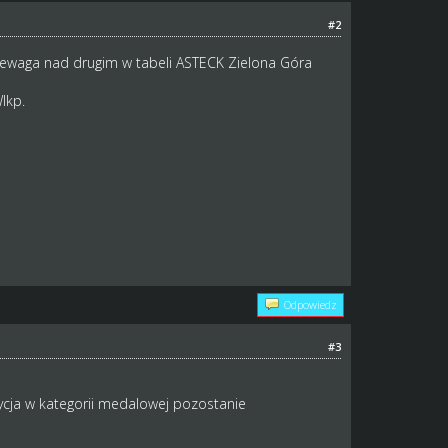
#2
zewaga nad drugim w tabeli ASTECK Zielona Góra
Wlkp.
Odpowiedz
#3
zycja w kategorii medalowej pozostanie