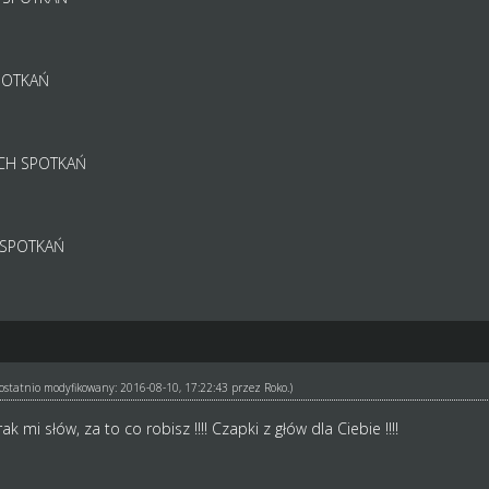
POTKAŃ
CH SPOTKAŃ
 SPOTKAŃ
ł ostatnio modyfikowany: 2016-08-10, 17:22:43 przez
Roko
.)
 mi słów, za to co robisz !!!! Czapki z głów dla Ciebie !!!!