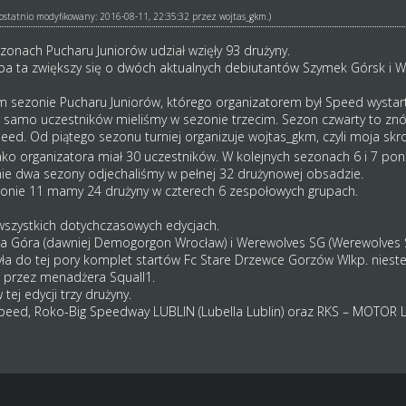
ł ostatnio modyfikowany: 2016-08-11, 22:35:32 przez
wojtas_gkm
.)
onach Pucharu Juniorów udział wzięły 93 drużyny.
zba ta zwiększy się o dwóch aktualnych debiutantów Szymek Górsk i
 sezonie Pucharu Juniorów, którego organizatorem był Speed wystarto
e samo uczestników mieliśmy w sezonie trzecim. Sezon czwarty to znó
peed. Od piątego sezonu turniej organizuje wojtas_gkm, czyli moja 
ako organizatora miał 30 uczestników. W kolejnych sezonach 6 i 7 po
tnie dwa sezony odjechaliśmy w pełnej 32 drużynowej obsadzie.
zonie 11 mamy 24 drużyny w czterech 6 zespołowych grupach.
 wszystkich dotychczasowych edycjach.
na Góra (dawniej Demogorgon Wrocław) i Werewolves SG (Werewolves S
czyła do tej pory komplet startów Fc Stare Drzewce Gorzów Wlkp. nies
przez menadżera Squall1.
tej edycji trzy drużyny.
lSpeed, Roko-Big Speedway LUBLIN (Lubella Lublin) oraz RKS – MOTOR 