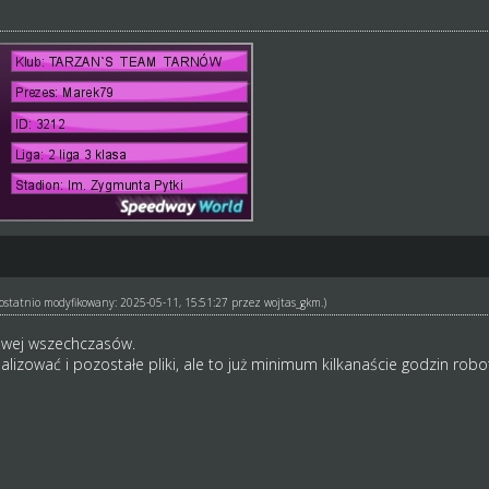
ł ostatnio modyfikowany: 2025-05-11, 15:51:27 przez
wojtas_gkm
.)
lowej wszechczasów.
lizować i pozostałe pliki, ale to już minimum kilkanaście godzin robot