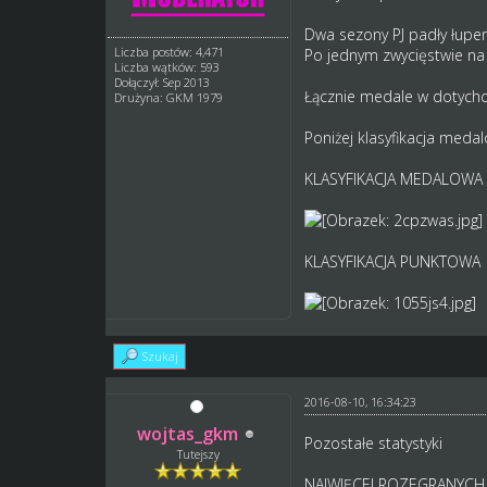
Dwa sezony PJ padły łupe
Liczba postów: 4,471
Po jednym zwycięstwie na
Liczba wątków: 593
Dołączył: Sep 2013
Łącznie medale w dotych
Drużyna: GKM 1979
Poniżej klasyfikacja meda
KLASYFIKACJA MEDALOWA
KLASYFIKACJA PUNKTOWA
Szukaj
2016-08-10, 16:34:23
wojtas_gkm
Pozostałe statystyki
Tutejszy
NAJWIĘCEJ ROZEGRANYCH