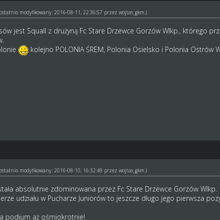
ł ostatnio modyfikowany: 2016-08-11, 22:36:57 przez
wojtas_gkm
.)
sów jest Squall z drużyną Fc Stare Drzewce Gorzów Wlkp., którego pr
w.
olonie
kolejno POLONIA ŚREM, Polonia Osielsko i Polonia Ostrów 
ł ostatnio modyfikowany: 2016-08-10, 16:32:49 przez
wojtas_gkm
.)
stała absolutnie zdominowana przez Fc Stare Drzewce Gorzów Wlkp.
bierze udziału w Pucharze Juniorów to jeszcze długo jego pierwsza po
na podium aż ośmiokrotnie!