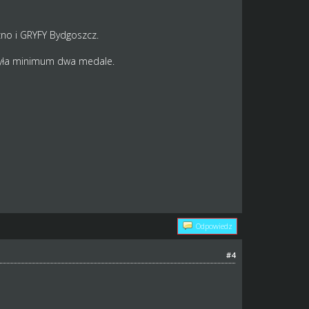
no i GRYFY Bydgoszcz.
była minimum dwa medale.
Odpowiedz
#4