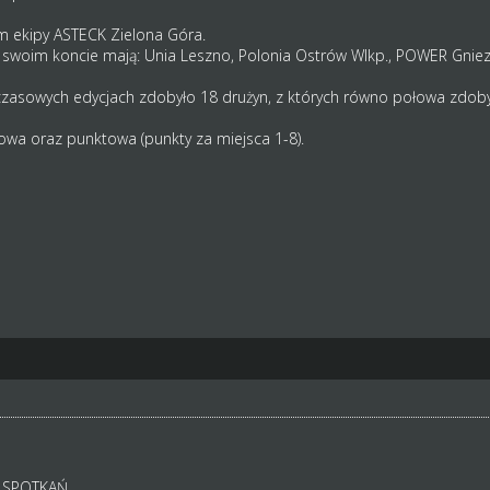
m ekipy ASTECK Zielona Góra.
 swoim koncie mają: Unia Leszno, Polonia Ostrów Wlkp., POWER Gniez
czasowych edycjach zdobyło 18 drużyn, z których równo połowa zdo
lowa oraz punktowa (punkty za miejsca 1-8).
 SPOTKAŃ