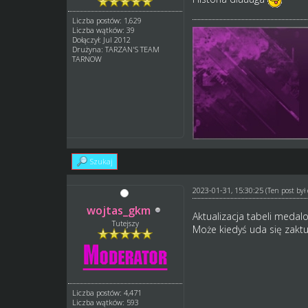
Liczba postów: 1,629
Liczba wątków: 39
Dołączył: Jul 2012
Drużyna: TARZAN'S TEAM
TARNOW
Szukaj
2023-01-31, 15:30:25
(Ten post by
wojtas_gkm
Aktualizacja tabeli meda
Tutejszy
Może kiedyś uda się zaktua
Liczba postów: 4,471
Liczba wątków: 593