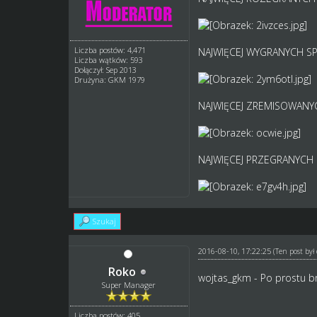
Liczba postów: 4,471
NAJWIĘCEJ WYGRANYCH S
Liczba wątków: 593
Dołączył: Sep 2013
Drużyna: GKM 1979
NAJWIĘCEJ ZREMISOWANY
NAJWIĘCEJ PRZEGRANYCH
Szukaj
2016-08-10, 17:22:25
(Ten post by
Roko
wojtas_gkm - Po prostu brak
Super Manager
Liczba postów: 405