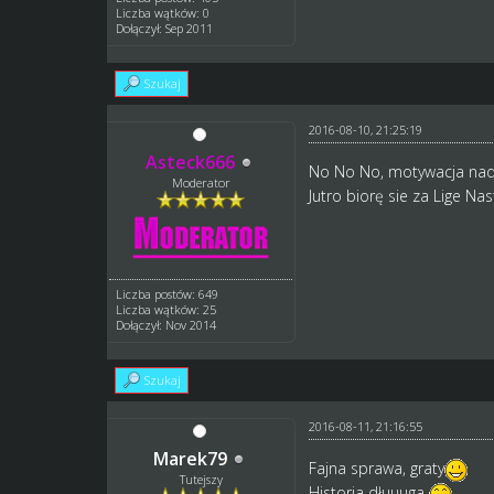
Liczba wątków: 0
Dołączył: Sep 2011
Szukaj
2016-08-10, 21:25:19
Asteck666
No No No, motywacja na
Moderator
Jutro biorę sie za Lige Na
Liczba postów: 649
Liczba wątków: 25
Dołączył: Nov 2014
Szukaj
2016-08-11, 21:16:55
Marek79
Fajna sprawa, graty
Tutejszy
Historia dłuuuga