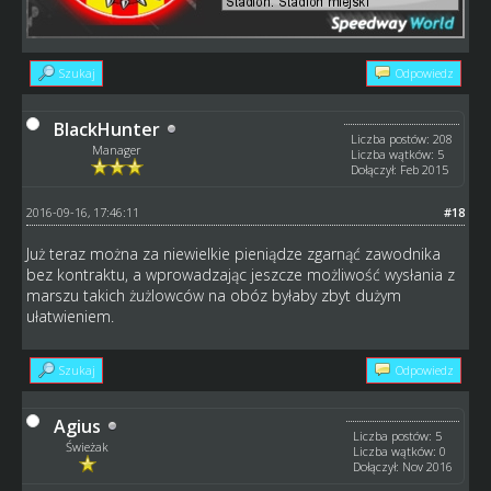
Szukaj
Odpowiedz
BlackHunter
Liczba postów: 208
Manager
Liczba wątków: 5
Dołączył: Feb 2015
2016-09-16, 17:46:11
#18
Już teraz można za niewielkie pieniądze zgarnąć zawodnika
bez kontraktu, a wprowadzając jeszcze możliwość wysłania z
marszu takich żużlowców na obóz byłaby zbyt dużym
ułatwieniem.
Szukaj
Odpowiedz
Agius
Liczba postów: 5
Świeżak
Liczba wątków: 0
Dołączył: Nov 2016