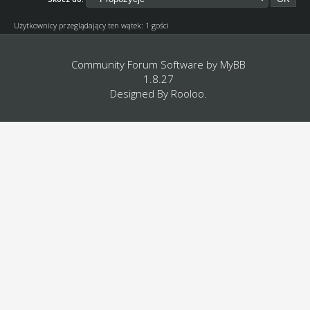
Użytkownicy przeglądający ten wątek: 1 gości
Community Forum Software by
MyBB
1.8.27
Designed By
Rooloo
.