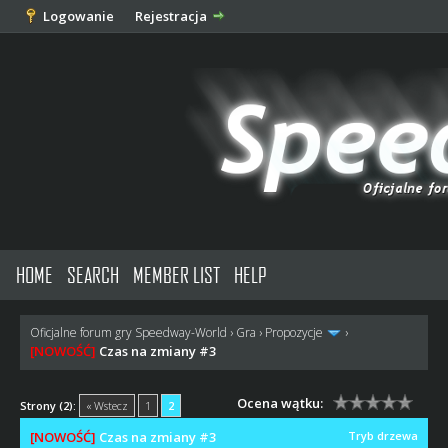
Logowanie
Rejestracja
HOME
SEARCH
MEMBER LIST
HELP
Oficjalne forum gry Speedway-World
›
Gra
›
Propozycje
›
[NOWOŚĆ]
Czas na zmiany #3
Ocena wątku:
Strony (2):
« Wstecz
1
2
[NOWOŚĆ]
Czas na zmiany #3
Tryb drzewa