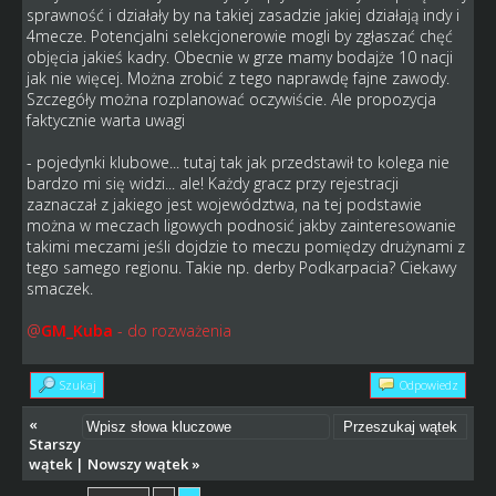
sprawność i działały by na takiej zasadzie jakiej działają indy i
4mecze. Potencjalni selekcjonerowie mogli by zgłaszać chęć
objęcia jakieś kadry. Obecnie w grze mamy bodajże 10 nacji
jak nie więcej. Można zrobić z tego naprawdę fajne zawody.
Szczegóły można rozplanować oczywiście. Ale propozycja
faktycznie warta uwagi
- pojedynki klubowe... tutaj tak jak przedstawił to kolega nie
bardzo mi się widzi... ale! Każdy gracz przy rejestracji
zaznaczał z jakiego jest województwa, na tej podstawie
można w meczach ligowych podnosić jakby zainteresowanie
takimi meczami jeśli dojdzie to meczu pomiędzy drużynami z
tego samego regionu. Takie np. derby Podkarpacia? Ciekawy
smaczek.
@
GM_Kuba
- do rozważenia
Szukaj
Odpowiedz
«
Starszy
wątek
|
Nowszy wątek
»