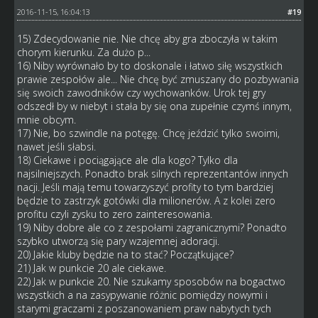
2016-11-15, 16:04:13
#19
15) Zdecydowanie nie. Nie chcę aby gra zboczyła w takim
chorym kierunku. Za dużo p...
16) Niby wyrównało by to doskonale i łatwo siłę wszystkich
prawie zespołów ale... Nie chcę być zmuszany do pozbywania
się swoich zawodników czy wychowanków. Urok tej gry
odszedł by w niebyt i stała by się ona zupełnie czymś innym,
mnie obcym.
17) Nie, bo szwindle na potęgę. Chcę jeździć tylko swoimi,
nawet jeśli słabsi.
18) Ciekawe i pociągające ale dla kogo? Tylko dla
najsilniejszych. Ponadto brak silnych reprezentantów innych
nacji. Jeśli mają temu towarzyszyć profity to tym bardziej
będzie to zastrzyk gotówki dla milionerów. A z kolei zero
profitu czyli zysku to zero zainteresowania.
19) Niby dobre ale co z zespołami zagranicznymi? Ponadto
szybko utworzą się pary wzajemnej adoracji.
20) Jakie kluby będzie na to stać? Początkujące?
21) Jak w punkcie 20 ale ciekawe.
22) Jak w punkcie 20. Nie szukamy sposobów na bogactwo
wszystkich a na zasypywanie różnic pomiędzy nowymi i
starymi graczami z poszanowaniem praw nabytych tych