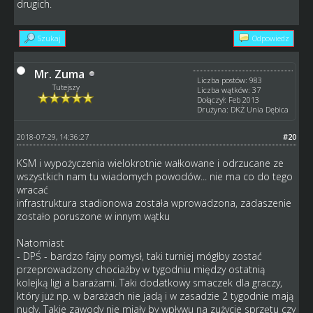
drugich.
Szukaj
Odpowiedz
Mr. Zuma
Liczba postów: 983
Tutejszy
Liczba wątków: 37
Dołączył: Feb 2013
Drużyna: DKŻ Unia Dębica
2018-07-29, 14:36:27
#20
KSM i wypożyczenia wielokrotnie wałkowane i odrzucane ze
wszystkich nam tu wiadomych powodów... nie ma co do tego
wracać
infrastruktura stadionowa została wprowadzona, zadaszenie
zostało poruszone w innym wątku
Natomiast
- DPŚ - bardzo fajny pomysł, taki turniej mógłby zostać
przeprowadzony chociażby w tygodniu między ostatnią
kolejką ligi a barażami. Taki dodatkowy smaczek dla graczy,
który już np. w barażach nie jadą i w zasadzie 2 tygodnie mają
nudy. Takie zawody nie miały by wpływu na zużycie sprzętu czy