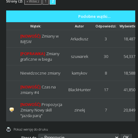
Strony (2):
« Wstecz
1
2
Podobne wątki…
Wątek:
Autor
Odpowiedzi:
Wyświetleń
[NOWOŚĆ]
Zmiany w
Arkadiusz
3
18,487
IMJSW
[POPRAWKA]
Zmiany
szuwarek
30
54,337
graficzne w biegu
Niewidzoczne zmiany
kamykov
8
18,588
[NOWOŚĆ]
Czas na
BlackHunter
17
41,850
zmiany #4
[NOWOŚĆ]
Propozycja
Zmiany Nowy skill
zinekj
7
20,849
"jazda parą"
Pokaż wersję do druku
Skocz do: