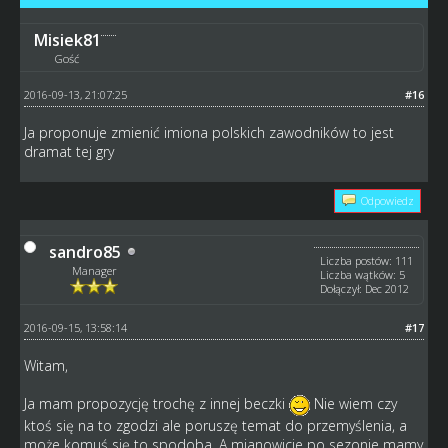
Misiek81
Gość
2016-09-13, 21:07:25
#16
Ja proponuje zmienić imiona polskich zawodników to jest
dramat tej gry
Odpowiedz
sandro85
Liczba postów: 111
Manager
Liczba wątków: 5
Dołączył: Dec 2012
2016-09-15, 13:58:14
#17
Witam,
Ja mam propozycję trochę z innej beczki
Nie wiem czy
ktoś się na to zgodzi ale poruszę temat do przemyślenia, a
może komuś się to spodoba. A mianowicie po sezonie mamy