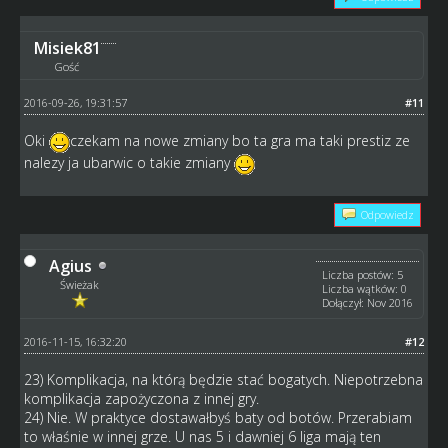
Misiek81
Gość
2016-09-26, 19:31:57
#11
Oki
czekam na nowe zmiany bo ta gra ma taki prestiz ze
nalezy ja ubarwic o takie zmiany
Odpowiedz
Agius
Liczba postów: 5
Świeżak
Liczba wątków: 0
Dołączył: Nov 2016
2016-11-15, 16:32:20
#12
23) Komplikacja, na którą będzie stać bogatych. Niepotrzebna
komplikacja zapożyczona z innej gry.
24) Nie. W praktyce dostawałbyś baty od botów. Przerabiam
to właśnie w innej grze. U nas 5 i dawniej 6 liga mają ten