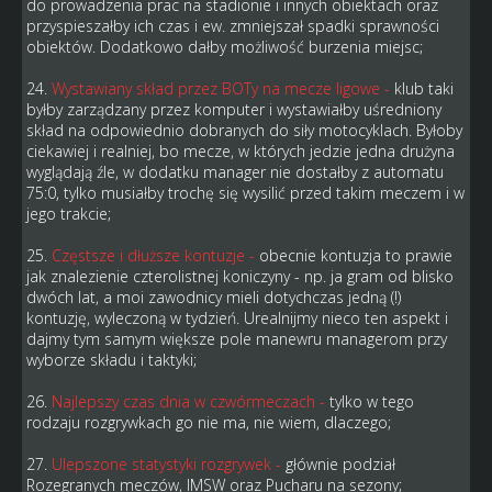
do prowadzenia prac na stadionie i innych obiektach oraz
przyspieszałby ich czas i ew. zmniejszał spadki sprawności
obiektów. Dodatkowo dałby możliwość burzenia miejsc;
24.
Wystawiany skład przez BOTy na mecze ligowe
-
klub taki
byłby zarządzany przez komputer i wystawiałby uśredniony
skład na odpowiednio dobranych do siły motocyklach. Byłoby
ciekawiej i realniej, bo mecze, w których jedzie jedna drużyna
wyglądają źle, w dodatku manager nie dostałby z automatu
75:0, tylko musiałby trochę się wysilić przed takim meczem i w
jego trakcie;
25.
Częstsze i dłuższe kontuzje -
obecnie kontuzja to prawie
jak znalezienie czterolistnej koniczyny - np. ja gram od blisko
dwóch lat, a moi zawodnicy mieli dotychczas jedną (!)
kontuzję, wyleczoną w tydzień. Urealnijmy nieco ten aspekt i
dajmy tym samym większe pole manewru managerom przy
wyborze składu i taktyki;
26.
Najlepszy czas dnia w czwórmeczach -
tylko w tego
rodzaju rozgrywkach go nie ma, nie wiem, dlaczego;
27.
Ulepszone statystyki rozgrywek -
głównie podział
Rozegranych meczów, IMSW oraz Pucharu na sezony;