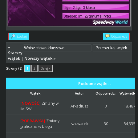
Szukaj
Odpowiedz
«
Starszy
wątek
|
Nowszy wątek
»
Strony (2):
1
2
Dalej »
Podobne wątki…
Wątek:
Autor
Odpowiedzi:
Wyświetleń
[NOWOŚĆ]
Zmiany w
Arkadiusz
3
18,487
IMJSW
[POPRAWKA]
Zmiany
szuwarek
30
54,335
graficzne w biegu