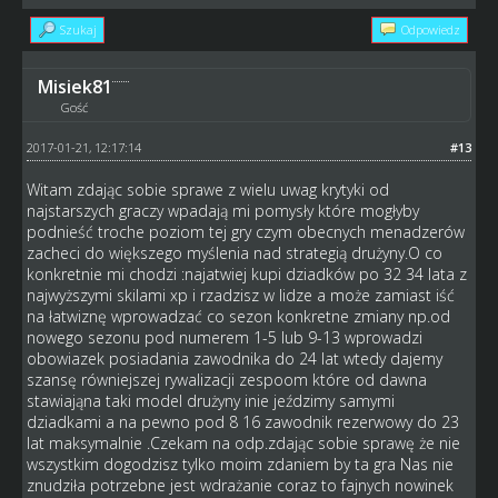
Szukaj
Odpowiedz
Misiek81
Gość
2017-01-21, 12:17:14
#13
Witam zdając sobie sprawe z wielu uwag krytyki od
najstarszych graczy wpadają mi pomysły które mogłyby
podnieść troche poziom tej gry czym obecnych menadzerów
zacheci do większego myślenia nad strategią drużyny.O co
konkretnie mi chodzi :najatwiej kupi dziadków po 32 34 lata z
najwyższymi skilami xp i rzadzisz w lidze a może zamiast iść
na łatwiznę wprowadzać co sezon konkretne zmiany np.od
nowego sezonu pod numerem 1-5 lub 9-13 wprowadzi
obowiazek posiadania zawodnika do 24 lat wtedy dajemy
szansę równiejszej rywalizacji zespoom które od dawna
stawiająna taki model drużyny inie jeździmy samymi
dziadkami a na pewno pod 8 16 zawodnik rezerwowy do 23
lat maksymalnie .Czekam na odp.zdając sobie sprawę że nie
wszystkim dogodzisz tylko moim zdaniem by ta gra Nas nie
znudziła potrzebne jest wdrażanie coraz to fajnych nowinek