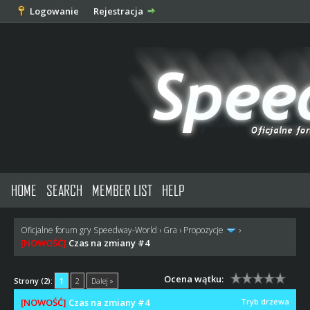
Logowanie
Rejestracja
HOME
SEARCH
MEMBER LIST
HELP
Oficjalne forum gry Speedway-World
›
Gra
›
Propozycje
›
[NOWOŚĆ]
Czas na zmiany #4
Ocena wątku:
Strony (2):
1
2
Dalej »
[NOWOŚĆ]
Czas na zmiany #4
Tryb drzewa