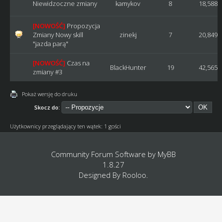
Niewidzoczne zmiany
kamykov
8
18,588
[NOWOŚĆ]
Propozycja
Zmiany Nowy skill
zinekj
7
20,849
"jazda parą"
[NOWOŚĆ]
Czas na
BlackHunter
19
42,565
zmiany #3
Pokaż wersję do druku
Skocz do:
Użytkownicy przeglądający ten wątek: 1 gości
Community Forum Software by
MyBB
1.8.27
Designed By
Rooloo
.