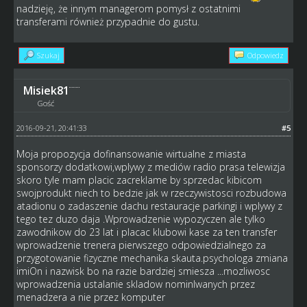
nadzieję, że innym managerom pomysł z ostatnimi
transferami również przypadnie do gustu.
Szukaj
Odpowiedz
Misiek81
Gość
2016-09-21, 20:41:33
#5
Moja propozycja dofinansowanie wirtualne z miasta
sponsorzy dodatkowi,wplywy z mediów radio prasa telewizja
skoro tyle mam placic zacreklame by sprzedac kibicom
swojprodukt niech to bedzie jak w rzeczywistosci rozbudowa
atadionu o zadaszenie dachu restauracje parkingi i wplywy z
tego tez duzo daja .Wprowadzenie wypozyczen ale tylko
zawodnikow do 23 lat i placac klubowi kase za ten transfer
wprowadzenie trenera pierwszego odpowiedzialnego za
przygotowanie fizyczne mechanika skauta.psychologa zmiana
imiOn i nazwisk bo na razie bardziej smiesza ...mozliwosc
wprowadzenia ustalanie skladow nominlwanych przez
menadzera a nie przez komputer