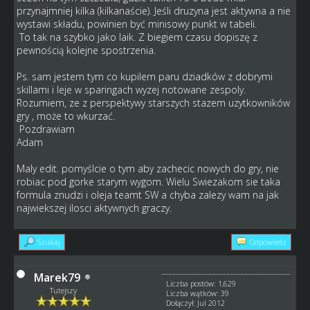
przynajmniej kilka (kilkanaście). Jeśli druzyna jest aktywna a nie
wystawi składu, powinien być minisowy punkt w tabeli.
To tak na szybko jako laik. Z biegiem czasu dopiszę z
pewnością kolejne spostrzenia.
Ps. sam jestem tym co kupilem paru dziadków z dobrymi
skillami i leje w sparingach wyzej notowane zespoly.
Rozumiem, ze z perspektywy starszych stazem uzytkowników
gry , może to wkurzać.
Pozdrawiam
Adam
Maly edit. pomyślcie o tym aby zachecic nowych do gry, nie
robiac pod gorke starym wygom. Wielu Swiezakom sie taka
formula znudzi i oleja teamt SW a chyba zalezy wam na jak
najwiekszej ilosci aktywnych graczy.
Szukaj
Odpowiedz
Marek79
Liczba postów: 1,629
Tutejszy
Liczba wątków: 39
Dołączył: Jul 2012