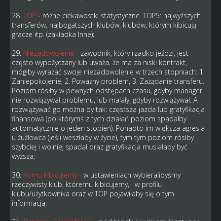
28.
TOP -
różne ciekawostki statystyczne. TOP5: najwyższych
transferów, najbogatszych klubów, klubów, którym kibicują
gracze itp. (zakładka Inne);
29.
Niezadowolenie -
zawodnik, który rzadko jeździ, jest
często wypożyczany lub uważa, że ma za niski kontrakt,
mógłby wyrażać swoje niezadowolenie w trzech stopniach: 1.
Zaniepokojenie, 2. Poważny problem, 3. Zażądanie transferu.
Poziom rósłby w pewnych odstępach czasu, gdyby manager
nie rozwiązywał problemu, lub malały, gdyby rozwiązywał. A
rozwiązywać go można by tak: częstsza jazda lub gratyfikacja
finansowa (po którymś z tych działań poziom spadałby
automatycznie o jeden stopień). Ponadto im większa agresja
u żużlowca (jeśli weszłaby w życie), tym tym poziom rósłby
szybciej i wolniej spadał oraz gratyfikacja musiałaby być
wyższa;
30.
Komu kibicujemy -
w ustawieniach wybieralibyśmy
rzeczywisty klub, któremu kibicujemy, i w profilu
klubu/użytkownika oraz w TOP pojawiłaby się o tym
informacja;