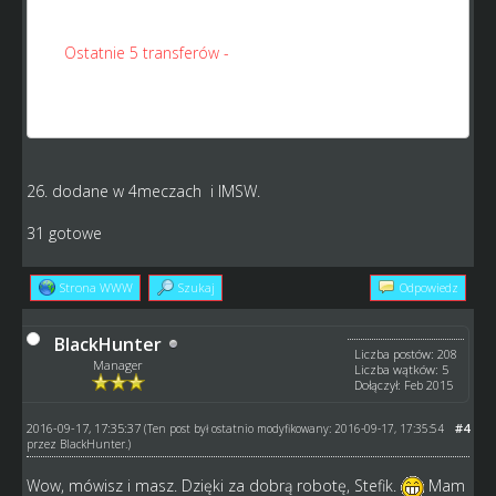
31.
Ostatnie 5 transferów -
pod tabelą i
wynikami/następną kolejką pojawiłoby się 5 ostatnich
transferów klubów z danej klasy. Mielibyśmy lekko
ułatwiony wgląd w wzmacnianie/osłabianie się rywali;
26. dodane w 4meczach i IMSW.
31 gotowe
Strona WWW
Szukaj
Odpowiedz
BlackHunter
Liczba postów: 208
Manager
Liczba wątków: 5
Dołączył: Feb 2015
2016-09-17, 17:35:37
#4
(Ten post był ostatnio modyfikowany: 2016-09-17, 17:35:54
przez
BlackHunter
.)
Wow, mówisz i masz. Dzięki za dobrą robotę, Stefik.
Mam