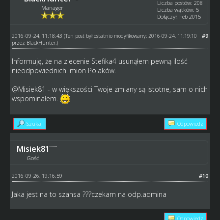
Liczba postów: 208
Manager
Liczba wątków: 5
Dołączył: Feb 2015
2016-09-24, 11:18:43
#9
(Ten post był ostatnio modyfikowany: 2016-09-24, 11:19:10
przez
BlackHunter
.)
Informuję, że na zlecenie Stefika4 usunąłem pewną ilość
nieodpowiednich imion Polaków.
@Misiek81 - w większości Twoje zmiany są istotne, sam o nich
wspominałem.
Szukaj
Odpowiedz
Misiek81
Gość
2016-09-26, 19:16:59
#10
Jaka jest na to szansa ???czekam na odp.admina
Odpowiedz