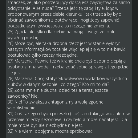
smaczek, że jako potrzebujący dostajesz zwycięstwa za samo
oddychanie. A że nuda? Trzeba jeść tę żabę i tyle. Idąc w
proponowanym przez ciebie kierunku i tak trzeba by było
obcinać zawodnikom z botów ręce i nogi żeby zapewnić
początkującym zwycięstwa a to niczego nie zmienia.
25) Zgoda ale tylko dla ciebie na twoją i twego zespołu
wyraźną prośbę.
26) Może być, ale taka drobna rzecz jest w stanie wyłożyć
naszych informatyków totalnie więc lepiej się w to nie bawić i
postulować tylko rzeczy niezbędne.
27) Marzenia. Pewnie też w kranie chciałbyś osobno ciepłą a
osobno zimna wodę. Trzeba zdać sobie sprawę z tego gdzie
się jest.
28) Marzenia. Chcę statystyk wpływów i wydatków wszystkich
klubów w danym sezonie i co z tego? Kto mi to da?
29) Żona mnie nie słucha, dzieci też a teraz jeszcze
zawodnicy? Nie!
30) Nie! To zwiększa antagonizmy a wolę zgodne
współistnienie.
31) Coś takiego chyba przeszło ( coś tam takiego widziałem w
przerwie między-sezonowej ) czy było a może nadal jest. Dla
mnie może być ale niezbędne nie jest.
32) Nie wiem, obojętne, można spróbować.