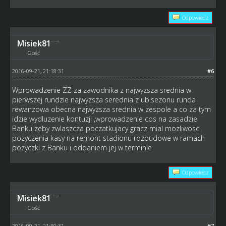
Odpowiedz
Misiek81
Gość
2016-09-21, 21:18:31
#6
Wprowadzenie ZZ za zawodnika z najwyzsza srednia w
pierwszej rundzie najwyzsza serednia z ub.sezonu runda
rewanzowa obecna najwyzsza srednia w zespole a co za tym
idzie wydluzenie kontuzji ,wprowadzenie cos na zasadzie
Banku zeby zwlaszcza poczatkujacy gracz mial mozliwosc
pozyczenia kasy na remont stadionu rozbudowe w ramach
pozyczki z Banku i oddaniem jej w terminie
Odpowiedz
Misiek81
Gość
2016-09-21, 21:30:31
#7