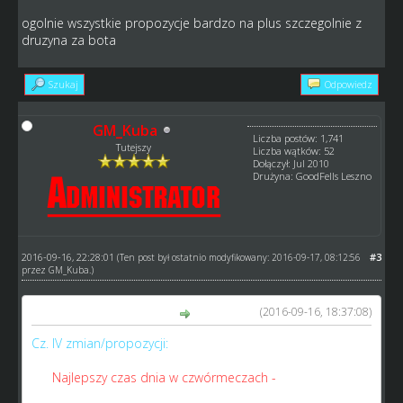
ogolnie wszystkie propozycje bardzo na plus szczegolnie z
druzyna za bota
Szukaj
Odpowiedz
GM_Kuba
Liczba postów: 1,741
Tutejszy
Liczba wątków: 52
Dołączył: Jul 2010
Drużyna: GoodFells Leszno
2016-09-16, 22:28:01
#3
(Ten post był ostatnio modyfikowany: 2016-09-17, 08:12:56
przez
GM_Kuba
.)
(2016-09-16, 18:37:08)
BlackHunter napisał(a):
Cz. IV zmian/propozycji:
26.
Najlepszy czas dnia w czwórmeczach -
tylko w tego
rodzaju rozgrywkach go nie ma, nie wiem, dlaczego;