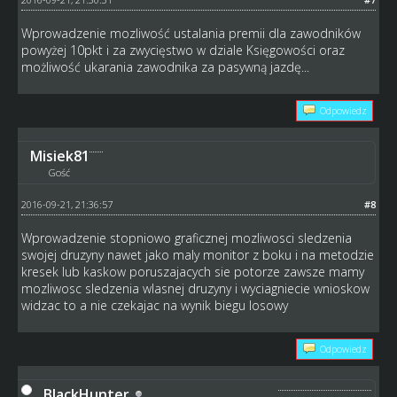
Wprowadzenie mozliwość ustalania premii dla zawodników
powyżej 10pkt i za zwycięstwo w dziale Księgowości oraz
możliwość ukarania zawodnika za pasywną jazdę...
Odpowiedz
Misiek81
Gość
2016-09-21, 21:36:57
#8
Wprowadzenie stopniowo graficznej mozliwosci sledzenia
swojej druzyny nawet jako maly monitor z boku i na metodzie
kresek lub kaskow poruszajacych sie potorze zawsze mamy
mozliwosc sledzenia wlasnej druzyny i wyciagniecie wnioskow
widzac to a nie czekajac na wynik biegu losowy
Odpowiedz
BlackHunter