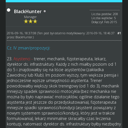
BlackHunter
Liczba postów: 208
Manager
Liczba wątków: 5
Dołączył: Feb 2015
2016-09-16, 18:37:08
#1
(Ten post był ostatnio modyfikowany: 2016-09-16, 18:46:37
przez
BlackHunter
.)
Cz. IV zmian/propozycji:
23.
Asystenci -
trener, mechanik, fizjoterapeuta, lekarz,
dyrektor ds. infrastruktury. Każdy z nich miałby poziom od 1
do 5 i znajdowałby się na liście asystentów (zakładka
Zawodnicy lub Klub). Im poziom wyższy, tym większa pensja i
jednocześnie wyższe umiejętności asystenta. Trener
powodowałby większy skok treningowy (od 1 do 3), mechanik
mniejszy spadek sprawności motocykla (bez mechanika nie
można by było naprawiać motocyklów; ogólnie działanie tego
asystenta jest jeszcze do przedyskutowania), fizjoterapeuta
mniejsze spadki sprawności/kondycji (asystent powiązany z
nowym systemem sprawności/kondycji, który jest w trakcie
formułowania), lekarz minimalnie skracałby czas leczenia
kontuzji, natomiast dyrektor ds. infrastruktury byłby niezbędny