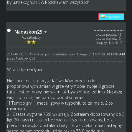
by uatrakcyjnich SW.Pozdrawiam wszystkich
Odpowiedz
Nadaskon25
Liczba postów: 12
Początkujący
Liczba wątków: 0
Dołączył: Jan 2017
2017-01-30, 16:41:47
#14
(Ten post był ostatnio modyfikowany: 2017-01-30, 18:13:10
przez
Nadaskon25
.)
Wita Orkan Gdynia.
Nie chce mi się przeglądać wątków, więc co do
proponowanych zmian w grze wtrymbole swoje 3 grosze
tutaj. Jestem nowy, nie wiem jak bywało poprzednio. Napiszę
więc co mi się nie bardzo podoba teraz.
1.Tempo gry. 1 mecz ligowy w tygodniu to za mało. 2 to
minimum.
2. Czeste wygrane 75:0 wkurzają. Zostałem dopasowany do 5
ligi, 20 klasy i niestety bez wielkich szans na awans, bo z
pierwsza dwojka dostalem baty i teraz czeka mnie nastepny
sezon na tym szczeblu, gdzie takich 75 0 bede mial