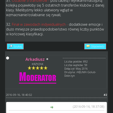
31.
Ostatnie 5 transferów -
pod tabelą i wynikami/następną
kolejką pojawiłoby się 5 ostatnich transferów klubów z danej
klasy. Mielibyśmy lekko ułatwiony wgląd w
wzmacnianie/osłabianie się rywali;
32.
Finał w zawodach indywidualnych -
dodatkowe emocje i
dużo mniejsze prawdopodobieństwo równej liczby punktów
w końcowej klasyfikacji.
Szukaj
Odpowiedz
Arkadiusz
Liczba postów: 892
KRZYZAK
Liczba wątków: 59
Dołączył: May 2016
Drużyna: ARJUMA Golub-
Dobrzyn
2016-09-16, 18:40:02
#2
(2016-09-16, 18:37:08)
BlackHunter napisał(a):