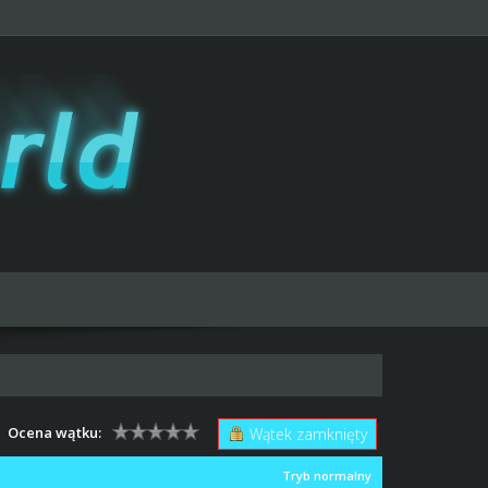
Ocena wątku:
Wątek zamknięty
Tryb normalny