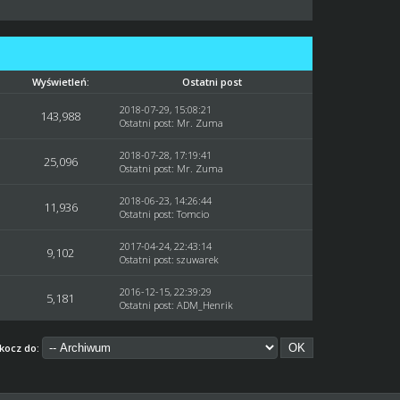
Wyświetleń:
Ostatni post
2018-07-29, 15:08:21
143,988
Ostatni post
:
Mr. Zuma
2018-07-28, 17:19:41
25,096
Ostatni post
:
Mr. Zuma
2018-06-23, 14:26:44
11,936
Ostatni post
:
Tomcio
2017-04-24, 22:43:14
9,102
Ostatni post
:
szuwarek
2016-12-15, 22:39:29
5,181
Ostatni post
:
ADM_Henrik
kocz do: