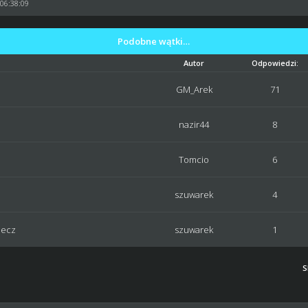
 06:38:09
Podobne wątki…
Autor
Odpowiedzi:
GM_Arek
71
nazir44
8
Tomcio
6
szuwarek
4
mecz
szuwarek
1
S