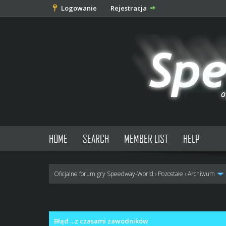
Logowanie
Rejestracja
HOME
SEARCH
MEMBER LIST
HELP
Oficjalne forum gry Speedway-World
›
Pozostałe
›
Archiwum
0 głosów - średnia: 0
1
2
3
4
5
Błąd ...z czasami zawodników