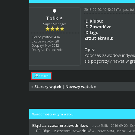
2016-09-20, 10:42:21
(Ten post by
Tofik
ID Klubu:
Super Manager
ID Zawodów:
ID Ligi:
Liczba postów: 484
Zrzut ekranu:
Liczba wątków: 28
Dołączył: Nov 2012
Opis:
Drużyna: Falubazole
Podczas zawodów indywidu
sie pogorszyły nawet w gr
Szukaj
«
Starszy wątek
|
Nowszy wątek
»
Wiadomości w tym wątku
Błąd ...z czasami zawodników
- przez
Tofik
- 2016-09-20, 10:
RE: Błąd ...z czasami zawodników
- przez
ADM_Henrik
- 201