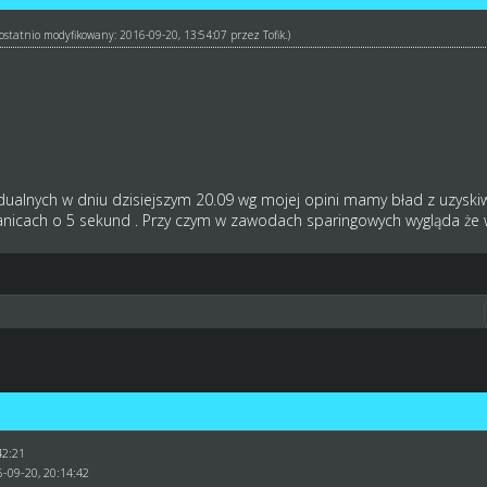
ł ostatnio modyfikowany: 2016-09-20, 13:54:07 przez
Tofik
.)
alnych w dniu dzisiejszym 20.09 wg mojej opini mamy bład z uzysk
anicach o 5 sekund . Przy czym w zawodach sparingowych wygląda że 
42:21
6-09-20, 20:14:42