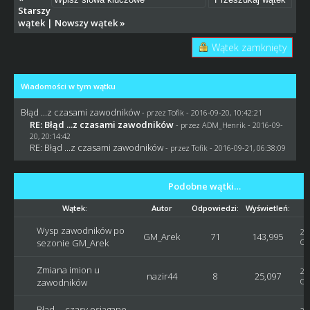
Starszy
wątek
|
Nowszy wątek
»
Wątek zamknięty
Wiadomości w tym wątku
Błąd ...z czasami zawodników
- przez
Tofik
- 2016-09-20, 10:42:21
RE: Błąd ...z czasami zawodników
- przez
ADM_Henrik
- 2016-09-
20, 20:14:42
RE: Błąd ...z czasami zawodników
- przez
Tofik
- 2016-09-21, 06:38:09
Podobne wątki…
Wątek:
Autor
Odpowiedzi:
Wyświetleń:
Wysp zawodników po
20
GM_Arek
71
143,995
sezonie GM_Arek
Os
Zmiana imion u
20
nazir44
8
25,097
zawodników
Os
Błąd ... czasy osiągane