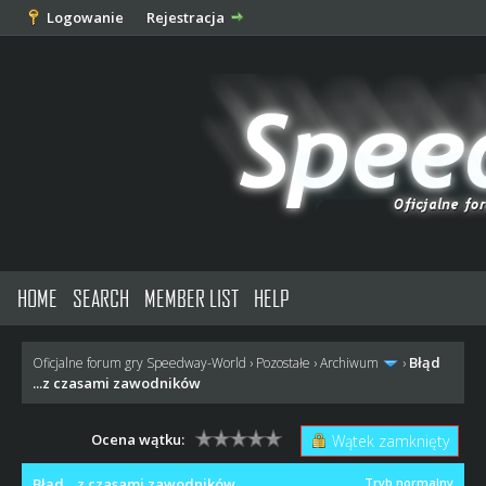
Logowanie
Rejestracja
HOME
SEARCH
MEMBER LIST
HELP
Błąd
Oficjalne forum gry Speedway-World
›
Pozostałe
›
Archiwum
›
...z czasami zawodników
Ocena wątku:
Wątek zamknięty
Błąd ...z czasami zawodników
Tryb normalny