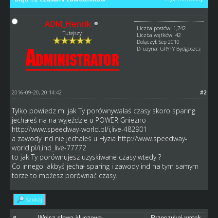
ADM_Henrik
Liczba postów: 1,742
Tutejszy
Liczba wątków: 42
Dołączył: Sep 2010
Drużyna: GRYFY Bydgoszcz
2016-09-20, 20:14:42
#2
Tylko powiedz mi jak Ty porównywałaś czasy skoro sparing
jechałeś na na wyjeździe u POWER Gniezno
http://www.speedway-world.pl/i,live-482901
a zawody ind nie jechałeś u Hyzia
http://www.speedway-
world.pl/i,ind_live-77772
to jak Ty porównujesz uzyskiwane czasy wtedy ?
Co innego jakbyś jechał sparing i zawody ind na tym samym
torze to możesz porównać czasy.
Szukaj
«