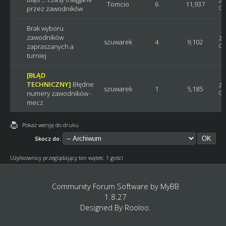
20
Tomcio
6
11,937
przez zawodników
Os
Brak wyboru
zawodników
20
szuwarek
4
9,102
zapraszanych a
Os
turniej
[BŁĄD
TECHNICZNY]
Błędne
20
szuwarek
1
5,185
numery zawodników -
Os
mecz
Pokaż wersję do druku
Skocz do:
Użytkownicy przeglądający ten wątek: 1 gości
Community Forum Software by
MyBB
1.8.27
Designed By
Rooloo
.