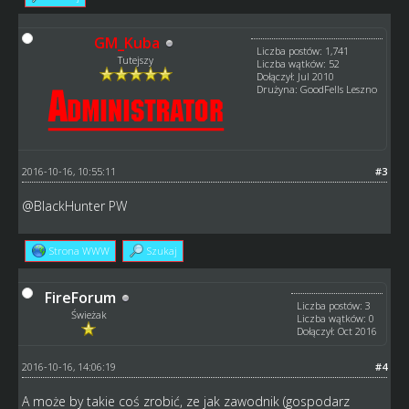
GM_Kuba
Liczba postów: 1,741
Tutejszy
Liczba wątków: 52
Dołączył: Jul 2010
Drużyna: GoodFells Leszno
2016-10-16, 10:55:11
#3
@
BlackHunter
PW
Strona WWW
Szukaj
FireForum
Liczba postów: 3
Świeżak
Liczba wątków: 0
Dołączył: Oct 2016
2016-10-16, 14:06:19
#4
A może by takie coś zrobić, ze jak zawodnik (gospodarz