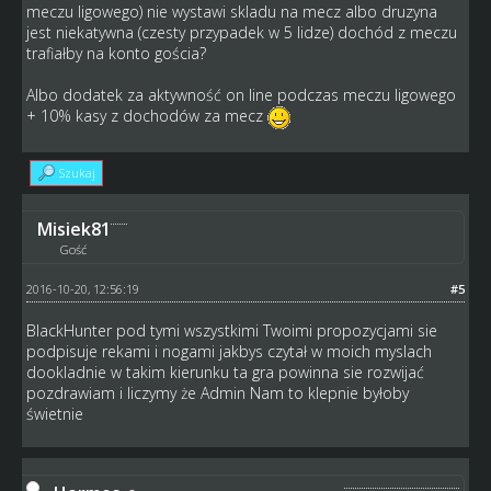
meczu ligowego) nie wystawi skladu na mecz albo druzyna
jest niekatywna (czesty przypadek w 5 lidze) dochód z meczu
trafiałby na konto gościa?
Albo dodatek za aktywność on line podczas meczu ligowego
+ 10% kasy z dochodów za mecz
Szukaj
Misiek81
Gość
2016-10-20, 12:56:19
#5
BlackHunter pod tymi wszystkimi Twoimi propozycjami sie
podpisuje rekami i nogami jakbys czytał w moich myslach
dookladnie w takim kierunku ta gra powinna sie rozwijać
pozdrawiam i liczymy że Admin Nam to klepnie byłoby
świetnie