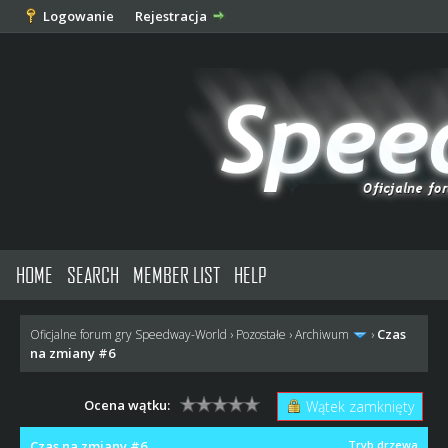
Logowanie
Rejestracja
HOME
SEARCH
MEMBER LIST
HELP
Czas
Oficjalne forum gry Speedway-World
›
Pozostałe
›
Archiwum
›
na zmiany #6
Ocena wątku:
Wątek zamknięty
Czas na zmiany #6
Tryb drzewa