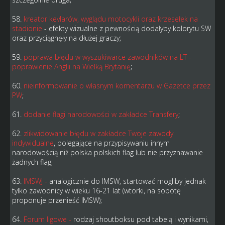
58.
kreator kevlarów, wyglądu motocykli oraz krzesełek na
stadionie
- efekty wizualne z pewnością dodałyby kolorytu SW
oraz przyciągnęły na dłużej graczy;
59.
poprawa błędu
w wyszukiwarce zawodników na LT -
poprawienie Anglii na Wielką Brytanię
;
60.
nieinformowanie o własnym komentarzu w Gazetce przez
PW
;
61.
dodanie flagi narodowości w zakładce Transfery
;
62.
zlikwidowanie błędu w zakładce Twoje zawody
indywidualne
, polegające na przypisywaniu innym
narodowością niż polska polskich flag lub nie przyznawanie
żadnych flag;
63.
IMSWJ -
analogicznie do IMSW, startować mogliby jednak
tylko zawodnicy w wieku 16-21 lat (wtorki, na sobotę
proponuje przenieść IMSW);
64.
Forum ligowe -
rodzaj shoutboksu pod tabelą i wynikami,