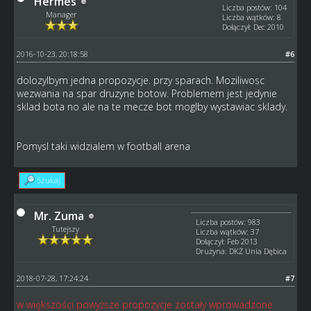
Hermes
Liczba postów: 104
Manager
Liczba wątków: 8
Dołączył: Dec 2010
2016-10-23, 20:18:58
#6
dolozylbym jedna propozycje. przy sparach. Moziliwosc
wezwania na spar druzyne botow. Problemem jest jedynie
sklad bota no ale na te mecze bot moglby wystawiac sklady.
Pomysl taki widzialem w football arena
Szukaj
Mr. Zuma
Liczba postów: 983
Tutejszy
Liczba wątków: 37
Dołączył: Feb 2013
Drużyna: DKŻ Unia Dębica
2018-07-28, 17:24:24
#7
w większości powyższe propozycje zostały wprowadzone