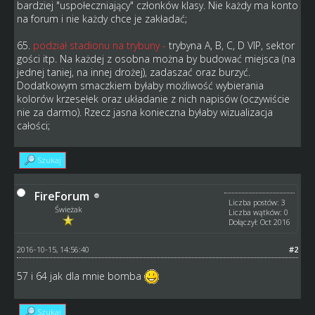
bardziej "uspołeczniający" członków klasy. Nie każdy ma konto
na forum i nie każdy chce je zakładać;
65.
podział stadionu na trybuny -
trybyna A, B, C, D VIP, sektor
gości itp. Na każdej z osobna można by budować miejsca (na
jednej taniej, na innej drożej), zadaszać oraz burzyć.
Dodatkowym smaczkiem byłaby możliwość wybierania
kolorów krzesełek oraz układanie z nich napisów (oczywiście
nie za darmo). Rzecz jasna konieczna byłaby wizualizacja
całości;
Szukaj
FireForum
Liczba postów: 3
Świeżak
Liczba wątków: 0
Dołączył: Oct 2016
2016-10-15, 14:56:40
#2
57 i 64 jak dla mnie bomba
Szukaj