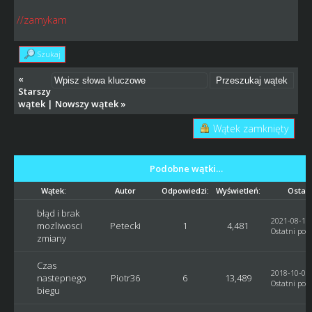
//zamykam
Szukaj
«
Starszy
wątek
|
Nowszy wątek
»
Wątek zamknięty
Podobne wątki…
Wątek:
Autor
Odpowiedzi:
Wyświetleń:
Ostatn
błąd i brak
2021-08-18,
mozliwosci
Petecki
1
4,481
Ostatni post
zmiany
Czas
2018-10-07,
nastepnego
Piotr36
6
13,489
Ostatni post
biegu