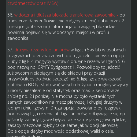
czwórmeczów oraz IMSW
;
56.
widoczna i dłuższa blokada transferowa zawodnika -
po
transferze dany żużlowiec nie mógłby zmienić klubu przez 2
miesiące (pół sezonu). Informacja o trwającej blokadzie
powinna pojawić się w widocznym miejscu w profilu
zawodnika;
57.
drużyna rezerw lub juniorów
w ligach 5-6 lub w osobnych
rozgrywkach przeznaczonych do tego celu - pierwsza opcja:
kluby z lig E-4 mogłyby wystawić drużynę rezerw w ligach 5-6
pod nazwą np. GRYFY Bydgoszcz II. Pozwoliłoby to jeździć
żużlowcom niełapiącym się do składu i przy okazji
przywróciłoby do życia szczególnie 6. ligę, gdzie większość
klubów to BOTy. Startować w tych drużynach mogliby wszyscy
juniorzy niezależnie od statystyk oraz max. 3 seniorów ze
śr/bieg np. 2 i poniżej. Nie można by było wystawić tych
samych zawodników na mecz pierwszej i drugiej drużyny w
jednym dniu ligowym. Druga opcja: powołano by rozgrywki
pod nazwą Liga rezerw lub Liga juniorów, odbywające się np.
w środy, zasady ligowe byłyby takie same jak w głównej lidze,
zasady meczowe byłyby takie same jak w opcji pierwszej.
Obie opcje dałyby możliwość dodatkowej walki o cele,
szczególnie druga;