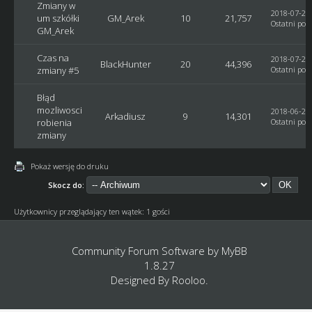
Zmiany w
2018-07-29,
um szkółki
GM_Arek
10
21,757
Ostatni post
GM_Arek
Czas na
2018-07-29,
BlackHunter
20
44,396
zmiany #5
Ostatni post
Błąd
mozliwosci
2018-06-29,
Arkadiusz
9
14,301
robienia
Ostatni post
zmiany
Pokaż wersję do druku
Skocz do:
Użytkownicy przeglądający ten wątek: 1 gości
Community Forum Software by
MyBB
1.8.27
Designed By
Rooloo
.