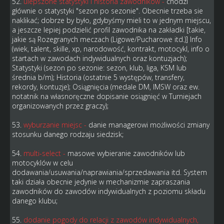
52.
ulepszone statystyki i historia zawodników -
chodzi
głównie o statystyki "sezon po sezonie". Obecnie trzeba sie
naklikać; dobrze by było, gdybyśmy mieli to w jednym miejscu,
a jeszcze lepiej podzielić profil zawodnika na zakładki [takie,
jakie są Rozegranych meczach (Ligowe/Pucharowe itd.)] Info
(wiek, talent, skille, xp, narodowość, kontrakt, motocykl, info o
startach w zawodach indywidualnych oraz kontuzjach);
Statystyki (sezon po sezonie: sezon, klub, liga, KSM lub
średnia b/m); Historia (ostatnie 5 występów, transfery,
rekordy, kontuzje); Osiągnięcia (medale DM, IMSW oraz ew.
notatnik na własnoręczne dopisanie osiągnięć w Turniejach
organizowanych przez graczy);
53.
wyburzanie miejsc -
danie managerowi możliwości zmiany
stosunku danego rodzaju siedzisk;
54.
multi-select -
masowe wybieranie zawodników lub
motocyklów w celu
dodawania/usuwania/naprawiania/sprzedawania itd. System
taki działa obecnie jedynie w mechanizmie zapraszania
zawodników do zawodów indywidualnych z poziomu składu
danego klubu;
55.
dodanie pogody do relacji z zawodów indywidualnych,