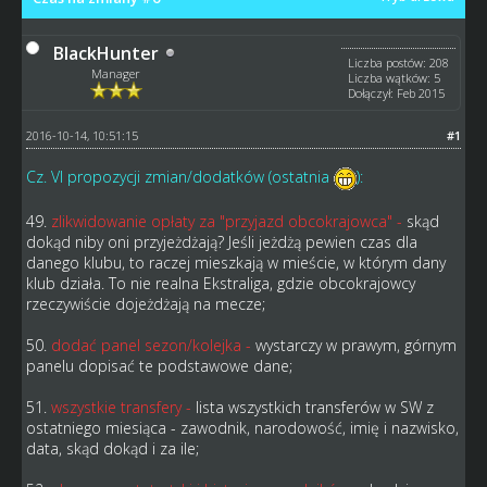
BlackHunter
Liczba postów: 208
Manager
Liczba wątków: 5
Dołączył: Feb 2015
2016-10-14, 10:51:15
#1
Cz. VI propozycji zmian/dodatków (ostatnia
):
49.
zlikwidowanie opłaty za "przyjazd obcokrajowca" -
skąd
dokąd niby oni przyjeżdżają? Jeśli jeżdżą pewien czas dla
danego klubu, to raczej mieszkają w mieście, w którym dany
klub działa. To nie realna Ekstraliga, gdzie obcokrajowcy
rzeczywiście dojeżdżają na mecze;
50.
dodać panel sezon/kolejka
-
wystarczy w prawym, górnym
panelu dopisać te podstawowe dane;
51.
wszystkie transfery -
lista wszystkich transferów w SW z
ostatniego miesiąca - zawodnik, narodowość, imię i nazwisko,
data, skąd dokąd i za ile;