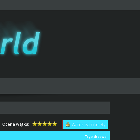
Ocena wątku:
Wątek zamknięty
Tryb drzewa