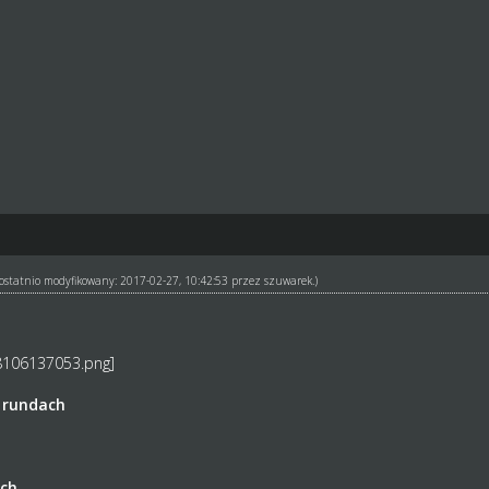
ł ostatnio modyfikowany: 2017-02-27, 10:42:53 przez
szuwarek
.)
 rundach
ach