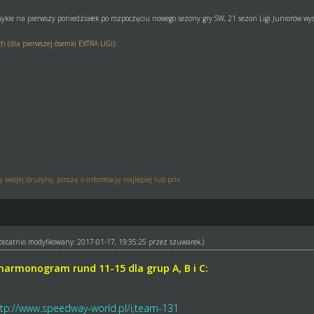
ykle na pierwszy poniedziałek po rozpoczęciu nowego sezony gry SW, 21 sezon Ligi Juniorów wy
 (dla pierwszej ósemki EXTRA LIGI):
swojej drużyny, proszę o informację najlepiej lub priv.
ł ostatnio modyfikowany: 2017-01-17, 19:35:25 przez
szuwarek
.)
harmonogram rund 11-15 dla grup A, B i C:
ttp://www.speedway-world.pl/i,team-131