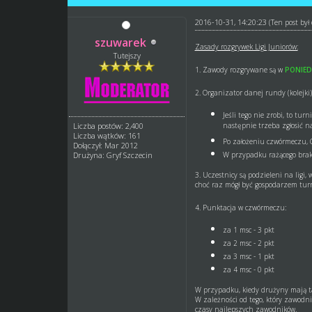
2016-10-31, 14:20:23
(Ten post by
szuwarek
Zasady rozgrywek Ligi Juniorów:
Tutejszy
1. Zawody rozgrywane są w
PONIED
2. Organizator danej rundy (kolejki
Jeśli tego nie zrobi, to t
następnie trzeba zgłosić n
Liczba postów: 2,400
Liczba wątków: 161
Po założeniu czwórmeczu, 
Dołączył: Mar 2012
W przypadku rażącego brak
Drużyna: Gryf Szczecin
3. Uczestnicy są podzieleni na ligi,
choć raz mógł być gospodarzem turn
4. Punktacja w czwórmeczu:
za 1 msc - 3 pkt
za 2 msc - 2 pkt
za 3 msc - 1 pkt
za 4 msc - 0 pkt
W przypadku, kiedy drużyny mają ta
W zależności od tego, który zawodni
czasy najlepszych zawodników.