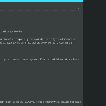
#1
rzedzającej kolejkę.
komunikować kto zorganizuje daną rundę aby nie było niedomówień, a
 rozstrzygający ma administrator gry po konsultacji z ADMINEM SW.
by chętnych do startu w rozgrywkach. Kolejki są podzielone tak, aby każdy
m kolejni aż do skutku. Gdyby i to nie rozstrzygnęło, liczą się najlepsze