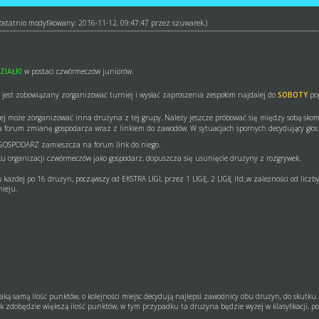
ł ostatnio modyfikowany: 2016-11-12, 09:47:47 przez
szuwarek
.)
ZIAŁKI
w postaci czwórmeczów juniorów.
) jest zobowiązany zorganizować turniej i wysłać zaproszenia zespołom najdalej do
SOBOTY
pop
urniej może zorganizować inna drużyna z tej grupy. Należy jeszcze próbować się między sobą s
a forum zmianę gospodarza wraz z linkiem do zawodów. W sytuacjach spornych decydujący głos
GOSPODARZ zamieszcza na forum link do niego.
u organizacji czwórmeczów jako gospodarz, dopuszcza się usunięcie drużyny z rozgrywek.
 w każdej po 16 drużyn, począwszy od EKSTRA LIGI, przez 1 LIGĘ, 2 LIGĘ itd..w zależności od licz
ieju.
ką samą ilość punktów, o kolejności miejsc decydują najlepsi zawodnicy obu drużyn, do skutku.
k zdobędzie większą ilość punktów, w tym przypadku ta drużyna będzie wyżej w klasyfikacji, pote