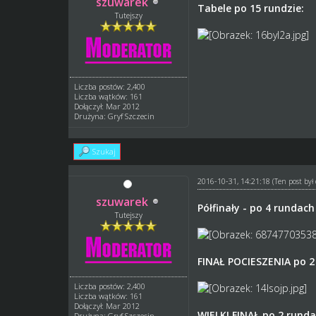
szuwarek
Tabele po 15 rundzie:
Tutejszy
Liczba postów: 2,400
Liczba wątków: 161
Dołączył: Mar 2012
Drużyna: Gryf Szczecin
Szukaj
2016-10-31, 14:21:18
(Ten post by
szuwarek
Półfinały - po 4 rundach
Tutejszy
FINAŁ POCIESZENIA po 2
Liczba postów: 2,400
Liczba wątków: 161
Dołączył: Mar 2012
WIELKI FINAŁ po 2 rund
Drużyna: Gryf Szczecin