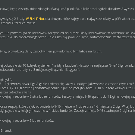
 finałowej będą zespoły, które zdobędą równą ilość punktów, o kolejności będzie decydować wyższa
ywały się 2 finały,
WIELKI FINAŁ
dla drużyn, które zajęły dwie najwyższe lokaty w półfinałach o
zespoły z trzecich miejsc.
a lub powracająca do rozgrywek, zaczyna od najniższej klasy rozgrywkowej w zależności od kol
 w stosunku do poprzedniego sezonu nie zgłosi się jakaś drużyna, automatycznie reszta zestawien
ny, prowadzący dany zespół winien powiadomić o tym fakcie na forum.
j odbędzie się 10 kolejek, systemem "każdy z każdym". Następnie najlepsza "8-ka" Eligi pojedzi
pocieszenia (u drużyn z 3 miejsc) czyli łącznie 16 tygodni.
hętnych):
-8 1 ligi stworzą nowa Ligę A gdzie zmierzy się każdy z każdym jak w sezonie zasadniczym (po 5 k
gi oraz 1,2 1 Ligi dostaną dodatkowy bonus 2 pkt na początek tabeli Ligii A. Z tego względu, że 
nie bezpośredni awans.
w kolejnym sezonie w Ekstra Lidze Juniorów. Zespoły z miejsc 9-16 spadną do 1 Ligi na kolejny se
rzą zespoły, które zajęły odpowiednio 9-16 miejsce w 1 Lidze oraz 1-8 miejsce z 2 Ligi. W tej Li
 Ligi pojedzie w kolejnym sezonie w 1 Lidze Juniorów. Zespoły z miejsc 9-16 spadną do 2 Ligi na k
w kolejnym sezonie w 2 Lidze Juniorów.
 15 rund.