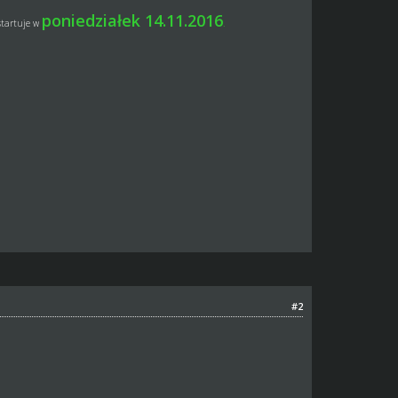
poniedziałek 14.11.2016
startuje w
.
#2