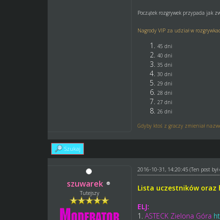
Początek rozgrywek przypada jak zw
Nagrody VIP za udział w rozgrywkach
45 dni
40 dni
35 dni
30 dni
29 dni
28 dni
27 dni
26 dni
Gdyby ktoś z graczy zmieniał nazwę 
Szukaj
2016-10-31, 14:20:45
(Ten post by
szuwarek
Lista uczestników oraz 
Tutejszy
ELJ:
1.
ASTECK Zielona Góra
h