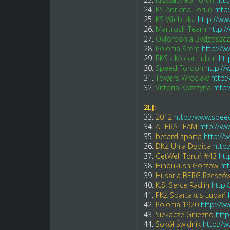
24.
KS Adriana Toruń
http
25.
KS Wieliczka
http://ww
26.
Martrosh Team
http:/
27.
Oxfordonia Bydgoszcz
28.
Polonia Śrem
http://w
29.
RKS - Motor Lublin
htt
30.
Speed Fordon
http://
31.
Towers Wrocław
http:
32.
Vittoria Korczyna
http
2LJ:
33.
2012
http://www.spee
34.
A.TERA TEAM
http://w
35.
betard sparta
http://
36.
DKŻ Unia Dębica
http
37.
GetWell Toruń #43
htt
38.
Hindukush Gorzow
ht
39.
Husaria BERG Rzeszó
40.
K.S. Serce Radlin
http:
41.
PKŻ Spartakus Lubań
42.
Polonia 1920
http://w
43.
Siekacze Gniezno
http
44.
Sokół Świdnik
http://