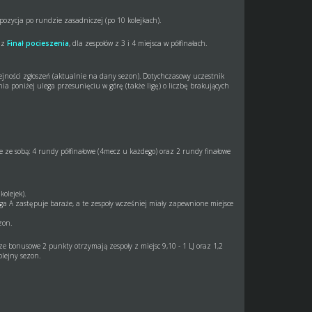
 pozycja po rundzie zasadniczej (po 10 kolejkach).
raz
Finał pocieszenia
, dla zespołów z 3 i 4 miejsca w półfinałach.
ejności zgłoszeń (aktualnie na dany sezon). Dotychczasowy uczestnik
ia poniżej ulega przesunięciu w górę (także ligę) o liczbę brakujących
e ze sobą: 4 rundy półfinałowe (4mecz u każdego) oraz 2 rundy finałowe
olejek).
Liga A zastępuje baraże, a te zespoły wcześniej miały zapewnione miejsce
zon.
dze bonusowe 2 punkty otrzymają zespoły z miejsc 9,10 - 1 LJ oraz 1,2
olejny sezon.