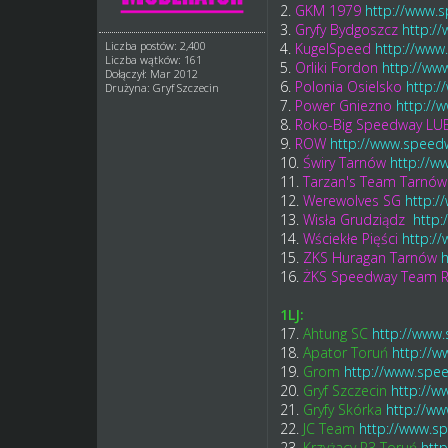
2.
GKM 1979
http://www.s
3.
Gryfy Bydgoszcz
http:/
Liczba postów: 2,400
4.
KugelSpeed
http://www
Liczba wątków: 161
5.
Orliki Fordon
http://ww
Dołączył: Mar 2012
6.
Polonia Osielsko
http:/
Drużyna: Gryf Szczecin
7.
Power Gniezno
http://
8.
Roko-Big Speedway LU
9.
ROW
http://www.speedw
10.
Świry Tarnów
http://w
11.
Tarzan's Team Tarnów
12.
Werewolves SG
http:/
13.
Wisła Grudziądz
http:
14.
Wściekłe Pięści
http:/
15.
ZKS Huragan Tarnów
h
16.
ŻKS Speedway Team R
1LJ:
17.
Ahtung SC
http://www.
18.
Apator Toruń
http://w
19.
Grom
http://www.spee
20.
Gryf Szczecin
http://w
21.
Gryfy Skórka
http://ww
22.
JC Team
http://www.s
23.
Krzyżacy R3 Toruń
htt