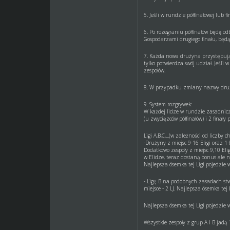
5. Jeśli w rundzie półfinałowej lub
6. Po rozegraniu półfinałów będą odb
Gospodarzami drugiego finału, będą 
7. Każda nowa drużyna przystępując
tylko potwierdza swój udział. Jeśli
zespołów.
8. W przypadku zmiany nazwy druży
9. System rozgrywek:
W każdej lidze w rundzie zasadnicze
(u zwycięzców półfinałów) i 2 finały 
Ligi A,B,C,...(w zależności od liczby c
-Drużyny z miejsc 9-16 Eligi oraz 1
Dodatkowo zespoły z miejsc 9,10 Eli
w Elidze, teraz dostaną bonus ale 
Najlepsza ósemka tej Ligi pojedzie 
- Ligę B na podobnych zasadach stwo
miejsce - 2 LJ. Najlepsza ósemka tej
Najlepsza ósemka tej Ligi pojedzie 
Wszystkie zespoły z grup A i B jadą