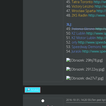
45.
Tatra Toronto
http://
46.
Victory Leszno
http://
47.
Wrocław Sparta
http:
48.
ŻKS Radlin
http://www
3LJ:
49.
Polonia Glesno
http:/
50.
KŻ Lublin
http://www.s
51.
KŻ Motor Lublin
http:
52.
orly
http://www.speedw
53.
Speedway Demons
ht
54.
Juraski
http://www.spe
Szukaj
2016-10-31, 14:20:55
(Ten post by