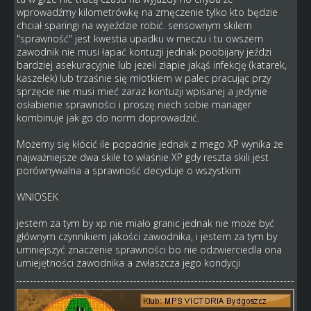
wprowadźmy kilometrówkę na zmęczenie tylko kto będzie
chciał sparingi na wyjeździe robić. sensownym skilem
"sprawność" jest kwestia upadku w meczu i tu owszem
zawodnik nie musi łapać kontuzji jednak poobijany jeździ
bardziej asekuracyjnie lub jeżeli złapie jakąś infekcję (katarek,
kaszelek) lub trzaśnie się młotkiem w palec pracując przy
sprzęcie nie musi mieć zaraz kontuzji wpisanej a jedynie
osłabienie sprawności i proszę niech sobie manager
kombinuje jak go do norm doprowadzić.
Możemy się kłócić ile popadnie jednak z mego XP wynika że
najważniejsze dwa skile to właśnie XP gdy reszta skili jest
porównywalna a sprawność decyduje o wszystkim
WNIOSEK
jestem za tym by xp nie miało granic jednak nie może być
głównym czynnikiem jakości zawodnika, i jestem za tym by
umniejszyć znaczenie sprawności bo nie odzwierciedla ona
umiejętności zawodnika a zwłaszcza jego kondycji