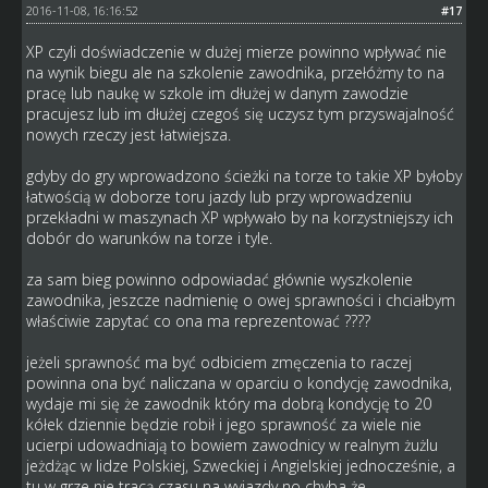
2016-11-08, 16:16:52
#17
XP czyli doświadczenie w dużej mierze powinno wpływać nie
na wynik biegu ale na szkolenie zawodnika, przełóżmy to na
pracę lub naukę w szkole im dłużej w danym zawodzie
pracujesz lub im dłużej czegoś się uczysz tym przyswajalność
nowych rzeczy jest łatwiejsza.
gdyby do gry wprowadzono ścieżki na torze to takie XP byłoby
łatwością w doborze toru jazdy lub przy wprowadzeniu
przekładni w maszynach XP wpływało by na korzystniejszy ich
dobór do warunków na torze i tyle.
za sam bieg powinno odpowiadać głównie wyszkolenie
zawodnika, jeszcze nadmienię o owej sprawności i chciałbym
właściwie zapytać co ona ma reprezentować ????
jeżeli sprawność ma być odbiciem zmęczenia to raczej
powinna ona być naliczana w oparciu o kondycję zawodnika,
wydaje mi się że zawodnik który ma dobrą kondycję to 20
kółek dziennie będzie robił i jego sprawność za wiele nie
ucierpi udowadniają to bowiem zawodnicy w realnym żużlu
jeżdżąc w lidze Polskiej, Szweckiej i Angielskiej jednocześnie, a
tu w grze nie tracą czasu na wyjazdy no chyba że