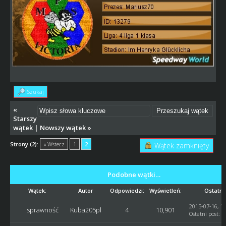
Szukaj
«
Starszy
wątek
|
Nowszy wątek
»
Strony (2):
« Wstecz
1
2
Wątek zamknięty
Podobne wątki…
Wątek:
Autor
Odpowiedzi:
Wyświetleń:
Ostatni
2015-07-16, 19
sprawność
Kuba205pl
4
10,901
Ostatni post
:
S