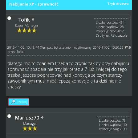
Nabijanie XP - sprawność
Tryb drzewa
Tofik
Liczba postów: 484
Super Manager
Liczba wątków: 28
Dołączył: Nov 2012
Drużyna: Falubazole
2016-11-02, 10:48:44
#16
(Ten post był ostatnio modyfikowany: 2016-11-02, 10:50:22
przez
Tofik
.)
dlatego moim zdaniem trzeba to zrobić tak by przy nabijaniu
sprawność spadała nie trzy jak teraz a 7 lub i więcej do tego
trzeba jeszcze popracować nad kondycja że czym starszy
zawodnik tym musi mieć lepszą kondycje a ta dziś nic nie
znaczy
Szukaj
Mariusz70
Liczba postów: 79
Manager
Liczba wątków: 10
Dołączył: Aug 2013