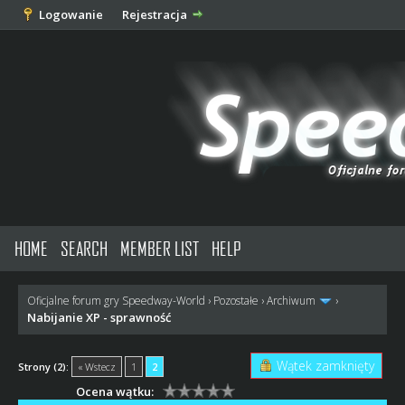
Logowanie
Rejestracja
HOME
SEARCH
MEMBER LIST
HELP
Oficjalne forum gry Speedway-World
›
Pozostałe
›
Archiwum
›
Nabijanie XP - sprawność
Wątek zamknięty
Strony (2):
« Wstecz
1
2
Ocena wątku: