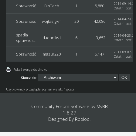
2014-09-14, 21
Sprawność
BioTech
1
5,880
Ostatni post
:
A
2014-04-29, 21
Sprawność
wojtas_gkm
20
42,086
Ostatni post
:
E
spadla
2014-04-23, 20
daehniks1
6
13,652
sprawnosc
Ostatni post
:
A
2013-09-07, 19
Sprawność
mazur220
1
5,147
Ostatni post
:
m
Pokaż wersję do druku
Skocz do:
Użytkownicy przeglądający ten wątek: 1 gości
Community Forum Software by
MyBB
1.8.27
Designed By
Rooloo
.