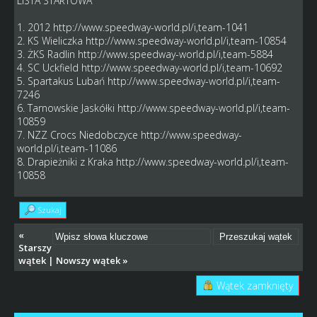
LISTA STARTOWA
1. 2012
http://www.speedway-world.pl/i,team-1041
2. KS Wieliczka
http://www.speedway-world.pl/i,team-10854
3. ŻKS Radlin
http://www.speedway-world.pl/i,team-5884
4. SC Uckfield
http://www.speedway-world.pl/i,team-10692
5. Spartakus Lubań
http://www.speedway-world.pl/i,team-
7246
6. Tarnowskie Jaskółki
http://www.speedway-world.pl/i,team-
10859
7. NZZ Crocs Niedobczyce
http://www.speedway-
world.pl/i,team-11086
8. Drapieżniki z Kraka
http://www.speedway-world.pl/i,team-
10858
Szukaj
«
Starszy
wątek
|
Nowszy wątek
»
Wątek zamknięty