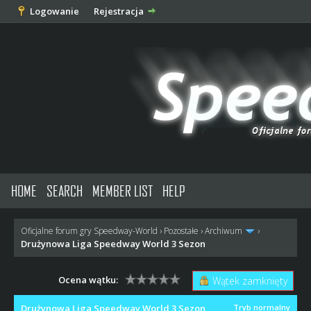
Logowanie
Rejestracja
HOME
SEARCH
MEMBER LIST
HELP
Oficjalne forum gry Speedway-World
›
Pozostałe
›
Archiwum
›
Drużynowa Liga Speedway World 3 Sezon
Ocena wątku:
Wątek zamknięty
Drużynowa Liga Speedway World 3 Sezon
Tryb normalny