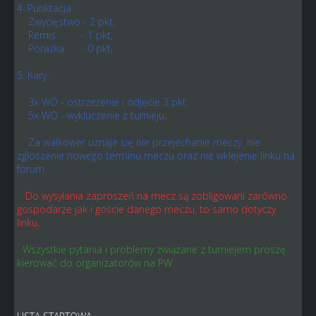
4. Punktacja :
Zwycięstwo - 2 pkt,
Remis - 1 pkt,
Porażka - 0 pkt,
5. Kary :
3x WO - ostrzeżenie i odjęcie 3 pkt,
5x WO - wykluczenie z turnieju,
Za walkower uznaje się nie przejechanie meczy, nie
zgłoszenie nowego terminu meczu oraz nie wklejenie linku na
forum.
Do wysyłania zaproszeń na mecz są zobligowani zarówno
gospodarze jak i goście danego meczu, to samo dotyczy
linku.
Wszystkie pytania i problemy związane z turniejem proszę
kierować do organizatorów na PW.