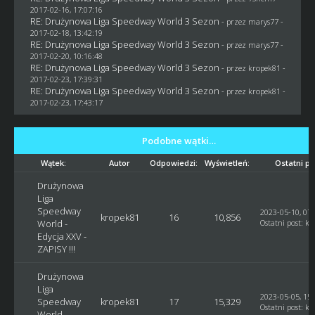
2017-02-16, 17:07:16
RE: Drużynowa Liga Speedway World 3 Sezon
- przez
marys77
-
2017-02-18, 13:42:19
RE: Drużynowa Liga Speedway World 3 Sezon
- przez
marys77
-
2017-02-20, 10:16:48
RE: Drużynowa Liga Speedway World 3 Sezon
- przez
kropek81
-
2017-02-23, 17:39:31
RE: Drużynowa Liga Speedway World 3 Sezon
- przez
kropek81
-
2017-02-23, 17:43:17
Podobne wątki…
Wątek:
Autor
Odpowiedzi:
Wyświetleń:
Ostatni po
Drużynowa
Liga
Speedway
2023-05-10, 07:
kropek81
16
10,856
World -
Ostatni post
:
kr
Edycja XXV -
ZAPISY !!!
Drużynowa
Liga
2023-05-05, 15:
Speedway
kropek81
17
15,329
Ostatni post
:
kr
World -