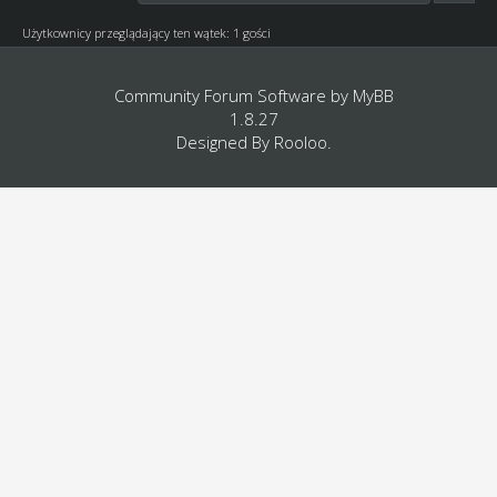
Użytkownicy przeglądający ten wątek: 1 gości
Community Forum Software by
MyBB
1.8.27
Designed By
Rooloo
.