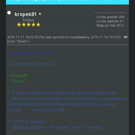
kropek81
Liczba postów: 908
Tutejszy
Liczba wątków: 61
Dołączył: Nov 2012
2016-11-11, 16:03:55
#1
(Ten post był ostatnio modyfikowany: 2016-11-14, 10:57:00
przez
7Shem7
.)
Zasady rozgrywek DLSW
1. Organizatorzy turnieju :
- kropek81
- 7Shem7
2. Turniej rozgrywany w formie sparingów w każdą środę.
Mecze można przekładać na inne terminy po uzgodnieniu z
przeciwnikiem i poinformowaniu organizatorów o takiej
sytuacji na forum lub PW.
3. Schemat turnieju.
Liga 8 zespołowa - 14 kolejek ( mecz + rewanż).