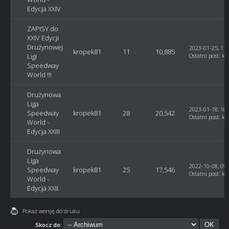
Edycja XXIV
ZAPISY do
XXIV Edycji
Drużynowej
2023-01-25, 11:
kropek81
11
10,885
Ligi
Ostatni post
:
kr
Speedway
World !!!
Drużynowa
Liga
2023-01-18, 16:
Speedway
kropek81
28
20,542
Ostatni post
:
kr
World -
Edycja XXIII
Drużynowa
Liga
2022-10-08, 09:
Speedway
kropek81
25
17,546
Ostatni post
:
kr
World -
Edycja XXII
Pokaż wersję do druku
Skocz do: