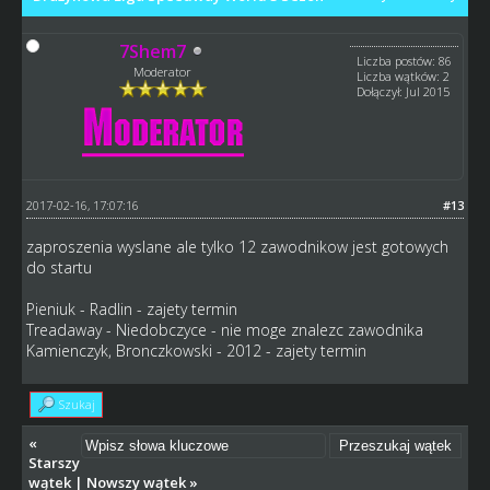
7Shem7
Liczba postów: 86
Moderator
Liczba wątków: 2
Dołączył: Jul 2015
2017-02-16, 17:07:16
#13
zaproszenia wyslane ale tylko 12 zawodnikow jest gotowych
do startu
Pieniuk - Radlin - zajety termin
Treadaway - Niedobczyce - nie moge znalezc zawodnika
Kamienczyk, Bronczkowski - 2012 - zajety termin
Szukaj
«
Starszy
wątek
|
Nowszy wątek
»