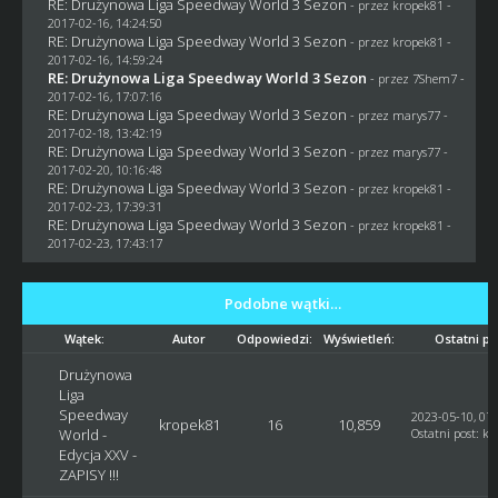
RE: Drużynowa Liga Speedway World 3 Sezon
- przez
kropek81
-
2017-02-16, 14:24:50
RE: Drużynowa Liga Speedway World 3 Sezon
- przez
kropek81
-
2017-02-16, 14:59:24
RE: Drużynowa Liga Speedway World 3 Sezon
- przez
7Shem7
-
2017-02-16, 17:07:16
RE: Drużynowa Liga Speedway World 3 Sezon
- przez
marys77
-
2017-02-18, 13:42:19
RE: Drużynowa Liga Speedway World 3 Sezon
- przez
marys77
-
2017-02-20, 10:16:48
RE: Drużynowa Liga Speedway World 3 Sezon
- przez
kropek81
-
2017-02-23, 17:39:31
RE: Drużynowa Liga Speedway World 3 Sezon
- przez
kropek81
-
2017-02-23, 17:43:17
Podobne wątki…
Wątek:
Autor
Odpowiedzi:
Wyświetleń:
Ostatni po
Drużynowa
Liga
Speedway
2023-05-10, 07:
kropek81
16
10,859
World -
Ostatni post
:
kr
Edycja XXV -
ZAPISY !!!