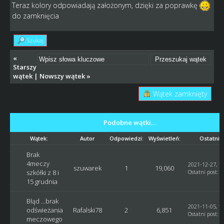
Teraz kolory odpowiadają założonym, dzięki za poprawkę
do zamknięcia
Szukaj
«
Starszy
wątek
|
Nowszy wątek
»
Wątek zamknięty
Podobne wątki…
Wątek:
Autor
Odpowiedzi:
Wyświetleń:
Ostatni 
Brak
4meczy
2021-12-27, 11
szuwarek
1
19,060
szkółki z 8 i
Ostatni post
:
G
15 grudnia
Błąd ...brak
2021-11-05, 17
odświeżania
Rafalski78
2
6,851
Ostatni post
:
R
meczowego