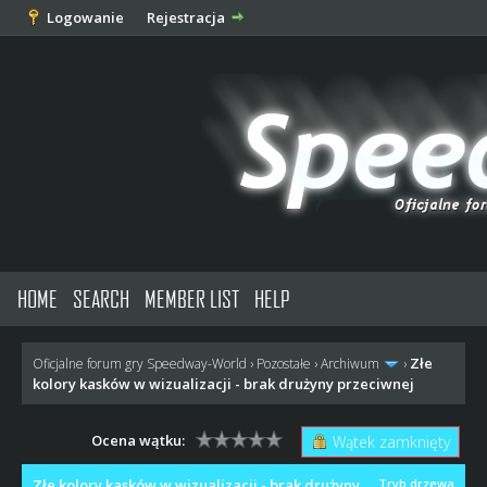
Logowanie
Rejestracja
HOME
SEARCH
MEMBER LIST
HELP
Złe
Oficjalne forum gry Speedway-World
›
Pozostałe
›
Archiwum
›
kolory kasków w wizualizacji - brak drużyny przeciwnej
Ocena wątku:
Wątek zamknięty
Złe kolory kasków w wizualizacji - brak drużyny
Tryb drzewa