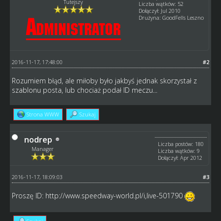
Tutejszy
Liczba wątków: 52
Dołączył: Jul 2010
Drużyna: GoodFells Leszno
2016-11-17, 17:48:00
#2
Rozumiem błąd, ale miłoby było jakbyś jednak skorzystał z
szablonu posta, lub chociaż podał ID meczu...
Strona WWW
Szukaj
nodrep
Liczba postów: 180
Manager
Liczba wątków: 9
Dołączył: Apr 2012
2016-11-17, 18:09:03
#3
Proszę ID:
http://www.speedway-world.pl/i,live-501790