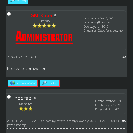
Szukaj
GM_Kuba
Liczba postów: 1,741
Tutejszy
Liczba wątków: 52
Dołączył: Jul 2010
Drużyna: GoodFells Leszno
2016-11-23, 23:06:33
#4
Prosze o sprawdzenie.
Strona WWW
Szukaj
nodrep
Liczba postów: 180
Manager
Liczba wątków: 9
Dołączył: Apr 2012
2016-11-26, 11:07:23
#5
(Ten post był ostatnio modyfikowany: 2016-11-26, 11:08:33
przez
nodrep
.)