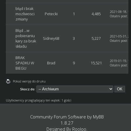
błąd i brak
2021-08-18, 13
mozliwosci
Petecki
1
4,485
Ostatni post
:
G
zmiany
Błąd ...w
pobieraniu
2021-05-31, 21
Sidney68
3
5,227
kary za brak
Ostatni post
:
G
składu
BRAK
2019-01-19, 12
SPADKU W
Brad
9
15,521
Ostatni post
:
G
BIEGU
Pokaż wersję do druku
Skocz do:
Użytkownicy przeglądający ten wątek: 1 gości
Community Forum Software by
MyBB
1.8.27
Designed By
Rooloo
.