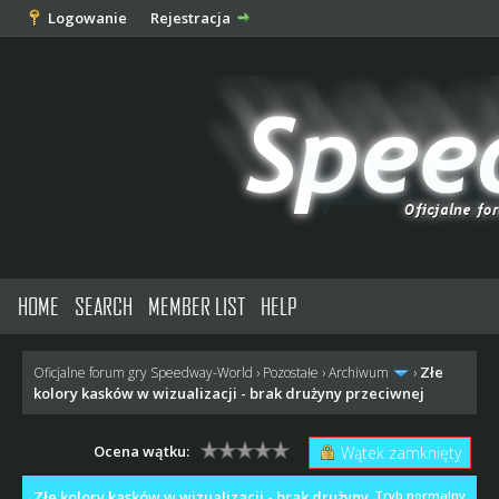
Logowanie
Rejestracja
HOME
SEARCH
MEMBER LIST
HELP
Złe
Oficjalne forum gry Speedway-World
›
Pozostałe
›
Archiwum
›
kolory kasków w wizualizacji - brak drużyny przeciwnej
Ocena wątku:
Wątek zamknięty
Złe kolory kasków w wizualizacji - brak drużyny
Tryb normalny