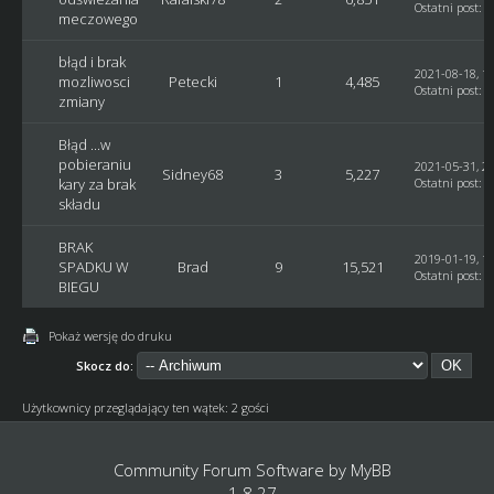
Ostatni post
:
R
meczowego
błąd i brak
2021-08-18, 13
mozliwosci
Petecki
1
4,485
Ostatni post
:
G
zmiany
Błąd ...w
pobieraniu
2021-05-31, 21
Sidney68
3
5,227
kary za brak
Ostatni post
:
G
składu
BRAK
2019-01-19, 12
SPADKU W
Brad
9
15,521
Ostatni post
:
G
BIEGU
Pokaż wersję do druku
Skocz do:
Użytkownicy przeglądający ten wątek: 2 gości
Community Forum Software by
MyBB
1.8.27