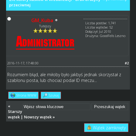
przeciwnej
GM_Kuba
Liczba postów: 1,741
Tutejszy
Liczba wątków: 52
Dołączył: Jul 2010
Drużyna: GoodFells Leszno
2016-11-17, 17:48:00
#2
Rozumiem błąd, ale miłoby było jakbyś jednak skorzystał z
szablonu posta, lub chociaż podał ID meczu...
Strona WWW
Szukaj
«
Starszy
wątek
|
Nowszy wątek
»
Wątek zamknięty