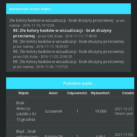
Wiadomości w tym wątku
Złe kolory kasków w wizualizacji - brak drużyny przeciwnej
- przez
nodrep
- 2016-11-15, 19:12:06
RE: Złe kolory kasków w wizualizacji - brak drużyny
przeciwnej
- przez
GM_Kuba
- 2016-11-17, 17:48:00
RE: Złe kolory kasków w wizualizacji - brak drużyny przeciwnej
-
przez
nodrep
- 2016-11-17, 18:09:03
RE: Złe kolory kasków w wizualizacji - brak drużyny przeciwnej
-
przez
GM_Kuba
- 2016-11-23, 23:06:33
RE: Złe kolory kasków w wizualizacji - brak drużyny przeciwnej
-
przez
nodrep
- 2016-11-26, 11:07:23
Podobne wątki…
Wątek:
Autor
Odpowiedzi:
Wyświetleń:
Ostatni 
Brak
4meczy
2021-12-27, 11
szuwarek
1
19,060
szkółki z 8 i
Ostatni post
:
G
15 grudnia
Błąd ...brak
2021-11-05, 17
odświeżania
Rafalski78
2
6,851