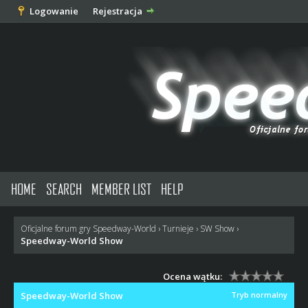
Logowanie
Rejestracja
HOME
SEARCH
MEMBER LIST
HELP
Oficjalne forum gry Speedway-World
›
Turnieje
›
SW Show
›
Speedway-World Show
Ocena wątku:
Speedway-World Show
Tryb normalny