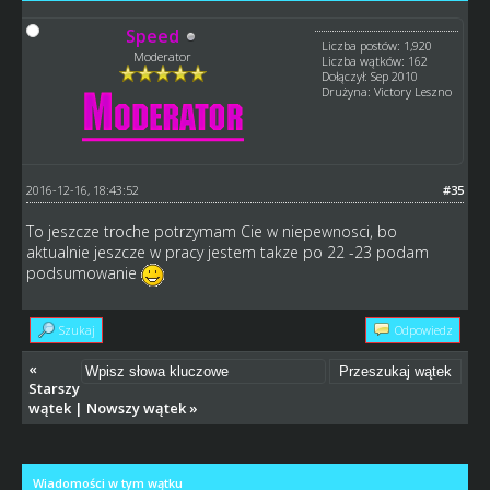
Speed
Liczba postów: 1,920
Moderator
Liczba wątków: 162
Dołączył: Sep 2010
Drużyna: Victory Leszno
2016-12-16, 18:43:52
#35
To jeszcze troche potrzymam Cie w niepewnosci, bo
aktualnie jeszcze w pracy jestem takze po 22 -23 podam
podsumowanie
Szukaj
Odpowiedz
«
Starszy
wątek
|
Nowszy wątek
»
Wiadomości w tym wątku