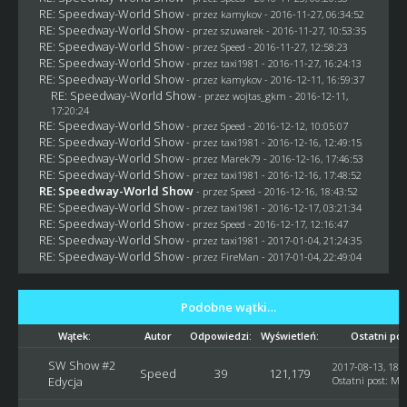
RE: Speedway-World Show
- przez
kamykov
- 2016-11-27, 06:34:52
RE: Speedway-World Show
- przez
szuwarek
- 2016-11-27, 10:53:35
RE: Speedway-World Show
- przez
Speed
- 2016-11-27, 12:58:23
RE: Speedway-World Show
- przez
taxi1981
- 2016-11-27, 16:24:13
RE: Speedway-World Show
- przez
kamykov
- 2016-12-11, 16:59:37
RE: Speedway-World Show
- przez
wojtas_gkm
- 2016-12-11,
17:20:24
RE: Speedway-World Show
- przez
Speed
- 2016-12-12, 10:05:07
RE: Speedway-World Show
- przez
taxi1981
- 2016-12-16, 12:49:15
RE: Speedway-World Show
- przez
Marek79
- 2016-12-16, 17:46:53
RE: Speedway-World Show
- przez
taxi1981
- 2016-12-16, 17:48:52
RE: Speedway-World Show
- przez
Speed
- 2016-12-16, 18:43:52
RE: Speedway-World Show
- przez
taxi1981
- 2016-12-17, 03:21:34
RE: Speedway-World Show
- przez
Speed
- 2016-12-17, 12:16:47
RE: Speedway-World Show
- przez
taxi1981
- 2017-01-04, 21:24:35
RE: Speedway-World Show
- przez
FireMan
- 2017-01-04, 22:49:04
Podobne wątki…
Wątek:
Autor
Odpowiedzi:
Wyświetleń:
Ostatni pos
SW Show #2
2017-08-13, 18:
Speed
39
121,179
Edycja
Ostatni post
:
Ma