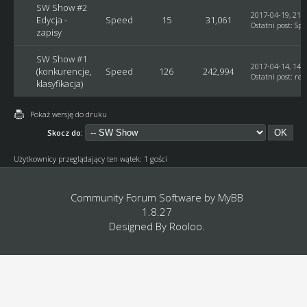
SW Show #2
2017-04-19, 21:
Edycja -
Speed
15
31,061
Ostatni post
:
Spe
zapisy
SW Show #1
2017-04-14, 14:
(konkurencje,
Speed
126
242,994
Ostatni post
:
rek
klasyfikacja)
Pokaż wersję do druku
Skocz do:
Użytkownicy przeglądający ten wątek: 1 gości
Community Forum Software by
MyBB
1.8.27
Designed By
Rooloo
.