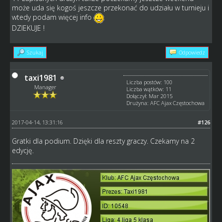
może uda się kogoś jeszcze przekonać do udziału w turnieju i
wtedy podam więcej info
DZIEKUJE !
Szukaj
Odpowiedz
taxi1981
Liczba postów: 100
Manager
Liczba wątków: 11
Dołączył: Mar 2015
Drużyna: AFC Ajax Częstochowa
2017-04-14, 13:31:16
#126
Gratki dla podium. Dzięki dla reszty graczy. Czekamy na 2
edycję.