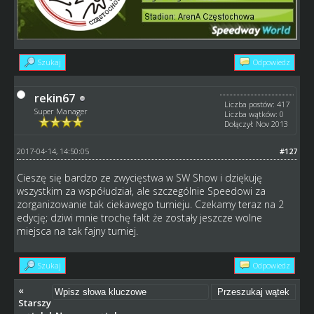
Szukaj
Odpowiedz
rekin67
Liczba postów: 417
Super Manager
Liczba wątków: 0
Dołączył: Nov 2013
2017-04-14, 14:50:05
#127
Cieszę się bardzo ze zwycięstwa w SW Show i dziękuję
wszystkim za współudział, ale szczególnie Speedowi za
zorganizowanie tak ciekawego turnieju. Czekamy teraz na 2
edycję; dziwi mnie trochę fakt że zostały jeszcze wolne
miejsca na tak fajny turniej.
Szukaj
Odpowiedz
«
Starszy