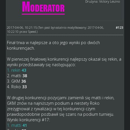
Drużyna: Victory Leszno
2017-04-06, 10:21:15
#123
(Ten post był ostatnio modyfikowany: 2017-04-06,
10:22:10 przez
Speed
.)
Finał trwa w najlepsze a oto jego wyniki po dwóch
konkurencjach.
W pierwszej finałowej konkurencji najlepszy okazał się rekin, a
wyniki przedstawiały się następująco:
1. rekin
43
2. matti
38
3. GKM
36
4. Roko
33
W drugiej konkurencji pozycjami zamienili się matti i rekin,
GKM znów na najniższym podium a niestety Roko
zrezygnował z rywalizacji w tej konkurencji czym
prawdopodobnie pozbawił się szans na podium turnieju.
Wyniki konkurencji #17:
1. matti
41