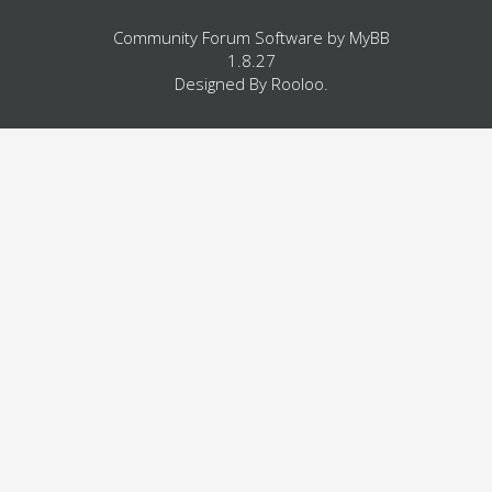
Community Forum Software by
MyBB
1.8.27
Designed By
Rooloo
.