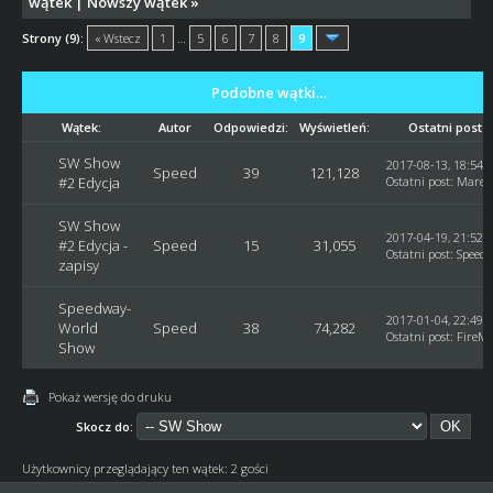
wątek
|
Nowszy wątek
»
Strony (9):
« Wstecz
1
…
5
6
7
8
9
Podobne wątki…
Wątek:
Autor
Odpowiedzi:
Wyświetleń:
Ostatni post
SW Show
2017-08-13, 18:54:
Speed
39
121,128
#2 Edycja
Ostatni post
:
Marek
SW Show
2017-04-19, 21:52:
#2 Edycja -
Speed
15
31,055
Ostatni post
:
Speed
zapisy
Speedway-
2017-01-04, 22:49:
World
Speed
38
74,282
Ostatni post
:
FireM
Show
Pokaż wersję do druku
Skocz do:
Użytkownicy przeglądający ten wątek: 2 gości