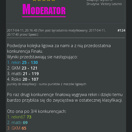
Drużyna: Victory Leszno
2017-04-11, 20:16:43
#124
(Ten post był ostatnio modyfikowany: 2017-04-11,
20:17:40 przez
Speed
.)
Podwójna kolejka ligowa za nami a z nią przedostatnia
konkurencja Finału.
Wyniki przedstawiają sie następująco:
1. rekin
25 - 130
2. GKM
23 - 121
3. matti
21 - 119
4. Roko
20 - 107
punkty do klasyfikacji - suma punktów z meczów ligowych
Po raz drugi konkurencje finałową wygrywa rekin i dzięki temu
bardzo przybliża się do zwycięstwa w ostatecznej klasyfikacji.
Oto ona po 3/4 konkurencjach:
1. rekin67
73
2. matti
69
3. GKM
65