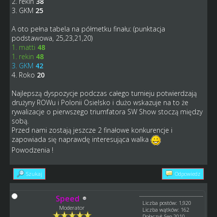
2. rekin
38
3. GKM
25
A oto pełna tabela na półmetku finału: (punktacja
podstawowa, 25,23,21,20)
1. matti
48
1. rekin
48
3. GKM
42
4. Roko
20
Najlepszą dyspozycje podczas całego turnieju potwierdzają
drużyny ROWu i Polonii Osielsko i dużo wskazuje na to że
rywalizacje o pierwszego triumfatora SW Show stoczą między
sobą.
Przed nami zostają jeszcze 2 finałowe konkurencje i
zapowiada się naprawdę interesująca walka
Powodzenia !
Szukaj
Odpowiedz
Speed
Liczba postów: 1,920
Moderator
Liczba wątków: 162
Dołączył: Sep 2010