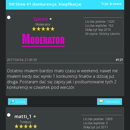
SW Show #1 (konkurencje, klasyfikacja)
Tryb drzewa
Speed
Liczba postów: 1,920
Moderator
Liczba wątków: 162
Dołączył: Sep 2010
Drużyna: Victory Leszno
2017-04-04, 21:30:53
#121
Ostatnio miałem bardzo mało czasu w weekend, nawet nie
miałem kiedy dac wyniki 1 konkurencji finałów a dzisiaj juz
druga. Postaram dać się zapisy jak i podsumowanie tych 2
konkurencji w czwartek pod wieczór.
Szukaj
Odpowiedz
matti_1
Liczba postów: 1,809
Tutejszy
Liczba wątków: 0
Dołączył: Jul 2011