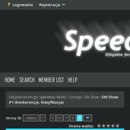
Logowanie
Rejestracja
HOME
SEARCH
MEMBER LIST
HELP
SW Show
Oficjalne forum gry Speedway-World
›
Turnieje
›
SW Show
›
#1 (konkurencje, klasyfikacja)
Strony (9):
« Wstecz
1
…
5
6
7
8
9
Ocena wątku: