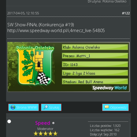
Drużyna: Polonia Osielsko
2017-04-05, 12:10:55
#122
SW Show-FINAŁ (Konkurencja #19)
http://www.speedway-world.pl/i,4mecz_live-54805
Strona WWW
Szukaj
Odpowiedz
Speed
Liczba postów: 1,920
Moderator
Liczba wątków: 162
Dołączył: Sep 2010