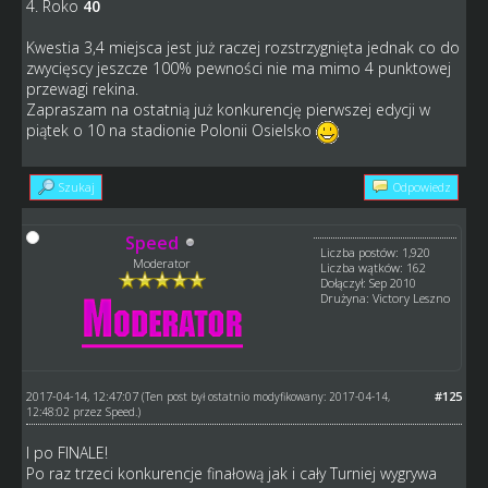
4. Roko
40
Kwestia 3,4 miejsca jest już raczej rozstrzygnięta jednak co do
zwycięscy jeszcze 100% pewności nie ma mimo 4 punktowej
przewagi rekina.
Zapraszam na ostatnią już konkurencję pierwszej edycji w
piątek o 10 na stadionie Polonii Osielsko
Szukaj
Odpowiedz
Speed
Liczba postów: 1,920
Moderator
Liczba wątków: 162
Dołączył: Sep 2010
Drużyna: Victory Leszno
2017-04-14, 12:47:07
#125
(Ten post był ostatnio modyfikowany: 2017-04-14,
12:48:02 przez
Speed
.)
I po FINALE!
Po raz trzeci konkurencje finałową jak i cały Turniej wygrywa