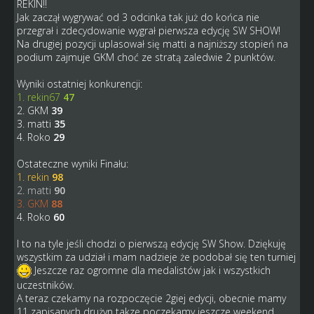
REKIN!!
Jak zaczął wygrywać od 3 odcinka tak już do końca nie
przegrał i zdecydowanie wygrał pierwsza edycję SW SHOW!
Na drugiej pozycji uplasował się matti a najniższy stopień na
podium zajmuje GKM choć ze stratą zaledwie 2 punktów.
Wyniki ostatniej konkurencji:
1. rekin67
47
2. GKM
39
3. matti
35
4. Roko
29
Ostateczne wyniki Finału:
1. rekin
98
2. matti
90
3. GKM
88
4. Roko
60
I to na tyle jeśli chodzi o pierwszą edycję SW Show. Dziękuję
wszystkim za udział i mam nadzieje że podobał się ten turniej
Jeszcze raz ogromne dla medalistów jak i wszystkich
uczestników.
A teraz czekamy na rozpoczęcie 2giej edycji, obecnie mamy
11 zapisanych drużyn takze poczekamy jeszcze weekend