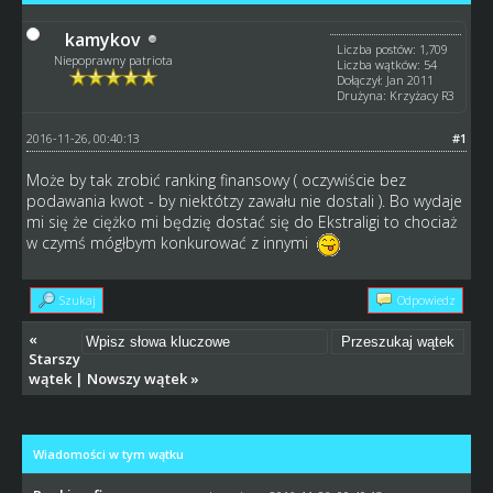
kamykov
Liczba postów: 1,709
Niepoprawny patriota
Liczba wątków: 54
Dołączył: Jan 2011
Drużyna: Krzyżacy R3
2016-11-26, 00:40:13
#1
Może by tak zrobić ranking finansowy ( oczywiście bez
podawania kwot - by niektótzy zawału nie dostali ). Bo wydaje
mi się że ciężko mi będzię dostać się do Ekstraligi to chociaż
w czymś mógłbym konkurować z innymi
Szukaj
Odpowiedz
«
Starszy
wątek
|
Nowszy wątek
»
Wiadomości w tym wątku