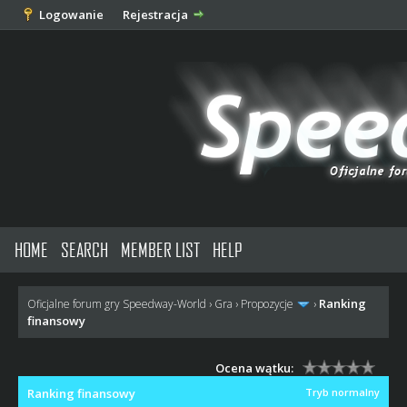
Logowanie
Rejestracja
HOME
SEARCH
MEMBER LIST
HELP
Ranking
Oficjalne forum gry Speedway-World
›
Gra
›
Propozycje
›
finansowy
Ocena wątku:
Ranking finansowy
Tryb normalny