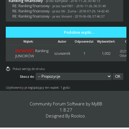
Ranking finansowy
- przez
kamykov
- 2016-11-26, 00:40:13
RE: Ranking finansowy
- przez
taxi1981
- 2016-11-26, 06:51:49
RE: Ranking finansowy
- przez
Mr. Zuma
- 2018-07-29, 14:42:45
RE: Ranking finansowy
- przez
Vincent
- 2019-06-08, 07:46:37
Podobne wątki…
Wątek:
Autor
Odpowiedzi:
Wyświetleń:
Os
[NOWOŚĆ]
Ranking
2025-1
szuwarek
1
1,002
JUNIORÓW
Ostatn
Pokaż wersję do druku
Skocz do:
Użytkownicy przeglądający ten wątek: 1 gości
Community Forum Software by
MyBB
1.8.27
Designed By
Rooloo
.