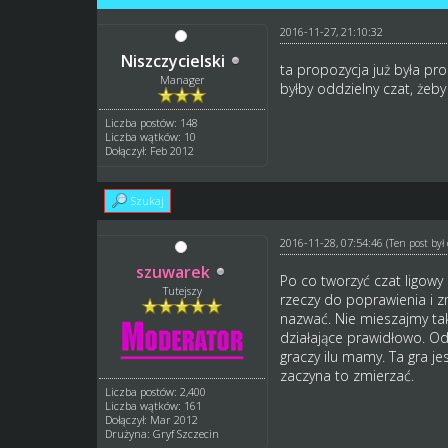
2016-11-27, 21:10:32
Niszczycielski
ta propozycja już była pro
Manager
byłby oddzielny czat, żeby
Liczba postów: 148
Liczba wątków: 10
Dołączył: Feb 2012
Szukaj
2016-11-28, 07:54:46
(Ten post by
szuwarek
Po co tworzyć czat ligowy 
Tutejszy
rzeczy do poprawienia i z
nazwać. Nie mieszajmy tak
działające prawidłowo. O
graczy ilu mamy. Ta gra j
zaczyna to zmierzać.
Liczba postów: 2,400
Liczba wątków: 161
Dołączył: Mar 2012
Drużyna: Gryf Szczecin