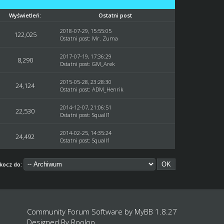
Wyświetleń:
Ostatni post
2018-07-29, 15:55:05
122,025
Ostatni post
:
Mr. Zuma
2017-07-19, 17:36:29
8,290
Ostatni post
:
GM_Arek
2015-05-28, 23:28:30
24,124
Ostatni post
:
ADM_Henrik
2014-12-07, 21:06:51
22,530
Ostatni post
:
Squall1
2014-02-25, 14:35:24
24,492
Ostatni post
:
Squall1
kocz do:
Community Forum Software by
MyBB 1.8.27
Designed By
Rooloo
.