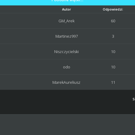
Autor
Odpowiedzi:
GM_Arek
60
Martinez997
3
Niszczycielski
10
odo
10
MarekAureliusz
11
S