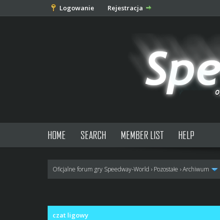
Logowanie
Rejestracja
HOME
SEARCH
MEMBER LIST
HELP
Oficjalne forum gry Speedway-World
›
Pozostałe
›
Archiwum
0 głosów - średnia: 0
1
2
3
4
5
czat ligowy