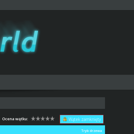
Ocena wątku:
Wątek zamknięty
Tryb drzewa