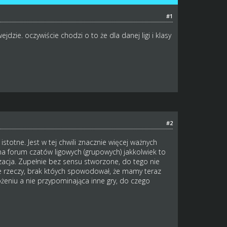
#1
dzie. oczywiście chodzi o to że dla danej ligi i klasy
#2
stotne. Jest w tej chwili znacznie więcej ważnych
na forum czatów ligowych (grupowych) jakkolwiek to
zacja. Zupełnie bez sensu stworzone, do tego nie
e rzeczy, brak któych spowodował, że mamy teraz
żeniu a nie przypominająca inne gry, do czego