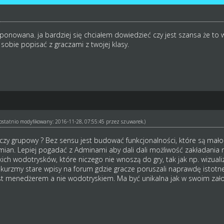
ponowana. ja bardziej się chciałem dowiedzieć czy jest szansa że to wej
 sobie popisać z graczami z twojej klasy.
ł ostatnio modyfikowany: 2016-11-28, 07:55:45 przez
szuwarek
.)
czy grupowy ? Bez sensu jest budować funkcjonalności, które są mało i
mian. Lepiej pogadać z Adminami aby dali dali możliwość zakładania 
ich wodotrysków, które niczego nie wnoszą do gry, tak jak np. wizuali
dkurzmy stare wpisy na forum gdzie gracze poruszali naprawdę istotn
est menedżerem a nie wodotryskiem. Ma być unikalna jak w swoim zało