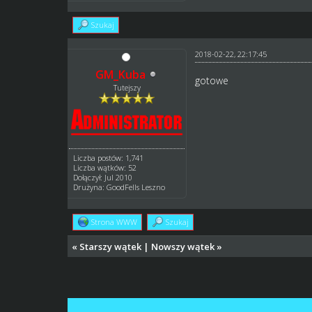
Szukaj
2018-02-22, 22:17:45
GM_Kuba
gotowe
Tutejszy
Liczba postów: 1,741
Liczba wątków: 52
Dołączył: Jul 2010
Drużyna: GoodFells Leszno
Strona WWW
Szukaj
«
Starszy wątek
|
Nowszy wątek
»