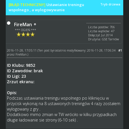
[BŁĄD TECHNICZNY]
Ustawianie treningu
Tryb drzewa
wspolnego , a wylogowywanie
FireMan
Liczba postów: 706
*** OGIEŃ ***
Liczba wątków: 47
Dołączył: Jul 2014
Drużyna: GSE Tarnów
2016-11-28, 17:05:11
#1
(Ten post był ostatnio modyfikowany: 2016-11-28, 17:06:34
przez
FireMan
.)
ID Klubu: 9852
ID Zawodów: brak
ID Ligi: 23
Zrzut ekranu:
Opis:
Podczas ustawiania treningu wspolnego po kliknięciu w
przycisk wykonaj na 8 ustawionych treningów 4 razy zostałem
wylogowany z gry .
Dodatkowo mimo zmian w TW wróciło w kilku przypadkach
długie ładowanie sie strony (6-10 sek) .