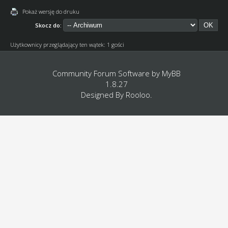
Pokaż wersję do druku
Skocz do:
Użytkownicy przeglądający ten wątek: 1 gości
Community Forum Software by
MyBB
1.8.27
Designed By
Rooloo
.