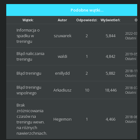
Podobne wątki…
Wątek:
Autor
Odpowiedzi:
Wyświetleń:
Ost
Informacja o
2022-03-2
spadku w
szuwarek
2
5,844
Ostatni p
treningu
Błąd naliczania
2019-05-2
waldi
1
4,842
treningu
Ostatni p
2018-11-2
Błąd treningu
enillydd
2
5,882
Ostatni p
Błąd treningu
2018-07-0
Arkadiusz
10
18,446
wspolnego
Ostatni p
Brak
zróżnicowania
czasów na
2018-06-2
Hegemon
1
4,466
treningu wewn.
Ostatni p
na różnych
nawierzchniach.