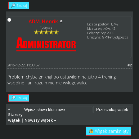
Szukaj
ADM_Henrik
Liczba postów: 1,742
Tutejszy
Liczba wątków: 42
Dołączył: Sep 2010
Drużyna: GRYFY Bydgoszcz
2016-12-22, 11:33:57
#2
Problem chyba zniknął bo ustawiłem na jutro 4 treningi
wspólne i ani razu mnie nie wylogowało.
Szukaj
«
Starszy
wątek
|
Nowszy wątek
»
Wątek zamknięty