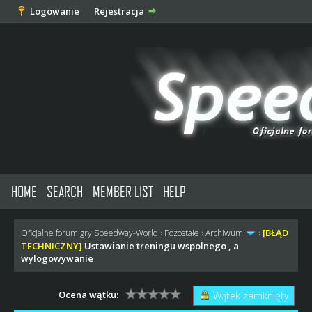
Logowanie
Rejestracja
HOME
SEARCH
MEMBER LIST
HELP
[BŁĄD
Oficjalne forum gry Speedway-World
›
Pozostałe
›
Archiwum
›
TECHNICZNY]
Ustawianie treningu wspolnego , a
wylogowywanie
Ocena wątku:
Wątek zamknięty