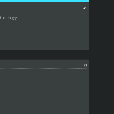
#1
ł to do gry
#2