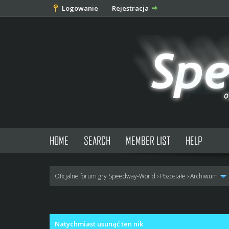
Logowanie
Rejestracja
HOME
SEARCH
MEMBER LIST
HELP
Oficjalne forum gry Speedway-World
›
Pozostałe
›
Archiwum
0 głosów - średnia: 0
1
2
3
4
5
Natychmiast usunąć ten nik