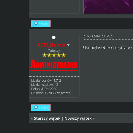
Szukaj
2016-12-04, 23:54:23
ADM_Henrik
Usunięte obie drużyny bo 
Tutejszy
Liczba postów: 1,742
Liczba wątków: 42
Dołączył: Sep 2010
Drużyna: GRYFY Bydgoszcz
Szukaj
«
Starszy wątek
|
Nowszy wątek
»