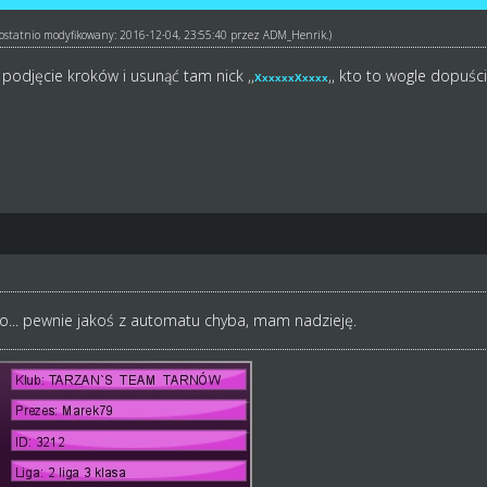
ł ostatnio modyfikowany: 2016-12-04, 23:55:40 przez
ADM_Henrik
.)
odjęcie kroków i usunąć tam nick ,,
,, kto to wogle dopuści
XxxxxxXxxxx
ło... pewnie jakoś z automatu chyba, mam nadzieję.