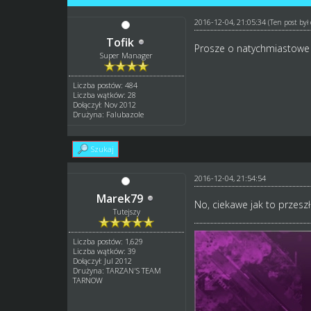
2016-12-04, 21:05:34
(Ten post by
Tofik
Prosze o natychmiastowe p
Super Manager
Liczba postów: 484
Liczba wątków: 28
Dołączył: Nov 2012
Drużyna: Falubazole
Szukaj
2016-12-04, 21:54:54
Marek79
No, ciekawe jak to przesz
Tutejszy
Liczba postów: 1,629
Liczba wątków: 39
Dołączył: Jul 2012
Drużyna: TARZAN'S TEAM
TARNOW