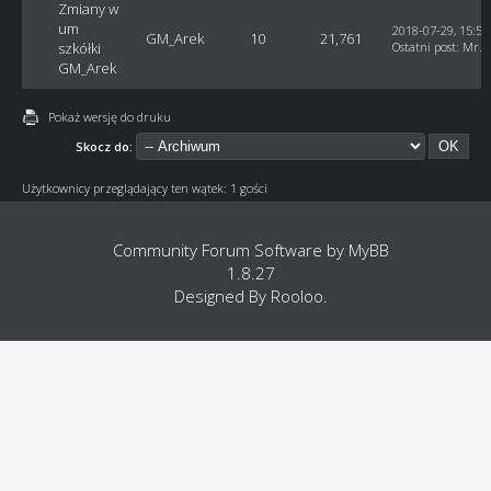
Zmiany w
um
2018-07-29, 15:53
GM_Arek
10
21,761
szkółki
Ostatni post
:
Mr. 
GM_Arek
Pokaż wersję do druku
Skocz do:
Użytkownicy przeglądający ten wątek: 1 gości
Community Forum Software by
MyBB
1.8.27
Designed By
Rooloo
.