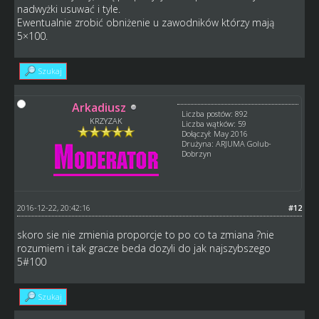
nadwyżki usuwać i tyle.
Ewentualnie zrobić obniżenie u zawodników którzy mają
5×100.
Szukaj
Arkadiusz
Liczba postów: 892
KRZYZAK
Liczba wątków: 59
Dołączył: May 2016
Drużyna: ARJUMA Golub-
Dobrzyn
2016-12-22, 20:42:16
#12
skoro sie nie zmienia proporcje to po co ta zmiana ?nie
rozumiem i tak gracze beda dozyli do jak najszybszego
5#100
Szukaj