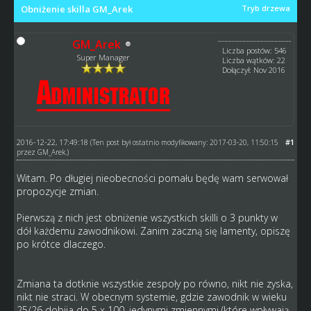
Obniżenie skilla GM_Arek
Tryb drzewa
GM_Arek
Liczba postów: 546
Super Manager
Liczba wątków: 22
Dołączył: Nov 2016
2016-12-22, 17:49:18
#1
(Ten post był ostatnio modyfikowany: 2017-03-20, 11:50:15
przez
GM_Arek
.)
Witam. Po długiej nieobecności pomału będę wam serwował
propozycje zmian.
Pierwszą z nich jest obniżenie wszystkich skilli o 3 punkty w
dół każdemu zawodnikowi. Zanim zaczną się lamenty, opiszę
po krótce dlaczego.
Zmiana ta dotknie wszystkie zespoły po równo, nikt nie zyska,
nikt nie straci. W obecnym systemie, gdzie zawodnik w wieku
25/26 dobija do 5 x 100, jedynymi zmiennymi (które wpływają