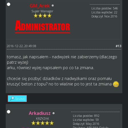
GM_Arek
Liczba postów: 546
Super Manager
Liczba wątków: 22
Dołączył: Nov 2016
2016-12-22, 20:49:08
#13
tomasz, jak napisałem - nadwyżek nie zabierzemy (dlaczego
patrz wyżej)
arku, również wyżej napisałem po co ta zmiana.
chcecie się pozbyć dziadków z nadwyżkami oraz pomału
kruszyć beton z topu? no to właśnie po to jest ta zmiana
Szukaj
Arkadiusz
Liczba postów: 892
KRZYZAK
Liczba wątków: 59
Dołączył: May 2016
Drużyna: ARJUMA Golub-