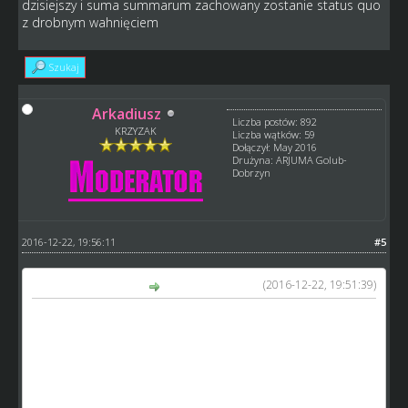
dzisiejszy i suma summarum zachowany zostanie status quo
z drobnym wahnięciem
Szukaj
Arkadiusz
Liczba postów: 892
KRZYZAK
Liczba wątków: 59
Dołączył: May 2016
Drużyna: ARJUMA Golub-
Dobrzyn
2016-12-22, 19:56:11
#5
(2016-12-22, 19:51:39)
Petecki napisał(a):
mam rozumieć że zawodnik który dzisiaj ma 5*100 będzie
miał 5*97? za chwilę wyślę go na obóz i znowu będzie
5*100 w najgorszym wypadku 99 czy 98 na którymś ze skili
a ci którzy mają naddatek dni treningowych nie odczują
tego wcale, uwaleni zostaną ci którzy tych dni nie mają na
dzień dzisiejszy i suma summarum zachowany zostanie