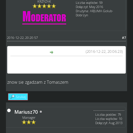
KRZYZAK
Liczba wątków: 59
Dołączył: May 2016
Drużyna: ARJUMA Golub-
Dobrzyn
2016-12-22, 20:20:57
#7
(2016-12-22, 20:06:23)
tomasz napisał(a):
Nie lepiej zacząć od tego by naddatki u zawodników
którzy mają skilly 100 usunąć.
znow sie zgadzam z Tomaszem
Szukaj
Mariusz70
Liczba postów: 79
Manager
Liczba wątków: 10
Dołączył: Aug 2013