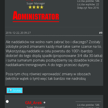
Liczba postów: 546
Super Manager
Liczba wątków: 22
Dołączył: Nov 2016
2016-12-22, 20:39:27
#9
Ale naddatków nie wolno nam zabrać bo i dlaczego? Zostały
zdobyte przed zmianami każdy miał takie same szanse na to.
Wykorzystają naddatki w celu powrotu do 100? i bardzo
dobrze! do tego dojdą spadki (proponowane 3/4 dla 30-latka)
i suma sumarum pomału pozbędziemy się dziadów koksów z
naddatkami treningowymi. A do tego przecież dążymy.
Poza tym chcę również wprowadzić zmiany w obozach
(wkrótce wątek o tym) więc tak bardzo nie nadrobią
Szukaj
GM_Arek
Liczba postów: 546
Super Manager