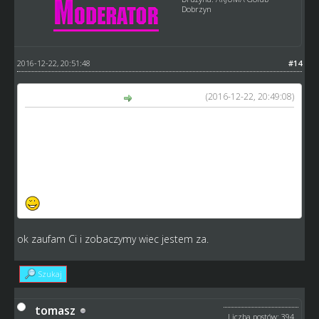
Dobrzyn
2016-12-22, 20:51:48
#14
(2016-12-22, 20:49:08)
GM_Arek napisał(a):
tomasz, jak napisałem - nadwyżek nie zabierzemy
(dlaczego patrz wyżej)
arku, również wyżej napisałem po co ta zmiana.
chcecie się pozbyć dziadków z nadwyżkami oraz pomału
kruszyć beton z topu? no to właśnie po to jest ta zmiana
ok zaufam Ci i zobaczymy wiec jestem za.
Szukaj
tomasz
Liczba postów: 394