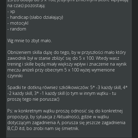
na czas) pozostają:
- xp
- handicap (słabo działający)
- motocykl
- random
Wg mnie to zbyt mało.
Obniżeniem skilla dążę do tego, by w przyszłości mało który
zawodnik był w stanie zbliżyć się do 5 x 100. Wtedy wasz
trening i skille będą miały większy wpływ i znaczenie na wynik
meczu aniżeli przy obecnym 5 x 100 wyżej wymienione
czynniki
Spadki te dotkną również szkółkowiczów: 5* -3 każdy skill, 4*
-2 każdy skill, 3* -1 każdy skill (o tym w innym wątku - tu
proszę tego nie poruszać)
Ps: w konkretnym wątku proszę odnosić się do konkretnej
propozycji, by sytuacja z Aktualności, gdzie w wątku
dotyczącym zagadnienia A, porusza się jeszcze zagadnienia
B,C,D itd, bo zrobi nam się śmietnik.