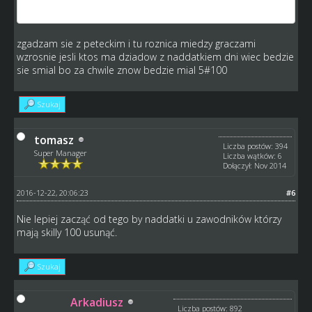
status quo z drobnym wahnięciem
zgadzam sie z peteckim i tu roznica miedzy graczami
wzrosnie jesli ktos ma dziadow z naddatkiem dni wiec bedzie
sie smial bo za chwile znow bedzie mial 5#100
Szukaj
tomasz
Liczba postów: 394
Super Manager
Liczba wątków: 6
Dołączył: Nov 2014
2016-12-22, 20:06:23
#6
Nie lepiej zacząć od tego by naddatki u zawodników którzy
mają skilly 100 usunąć.
Szukaj
Arkadiusz
Liczba postów: 892