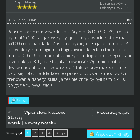
Super Manager
Liczba wątków: 6
Dołączył: Nov 2014
2016-12-22, 21:04:13
#15
Reasumując mam zawodnika który ma 3x100 99 i 89, trenuje
by miał 5x100 tak jak wszyscy i jest inny zawodnik który ma
5x100 i robi naddatki. Zostanie pyknięte -3 i ja jestem ok 28
dni w plecy z terningiem , drugi zawodnik jeden dzień i dalej
ma 5×100 i 26 dni naddatku niczym ja dojde do takiego stanu
przed akcją -3. I gdzie tu jakaś równość? Wg mnie problem
tkwi w naddatkach. Trzeba zrobić tak by przy max skilla nie
dało się robić naddatków po przez blokowanie możliwości
trenowania danego skilla. Ja też nie chce by byli sami 5x100
bo gdzie tu rywalizacja.
Szukaj
«
Starszy
wątek
|
Nowszy wątek
»
Strony (4):
1
2
3
4
Dalej »
Wątek zamknięty