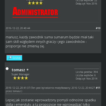
Liczba wątków: 22
Dołączył: Nov 2016
2016-12-22, 20:40:44
#10
mariusz, każdy zawodnik suma sumarum będzie miał taki
sam skill względem innych graczy i jego zawodników -
proporcje nie zmienią się.
Szukaj
tomasz
Liczba postów: 394
Super Manager
Liczba wątków: 6
Dołączył: Nov 2014
2016-12-22, 20:41:37
#11
(Ten post był ostatnio modyfikowany: 2016-12-22, 20:44:27
przez
tomasz
.)
Lepiej jak zostanie wprowadzony pomyśł odnośnie spadku
skilla i emerytuty, a tą propozycje nie wprowadzać tylko