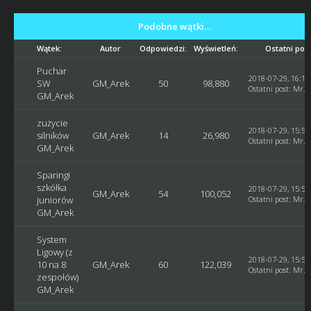
Podobne wątki…
Wątek:
Autor
Odpowiedzi:
Wyświetleń:
Ostatni pos
Puchar
2018-07-29, 16:10
SW
GM_Arek
50
98,880
Ostatni post
:
Mr. 
GM_Arek
zużycie
2018-07-29, 15:59
silników
GM_Arek
14
26,980
Ostatni post
:
Mr. 
GM_Arek
Sparingi
szkółka
2018-07-29, 15:58
GM_Arek
54
100,052
juniorów
Ostatni post
:
Mr. 
GM_Arek
System
Ligowy (z
2018-07-29, 15:55
10 na 8
GM_Arek
60
122,039
Ostatni post
:
Mr. 
zespołów)
GM_Arek