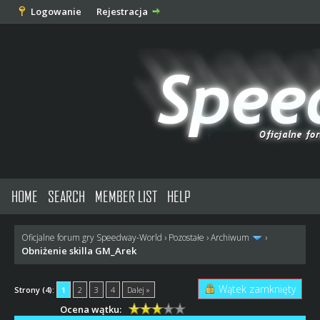
Logowanie
Rejestracja
HOME
SEARCH
MEMBER LIST
HELP
Oficjalne forum gry Speedway-World
›
Pozostałe
›
Archiwum
›
Obniżenie skilla GM_Arek
Wątek zamknięty
Strony (4):
1
2
3
4
Dalej »
Ocena wątku: