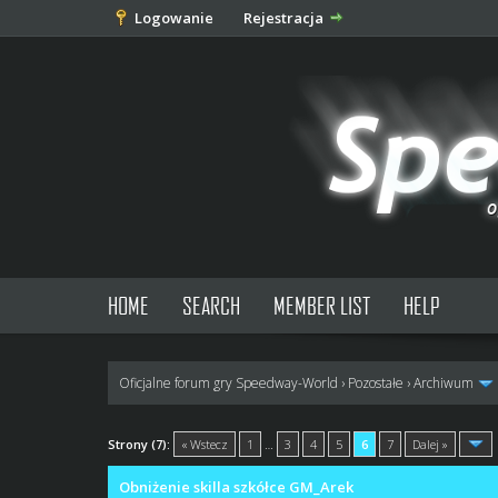
Logowanie
Rejestracja
HOME
SEARCH
MEMBER LIST
HELP
Oficjalne forum gry Speedway-World
›
Pozostałe
›
Archiwum
1 głosów - średnia: 5
1
2
3
4
5
Strony (7):
« Wstecz
1
…
3
4
5
6
7
Dalej »
Obniżenie skilla szkółce GM_Arek