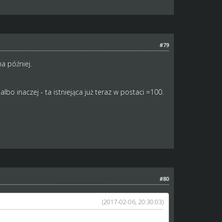
#79
na później.
bo inaczej - ta istniejąca już teraz w postaci =100.
#80
(2017-02-06, 20:30:03)
 na później.