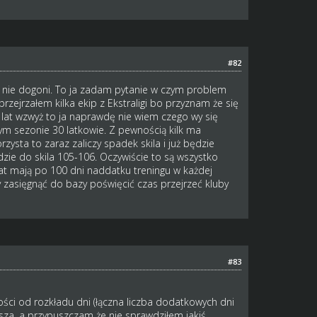
#82
 go nie dogoni. To ja zadam pytanie w czym problem
ejrzałem kilka ekip z Ekstraligi bo przyznam że się
 lat wzwyż to ja naprawdę nie wiem czego wy się
nym sezonie 30 latkowie. Z pewnością kilk ma
ysta to zaraz zaliczy spadek skila i już będzie
ie do skila 105-106. Oczywiście to są wszystko
 lat mają po 100 dni naddatku treningu w każdej
 zasięgnąć do bazy poświęcić czas przejrzeć kluby
#83
żności od rozkładu dni (łączna liczba dodatkowych dni
ększa, a przypuszczam że nie sprawdziłem jakiś