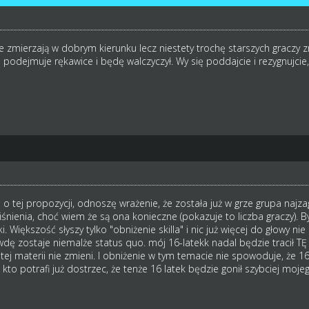
 zmierzają w dobrym kierunku lecz niestety trochę starszych graczy 
a podejmuje rękawice i będę walczyczył. Wy się poddajcie i rezygnujcie
 o tej propozycji, odnoszę wrażenie, że została już w grze grupa najz
ciśnienia, choć wiem że są ona konieczne (pokazuje to liczba graczy).
 Większość słyszy tylko "obniżenie skilla" i nic już więcej do głowy ni
dę zostaje niemalże status quo. mój 16-latekk nadal będzie tracił TĘ 
w tej materii nie zmieni. I obniżenie w tym temacie nie spowoduje, że 
kto potrafi już dostrzec, że tenże 16 latek będzie gonił szybciej mojeg