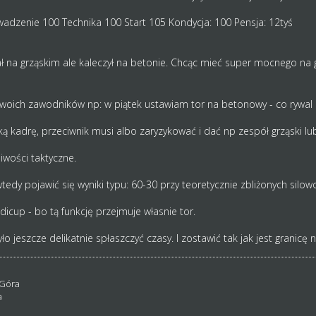
rowadzenie 100 Technika 100 Start 105 Kondycja: 100 Pensja: 12tyś
wał na grząskim ale kaleczył na betonie. Chcąc mieć super mocnego na 
 swoich zawodników np: w piątek ustawiam tor na betonowy - co rywa
ą kadrę, przeciwnik musi albo zaryzykować i dać np zespół grząski lu
wości taktyczne.
edy pojawić się wyniki typu: 60-30 przy teoretycznie zbliżonych silow
icup - bo tą funkcję przejmuje własnie tor.
 jeszcze delikatnie spłaszczyć czasy. I zostawić tak jak jest granicę 
 Góra
a