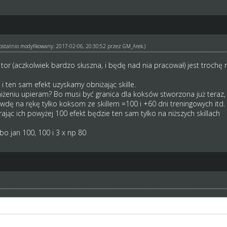
ł ostatnio modyfikowany: 2017-02-06, 20:30:52 przez
GM_Arek
.)
na tor (aczkolwiek bardzo słuszna, i będę nad nia pracował) jest trochę 
 i ten sam efekt uzyskamy obniżając skille.
żeniu upieram? Bo musi być granica dla koksów stworzona już teraz, al
awdę na rękę tylko koksom ze skillem =100 i +60 dni treningowych itd.
erając ich powyżej 100 efekt będzie ten sam tylko na niższych skillach
lbo jan 100, 100 i 3 x np 80
 na tor (aczkolwiek bardzo słuszna, i będę nad nia pracował) jest trochę