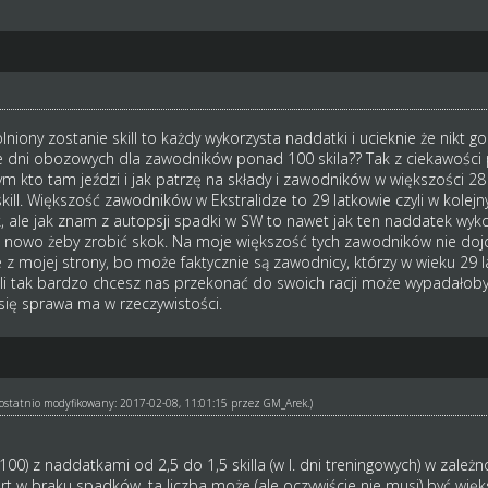
olniony zostanie skill to każdy wykorzysta naddatki i ucieknie że nikt
 dni obozowych dla zawodników ponad 100 skila?? Tak z ciekawości prz
ym kto tam jeździ i jak patrzę na składy i zawodników w większości 28
kill. Większość zawodników w Ekstralidze to 29 latkowie czyli w kolej
 ale jak znam z autopsji spadki w SW to nawet jak ten naddatek wykorz
 nowo żeby zrobić skok. Na moje większość tych zawodników nie dojdz
je z mojej strony, bo może faktycznie są zawodnicy, którzy w wieku 29
eli tak bardzo chcesz nas przekonać do swoich racji może wypadałoby
 się sprawa ma w rzeczywistości.
ł ostatnio modyfikowany: 2017-02-08, 11:01:15 przez
GM_Arek
.)
 100) z naddatkami od 2,5 do 1,5 skilla (w l. dni treningowych) w zale
fart w braku spadków, ta liczba może (ale oczywiście nie musi) być wi