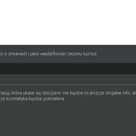
i: i ten sam efekt uzyskamy obniżając skille.
niżeniu upieram? Bo musi być granica dla koksów stworzona już teraz, a
tak naprawdę na rękę tylko koksom ze skillem =100 i +60 dni treningow
wierając ich powyżej 100 efekt będzie ten sam tylko na niższych skillach
albo jan 100, 100 i 3 x np 80
nfo o zmianach i jakie wejda?koniec sezonu tuz tuz
acją, która ukaże się dziś/jutro. nie będzie to jeszcze oficjalne info,
zcze kosmetyka będzie potrzebna