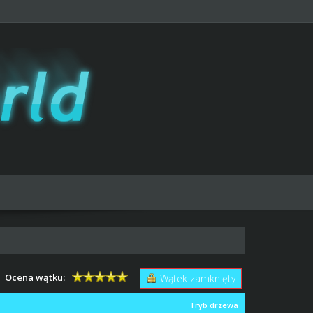
Ocena wątku:
Wątek zamknięty
Tryb drzewa