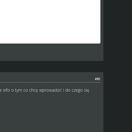
lbo inaczej - ta istniejąca już teraz w postaci
ych itd.
#81
 ale info o tym co chcę wprowadzić i do czego się