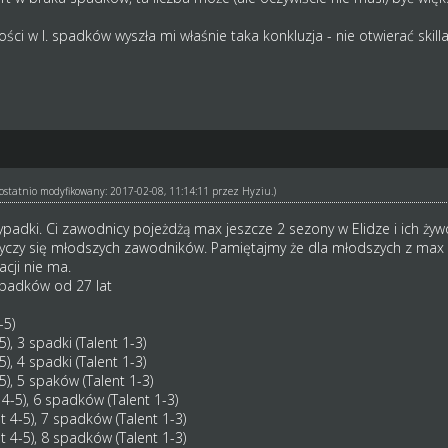
ści w l. spadków wyszła mi właśnie taka konkluzja - nie otwierać skil
ł ostatnio modyfikowany: 2017-02-08, 11:14:11 przez
Hyziu
.)
ypadki. Ci zawodnicy pojeżdżą max jeszcze 2 sezony w Elidze i ich żyw
 tyczy się młodszych zawodników. Pamiętajmy że dla młodszych z max s
acji nie ma.
padków od 27 lat
-5)
5), 3 spadki (Talent 1-3)
5), 4 spadki (Talent 1-3)
-5), 5 spaków (Talent 1-3)
 4-5), 6 spadków (Talent 1-3)
t 4-5), 7 spadków (Talent 1-3)
t 4-5), 8 spadków (Talent 1-3)