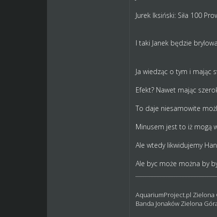
Jurek Iksiński: Siła 100 P
I taki Janek będzie brylo
Ja wiedząc o tym i mając
Efekt? Nawet mając szerok
To daje niesamowite możli
Minusem jest to iż mogą wt
Ale wtedy likwidujemy Hand
Ale byc może można by było
AquariumProject.pl Zielona
Banda Jonaków Zielona Gór