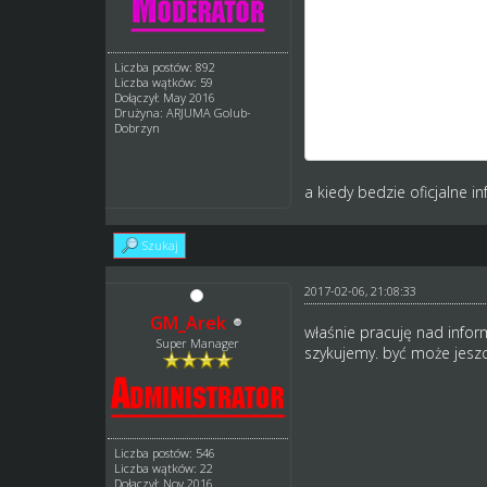
a co do pozostałej częśc
Dlaczego sie przy tym ob
Liczba postów: 892
=100. Otwarcie jej jest 
Liczba wątków: 59
Obniżając skille i nie ot
Dołączył: May 2016
Drużyna: ARJUMA Golub-
Dobrzyn
albo jurek maks. 5 x 90, 
a kiedy bedzie oficjalne i
Szukaj
2017-02-06, 21:08:33
GM_Arek
właśnie pracuję nad inform
Super Manager
szykujemy. być może jes
Liczba postów: 546
Liczba wątków: 22
Dołączył: Nov 2016