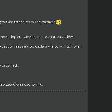
grząskim trzeba też więcej zapłacić
l może dopiero widzieć na początku zawodów.
b zespół mieszany bo cholera wie co wymyśli rywal.
o drużynach.
nieprzewidywalności wyniku.