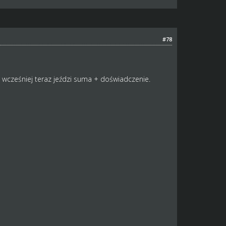
#78
 wcześniej teraz jeździ suma + doświadczenie.