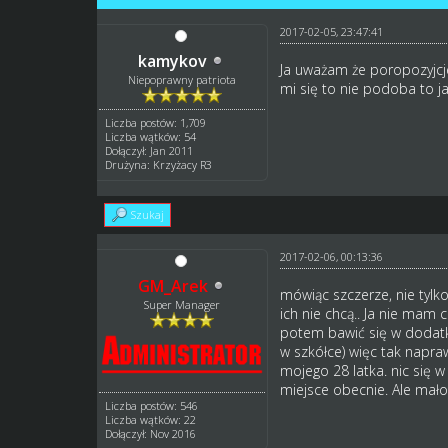
2017-02-05, 23:47:41
kamykov
Ja uważam że poropozyjcje
Niepoprawny patriota
mi się to nie podoba to j
Liczba postów: 1,709
Liczba wątków: 54
Dołączył: Jan 2011
Drużyna: Krzyżacy R3
Szukaj
2017-02-06, 00:13:36
GM_Arek
mówiąc szczerze, nie tylko
Super Manager
ich nie chcą.. Ja nie mam 
potem bawić się w dodatki.
w szkółce) więc tak napraw
mojego 28 latka. nic się 
miejsce obecnie. Ale mało 
Liczba postów: 546
Liczba wątków: 22
Dołączył: Nov 2016