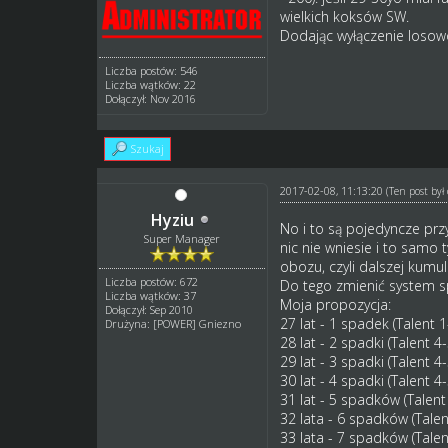
wielkich koksów SW.
Dodając wyłączenie losowo
Liczba postów: 546
Liczba wątków: 22
Dołączył: Nov 2016
Szukaj
2017-02-08, 11:13:20
(Ten post by
Hyziu
No i to są pojedyncze prz
Super Manager
nic nie wniesie i to samo
obozu, czyli dalszej kumul
Liczba postów: 672
Do tego zmienić system s
Liczba wątków: 37
Moja propozycja:
Dołączył: Sep 2010
27 lat - 1 spadek (Talent 1
Drużyna: [POWER] Gniezno
28 lat - 2 spadki (Talent 4-
29 lat - 3 spadki (Talent 4-
30 lat - 4 spadki (Talent 4
31 lat - 5 spadków (Talent
32 lata - 6 spadków (Talen
33 lata - 7 spadków (Talen