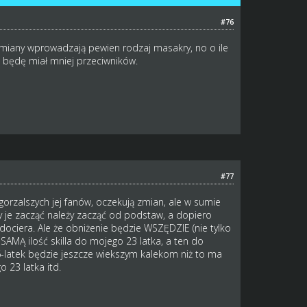
#76
zmiany wprowadzają pewien rodzaj masakry, no o ile
, będę miał mniej przeciwników.
#77
agorzalszych jej fanów, oczekują zmian, ale w sumie
 By je zacząć należy zacząć od podstaw, a dopiero
e dociera. Ale że obniżenie będzie WSZĘDZIE (nie tylko
SAMĄ ilość skilla do mojego 23 latka, a ten do
16-latek będzie jeszcze wiekszym kalekom niż to ma
o 23 latka itd.