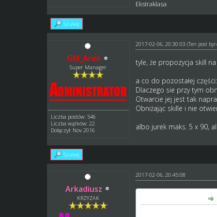
Ekstraklasa
Szukaj
2017-02-06, 20:30:03
(Ten post by
GM_Arek
tyle, że propozycja skill 
Super Manager
a co do pozostałej części:
Dlaczego sie przy tym obni
Otwarcie jej jest tak napr
Obniżając skille i nie otwi
Liczba postów: 546
Liczba wątków: 22
albo jurek maks. 5 x 90, a
Dołączył: Nov 2016
Szukaj
2017-02-06, 20:45:08
Arkadiusz
GM_Arek napisał(a):
KRZYZAK
tyle, że propozycja skill