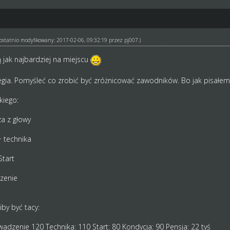
ł ostatnio modyfikowany: 2017-02-06, 09:32:19 przez
pj007
.)
 jak najbardziej na miejscu
tegia. Pomyśleć co zrobić być zróżnicować zawodników. Bo jak pisałem
kiego:
a z głowy
+ technika
Start
zenie
by być tacy:
owadzenie 120 Technika: 110 Start: 80 Kondycja: 90 Pensja: 22 tyś