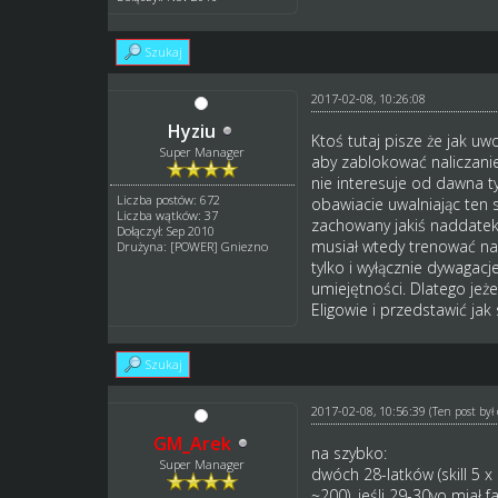
Szukaj
2017-02-08, 10:26:08
Hyziu
Ktoś tutaj pisze że jak uw
Super Manager
aby zablokować naliczanie
nie interesuje od dawna t
Liczba postów: 672
obawiacie uwalniając ten s
Liczba wątków: 37
zachowany jakiś naddatek,
Dołączył: Sep 2010
musiał wtedy trenować na
Drużyna: [POWER] Gniezno
tylko i wyłącznie dywagac
umiejętności. Dlatego jeż
Eligowie i przedstawić jak
Szukaj
2017-02-08, 10:56:39
(Ten post by
GM_Arek
na szybko:
Super Manager
dwóch 28-latków (skill 5 x
~200). jeśli 29-30yo miał 