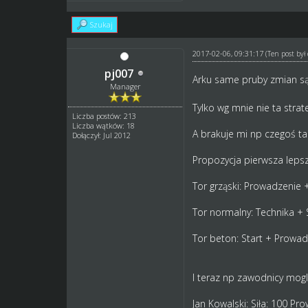
Szukaj
2017-02-06, 09:31:17
(Ten post by
pj007
Arku same pruby zmian są
Manager
Tylko wg mnie nie ta stra
Liczba postów: 213
Liczba wątków: 18
A brakuje mi np czegoś ta
Dołączył: Jul 2012
Propozycja pierwsza lepsz
Tor grząski: Prowadzenie 
Tor normalny: Technika + 
Tor beton: Start + Prowad
I teraz np zawodnicy mogli
Jan Kowalski: Siła: 100 Pr